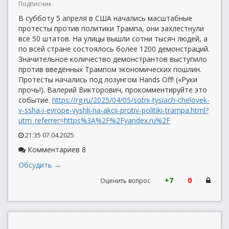
Подписчик
В субботу 5 апреля в США начались масштабные
протесты против политики Трампа, они захлестнули
все 50 штатов. На улицы вышли сотни тысяч людей, а
по всей стране состоялось более 1200 демонстраций.
Значительное количество демонстрантов выступило
против введённых Трампом экономических пошлин.
Протесты начались под лозунгом Hands Off! («Руки
прочь!). Валерий Викторович, прокомментируйте это
событие.
https://rg.ru/2025/04/05/sotni-tysiach-chelovek-
v-ssha-i-evrope-vyshli-na-akcii-protiv-politiki-trampa.html?
utm_referrer=https%3A%2F%2Fyandex.ru%2F
21:35 07.04.2025
Комментариев 8
Обсудить →
+7
0
Оценить вопрос