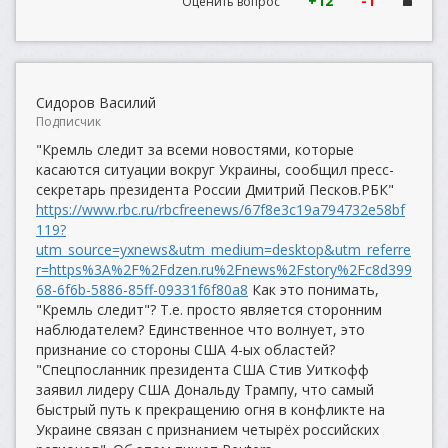
+12
-1
Оценить вопрос
Сидоров Василий
Подписчик
"Кремль следит за всеми новостями, которые
касаются ситуации вокруг Украины, сообщил пресс-
секретарь президента России Дмитрий Песков.РБК"
https://www.rbc.ru/rbcfreenews/67f8e3c19a794732e58bf
119?
utm_source=yxnews&utm_medium=desktop&utm_referre
r=https%3A%2F%2Fdzen.ru%2Fnews%2Fstory%2Fc8d399
68-6f6b-5886-85ff-09331f6f80a8
Как это понимать,
"Кремль следит"? Т.е. просто является сторонним
наблюдателем? Единственное что волнует, это
признание со стороны США 4-ых областей?
"Спецпосланник президента США Стив Уиткофф
заявил лидеру США Дональду Трампу, что самый
быстрый путь к прекращению огня в конфликте на
Украине связан с признанием четырёх российских