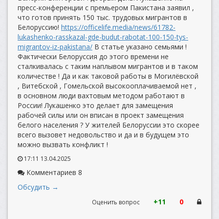
пресс-конференции с премьером Пакистана заявил ,
что готов принять 150 тыс. трудовых мигрантов в
Белоруссию!
https://officelife.media/news/61782-
lukashenko-rasskazal-gde-budut-rabotat-100-150-tys-
migrantov-iz-pakistana/
В статье указано семьями !
Фактически Белоруссия до этого времени не
сталкивалась с таким наплывом мигрантов и в таком
количестве ! Да и как таковой работы в Могилёвской
, Витебской , Гомельской высокооплачиваемой нет ,
в основном люди вахтовым методом работают в
России! Лукашенко это делает для замещения
рабочей силы или он вписан в проект замещения
белого населения ? У жителей Белоруссии это скорее
всего вызовет недовольство и да и в будущем это
можно вызвать конфликт !
17:11 13.04.2025
Комментариев 8
Обсудить →
+11
0
Оценить вопрос