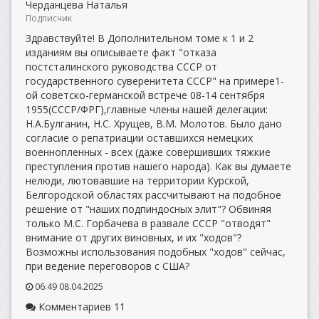
Черданцева Наталья
Подписчик
Здравствуйте! В Дополнительном томе к 1 и 2
изданиям вы описываете факт "отказа
постсталинского руководства СССР от
государственного суверенитета СССР" на примере1-
ой советско-германской встрече 08-14 сентября
1955(СССР/ФРГ),главные члены нашей делегации:
Н.А.Булганин, Н.С. Хрущев, В.М. Молотов. Было дано
согласие о репатриации оставшихся немецких
военнопленных - всех (даже совершивших тяжкие
преступления против нашего народа). Как вы думаете
нелюди, лютовавшие на территории Курской,
Белгородской областях рассчитывают на подобное
решение от "наших подпиндосных элит"? Обвиняя
только М.С. Горбачева в развале СССР "отводят"
внимание от других виновных, и их "ходов"?
Возможны использования подобных "ходов" сейчас,
при ведение переговоров с США?
06:49 08.04.2025
Комментариев 11