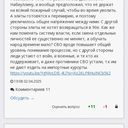
Набиуллину, и вообще предположил, что её держат
на всякий пожарный случай, чтобы во время уволить.
А элиты готовятся к перемирию, и поэтому
увеличилось общее напряжение между ними. С другой
стороны элиты не хотят возвращаться в 90е. Как же
нам поменять систему власти, если смена отдельных
личностей её существенно не меняет, а обучать
народ времени мало? СВО вроде повышает общий
уровень понимания процессов, но с другой стороны
люди устают от войн, и военные, и те кто их
поддерживает, и даже противники СВО устали, т.к им
не дают ездить на импортные курорты.
https://youtu.be/YgNJvsDB-4U?si=Xo26LP8HuINCb5k2
19:08 02.04.2025
Комментариев 11
Обсудить →
+11
-1
Оценить вопрос