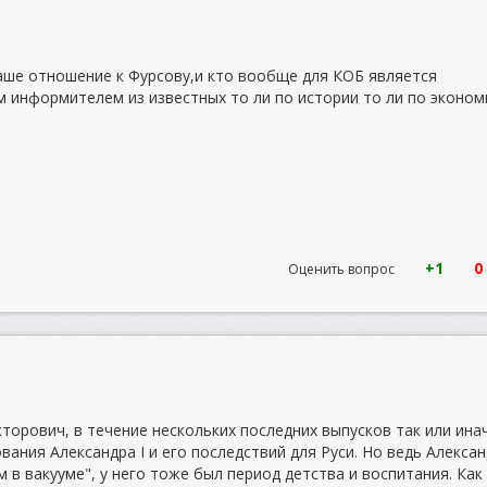
аше отношение к Фурсову,и кто вообще для КОБ является
информителем из известных то ли по истории то ли по эконом
+1
0
Оценить вопрос
торович, в течение нескольких последних выпусков так или ина
ания Александра I и его последствий для Руси. Но ведь Алекса
 в вакууме", у него тоже был период детства и воспитания. Как