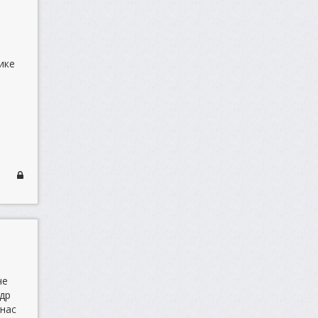
ике
че
ндр
 нас