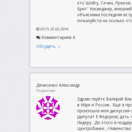
это Шойгу, Сечин, Лужков
Брит" Кисинджер, внешний 
объяснима последняя встр
пожалуйста на сколько эт
20:15 25.02.2016
Комментариев 0
Обсудить →
Денисенко Александр
Подписчик
Здравствуйте Валерий Вик
в МIре и России . Ещё я 
произошла моя дискуссия 
(депутат Е.Фёдоров) дать
Лидеру . До этого я подде
Центробанке , главенства