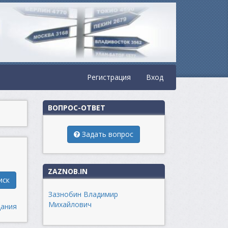
Регистрация
Вход
ВОПРОС-ОТВЕТ
Задать вопрос
ZAZNOB.IN
иск
Зазнобин Владимир
Михайлович
дания