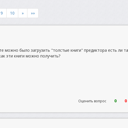
9
10
»
»»
те можно было загрузить "толстые книги" предиктора есть ли т
как эти книги можно получить?
0
0
Оценить вопрос