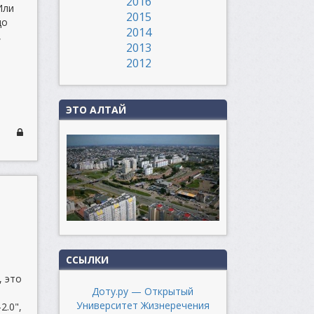
2016
Или
2015
до
2014
,
2013
2012
ЭТО АЛТАЙ
ССЫЛКИ
, это
Доту.ру — Открытый
Университет Жизнеречения
2.0",