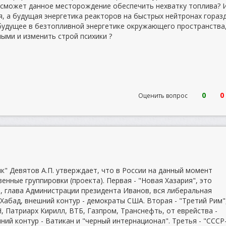
 сможет данное месторождение обеспечить нехватку топлива? 
я, а будущая энергетика реакторов на быстрых нейтронах гораз
будущее в безтопливной энергетике окружающего пространства
ыми и изменить строй психики ?
0
0
Оценить вопрос
к" Девятов А.П. утверждает, что в России на данный момент
нные группировки (проекта). Первая - "Новая Хазария", это
 глава Администрации президента Иванов, вся либеральная
 Хабад, внешний контур - демократы США. Вторая - "Третий Рим"
, Патриарх Кирилл, ВТБ, Газпром, Транснефть, от еврейства -
ий контур - Ватикан и "черный интернационал". Третья - "СССР-