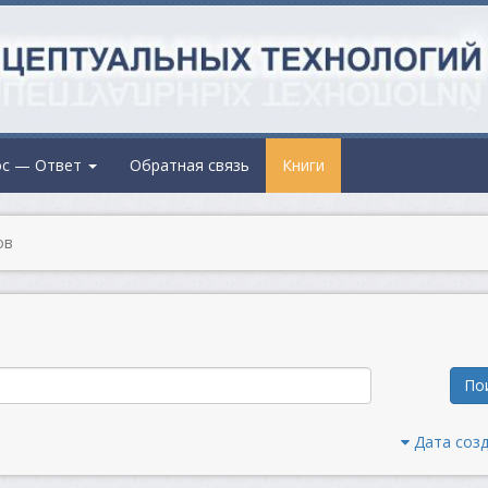
ос — Ответ
Обратная связь
Книги
ов
По
Дата соз