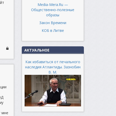
айт
Media-Mera.Ru —
Общественно-полезные
образы
Закон Времени
КОБ в Литве
АКТУАЛЬНОЕ
Как избавиться от печального
наследия Атлантиды. Зазнобин
В. М.
ации
ОД
му
т мне