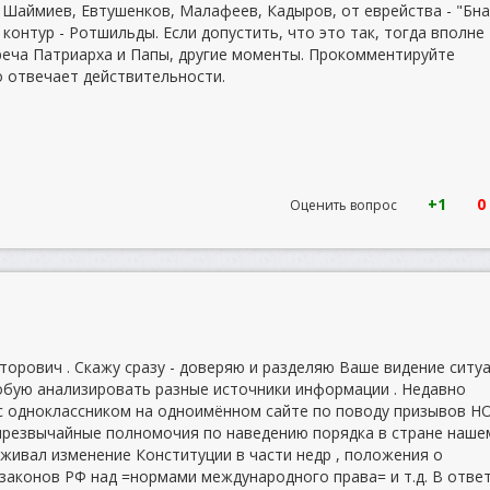
, Шаймиев, Евтушенков, Малафеев, Кадыров, от еврейства - "Бн
контур - Ротшильды. Если допустить, что это так, тогда вполне
еча Патриарха и Папы, другие моменты. Прокомментируйте
о отвечает действительности.
+1
0
Оценить вопрос
торович . Скажу сразу - доверяю и разделяю Ваше видение ситу
пробую анализировать разные источники информации . Недавно
с одноклассником на одноимённом сайте по поводу призывов Н
 чрезвычайные полномочия по наведению порядка в стране наше
рживал изменение Конституции в части недр , положения о
 законов РФ над =нормами международного права= и т.д. В отве