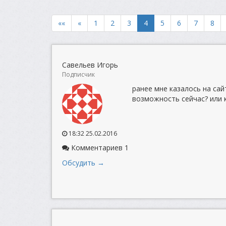
««
«
1
2
3
4
5
6
7
8
Савельев Игорь
Подписчик
ранее мне казалось на сай
возможность сейчас? или 
18:32 25.02.2016
Комментариев 1
Обсудить →