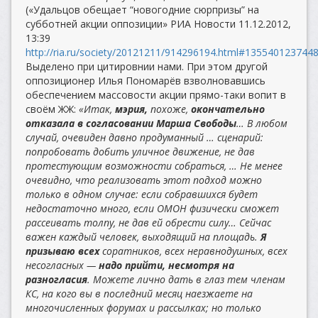
(«Удальцов обещает “новогодние сюрпризы” на
субботней акции оппозиции» РИА Новости 11.12.2012,
13:39
http://ria.ru/society/20121211/914296194.html#13554012374
Выделено при цитировнии нами. При этом другой
оппозиционер Илья Пономарёв взволновавшись
обеспечением массовости акции прямо-таки вопит в
своём ЖЖ:
«Итак,
мэрия,
похоже,
окончательно
отказала в согласовании Марша Свободы
… В любом
случай, очевиден давно продуманный … сценарий:
попробовать добить уличное движение, не дав
протестующим возможности собраться, … Не менее
очевидно, что реализовать этот подход можно
только в одном случае: если собравшихся будет
недостаточно много, если ОМОН физически сможет
рассеивать толпу, не дав ей обрести силу… Сейчас
важен каждый человек, выходящий на площадь.
Я
призываю всех
соратников, всех неравнодушных, всех
несогласных —
надо прийти, несмотря на
разногласия
. Можете лично дать в глаз тем членам
КС, на кого вы в последний месяц наезжаете на
многочисленных форумах и рассылках; но только