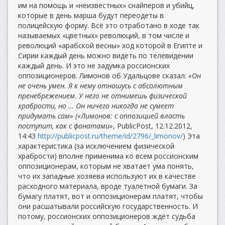
им на помощь и «неизвестных» снайперов и убийц,
которые в день марша будут переодеты в
полицейскую форму. Всё это отработано в ходе так
называемых «цветных» революций, в том числе и
революций «арабской весны» ход которой в Египте и
Сирии каждый день можно видеть по телевидении
каждый день. И это не задумка россионских
оппозиционеров. Лимонов об Удальцове сказал:
«Он
не очень умен. Я к нему отношусь с абсолютным
пренебрежением. У него не отнимешь физической
храбрости, но … Он ничего никогда не сумеет
придумать сам» («Лимонов: с оппозицией власть
поступит, как с фанатами»
, PublicPost, 12.12.2012,
14:43
http://publicpost.ru/theme/id/2796/_limonov/
) Эта
характеристика (за исключением физической
храбрости) вполне применима ко всем россионским
оппозиционерам, которым не хватает ума понять,
что их западные хозяева используют их в качестве
расходного материала, вроде туалетной бумаги. За
бумагу платят, вот и оппозиционерам платят, чтобы
они расшатывали российскую государственность. И
потому, россионских оппозиционеров ждёт судьба