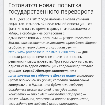
Готовится новая попытка
государственного переворота
На 15 декабря 2012 года намечена новая уличная
акция так называемой несистемной оппозиции. Тот
факт, что на это время маршрут так называемого
«Марша свободы» не согласован с
административными органами —
(«Правительство
Москвы отказывается согласовать проведение Марша
свободы, утверждают оппозиционеры
». —
http://www.politonline.ru/politika/12580.html
) — для
оппозиционеров ничего не значит: они полны
решимости марш провести. При этом один из самых
одиозных лидеров оппозиции
«Координатор “Левого
фронта”
Сергей Удальцов заявляет, что
планируемая на субботу в Москве акция
оппозиции
будет необычной по форме, готовит
“новогодние
сюрпризы”.
”Я думаю, что будет все необычно,
дождитесь несколько дней, и вы удивитесь.
Конкретно — это будет новогодний сюрприз”, —
сказал Удальцов, отвечая на вопрос журналистов,
чего ждать от грядущей акции оппозиции».