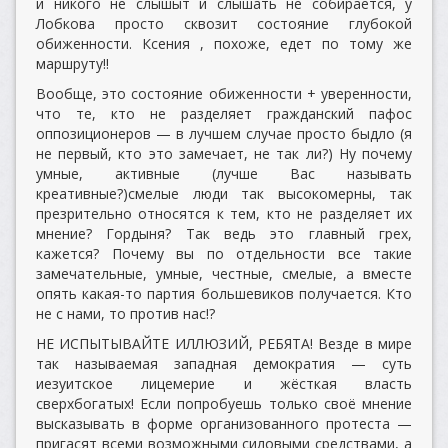
и никого не слышыт и слышать не собирается, у
Лобкова просто сквозит состояние глубокой
обиженности. Ксения , похоже, едет по тому же
маршруту!!
Вообще, это состояние обиженности + уверенности,
что те, кто не разделяет гражданский пафос
оппозиционеров — в лучшем случае просто быдло (я
не первый, кто это замечает, не так ли?) Ну почему
умные, активные (лучше Вас называть
креативные?)смелые люди так высокомерны, так
презрительно относятся к тем, кто не разделяет их
мнение? Гордыня? Так ведь это главный грех,
кажется? Почему вы по отдельности все такие
замечательные, умные, честные, смелые, а вместе
опять какая-то партия большевиков получается. Кто
не с нами, то против нас!?
НЕ ИСПЫТЫВАЙТЕ ИЛЛЮЗИЙ, РЕБЯТА! Везде в мире
так называемая западная демократия — суть
иезуитское лицемерие и жёсткая власть
сверхбогатых! Если попробуешь только своё мнение
высказывать в форме организованного протеста —
пригасят всеми возможными силовыми средствами, а