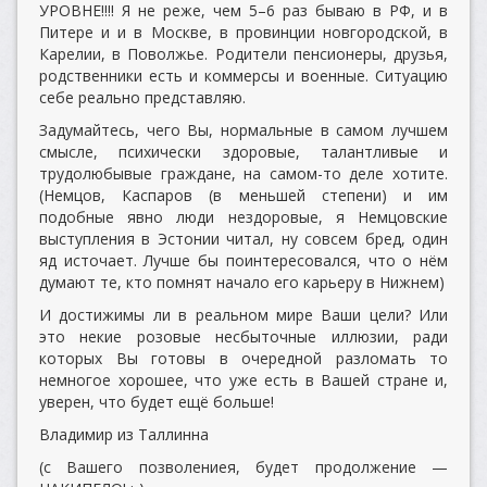
УРОВНЕ!!!! Я не реже, чем 5–6 раз бываю в РФ, и в
Питере и и в Москве, в провинции новгородской, в
Карелии, в Поволжье. Родители пенсионеры, друзья,
родственники есть и коммерсы и военные. Ситуацию
себе реально представляю.
Задумайтесь, чего Вы, нормальные в самом лучшем
смысле, психически здоровые, талантливые и
трудолюбывые граждане, на самом-то деле хотите.
(Немцов, Каспаров (в меньшей степени) и им
подобные явно люди нездоровые, я Немцовские
выступления в Эстонии читал, ну совсем бред, один
яд источает. Лучше бы поинтересовался, что о нём
думают те, кто помнят начало его карьеру в Нижнем)
И достижимы ли в реальном мире Ваши цели? Или
это некие розовые несбыточные иллюзии, ради
которых Вы готовы в очередной разломать то
немногое хорошее, что уже есть в Вашей стране и,
уверен, что будет ещё больше!
Владимир из Таллинна
(с Вашего позволениея, будет продолжение —