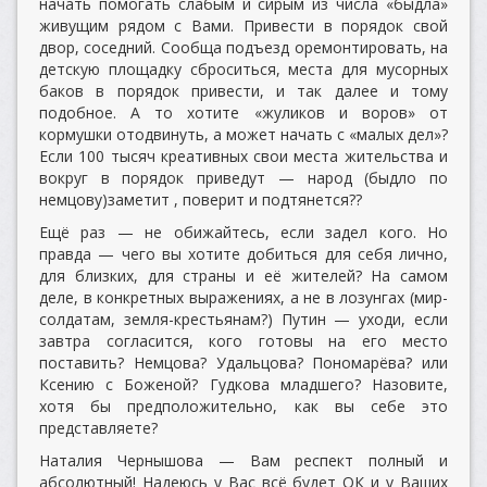
начать помогать слабым и сирым из числа «быдла»
живущим рядом с Вами. Привести в порядок свой
двор, соседний. Сообща подъезд оремонтировать, на
детскую площадку сброситься, места для мусорных
баков в порядок привести, и так далее и тому
подобное. А то хотите «жуликов и воров» от
кормушки отодвинуть, а может начать с «малых дел»?
Если 100 тысяч креативных свои места жительства и
вокруг в порядок приведут — народ (быдло по
немцову)заметит , поверит и подтянется??
Ещё раз — не обижайтесь, если задел кого. Но
правда — чего вы хотите добиться для себя лично,
для близких, для страны и её жителей? На самом
деле, в конкретных выражениях, а не в лозунгах (мир-
солдатам, земля-крестьянам?) Путин — уходи, если
завтра согласится, кого готовы на его место
поставить? Немцова? Удальцова? Пономарёва? или
Ксению с Боженой? Гудкова младшего? Назовите,
хотя бы предположительно, как вы себе это
представляете?
Наталия Чернышова — Вам респект полный и
абсолютный! Надеюсь у Вас всё будет ОК и у Ваших