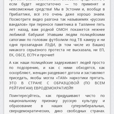
если будет недостаточно — то применят и
невозможные средства! Мы в Эстонии и, вообще в
Прибалтике, всё это очень даже хорошо знаем.
Посмотрите видео разгона так называемях «русских
вандалов» при переносе памятника в Таллинне пять
лет назад, вам родной ОМОН покажется нежнее
любимой бабушки! Упавшим людям полицейскими
сапогами по головам футболили под ТВ камеру и ни
одня прозападная ЛЭДИ, (в том числе из Ваших)
никакого серьёзного протеста не высказала, ни ЕП,
ЕК, ОБСЕ, ЕСПЧ и прочие!!
А как наши полицейские задерживают людей просто
по подозрению, и как с ними обходятся, как
оскорбляют, женщин раздевают догола и заставляют
приседать, якобы могла «ТАМ» наркотики прятать.
ЭТО В СТРАНЕ С ОБРАЗЦОВОЙ (ПО ВСЕМ
РЕЙТИНГАМ) ЕВРОДЕМОКРАТИЕЙ!!!
Поинтересуйтесь, как придушивают чисто по
национальному признаку русскую культуру и
образование в наших суперлиберальных,
сверхдемократических, дико свободных странах.