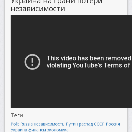
Украина на грани потери
независимости
Теги
Polit Russia
независимость
Путин
распад СССР
Россия
Украина
финансы
экономика