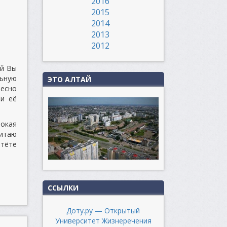
2016
2015
2014
2013
2012
ой Вы
льную
ЭТО АЛТАЙ
ресно
и её
бокая
читаю
чтёте
ССЫЛКИ
Доту.ру — Открытый
Университет Жизнеречения