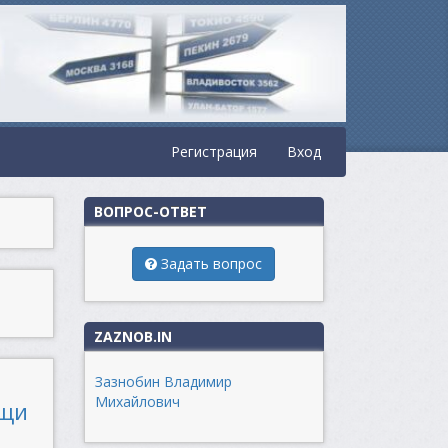
Регистрация
Вход
ВОПРОС-ОТВЕТ
Задать вопрос
ZAZNOB.IN
Зазнобин Владимир
Михайлович
ощи