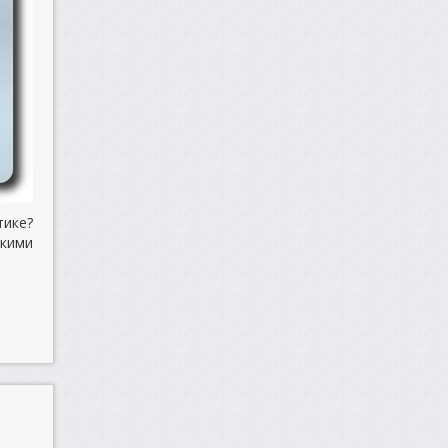
тике?
кими