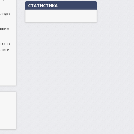
СТАТИСТИКА
раздо
йшим
что в
сти и