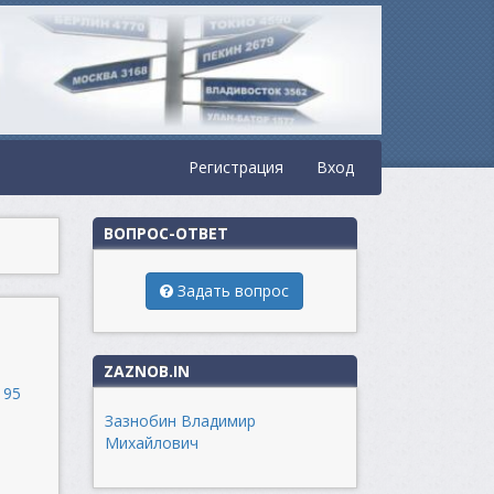
Регистрация
Вход
ВОПРОС-ОТВЕТ
Задать вопрос
ZAZNOB.IN
 95
Зазнобин Владимир
Михайлович