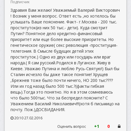
Подписчик
Здравия Вам желаю! Уважаемый Валерий Викторович
! Возник у меня вопрос. Ответ есть ,но хотелось бы
услышать Ваше пояснение. Факт- г.Москва - 200 тыс.
проституток(из них 50 тыс.- дети). Куда смотрит
Путин? Понятное дело кредитно-финансовый
приоритет или еще более высокие приоритеты. Но
генетическое оружие( секс революция -проституция-
телегония. В Смысле будущих детей этих
проституток.) Одно из двух или государь или враг
народа.( Я сам русский.Родился в Луганске. Живу в
Киеве. Уважаю Путина и люблю Русь-Святую!) Был бы
Сталин исчезло бы даже такое понятие! Хрущев
,Брежнев тоже было почти ничего, НО 200 тыс????
Или их год назад было 500 тыс.?(факты гибкая
вещь).Тогда это понятно. Но я в этом сомневаюсь
что было 500тыс. Что за беспредел поясните? С
Уважением Василий Николаевич!!!(хотя б письмицо на
почту. Пож.)ДОСВИДАНИЯ.
20:10 27.02.2016
+1
0
Оценить вопрос