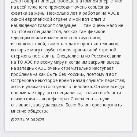
дело говорит иногда. Вообще в атомной энергетике
на всей плланете происходит очень серьёзная
схватка за жзнь. Несколько лет я работал на АЭС в
одной европейской стране и мой вот опыт и
наблюдения говорят следущее — там очень мало не
то чтобы специалистов, всяких там физиков-
ядерщиков или инженеров-конструкторов,
исследователей, там мало даже простых техников,
которые могут грубо говоря правильной строной
стержень поставить. Специалисты из России ездили
на ТО АЭС по всему миру и когда им закрыли выезд,
на западных АЭС очень стремительно наступает
проблема «а как быть без России», поэтому я вот
Острецова некоторое время назад слушать перестал,
хоть и уважаю этого умного человека. Он мне всегда
напоминает другого специалиста, только в области
психиатрии — «професора» Савельева — пули
отливает, заслушаешься. Было бы интересно узнать
мнение общества.
22:34 05.06.2025