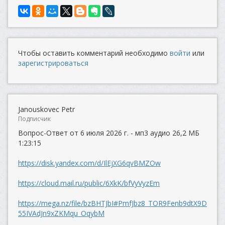
Чтобы оставить комментарий необходимо
войти
или
зарегистрироваться
Janouskovec Petr
Подписчик
Вопрос-Ответ от 6 июля 2026 г. - мп3 аудио 26,2 МБ
1:23:15
https://disk.yandex.com/d/IlEjXG6qvBMZOw
https://cloud.mail.ru/public/6XkK/bfVyVyzEm
https://mega.nz/file/bzBHTJbI#PmfJbz8_TOR9Fenb9dtX9D
55IVAdJn9xZKMqu_OqybM