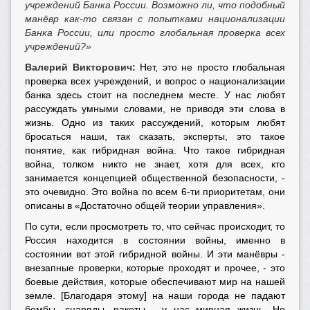
учреждений Банка России. Возможно ли, что подобный
манёвр как-то связан с попытками национализации
Банка России, или просто глобальная проверка всех
учреждений?»
Валерий Викторович:
Нет, это не просто глобальная
проверка всех учреждений, и вопрос о национализации
банка здесь стоит на последнем месте. У нас любят
рассуждать умными словами, не приводя эти слова в
жизнь. Одно из таких рассуждений, которым любят
бросаться наши, так сказать, эксперты, это такое
понятие, как гибридная война. Что такое гибридная
война, толком никто не знает, хотя для всех, кто
занимается концепцией общественной безопасности, -
это очевидно. Это война по всем 6-ти приоритетам, они
описаны в «Достаточно общей теории управления».
По сути, если просмотреть то, что сейчас происходит, то
Россия находится в состоянии войны, именно в
состоянии вот этой гибридной войны. И эти манёвры -
внезапные проверки, которые проходят и прочее, - это
боевые действия, которые обеспечивают мир на нашей
земле. [Благодаря этому] на наши города не падают
бомбы, снаряды, ракеты - у нас мирная жизнь. Но