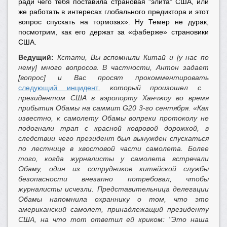
ради чего тебя поставила страновая "элита" США, или
же работать в интересах глобального предиктора и этот
вопрос спускать на тормозах». Ну Темер не дурак,
посмотрим, как его держат за «фаберже» страновики
США.
Ведущий:
Кстати, Вы вспомнили Китай и [у нас по
нему] много вопросов. В частности, Антон задает
[вопрос] и Вас просят прокомментировать
следующий инцидент
, который произошел с
президентом США в аэропорту Ханчжоу во время
прибытия Обамы на саммит G20 3-го сентября. «Как
известно, к самолету Обамы вопреки протоколу не
подогнали трап с красной ковровой дорожкой, в
следствии чего президент был вынужден спускаться
по лестнице в хвостовой части самолета. Более
того, когда журналисты у самолета встречали
Обаму, один из сотрудников китайской службы
безопасности внезапно потребовал, чтобы
журналисты исчезли. Представительница делегации
Обамы напомнила охраннику о том, что это
американский самолет, принадлежащий президенту
США, на что тот ответил ей криком: "Это наша