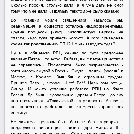
Сколько просил, столько дали, а я ума дать не смог
тому что мне дали». Прямым текстом же было сказано.
Во Франции убили священника, казалось бы,
реанимация, а общество осталось индифферентным.
Другие процессы [идут]. Католическую церковь не
спасти, надо туда привести кого-то. А кого приведешь
кроме как родственницу РПЦ? Но как заводить туда?
Ну и в общем-то РПЦ сейчас по сути предложен
вариант Петра I, то есть: «Ребята, вы с патриаршеством
не справились». Посмотрите, было патриаршество -
закончилось смутой в России. Смута – поляки [засели] в
Москве, в Кремле. Вышибли с огромным трудом.
Пришел Петр I, сказал: «Нет! Всё! Царь вам отец».
Синод. И как-то успешно работала РПЦ на благо
России. Да, были недовольные царем и Петра I до сих
пор проклинают: «Такой-сякой, патриарха не было», -
но церковь-то работала на интересы страны как
институт.
Не захотела церковь быть больше без патриарха –
поддержала революцию против царя Николая II -
лишились патриаршества. Сами лишились, через