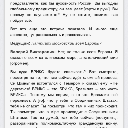
представляете, как бы духовность России. Вы выгодны
глобальному предиктору, он вам дает [карты в руки]. Вы
почему не слушаете-то? Ну не хотите, помимо вас
пойдет всё.
Вот что еще это встреча показала. И много еще
аспектов, тут рассказывать и рассказывать.
Ведущий:
Патриарх московский всея Европы?
Валерий Викторович:
Нет, не только всея Европы. Я
сказал о всем католическом мире, а католический мир
[огромен].
Вы куда БРИКС будете списывать? Вот смотрите,
несмотря на то, что там сейчас идёт сложный процесс,
Си Цзиньпин встретился с Темером
и сказал ему: «Не
дергаться! БРИКС – это БРИКС, Бразилия – это часть
БРИКСа. Поэтому мы верим, в то что Бразилия всё
переживет. А [то], что у тебя в Соединенных Штатах,
тебя не спасет. Ты посмотри, что там у них происходит.
Ты посмотри, что в мiре происходит с Соединенными
Штатами. Так ты думай, как тебе сейчас [поступить]:
разворачивать полномасштабную гражданскую войну,