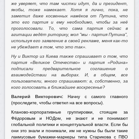
же уверяет, что там чистки идут, да и президент,
якобы, тоже намекает. Хотя я лично, пока, не
заметил даже косвенных намёков от Путина, что
это его партия и ему необходимо, чтобы за неё
проголосовали. То, что сама партия сейчас в
агитации ведёт риторику, мол "мы - партия Путина",
используя его заявление в своей рекламе, меня как-то
не убеждает в том, что это так».
Ну и Виктор из Киева также спрашивает о том, что
партия «Великое Отечество» и партия «Родина»
подписали предварительное соглашение о
взаимодействии на выборах. И, в общем, все
пользователи, много спрашивают: а, собственно, за
кого голосовать в ближайшее воскресенье?
Валерий Викторович:
Начну с самого главного
(проследите, чтобы ответил на все вопросы).
Кланово-корпоративные группировки, стоящие за
Фёдоровым и НОДом, не знают и не понимают
глобальной политики и концептуальной власти. Если бы
они это знали и понимали, им не нужны бы были такие
лакмусовые бумажки-маркеры типа Старикова с ПВО