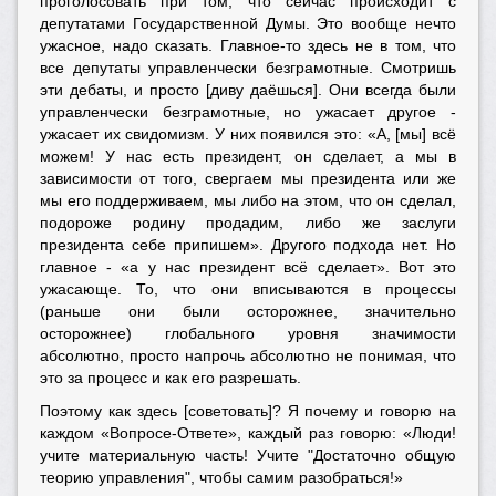
проголосовать при том, что сейчас происходит с
депутатами Государственной Думы. Это вообще нечто
ужасное, надо сказать. Главное-то здесь не в том, что
все депутаты управленчески безграмотные. Смотришь
эти дебаты, и просто [диву даёшься]. Они всегда были
управленчески безграмотные, но ужасает другое -
ужасает их свидомизм. У них появился это: «А, [мы] всё
можем! У нас есть президент, он сделает, а мы в
зависимости от того, свергаем мы президента или же
мы его поддерживаем, мы либо на этом, что он сделал,
подороже родину продадим, либо же заслуги
президента себе припишем». Другого подхода нет. Но
главное - «а у нас президент всё сделает». Вот это
ужасающе. То, что они вписываются в процессы
(раньше они были осторожнее, значительно
осторожнее) глобального уровня значимости
абсолютно, просто напрочь абсолютно не понимая, что
это за процесс и как его разрешать.
Поэтому как здесь [советовать]? Я почему и говорю на
каждом «Вопросе-Ответе», каждый раз говорю: «Люди!
учите материальную часть! Учите "Достаточно общую
теорию управления", чтобы самим разобраться!»