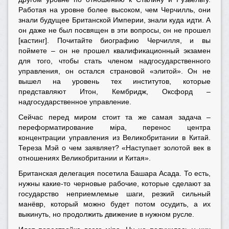
Работая на уровне более высоком, чем Черчилль, они
знали будущее Британской Империи, знали куда идти. А
он даже не был посвящен в эти вопросы, он не прошел
[кастинг]. Почитайте биографию Черчилля, и вы
поймете – он не прошел квалификационный экзамен
для того, чтобы стать членом надгосударственного
управления, он остался страновой «элитой». Он не
вышел на уровень тех институтов, которые
представляют Итон, Кембридж, Оксфорд –
надгосударственное управление.
Сейчас перед миром стоит та же самая задача –
переформатирование мiра, перенос центра
концентрации управления из Великобритании в Китай.
Тереза Мэй о чем заявляет? «Наступает золотой век в
отношениях Великобритании и Китая».
Британская делегация посетила Башара Асада. То есть,
нужны какие-то черновые рабочие, которые сделают за
государство неприемлемые шаги, резкий сильный
манёвр, который можно будет потом осудить, а их
выкинуть, но продолжить движение в нужном русле.