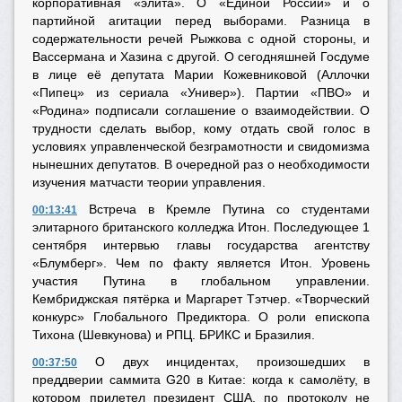
корпоративная «элита». О «Единой России» и о
партийной агитации перед выборами. Разница в
содержательности речей Рыжкова с одной стороны, и
Вассермана и Хазина с другой. О сегодняшней Госдуме
в лице её депутата Марии Кожевниковой (Аллочки
«Пипец» из сериала «Универ»). Партии «ПВО» и
«Родина» подписали соглашение о взаимодействии. О
трудности сделать выбор, кому отдать свой голос в
условиях управленческой безграмотности и свидомизма
нынешних депутатов. В очередной раз о необходимости
изучения матчасти теории управления.
Встреча в Кремле Путина со студентами
00:13:41
элитарного британского колледжа Итон. Последующее 1
сентября интервью главы государства агентству
«Блумберг». Чем по факту является Итон. Уровень
участия Путина в глобальном управлении.
Кембриджская пятёрка и Маргарет Тэтчер. «Творческий
конкурс» Глобального Предиктора. О роли епископа
Тихона (Шевкунова) и РПЦ. БРИКС и Бразилия.
О двух инцидентах, произошедших в
00:37:50
преддверии саммита G20 в Китае: когда к самолёту, в
котором прилетел президент США, по протоколу не