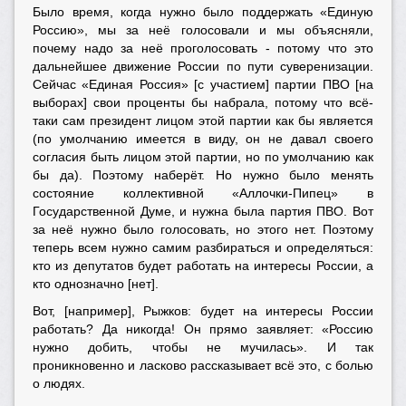
Было время, когда нужно было поддержать «Единую
Россию», мы за неё голосовали и мы объясняли,
почему надо за неё проголосовать - потому что это
дальнейшее движение России по пути суверенизации.
Сейчас «Единая Россия» [с участием] партии ПВО [на
выборах] свои проценты бы набрала, потому что всё-
таки сам президент лицом этой партии как бы является
(по умолчанию имеется в виду, он не давал своего
согласия быть лицом этой партии, но по умолчанию как
бы да). Поэтому наберёт. Но нужно было менять
состояние коллективной «Аллочки-Пипец» в
Государственной Думе, и нужна была партия ПВО. Вот
за неё нужно было голосовать, но этого нет. Поэтому
теперь всем нужно самим разбираться и определяться:
кто из депутатов будет работать на интересы России, а
кто однозначно [нет].
Вот, [например], Рыжков: будет на интересы России
работать? Да никогда! Он прямо заявляет: «Россию
нужно добить, чтобы не мучилась». И так
проникновенно и ласково рассказывает всё это, с болью
о людях.