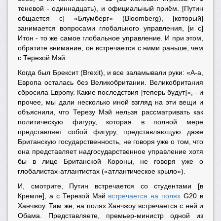
теневой - одиннадцать), и официальный приём. [Путин
общается с] «Блумберг» (Bloomberg), [который]
занимается вопросами глобального управления, [и с]
Итон - то же самое глобальное управление. И при этом,
обратите внимание, он встречается с ними раньше, чем
с Терезой Мэй.
Когда был Брексит (Brexit), и все заламывали руки: «А-а,
Европа осталась без Великобритании. Великобритания
сбросила Европу. Какие последствия [теперь будут]», - и
прочее, мы дали несколько иной взгляд на эти вещи и
объяснили, что Терезу Мэй нельзя рассматривать как
политическую фигуру, которая в полной мере
представляет собой фигуру, представляющую даже
Британскую государственность, не говоря уже о том, что
она представляет надгосударственное управление хотя
бы в лице Британской Короны, не говоря уже о
глобалистах-атлантистах («атлантическое крыло»).
И, смотрите, Путин встречается со студентами [в
Кремле], а с Терезой Мэй
встречается на полях
G20 в
Ханчжоу.
Там же, на полях Ханчжоу встречается с ней и
Обама. Представляете, премьер-министр одной из