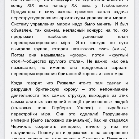
концу XIX века началу XX века у Глобального
Предиктора в силу закона времени встала задача
переструктурирования архитектуры управления миром.
Систему управления миром надо было менять. И был
объявлен, так скажем, негласный конкурс на то, кто
предложит наиболее успешный план
переформатирования мiра. Этот конкурс по сути
выиграла группа, которая называлась «we» («мы»).
Потом она называлась «group», потом «круглый
стол»/«общество круглого стола». Не важно, как она
называется, но именно она предложила вариант
переформатирования британской короны и всего мiра.
Когда говорят, что Рузвельт что-то там сделал и
разрушил британскую корону – это непонимание
деятельности тех самых структур, выходцев из этих
самых элитных заведений и ещё привлеченных людей
(толковых типа Герберта Уэллса) к выработке
перестройки мiра. Они это сделали! Разрушение
империи [было заложено изначально]. Как ни старался
Черчилль сохранить империю, ничего у них не
получилось. Почему он и держался-то на совершенно
другом уровне по отношению к Сталину и Рузвельту.