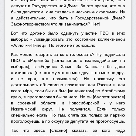
депутат в Государственной Думе. За это время, что она
была депутатом, она снялась в нескольких фильмах. Ну
а действительно, что быть в Государственной Думе?
Законотворчеством что ли заниматься? Нет!
Вот что должно было сдвинуть участие ПВО в этих
выборах - ликвидировать это состояние коллективной
«Аллочки-Пипец». Но этого не произошло.
Как можно говорить за кого голосовать? Ну подписала
ПВО с «Родиной» [соглашение о взаимодействии на
выборах], в «Родине» Хазин. За Хазина я бы даже
агитировал (не потому что он мне друг – он мне не друг
и не враг, что называется). Но поскольку его
деятельность объективно позитивна для России и для
всего мiра, если бы он был [кандидатом] по Алтайскому
краю, я проголосовал бы за него. Но он [баллотируется]
в соседней области, в Новосибирской - у него
Искитимский округ. Не получится. Если только
специально ехать. Но там, опять же, только за партию
проголосуешь, а по округу за депутата не проголосуешь.
Так что здесь [сложно] сказать, за кого надо