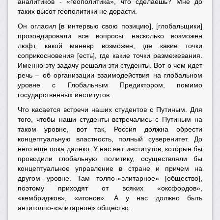
аналитиков - «геополитика», что сделаешь? Мне до
таких высот геополитики не дорасти.
Он огласил [в интервью свою позицию], [глобальщики]
прозондировали все вопросы: насколько возможен
люфт, какой маневр возможен, где какие точки
соприкосновения [есть], где какие точки размежевания.
Именно эту задачу решали эти студенты. Вот о чем идет
речь – об организации взаимодействия на глобальном
уровне с Глобальным Предиктором, помимо
государственных институтов.
Что касается встречи наших студентов с Путиным. Для
того, чтобы наши студенты встречались с Путиным на
таком уровне, вот так, Россия должна обрести
концептуальную властность, полный суверенитет. До
него еще пока далеко. У нас нет институтов, которые бы
проводили глобальную политику, осуществляли бы
концептуальное управление в стране и причем на
другом уровне. Там толпо-«элитарное» [общество],
поэтому приходят от всяких «оксфордов»,
«кембриджов», «итонов». А у нас должно быть
антитолпо-«элитарное» общество.