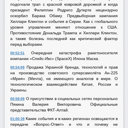
подогнали трап с красной ковровой дорожкой и когда
президент Филиппин Родриго Дутерте нецензурно
оскорбил Барака Обаму. Предвыборная кампания
Хиллари Клинтон и события в Сирии. Как с глобального
уровня управления меняют отношение к США.
Противостояние Дональда Трампа и Хиллари Клинтон,
а также болезнь последней как критический фактор
перед выборами.
Очередная катастрофа ракетоносителя
00:52:51
компании «Спейс-Икс» (SpaceX) Илона Маска.
Продажа Украиной бренда, технологий и прав
00:54:09
на производство советского суперсамолёта Ан-225
«Мрия» (Мечта), не имеющего аналогов в мире. О
технологическом взаимодействии Китая, России и
Украины.
О присутствии в социальных сетях персонально
00:58:09
Пякина Валерия Викторовича. Официальные
представительства ФКТ-Алтай.
Какие события и в каких регионах освещаются в
01:00:39
передаче «Вопрос-Ответ» и что и почему не