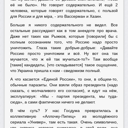
её не было». Но говорит содержательно. И ещё 2
человека, которые говорят содержательно, с пользой
для России и для мiра, - это Вассерман и Хазин.
Больше я никого содержательного не видел. Все
остальные рассуждают как в том анекдоте про врача.
Даже нет таких как Рыжков, которые [говорили] бы с
полным осознанием того, что Россию надо просто
уничтожить. Глаза такие добрые-добрые: «Давайте
Россию просто уничтожим и всё. Ну вот она так
мучается, что ж ей так мучиться-то?» Там вообще
[такие] кандидаты, [что складывается] такое ощущение,
что Украина пришла к нам - свидомизм полный.
А что касается «Единой России», то они, в общем-то,
обычные паразиты. Они взяли образ президента (надо
сказать, с молчаливого его согласия), и едут на нём,
эксплуатируя: «Мы - партия президента, мы туда-
сюда», а сами фактически ничего не делают.
В чём суть? У нас Госдума превратилась в
коллективную «Аллочку-Пипец» из молодёжного
сериала «Универ», там есть такая. Очень символично,
что актриса, которая снималась в этой роли, она