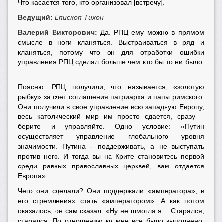
Что касается того, кто организовал [встречу].
Ведущий:
Епископ Тихон
Валерий Викторович:
Да. РПЦ ему можно в прямом
смысле в ноги кланяться. Выстраиваться в ряд и
кланяться, потому что он для отработки ошибки
управления РПЦ сделал больше чем кто бы то ни было.
Поясню. РПЦ получили, что называется, «золотую
рыбку» за счет соглашения патриарха и папы римского.
Они получили в свое управление всю западную Европу,
весь католический мир им просто сдается, сразу –
берите и управляйте. Одно условие: «Путин
осуществляет управление глобального уровня
значимости. Путина - поддерживать, а не выступать
против него. И тогда вы на Крите становитесь первой
среди равных православных церквей, вам отдается
Европа».
Чего они сделали? Они поддержали «амператора», в
его стремлениях стать «амператором». А как потом
оказалось, он сам сказал: «Ну не шмогла я… Старался,
старался. По отношению ко мне все было выполнено.