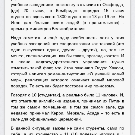
учебным заведением, поскольку в отличии от Оксфорда,
[где] 20 тысяч, в Кембридже порядка 15 тысяч
студентов, здесь всего 1300 студентов с 13 до 19 лет. Но
Итон дал больше всего людей [в правительство] -
премьер-министров Великобритании.
Надо отметить и ещё одну особенность: хотя у этих
учебных заведений нет специализации как таковой (что
одни выпускают одних, другие - других), но, тем не
менее, специализация, как бы такая, проглядывается. И
в плане надгосударственного управления нужно
отметить такой факт, что Итон закончил Олдос Хаксли,
который написал роман-антиутопию «О дивный новый
мир», реализация которого означает новый мировой
порядок. То есть как будет построен мир по-новому.
Говорят о 10 [студентах], а реально было 11 человек. И,
что отметили английские издания, принимал их Путин в
том же самом помещении, в том же самом зале, где
недавно принимал Керри, Меркель, Асада – то есть в
зале для официальных церемоний.
В данной ситуации важны не сами студенты, сами по
себе, а их количество - 11 (10 полевых игроков и 1