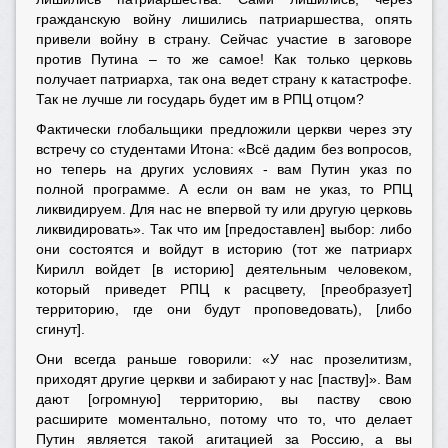
гражданскую войну лишились патриаршества, опять
привели войну в страну. Сейчас участие в заговоре
против Путина – то же самое! Как только церковь
получает патриарха, так она ведет страну к катастрофе.
Так не лучше ли государь будет им в РПЦ отцом?
Фактически глобальщики предложили церкви через эту
встречу со студентами Итона: «Всё дадим без вопросов,
но теперь на других условиях - вам Путин указ по
полной программе. А если он вам не указ, то РПЦ
ликвидируем. Для нас не впервой ту или другую церковь
ликвидировать». Так что им [предоставлен] выбор: либо
они состоятся и войдут в историю (тот же патриарх
Кирилл войдет [в историю] деятельным человеком,
который приведет РПЦ к расцвету, [преобразует]
территорию, где они будут проповедовать), [либо
сгинут].
Они всегда раньше говорили: «У нас прозелитизм,
приходят другие церкви и забирают у нас [паству]». Вам
дают [огромную] территорию, вы паству свою
расширите моментально, потому что то, что делает
Путин является такой агитацией за Россию, а вы