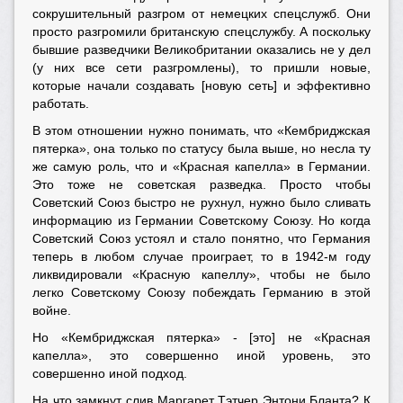
сокрушительный разгром от немецких спецслужб. Они
просто разгромили британскую спецслужбу. А поскольку
бывшие разведчики Великобритании оказались не у дел
(у них все сети разгромлены), то пришли новые,
которые начали создавать [новую сеть] и эффективно
работать.
В этом отношении нужно понимать, что «Кембриджская
пятерка», она только по статусу была выше, но несла ту
же самую роль, что и «Красная капелла» в Германии.
Это тоже не советская разведка. Просто чтобы
Советский Союз быстро не рухнул, нужно было сливать
информацию из Германии Советскому Союзу. Но когда
Советский Союз устоял и стало понятно, что Германия
теперь в любом случае проиграет, то в 1942-м году
ликвидировали «Красную капеллу», чтобы не было
легко Советскому Союзу побеждать Германию в этой
войне.
Но «Кембриджская пятерка» - [это] не «Красная
капелла», это совершенно иной уровень, это
совершенно иной подход.
На что замкнут слив Маргарет Тэтчер Энтони Бланта? К