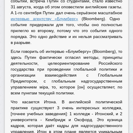
событии, встреча Путин со студентами, стало известно
31 августа, когда об этом оповестили английские газеты.
А 1-го сентября Путин дал очень серьёзное масштабное
интервью агентству «Блумберг»
(Bloomberg). Одно
событие придержали для того, чтобы оно полностью
прилегло ко второму, потому что это события одного
порядка. Это одно действие и их нельзя рассматривать
в разрыве.
Если говорить об интервью «Блумбергу» (Bloomberg), то
здесь Путин фактически огласил методы, принципы
деятельности, целеориентирование Российского
государства при проведении глобальной политики и
организации взаимодействия с Глобальным
Предиктором, с глобальным надгосударственным
управлением мiра, то, которое [он] осуществляет, по
всем пунктам текущей политики.
Что касается Итона. В английской политической
практике существуют 3 очень интересных колледжа,
[точнее учебных заведения]: 1 колледж - Итонский, и 2
университета - Кембридж и Оксфорд. Это кузница
кадров, которая даёт кадры для надгосударственного
управления. Итон в этом плане является уникальным