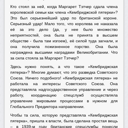
Кто стоял за ней, когда Маргарет Тэтчер сдала члена
королевской семьи как члена «Кембриджской пятерки»?
Это был серьезнейший удар по британской короне.
Серьезный удар! Мало того, что королева не наказала
её за это дело (да, у нее было множество
неприятностей, она была не принята в высшем
обществе - была там изгоем), её силой туда загнали, и
она получила пожизненное пэрство. Она была
награждена высшими наградами Великобритании. Что
за сила стояла за Маргарет Тэтчер?
Здесь нужно понять, а что такое «Кембриджская
пятерка»? Многие думают, что это разведка Советского
Союза. Ничего подобного! «Кембриджская пятерка» не
работала на интересы Советского Союза. Она
представляла надгосударственное управление и через
работу, координацию спецслужб осуществляла
управление мировыми процессами в нужном для
Глобального Предиктора направлении.
Чтобы та сила, которую представляла «Кембриджская
пятерка», пришла к власти, была сделана простая вещь
– в 1939-м году британские спецслужбы понесли