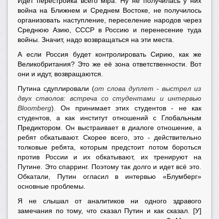
Идет перестройка всего мiра. Ну не получилась у них
война на Ближнем и Среднем Востоке, не получилось
организовать наступление, переселение народов через
Среднюю Азию, СССР в Россию и перенесение туда
войны. Значит, надо возвращаться на эти места.
А если Россия будет контролировать Сирию, как же
Великобритания? Это же её зона ответственности. Вот
они и идут, возвращаются.
Путина сдуплировали (
от слова дуплет - выстрел из
двух стволов: встреча со студентами и интервью
Bloomberg
). Он принимает этих студентов - не как
студентов, а как институт отношений с
Глобальным
Предиктором
. Он выстраивает в диалоге отношение, а
ребят обкатывают. Скорее всего, это - действительно
толковые ребята, которым предстоит потом бороться
против России и их обкатывают, их тренируют на
Путине. Это спарринг. Поэтому так долго и идет всё это.
Обкатали, Путин огласил в интервью
«Блумберг»
основные проблемы.
Я не слышал от аналитиков ни одного здравого
замечания по тому, что сказал Путин и как сказал. [У]