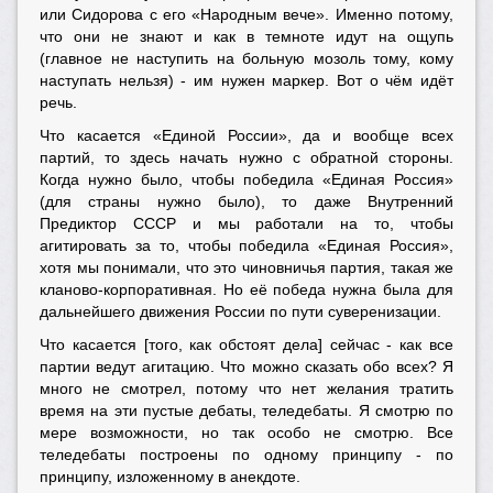
или Сидорова с его «Народным вече». Именно потому,
что они не знают и как в темноте идут на ощупь
(главное не наступить на больную мозоль тому, кому
наступать нельзя) - им нужен маркер. Вот о чём идёт
речь.
Что касается «Единой России», да и вообще всех
партий, то здесь начать нужно с обратной стороны.
Когда нужно было, чтобы победила «Единая Россия»
(для страны нужно было), то даже Внутренний
Предиктор СССР и мы работали на то, чтобы
агитировать за то, чтобы победила «Единая Россия»,
хотя мы понимали, что это чиновничья партия, такая же
кланово-корпоративная. Но её победа нужна была для
дальнейшего движения России по пути суверенизации.
Что касается [того, как обстоят дела] сейчас - как все
партии ведут агитацию. Что можно сказать обо всех? Я
много не смотрел, потому что нет желания тратить
время на эти пустые дебаты, теледебаты. Я смотрю по
мере возможности, но так особо не смотрю. Все
теледебаты построены по одному принципу - по
принципу, изложенному в анекдоте.