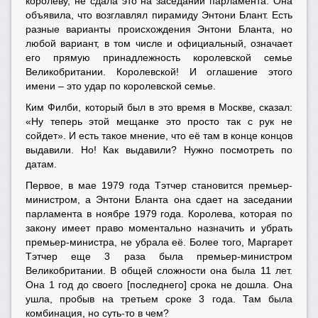
королеву, не сдала это на заседании парламента. Она
объявила, что возглавлял пирамиду Энтони Блант. Есть
разные варианты происхождения Энтони Бланта, но
любой вариант, в том числе и официальный, означает
его прямую принадлежность королевской семье
Великобритании. Королевской! И оглашение этого
имени – это удар по королевской семье.
Ким Филби, который был в это время в Москве, сказал:
«Ну теперь этой мещанке это просто так с рук не
сойдет». И есть такое мнение, что её там в конце концов
выдавили. Но! Как выдавили? Нужно посмотреть по
датам.
Первое, в мае 1979 года Тэтчер становится премьер-
министром, а Энтони Бланта она сдает на заседании
парламента в ноябре 1979 года. Королева, которая по
закону имеет право моментально назначить и убрать
премьер-министра, не убрала её. Более того, Маргарет
Тэтчер еще 3 раза была премьер-министром
Великобритании. В общей сложности она была 11 лет.
Она 1 год до своего [последнего] срока не дошла. Она
ушла, пробыв на третьем сроке 3 года. Там была
комбинация, но суть-то в чем?