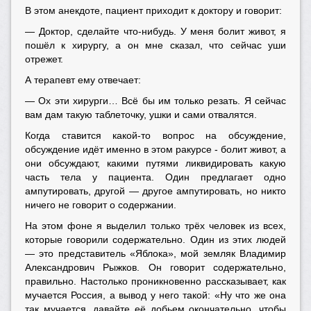
В этом анекдоте, пациент приходит к доктору и говорит:
— Доктор, сделайте что-нибудь. У меня болит живот, я
пошёл к хирургу, а он мне сказал, что сейчас уши
отрежет.
А терапевт ему отвечает:
— Ох эти хирурги… Всё бы им только резать. Я сейчас
вам дам такую таблеточку, ушки и сами отвалятся.
Когда ставится какой-то вопрос на обсуждение,
обсуждение идёт именно в этом ракурсе - болит живот, а
они обсуждают, какими путями ликвидировать какую
часть тела у пациента. Один предлагает одно
ампутировать, другой — другое ампутировать, но никто
ничего не говорит о содержании.
На этом фоне я выделил только трёх человек из всех,
которые говорили содержательно. Один из этих людей
— это представитель «Яблока», мой земляк Владимир
Александрович Рыжков. Он говорит содержательно,
правильно. Настолько проникновенно рассказывает, как
мучается Россия, а вывод у него такой: «Ну что же она
так мучается, давайте её добьем окончательно, чтобы