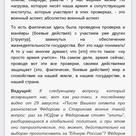
нагрузка, которую несёт наша армия и сопутствующие
институты, которые участвуют в этих проверках, - это
военный аспект, абсолютно военный аспект.
То есть фактически здесь была проведена проверка и
манёвры (боевые действия) с участием уже других
[структур], замкнутых на обеспечение
жизнедеятельности государства. Вот это надо понимать!
А то у нас многие думают, что [это] что-то такое: «ну
просто армия учится». На самом деле, армия сейчас,
проводя вот эти все проверки, своими действиями
защищает (это, фактически, боевые действия) мир и
спокойствие на нашей земле, в нашем государстве, в
нашей стране.
Ведущий:
К следующему вопросу, который
возвращает нас, вот как раз-таки, к последнему
видео от 29 августа: «После Вашего ответа про
разногласия Фёдорова и Старикова возник такой
вопрос: раз за НОДом и Фёдоровым стоят "элиты",
разбирающиеся в глобальной политике, и при этом
они патриотические, то, может, действительно на
выборах проголосовать за "Единую Россию"? Фёдоров