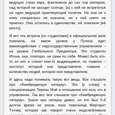
ведущих стран мiра, фактически до сих пор империи,
над которой не заходит солнце, [а] с ней не встретился
ни один ведущий практикующий политик. Ни она ни к
кому специально не поехала, ни к ней никто не
приехал. Она осталась в одиночестве, ей показали [её
место].
И вот эта встреча [со студентами] в официальном зале
показала, на каком уровне у Путина идет
взаимодействие с надгосударственным управлением –
на уровне Глобального Предиктора. Эти студенты
Итона, они, повторю, не сами по себе. Может быть кто-
то из них и станет кем-то выдающимся, но главное –
институт, который они представляли, главное -
количество людей, которое они представляли.
И здесь надо понимать такую вот вещь. Все слышали
про «Кембриджскую пятерку». Это [к слову] о
специализации Терезы Мэй и отношении кто есть кто в
управлении. Так вот, все слышали про «Кембриджскую
пятерку». Знали про пятерку давно, но кто был 5-й
долгое время не знали, пока лавочница Маргарет
Тэтчер, которая как говорят очень недолюбливала