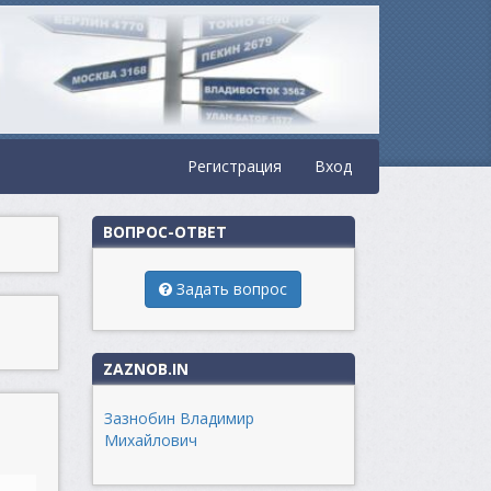
Регистрация
Вход
ВОПРОС-ОТВЕТ
Задать вопрос
ZAZNOB.IN
Зазнобин Владимир
Михайлович