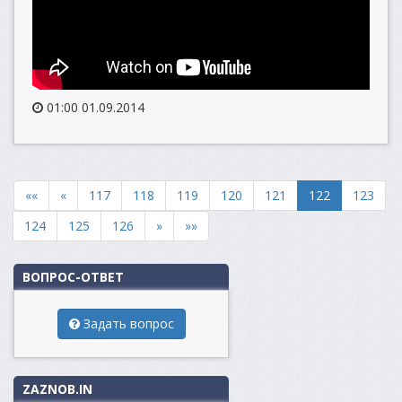
01:00 01.09.2014
««
«
117
118
119
120
121
122
123
124
125
126
»
»»
ВОПРОС-ОТВЕТ
Задать вопрос
ZAZNOB.IN