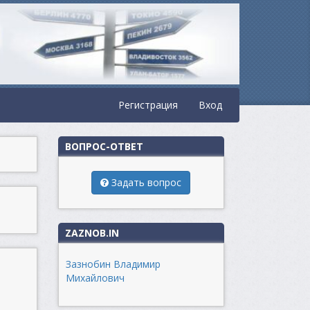
Регистрация
Вход
ВОПРОС-ОТВЕТ
Задать вопрос
ZAZNOB.IN
Зазнобин Владимир
Михайлович