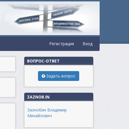
Регистрация
Вход
ВОПРОС-ОТВЕТ
Задать вопрос
ZAZNOB.IN
Зазнобин Владимир
Михайлович