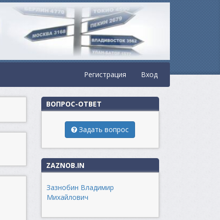
Регистрация
Вход
ВОПРОС-ОТВЕТ
Задать вопрос
ZAZNOB.IN
Зазнобин Владимир
Михайлович