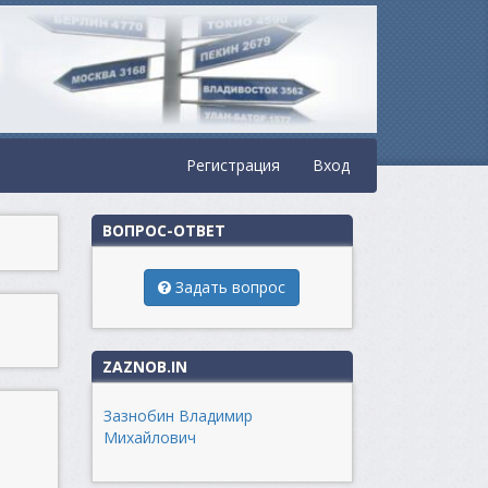
Регистрация
Вход
ВОПРОС-ОТВЕТ
Задать вопрос
ZAZNOB.IN
Зазнобин Владимир
Михайлович