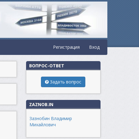
Регистрация
Вход
ВОПРОС-ОТВЕТ
Задать вопрос
ZAZNOB.IN
Зазнобин Владимир
Михайлович