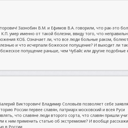
орович! Зазнобин В.М. и Ефимов В.А. говорили, что рак-это бо
К.П. умер именно от такой болезни, ввиду того, что неправиль
ожения КОБ. Означает ли, что все люди больные раком, болею
езнью и что исчерпали божеское попущение? И выходит ли так
 божеское попущение раньше, чем Чубайс или другие подобные 
алерий Викторович! Владимир Соловьёв позволяет себе заявля
торию России первее славян, патриарх московский и всея Руси
являть, что славяне люди второго сорта, что славян пришли учи
 ли к ним применить статью об экстремизме? И вообще расскаж
ью в России