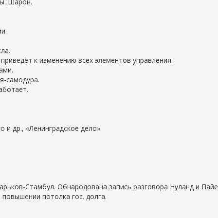
ты. Шарон.
и.
ла.
приведёт к изменению всех элементов управления.
ами.
я-самодура.
аботает.
о и др., «Ленинградское дело».
Харьков-Стамбул. Обнародована запись разговора Нуланд и Пайе
 повышении потолка гос. долга.