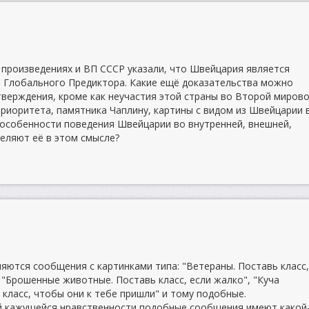
 произведениях и ВП СССР указали, что Швейцария является
 Глобального Предиктора. Какие ещё доказательства можно
утверждения, кроме как неучастия этой страны во Второй миров
приоритета, памятника Чаплину, картины с видом из Швейцарии 
 особенности поведения Швейцарии во внутренней, внешней,
еляют её в этом смысле?
ляются сообщения с картинками типа: "Ветераны. Поставь класс
 "Брошенные животные. Поставь класс, если жалко", "Куча
 класс, чтобы они к тебе пришли" и тому подобные.
ей кажущейся нравственности подобные сообщения имеют какой