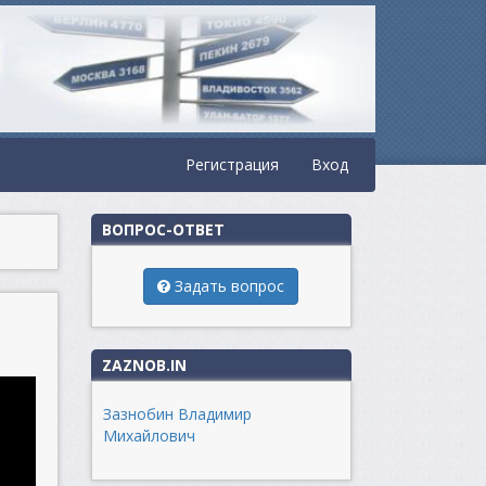
Регистрация
Вход
ВОПРОС-ОТВЕТ
Задать вопрос
ZAZNOB.IN
Зазнобин Владимир
Михайлович