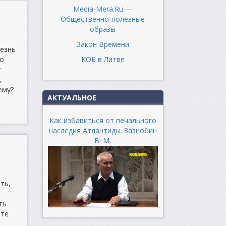
Media-Mera.Ru —
Общественно-полезные
образы
Закон Времени
лезнь
КОБ в Литве
но
т
,
ему?
АКТУАЛЬНОЕ
Как избавиться от печального
наследия Атлантиды. Зазнобин
В. М.
ть,
ть
ите