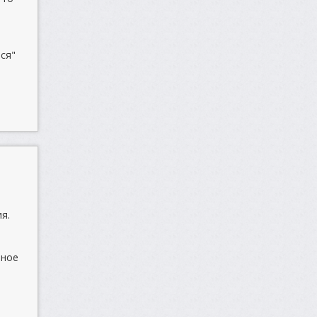
ся"
я.
чное