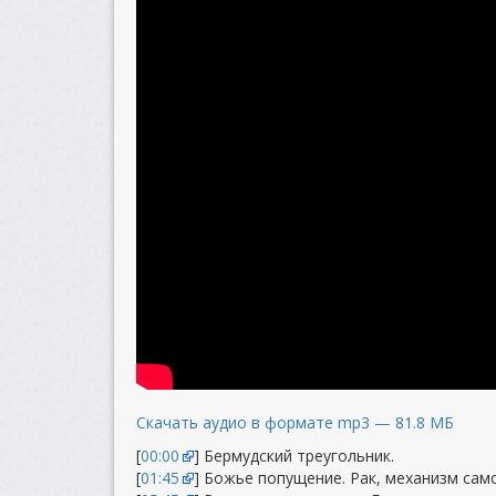
Скачать аудио в формате mp3 — 81.8 МБ
[
00:00
] Бермудский треугольник.
[
01:45
] Божье попущение. Рак, механизм сам