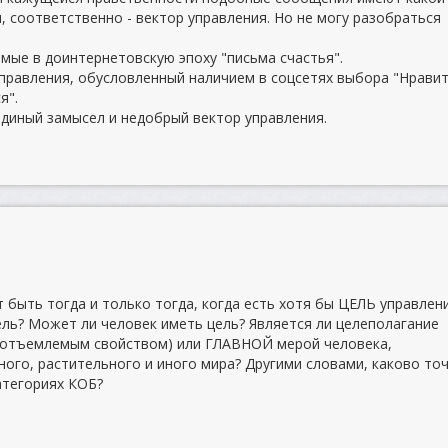
, соответственно - вектор управления. Но не могу разобраться
мые в доинтернетовскую эпоху "письма счастья".
правления, обусловленный наличием в соцсетях выбора "Нравит
я".
 единый замысел и недобрый вектор управления.
 быть тогда и только тогда, когда есть хотя бы ЦЕЛЬ управлени
ль? Может ли человек иметь цель? Является ли целеполагание
еотъемлемым свойством) или ГЛАВНОЙ мерой человека,
ого, растительного и иного мира? Другими словами, каково то
атегориях КОБ?