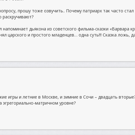
опросу, прошу тоже озвучить.. Почему патриарх так часто стал
го раскручивают?
л напоминает дьякона из советского фильма-сказки «Варвара кр
нял царского и простого младенцев… одна суть!!! Сказка ложь, д
ие игры и летние в Москве, и зимние в Сочи – двадцать вторые
а эгрегориально-матричном уровне?