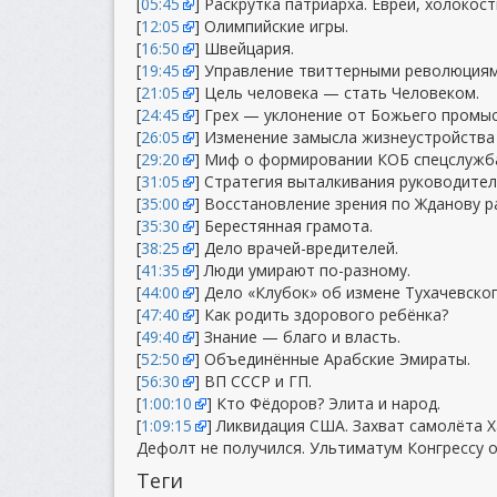
[
05:45
] Раскрутка патриарха. Евреи, холокос
[
12:05
] Олимпийские игры.
[
16:50
] Швейцария.
[
19:45
] Управление твиттерными революциям
[
21:05
] Цель человека — стать Человеком.
[
24:45
] Грех — уклонение от Божьего промыс
[
26:05
] Изменение замысла жизнеустройства 
[
29:20
] Миф о формировании КОБ спецслужб
[
31:05
] Стратегия выталкивания руководител
[
35:00
] Восстановление зрения по Жданову р
[
35:30
] Берестянная грамота.
[
38:25
] Дело врачей-вредителей.
[
41:35
] Люди умирают по-разному.
[
44:00
] Дело «Клубок» об измене Тухачевског
[
47:40
] Как родить здорового ребёнка?
[
49:40
] Знание — благо и власть.
[
52:50
] Объединённые Арабские Эмираты.
[
56:30
] ВП СССР и ГП.
[
1:00:10
] Кто Фёдоров? Элита и народ.
[
1:09:15
] Ликвидация США. Захват самолёта 
Дефолт не получился. Ультиматум Конгрессу о
Теги