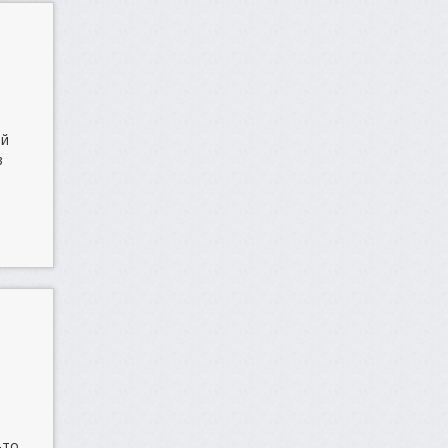
ой
в
,
-то