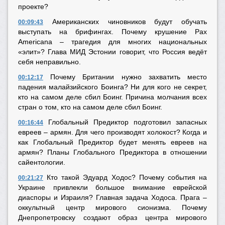
проекте?
Американских чиновников будут обучать
00:09:43
выступать на брифингах. Почему крушение Pax
Americana – трагедия для многих национальных
«элит»? Глава МИД Эстонии говорит, что Россия ведёт
себя неправильно.
Почему Британии нужно захватить место
00:12:17
падения малайзийского Боинга? Ни для кого не секрет,
кто на самом деле сбил Боинг. Причина молчания всех
стран о том, кто на самом деле сбил Боинг.
Глобальный Предиктор подготовил запасных
00:16:44
евреев – армян. Для чего производят холокост? Когда и
как Глобальный Предиктор будет менять евреев на
армян? Планы Глобального Предиктора в отношении
сайентологии.
Кто такой Эдуард Ходос? Почему события на
00:21:27
Украине привлекли большое внимание еврейской
диаспоры и Израиля? Главная задача Ходоса. Прага –
оккультный центр мирового сионизма. Почему
Днепропетровску создают образ центра мирового