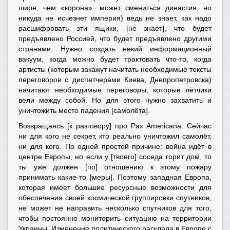
шире, чем «корона»: может смениться династия, но
никуда не исчезнет империя) ведь не знает, как надо
расшифровать эти ящики, [не знает], что будет
предъявлено Россией, что будет предъявлено другими
странами. Нужно создать некий информационный
вакуум, когда можно будет трактовать что-то, когда
артисты (которым закажут начитать необходимые тексты
переговоров с диспетчерами Киева, Днепропетровска)
начитают необходимые переговоры, которые лётчики
вели между собой. Но для этого нужно захватить и
уничтожить место падения [самолёта].
Возвращаясь [к разговору] про Pax Americana. Сейчас
ни для кого не секрет, кто реально уничтожил самолёт,
ни для кого. По одной простой причине: война идёт в
центре Европы, но если у [твоего] соседа горит дом, то
ты уже должен [по] отношению к этому пожару
принимать какие-то [меры]. Поэтому западная Европа,
которая имеет большие ресурсные возможности для
обеспечения своей космической группировки спутников,
не может не направить несколько спутников для того,
чтобы постоянно мониторить ситуацию на территории
Украины. Изменение политического расклада в Европе с