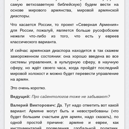
самую ветхозаветную библейскую) будем вести на
основе мирового армянства, мировой армянской
диаспоры.
Что касается России, то проект «Северная Армения»
для России, пожалуй, является больше русофобским
нежели что-либо из того, что есть у евреев
классического варианта.
И сейчас армянская диаспора находится в так скажем
замороженном состоянии: она хорошо введена во все
системы управления, в культурную сферу, в научную
сферу, но ждёт своего часа, когда пройдёт последний
мировой холокост и можно будет перевести управление
на армян.
Это очень коротко.
Ведущий:
Про сайентологов тоже не забывают?
Валерий Викторович:
Да. Тут надо отметить вот какой
вариант. Армяне могут быть и невостребованы (что
будет большим счастьем для армян, надо сказать), по
одной простой причине: армяне и евреи, как
инструментарий проведения глобальной политики,