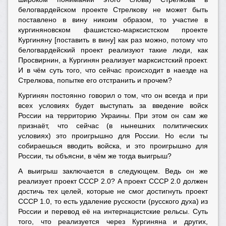
белогвардейском проекте Стрелкову не может быть
поставлено в вину никоим образом, то участие в
кургиняновском фашистско-марксистском проекте
Кургиняну [поставить в вину] как раз можно, потому что
белогвардейский проект реализуют такие люди, как
Просвирнин, а Кургинян реализует марксистский проект.
И в чём суть того, что сейчас происходит в наезде на
Стрелкова, попытке его отстранить и прочем?
Кургинян постоянно говорил о том, что он всегда и при
всех условиях будет выступать за введение войск
России на территорию Украины. При этом он сам же
признаёт, что сейчас (в нынешних политических
условиях) это проигрышно для России. Но если ты
собираешься вводить войска, и это проигрышно для
России, ты объясни, в чём же тогда выигрыш?
А выигрыш заключается в следующем. Ведь он же
реализует проект СССР 2.0? А проект СССР 2.0 должен
достичь тех целей, которые не смог достигнуть проект
СССР 1.0, то есть удаление русскости (русского духа) из
России и перевод её на интернацистские рельсы. Суть
того, что реализуется через Кургиняна и других,