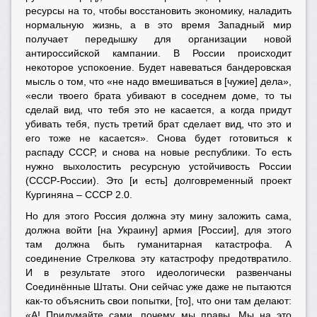
ресурсы на то, чтобы восстановить экономику, наладить
нормальную жизнь, а в это время Западный мир
получает передышку для организации новой
антироссийской кампании. В России происходит
некоторое успокоение. Будет навеваться бандеровская
мысль о том, что «не надо вмешиваться в [чужие] дела»,
«если твоего брата убивают в соседнем доме, то ты
сделай вид, что тебя это не касается, а когда придут
убивать тебя, пусть третий брат сделает вид, что это и
его тоже не касается». Снова будет готовиться к
распаду СССР, и снова на новые республики. То есть
нужно выхолостить ресурсную устойчивость России
(СССР-России). Это [и есть] долговременный проект
Кургиняна – СССР 2.0.
Но для этого Россия должна эту мину заложить сама,
должна войти [на Украину] армия [России], для этого
там должна быть гуманитарная катастрофа. А
соединение Стрелкова эту катастрофу предотвратило.
И в результате этого идеологически развенчаны
Соединённые Штаты. Они сейчас уже даже не пытаются
как-то объяснить свои попытки, [то], что они там делают:
«А! Придумайте сами, почему мы правы. Мы на это