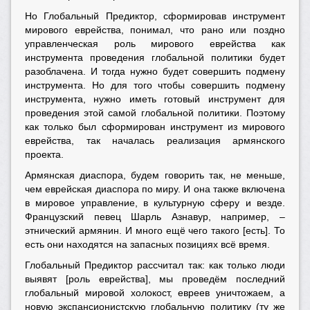
Но Глобальный Предиктор, сформировав инструмент
мирового еврейства, понимал, что рано или поздно
управленческая роль мирового еврейства как
инструмента проведения глобальной политики будет
разоблачена. И тогда нужно будет совершить подмену
инструмента. Но для того чтобы совершить подмену
инструмента, нужно иметь готовый инструмент для
проведения этой самой глобальной политики. Поэтому
как только был сформирован инструмент из мирового
еврейства, так началась реализация армянского
проекта.
Армянская диаспора, будем говорить так, не меньше,
чем еврейская диаспора по миру. И она также включена
в мировое управление, в культурную сферу и везде.
Французский певец Шарль Азнавур, например, –
этнический армянин. И много ещё чего такого [есть]. То
есть они находятся на запасных позициях всё время.
Глобальный Предиктор рассчитал так: как только люди
выявят [роль еврейства], мы проведём последний
глобальный мировой холокост, евреев уничтожаем, а
новую экспансионистскую глобальную политику (ту же