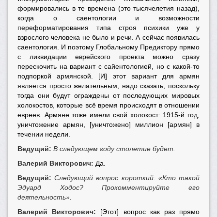
формировались в те времена (это тысячелетия назад),
когда о саентологии и возможности
переформатирования типа строя психики уже у
взрослого человека не было и речи. А сейчас появилась
саентология. И поэтому Глобальному Предиктору прямо
с ликвидации еврейского проекта можно сразу
перескочить на вариант с сайентологией, но с какой-то
подпоркой армянской. [И] этот вариант для армян
является просто желательным, надо сказать, поскольку
тогда они будут ограждены от последующих мировых
холокостов, которые всё время происходят в отношении
евреев. Армяне тоже имели свой холокост: 1915-й год,
уничтожение армян, [уничтожено] миллион [армян] в
течении недели.
Ведущий:
В следующем году столетие будет.
Валерий Викторович:
Да.
Ведущий:
Следующий вопрос короткий: «Кто такой
Эдуард Ходос? Прокомментируйте его
деятельность».
Валерий Викторович:
[Этот] вопрос как раз прямо