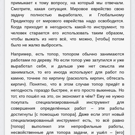
примыкает к тому вопросу, на который мы отвечали.
Смотрите, какая ситуация. Мировое еврейство свою
задачу полностью выработало, и Глобальному
Предиктору от мирового еврейства надо освободится.
Когда приходит в негодность какой-то инструмент, то
человек старается его использовать таким образом,
чтобы выжать из него всё, что можно, [чтобы] потом
было не жалко выбросить.
Например, есть топор, топором обычно занимаются
работами по дереву. Но если топор уже затупился и уже
выработал себя, и дальше уже нет смысла им
заниматься, то его иногда используют для работ по
камню, точнее по кирпичу (расколоть кирпич, обтесать
кирпич). Понятно, что в этом случае топор придёт в
негодность гораздо быстрее, и его просто выкинешь. Но
тот, кто пошёл на это, он экономит в чём? Ему не нужно
покупать специализированный инструмент для
совершения определённых работ – эти работы
достигнуты [с помощью топора]. Даже если этот новый
специализированный инструмент есть, то всё равно
[топор] выполнил эти непрофильные работы,
несвойственные для топора задачи, и ушёл – [его]