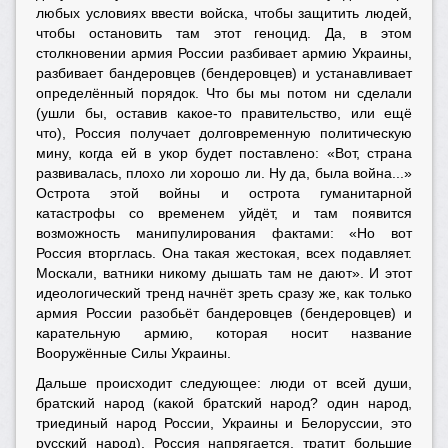
любых условиях ввести войска, чтобы защитить людей,
чтобы остановить там этот геноцид. Да, в этом
столкновении армия России разбивает армию Украины,
разбивает бандеровцев (бендеровцев) и устанавливает
определённый порядок. Что бы мы потом ни сделали
(ушли бы, оставив какое-то правительство, или ещё
что), Россия получает долговременную политическую
мину, когда ей в укор будет поставлено: «Вот, страна
развивалась, плохо ли хорошо ли. Ну да, была война...»
Острота этой войны и острота гуманитарной
катастрофы со временем уйдёт, и там появится
возможность манипулирования фактами: «Но вот
Россия вторглась. Она такая жестокая, всех подавляет.
Москали, ватники никому дышать там не дают». И этот
идеологический тренд начнёт зреть сразу же, как только
армия России разобьёт бандеровцев (бендеровцев) и
карательную армию, которая носит название
Вооружённые Силы Украины.
Дальше происходит следующее: люди от всей души,
братский народ (какой братский народ? один народ,
триединый народ России, Украины и Белоруссии, это
русский народ), Россия напрягается, тратит большие