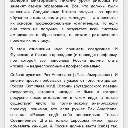
Валерий Викторович:
Никакие уроки риторики не
заменят базиса образования. Всё, что должны были
чиновники Соединённых Штатов получить во время
обучения в школе, институте, колледже, – это является
их основой профессиональной компетенции. Но если
они этого не получили в результате всей системы
американского образования, то никакие риторические
приёмы их не спасут.
В этом отношении надо понимать следующее. И
Фурсенко, и Ливанов проводили (и проводят) реформу,
при которой все чиновники России должны стать
«псаки» – недееспособными профессионально.
Сейчас рушится Pax Americana («Пакс Американа»). И
многие просто пребывают в ужасе от того, что делает
Россия. Вот глава МИД Эстонии (бутафорского псевдо-
государства, которого никогда не было и которое
ресурсно несостоятельно ни в каком виде, а только
существует чисто по политическому антирусскому
проекту), понимая, что если рухнет Pax Americana,
возопил: «Россия ведёт себя неправильно. Только
Соединённые Штаты, только Евросоюз имеют право
объявлять санкции. А Россия должна вести [себя] так,