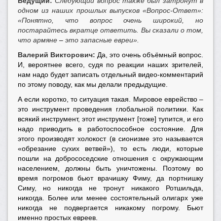
Ведущий:
Следующий вопрос также был затронут в
одном из наших прошлых выпусков «Вопрос-Ответ»:
«Понятно, что вопрос очень широкий, но
постарайтесь вкратце ответить. Вы сказали о том,
что армяне
–
это запасные евреи».
Валерий Викторович:
Да, это очень объёмный вопрос.
И, вероятнее всего, судя по реакции наших зрителей,
нам надо будет записать отдельный видео-комментарий
по этому поводу, как мы делали предыдущие.
А если коротко, то ситуация такая. Мировое еврейство –
это инструмент проведения глобальной политики. Как
всякий инструмент, этот инструмент [тоже] тупится, и его
надо приводить в работоспособное состояние. Для
этого производят холокост (в сионизме это называется
«обрезание сухих ветвей»), то есть люди, которые
пошли на добрососедские отношения с окружающим
населением, должны быть уничтожены. Поэтому во
время погромов бьют врачишку Фиму, да портнишку
Симу, но никогда не тронут никакого Ротшильда,
никогда. Более или менее состоятельный олигарх уже
никогда не подвергается никакому погрому. Бьют
именно простых евреев.