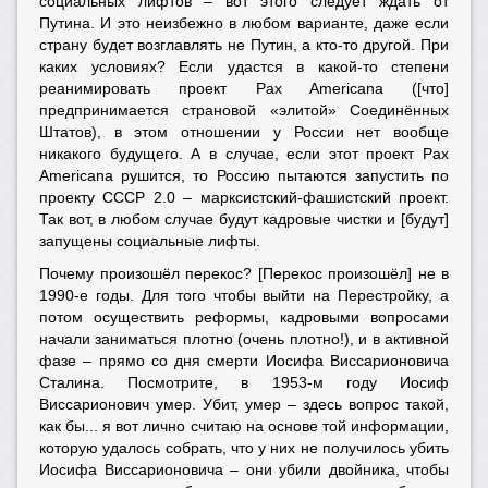
социальных лифтов – вот этого следует ждать от
Путина. И это неизбежно в любом варианте, даже если
страну будет возглавлять не Путин, а кто-то другой. При
каких условиях? Если удастся в какой-то степени
реанимировать проект Pax Americana ([что]
предпринимается страновой «элитой» Соединённых
Штатов), в этом отношении у России нет вообще
никакого будущего. А в случае, если этот проект Pax
Americana рушится, то Россию пытаются запустить по
проекту СССР 2.0 – марксистский-фашистский проект.
Так вот, в любом случае будут кадровые чистки и [будут]
запущены социальные лифты.
Почему произошёл перекос? [Перекос произошёл] не в
1990-е годы. Для того чтобы выйти на Перестройку, а
потом осуществить реформы, кадровыми вопросами
начали заниматься плотно (очень плотно!), и в активной
фазе – прямо со дня смерти Иосифа Виссарионовича
Сталина. Посмотрите, в 1953-м году Иосиф
Виссарионович умер. Убит, умер – здесь вопрос такой,
как бы... я вот лично считаю на основе той информации,
которую удалось собрать, что у них не получилось убить
Иосифа Виссарионовича – они убили двойника, чтобы