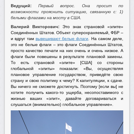
Ведущий:
Первый вопрос. Она просит по
возможности прояснить ситуацию, связанную с: 1)
белыми флагами на мосту в США.
Валерий Викторович:
Это знак страновой «элите»
Соединённых Штатов. Объект суперохраняемый, ФБР –
и вдруг там
вывешивают белые флаги
. На самом деле,
это не белые флаги – это флаги Соединённых Штатов,
просто качество печати на них очень и очень низкое. А
флаги были повешены в результате плановой замены.
То есть страновой «элите» [США] со стороны
глобальной «элиты» показали: «Вы, осуществляя
плановое управление государством, приведёте свою
страну и свою политику к чему? К капитуляции, к сдаче.
Вы ничего не сможете достигнуть. Поэтому [если вы] не
хотите получить какого-то ущерба, несопоставимого с
жизнью ваших «элит», давайте договариваться и
слушаться (внимательно) глобальное управление».