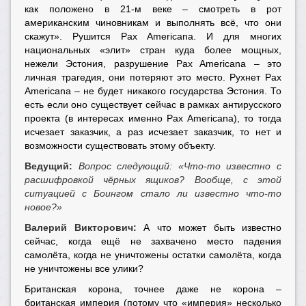
как положено в 21-м веке – смотреть в рот
американским чиновникам и выполнять всё, что они
скажут». Рушится Pax Americana. И для многих
национальных «элит» стран куда более мощных,
нежели Эстония, разрушение Pax Americana – это
личная трагедия, они потеряют это место. Рухнет Pax
Americana – не будет никакого государства Эстония. То
есть если оно существует сейчас в рамках антирусского
проекта (в интересах именно Pax Americana), то тогда
исчезает заказчик, а раз исчезает заказчик, то нет и
возможности существовать этому объекту.
Ведущий:
Вопрос следующий: «Что-то известно с
расшифровкой чёрных ящиков? Вообще, с этой
ситуацией с Боингом стало ли известно что-то
новое?»
Валерий Викторович:
А что может быть известно
сейчас, когда ещё не захвачено место падения
самолёта, когда не уничтожены остатки самолёта, когда
не уничтожены все улики?
Британская корона, точнее даже не корона –
британская империя (потому что «империя» несколько