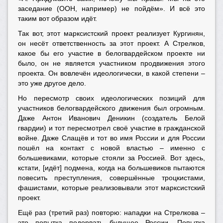
заседание (ООН, например) не пойдём». И всё это
таким вот образом идёт.
Так вот, этот марксистский проект реализует Кургинян,
он несёт ответственность за этот проект. А Стрелков,
какое бы его участие в белогвардейском проекте ни
было, он не является участником продвижения этого
проекта. Он вовлечён идеологически, в какой степени –
это уже другое дело.
Но пересмотр своих идеологических позиций для
участников белогвардейского движения был огромным.
Даже Антон Иванович Деникин (создатель Белой
гвардии) и тот пересмотрел своё участие в гражданской
войне. Даже Слащёв и тот во имя России и для России
пошёл на контакт с новой властью – именно с
большевиками, которые стояли за Россией. Вот здесь,
кстати, [идёт] подмена, когда на большевиков пытаются
повесить преступления, совершённые троцкистами,
фашистами, которые реализовывали этот марксистский
проект.
Ещё раз (третий раз) повторю: нападки на Стрелкова –
это попытка подорвать будущее России. Попытка