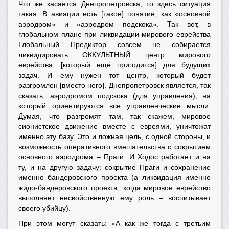
Что же касается Днепропетровска, то здесь ситуация
такая. В авиации есть [такое] понятие, как «основной
аэродром» и «аэродром подскока». Так вот, в
глобальном плане при ликвидации мирового еврейства
Глобальный Предиктор совсем не собирается
ликвидировать ОККУЛЬТНЫЙ центр мирового
еврейства, [который ещё пригодится] для будущих
задач. И ему нужен тот центр, который будет
разгромлен [вместо него]. Днепропетровск является, так
сказать, аэродромом подскока (для управления), на
который ориентируются все управленческие мысли.
Думая, что разгромят там, так скажем, мировое
сионистское движение вместе с евреями, уничтожат
именно эту базу. Это и ложная цель, с одной стороны, и
возможность оперативного вмешательства с сокрытием
основного аэродрома – Праги. И Ходос работает и на
ту, и на другую задачу: сокрытие Праги и сохранение
именно бандеровского проекта (а ликвидация именно
жидо-бандеровского проекта, когда мировое еврейство
выполняет несвойственную ему роль – воспитывает
своего убийцу).
При этом могут сказать: «А как же тогда с третьим