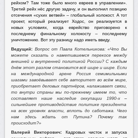
рейхом? Там тоже было много евреев в управлении».
Третий рейх нёс другую задачу, и он выполнил позицию
отсечения «сухих ветвей» – глобальный холокост. А тот
проект, который реализует Ходос, он реализуется в
новых условиях, когда еврейство приговорено к
последнему финальному холокосту – последнему
уничтожению. Вот эту разницу надо иметь ввиду.
Ведущий:
Вопрос от Павла Котельникова: «Что Вы
можете сказать о наметившемся перекосе между
внешней и внутренней политикой России? С каждым
днём этот разлом становится всё шире и шире. Если
на международной арене Россия семимильными
шагами завоёвывает себе авторитет во всём мире,
приобретает деловых партнёров, налаживает связи,
то внутри страны мы по-прежнему имеем то, что
составляет наше наследие оккупации 1990-х
–
сильнейшее противодействие политике президента
на всех уровнях власти, вплоть до саботажа. Чего
нам здесь ждать от Путина? Почему так
происходит?»
Валерий Викторович:
Кадровых чисток и запуска