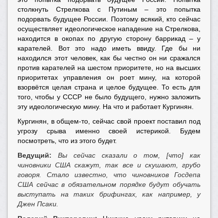
столкнуть Стрелкова с Путиным – это попытка
подорвать будущее России. Поэтому всякий, кто сейчас
осуществляет идеологическое нападение на Стрелкова,
находится в окопах по другую сторону баррикад – у
карателей. Вот это надо иметь ввиду. Где бы ни
находился этот человек, как бы честно он ни сражался
против карателей на шестом приоритете, но на высших
приоритетах управления он роет мину, на которой
взорвётся целая страна и целое будущее. То есть для
того, чтобы у СССР не было будущего, нужно заложить
эту идеологическую мину. На что и работает Кургинян.
Кургинян, в общем-то, сейчас свой проект поставил под
угрозу срыва именно своей истерикой. Будем
посмотреть, что из этого будет.
Ведущий:
Вы сейчас сказали о том, [что] как
чиновники США скажут, так все и скушают, грубо
говоря. Стало известно, что чиновников Госдепа
США сейчас в обязательном порядке будут обучать
выступать на таких брифингах, как например, у
Джен Псаки.