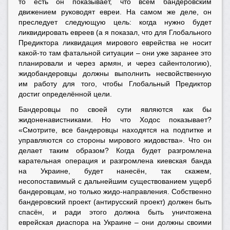
то есть он показывает, что всем бандеровским
движением руководят евреи. На самом же деле, он
преследует следующую цель: когда нужно будет
ликвидировать евреев (а я показал, что для Глобального
Предиктора ликвидация мирового еврейства не носит
какой-то там фатальной ситуации – они уже заранее это
планировали и через армян, и через сайентологию),
жидобандеровцы должны выполнить несвойственную
им работу для того, чтобы Глобальный Предиктор
достиг определённой цели.
Бандеровцы по своей сути являются как бы
жидоненавистниками. Но что Ходос показывает?
«Смотрите, все бандеровцы находятся на подпитке и
управляются со стороны мирового жидовства». Что он
делает таким образом? Когда будет разгромлена
карательная операция и разгромлена киевская банда
на Украине, будет нанесён, так скажем,
несопоставимый с дальнейшим существованием ущерб
бандеровцам, но только жидо-направления. Собственно
бандеровский проект (антирусский проект) должен быть
спасён, и ради этого должна быть уничтожена
еврейская диаспора на Украине – они должны своими