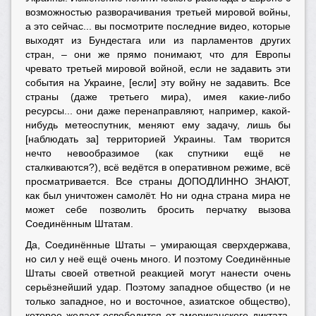
возможностью разворачивания третьей мировой войны,
а это сейчас... вы посмотрите последние видео, которые
выходят из Бундестага или из парламентов других
стран, – они же прямо понимают, что для Европы
чревато третьей мировой войной, если не задавить эти
события на Украине, [если] эту войну не задавить. Все
страны (даже третьего мира), имея какие-либо
ресурсы... они даже перенаправляют, например, какой-
нибудь метеоспутник, меняют ему задачу, лишь бы
[наблюдать за] территорией Украины. Там творится
нечто невообразимое (как спутники ещё не
сталкиваются?), всё ведётся в оперативном режиме, всё
просматривается. Все страны ДОПОДЛИННО ЗНАЮТ,
как был уничтожен самолёт. Но ни одна страна мира не
может себе позволить бросить перчатку вызова
Соединённым Штатам.
Да, Соединённые Штаты – умирающая сверхдержава,
но сил у неё ещё очень много. И поэтому Соединённые
Штаты своей ответной реакцией могут нанести очень
серьёзнейший удар. Поэтому западное общество (и не
только западное, но и восточное, азиатское общество),
которое желает освободится от американского диктата,