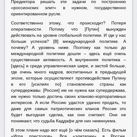
Предиктора решать эти задачи по построению
«россионских элит» в нужном, государственно
ориентированном русле.
Соответственно этому, что происходит? Потеря
оперативности. Потому что [Путин] вынужден
действовать на уровне глобальной политики. И где у нас
больше успехов? [В] международной политике. А
почему? А уровень ниже. Поэтому как только до
международной политики дошли – здесь ещё очень
существенная активность. А внутренняя политика –
[здесь] и среда управленческая шире, и застой больше,
где очень много кадров, воспитанных в предыдущей
эпохе, которые осуществляют противодействие Путину
в его [усилиях по] становлению страны как
супердержавы. [Россия] им не нужна как супердержава,
им нужно только достичь своих кланово-корпоративных
интересов. А если Россию удастся удачно продать, то
даже для самых патриотических кланов России это
будет выгодная сделка, как они считают. Они не
понимают, что судьба Каддафи для них неминуема.
В этом плане надо вот ещё [о чём сказать]. Есть фильм
«Игра престолов». Все «элитарии» в России,