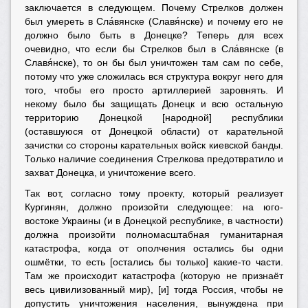
заключается в следующем. Почему Стрелков должен
был умереть в Сла́вянске (Славя́нске) и почему его не
должно было быть в Донецке? Теперь для всех
очевидно, что если бы Стрелков был в Сла́вянске (в
Славя́нске), то он бы был уничтожен там сам по себе,
потому что уже сложилась вся структура вокруг него для
того, чтобы его просто артиллерией заровнять. И
некому было бы защищать Донецк и всю остальную
территорию Донецкой [народной] республики
(оставшуюся от Донецкой области) от карательной
зачистки со стороны карательных войск киевской банды.
Только наличие соединения Стрелкова предотвратило и
захват Донецка, и уничтожение всего.
Так вот, согласно тому проекту, который реализует
Кургинян, должно произойти следующее: на юго-
востоке Украины (и в Донецкой республике, в частности)
должна произойти полномасштабная гуманитарная
катастрофа, когда от ополчения остались бы одни
ошмётки, то есть [остались бы только] какие-то части.
Там же происходит катастрофа (которую не признаёт
весь цивилизованный мир), [и] тогда Россия, чтобы не
допустить уничтожения населения, вынуждена при