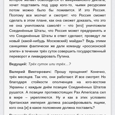
хочет подставить под удар кого-то, чьими ресурсами
потом можно было бы поживится. И это Россия.
Поэтому все молчат и смотрят: что Россия сможет
сделать в этом плане, как она сможет доказать, что это
не она уничтожила самолёт – что [его] уничтожили
Соединённые Штаты, что Россия может предпринять и
что Соединённые Штаты в ответ сделают, проведут ли
новый (какой-нибудь Московский) майдан? Ведь этими
санкциями фактически же дали команду «россионской
элите» в течении трёх суток совершить государственный
переворот и ликвидировать Путина.
Ведущий:
Трёх суток или трёх…?
Валерий Викторович:
Прошу прощения! Конечно,
трёх месяцев. Так что, они работают. И все смотрят. Но
благодаря стойкости ополченцев на юго-востоке
Украины с каждым днём позиции Соединённых Штатов
рушатся. А позиции противостоящих Pax Americana сил
в мире – укрепляются. Ну и как в этих условиях
британская империя должна расшифровывать ящики,
кого она [и] в какое положение должна поставить?