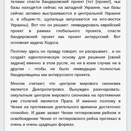
телами спасти бандеровский проект (тот [проект], чьи
базы находятся сейчас на западной Украине, чьи базы
сейчас активно выстраиваются в центральной Украине
и, в общем-то, щупальца запускаются на юго-восток
Украины). Вот что он решает: ликвидировать еврейский
проект в рамках глобального проекта, спасти
бандеровский проект как проект антирусский. Вот
основная задача Ходоса.
Поэтому здесь он правду говорит, он раскрывает... и он
создаёт идеологическую основу для решения [своей
задачи] именно в этом русле, но ни в коем случае не в
другом – чтобы не было ликвидации полностью
бандеровщины как антирусского проекта.
Многие считают, что центром мирового сионизма
является Днепропетровск. Вынужден разочаровать:
оккультным центром мирового сионизма на протяжении
уже столетий является Прага. И именно поэтому в
Чехии на протяжении длительного времени достаточно
спокойно. И даже захват Чехии гитлеровским рейхом и
освобождение Чехии от гитлеровского рейха протекал в
очень и очень щадящих формах.