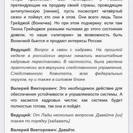
претендующие на продажу своей страны, проводящие
антипутинскую [линию], пусть посмотрят четвёртый
сезон и поймут, кто они в этом. Они всего лишь Теон
Грейджой (Вонючка). Но при этом подчеркну: если там
Теона Грейнджоя разными пытками до этого состояния
довели, то наши «элитарии» за возможность быть
Вонючкой бьются и продают интересы России.
Ведущий:
Вопрос в связи с кадрами. На прошлой
неделе в российских верхах начались масштабные
кадровые перестановки. В частности, была уволена
практически вся верхушка следственного управления,
Следственного Комитета, всех федеральных
округов, ну и также в силовом блоке.
Валерий Викторович:
Это необходимое действие для
обеспечения устойчивости и управляемости системы. А
что касается кадровых чисток: как система будет
полностью готова, так она и пойдёт.
Ведущий:
От Лады несколько вопросов. Давайте [их]
также по порядку [задавать].
Валерий Викторович:
Давайте.