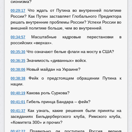
сионизма?
Что ждать от Путина во внутренней политике
00:29:17
России? Как Путин заставляет Глобального Предиктора
решать внутренние проблемы России? Успехи России во
внешней политике больше, чем во внутренней.
Масштабные кадровые перестановки в
00:34:57
российских «верхах».
Что означают белые флаги на мосту в США?
00:35:30
Значимость «диванных» войск.
00:36:35
Новый майдан на Украине?
00:38:06
Фейк о предстоящем обращении Путина к
00:38:38
нации.
Какова роль Суркова?
00:40:19
Гибель принца Бандара – фейк?
00:41:01
Как узнать, какие решения были приняты на
00:41:37
заседаниях Бильдербергского клуба, Римского клуба,
«Комитета 300» и прочих?
Правильно ли поступила Россия, вернув
00:42:22