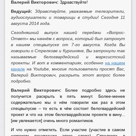
Валерий Викторович:
Здравствуйте!
Ведущий:
Здравствуйте, уважаемые телезрители,
аудиослушатели и товарищи в студии! Сегодня 11
августа 2014 года.
Сегодняшний выпуск нашей передачи «Вопрос-
Ответ» мы начнём с вопроса, который был затронут
в нашем спецвыпуске от 7-го августа. Когда Вы
говорили о Стрелкове и Кургиняне, Вы затронули так
называемые белогвардейский и марксистский
проекты. И вот в комментариях, особенно
на нашем
канале
на Youtube, многие пользователи просят Вас,
Валерий Викторович, раскрыть этот вопрос более
подробно.
Валерий Викторович:
Более подробно здесь не
получится раскрыть в пять минут. Более-менее
содержательно мы о нём говорили как раз в этом
спецвыпуске – то есть в чём состоит белогвардейский
проект и что на этом белогвардейском проекте в вину...
[им увлекается] очень много романтиков.
И что нужно отметить. Если участие (участие в самом
широком понимании этого слова) Стрелкова в