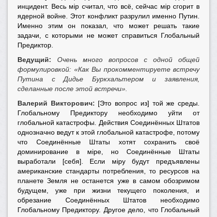
инцидент. Весь мiр считал, что всё, сейчас мiр сгорит в
ядерной войне. Этот конфликт разрулил именно Путин.
Именно этим он показал, что может решать такие
задачи, с которыми не может справиться Глобальный
Предиктор.
Ведущий:
Очень много вопросов с одной общей
формулировкой: «Как Вы прокомментируете встречу
Путина с Дидье Буркхальтером и заявления,
сделанные после этой встречи».
Валерий Викторович:
[Это вопрос из] той же среды.
Глобальному Предиктору необходимо уйти от
глобальной катастрофы. Действия Соединённых Штатов
однозначно ведут к этой глобальной катастрофе, потому
что Соединённые Штаты хотят сохранить своё
доминирование в мiре, но Соединённые Штаты
выработали [себя]. Если мiру будут предъявлены
американские стандарты потребления, то ресурсов на
планете Земля не останется уже в самом обозримом
будущем, уже при жизни текущего поколения, и
обрезание Соединённых Штатов необходимо
Глобальному Предиктору. Другое дело, что Глобальный