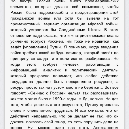
Но внутри России очень много проамериканских
элементов, которые делают всё возможное, чтобы
Россия была недееспособна в предотвращении этой
гражданской войны или хотя бы вывела на тот
промежуточный вариант организации мiровой войны,
который устраивал бы Соединённые Штаты. В этом
отношении надо сказать, что и «патриотические» кланы
усиленно торгуют Россией, им тоже не нравится, как
ведёт [управление] Путин. Я понимаю, когда введения
войск требует какой-нибудь офицер, который живёт по
принципу «я солдат и в политике не разбираюсь». Но
когда этого требует человек, работающий с
информацией, аналитик и политический деятель,
который прекрасно понимает, что любое действие
государства должно быть подкреплено ресурсно, а
ресурс просто так на пустом месте не берётся… Вот все
говорят: «Сейчас с Россией нельзя так разговаривать,
как это можно было в 1990-е годы...» Да, нельзя. Но для
того, чтобы достичь этого результата, Путину пришлось
очень и очень много трудиться. И все считали, что он
действует неправильно, что он делает не так, что он
должен показать свой гонор, то есть порушить дело на
корню. Ну, можно один раз стать Александром