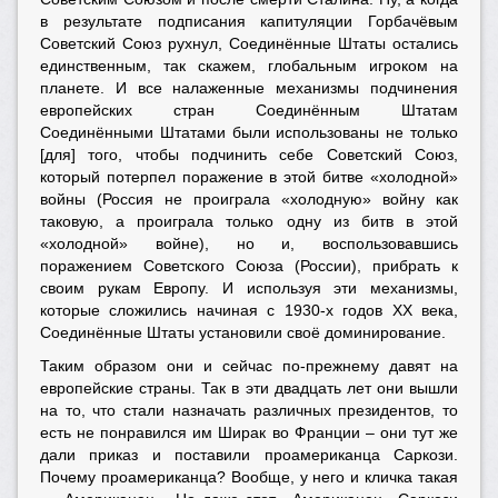
в результате подписания капитуляции Горбачёвым
Советский Союз рухнул, Соединённые Штаты остались
единственным, так скажем, глобальным игроком на
планете. И все налаженные механизмы подчинения
европейских стран Соединённым Штатам
Соединёнными Штатами были использованы не только
[для] того, чтобы подчинить себе Советский Союз,
который потерпел поражение в этой битве «холодной»
войны (Россия не проиграла «холодную» войну как
таковую, а проиграла только одну из битв в этой
«холодной» войне), но и, воспользовавшись
поражением Советского Союза (России), прибрать к
своим рукам Европу. И используя эти механизмы,
которые сложились начиная с 1930-х годов ХХ века,
Соединённые Штаты установили своё доминирование.
Таким образом они и сейчас по-прежнему давят на
европейские страны. Так в эти двадцать лет они вышли
на то, что стали назначать различных президентов, то
есть не понравился им Ширак во Франции – они тут же
дали приказ и поставили проамериканца Саркози.
Почему проамериканца? Вообще, у него и кличка такая