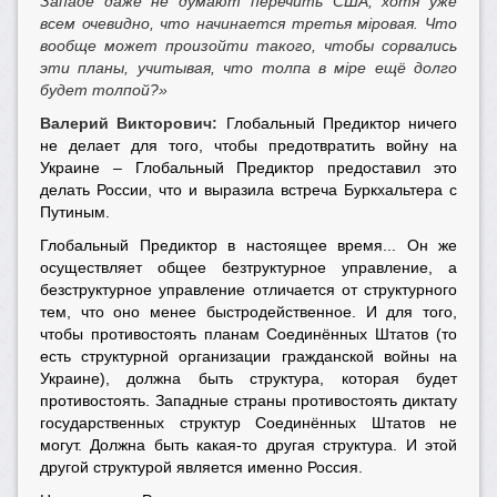
Западе даже не думают перечить США, хотя уже
всем очевидно, что начинается третья мiровая. Что
вообще может произойти такого, чтобы сорвались
эти планы, учитывая, что толпа в мiре ещё долго
будет толпой?»
Валерий Викторович:
Глобальный Предиктор ничего
не делает для того, чтобы предотвратить войну на
Украине – Глобальный Предиктор предоставил это
делать России, что и выразила встреча Буркхальтера с
Путиным.
Глобальный Предиктор в настоящее время... Он же
осуществляет общее безтруктурное управление, а
безструктурное управление отличается от структурного
тем, что оно менее быстродейственное. И для того,
чтобы противостоять планам Соединённых Штатов (то
есть структурной организации гражданской войны на
Украине), должна быть структура, которая будет
противостоять. Западные страны противостоять диктату
государственных структур Соединённых Штатов не
могут. Должна быть какая-то другая структура. И этой
другой структурой является именно Россия.