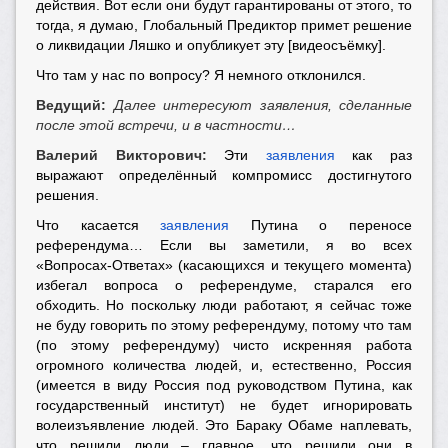
действия. Вот если они будут гарантированы от этого, то
тогда, я думаю, Глобальный Предиктор примет решение
о ликвидации Ляшко и опубликует эту [видеосъёмку].
Что там у нас по вопросу? Я немного отклонился.
Ведущий:
Далее интересуют заявления, сделанные
после этой встречи, и в частности…
Валерий Викторович:
Эти
заявления
как раз
выражают определённый компромисс достигнутого
решения.
Что касается
заявления
Путина о переносе
референдума… Если вы заметили, я во всех
«Вопросах-Ответах» (касающихся и текущего момента)
избегал вопроса о референдуме, старался его
обходить. Но поскольку люди работают, я сейчас тоже
не буду говорить по этому референдуму, потому что там
(по этому референдуму) чисто искренняя работа
огромного количества людей, и, естественно, Россия
(имеется в виду Россия под руководством Путина, как
государственный институт) не будет игнорировать
волеизъявление людей. Это Бараку Обаме наплевать,
что решили люди – главное, что решили они в