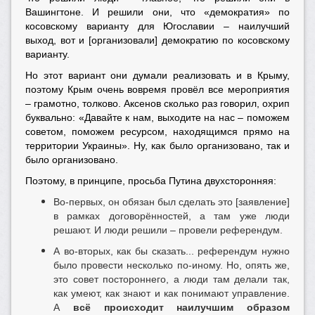
Вашингтоне. И решили они, что «демократия» по
косовскому варианту для Югославии – наилучший
выход, вот и [организовали] демократию по косовскому
варианту.
Но этот вариант они думали реализовать и в Крыму,
поэтому Крым очень вовремя провёл все мероприятия
– грамотно, толково. Аксенов сколько раз говорил, охрип
буквально: «Давайте к нам, выходите на нас – поможем
советом, поможем ресурсом, находящимся прямо на
территории Украины». Ну, как было организовано, так и
было организовано.
Поэтому, в принципе, просьба Путина двухсторонняя:
Во-первых, он обязан был сделать это [заявление]
в рамках договорённостей, а там уже люди
решают. И люди решили – провели референдум.
А во-вторых, как бы сказать... референдум нужно
было провести несколько по-иному. Но, опять же,
это совет постороннего, а люди там делали так,
как умеют, как знают и как понимают управление.
А
всё происходит наилучшим образом