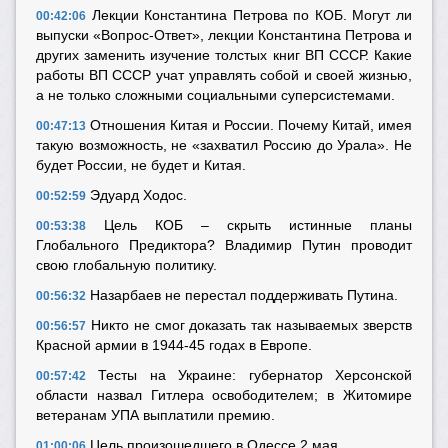
Лекции Константина Петрова по КОБ. Могут ли
00:42:06
выпуски «Вопрос-Ответ», лекции Константина Петрова и
других заменить изучение толстых книг ВП СССР. Какие
работы ВП СССР учат управлять собой и своей жизнью,
а не только сложными социальными суперсистемами.
Отношения Китая и России. Почему Китай, имея
00:47:13
такую возможность, не «захватил Россию до Урала». Не
будет России, не будет и Китая.
Эдуард Ходос.
00:52:59
Цель КОБ – скрыть истинные планы
00:53:38
Глобального Предиктора? Владимир Путин проводит
свою глобальную политику.
Назарбаев не перестал поддерживать Путина.
00:56:32
Никто не смог доказать так называемых зверств
00:56:57
Красной армии в 1944-45 годах в Европе.
Тесты на Украине: губернатор Херсонской
00:57:42
области назвал Гитлера освободителем; в Житомире
ветеранам УПА выплатили премию.
Цель произошедшего в Одессе 2 мая.
01:00:06