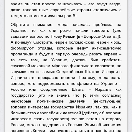
время он стал просто зашкаливать – его ведут везде,
даже толерантные европейские страны столкнулись с
тем, что антисемитизм там растёт.
Обратите внимание, когда началась проблема на
Украине, то как они резко начали говорить (уже
задавали вопрос по Якову Кедми [в «Вопросе-Ответе»]).
А почему? Смотрите, еврей Коломойский, еврей Ярош
формируют отряды, которые ведут антисемитскую
пропаганду и будут в первую очередь резать евреев –
то есть там, на Украине, должен был сработать
спусковой механизм мiрового финального холокоста, по
задумке тех же самых Соединённых Штатов. И евреи в
Израиле это прекрасно поняли. Поэтому, когда встал
вопрос, кого поддерживать в конфликте на Украине –
Россию или Соединённые Штаты – Израиль как
государство (это не значит, что [с этим согласны]
некоторые политические деятели, [действующие]
вопреки интересам государства Израиля, так же, как и
большинство европейских деятелей [действуют] вопреки
интересам своих государств) тут же встал на сторону
России, стало поддерживать Россию. Этим объясняется
активность Кедми – им нужно загасить этот конфликт [на