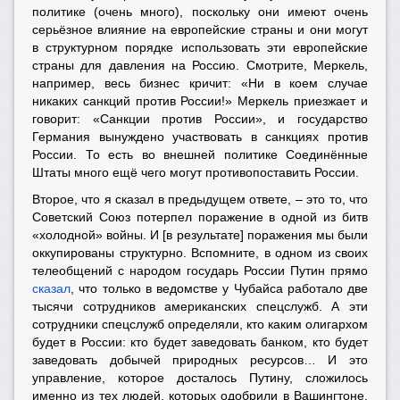
политике (очень много), поскольку они имеют очень
серьёзное влияние на европейские страны и они могут
в структурном порядке использовать эти европейские
страны для давления на Россию. Смотрите, Меркель,
например, весь бизнес кричит: «Ни в коем случае
никаких санкций против России!» Меркель приезжает и
говорит: «Санкции против России», и государство
Германия вынуждено участвовать в санкциях против
России. То есть во внешней политике Соединённые
Штаты много ещё чего могут противопоставить России.
Второе, что я сказал в предыдущем ответе, – это то, что
Советский Союз потерпел поражение в одной из битв
«холодной» войны. И [в результате] поражения мы были
оккупированы структурно. Вспомните, в одном из своих
телеобщений с народом государь России Путин прямо
сказал
, что только в ведомстве у Чубайса работало две
тысячи сотрудников американских спецслужб. А эти
сотрудники спецслужб определяли, кто каким олигархом
будет в России: кто будет заведовать банком, кто будет
заведовать добычей природных ресурсов… И это
управление, которое досталось Путину, сложилось
именно из тех людей, которых одобрили в Вашингтоне.