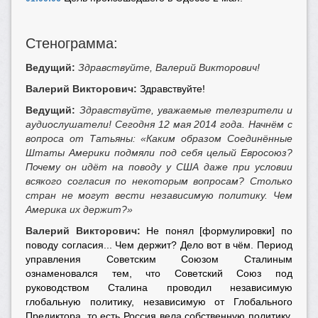
Стенограмма:
Ведущий:
Здравствуйте, Валерий Викторович!
Валерий Викторович:
Здравствуйте!
Ведущий:
Здравствуйте, уважаемые телезрители и
аудиослушатели! Сегодня 12 мая 2014 года. Начнём с
вопроса от Татьяны:
«Каким образом Соединённые
Штаты Америки подмяли под себя целый Евросоюз?
Почему он идёт на поводу у США даже при условии
всякого согласия по некоторым вопросам? Столько
стран не могут вести независимую политику. Чем
Америка их держит?»
Валерий Викторович:
Не понял [формулировки] по
поводу согласия... Чем держит? Дело вот в чём. Период
управления Советским Союзом Сталиным
ознаменовался тем, что Советский Союз под
руководством Сталина проводил независимую
глобальную политику, независимую от Глобального
Предиктора, то есть Россия вела собственную политику.