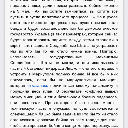
пидарас Ляшко, дали приказ развязать бойню именно
на 9 мая. «Ах, вы хотите замириться, вы хотите всё
пустить в русло политического процесса…» Но в русле
этого политического процесса тогда рухнет вся киевская
банда и будет восстановлено как бы демократическое
государство Украина (в тех параметрах, которые сейчас
будет гарантировать паритет между всеми странами в
мiре) – этот вариант Соединённые Штаты не устраивает.
Им во что бы то ни стало нужна война. Повторю,
использовать государственные механизмы
Соединённые Штаты не могли, и они использовали
частный батальон пидараса Ляшко – они его отправили
устроить в Мариуполе полную бойню. И всё бы у них
получилось, если бы не мариупольская милиция,
которая
отказалась
подчиняться своему начальнику и
порушила весь план. В результате конфликт вышел
между милицией и этим батальоном боевых пидарасов,
они повоевали. Провокаторов было очень много…
техническую часть я опускаю, но суть заключается в
следующем: у Ляшко была задача во что бы то ни стало
организовать кровавую бойню во всём городе для того,
чтобы эта кровавая бойня в конце концов перекинулась