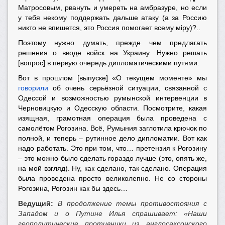
Матросовым, рвануть и умереть на амбразуре, но если
у тебя некому поддержать дальше атаку (а за Россию
никто не впишется, это Россия помогает всему мiру)?..
Поэтому нужно думать, прежде чем предлагать
решения о вводе войск на Украину. Нужно решать
[вопрос] в первую очередь дипломатическими путями.
Вот в прошлом [выпуске] «О текущем моменте» мы
говорили
об очень серьёзной ситуации, связанной с
Одессой и возможностью румынской интервенции в
Черновицкую и Одесскую области. Посмотрите, какая
изящная, грамотная операция была проведена с
самолётом Рогозина. Всё, Румыния заглотила крючок по
полной, и теперь – рутинное дело дипломатии. Вот как
надо работать. Это при том, что… претензия к Рогозину
– это можно было сделать гораздо лучше (это, опять же,
на мой взгляд). Ну, как сделано, так сделано. Операция
была проведена просто великолепно. Не со стороны
Рогозина, Рогозин как бы здесь…
Ведущий:
В продолжение темы противостояния с
Западом и о Путине Илья спрашивает: «Наши
геополитические противники из англосаксонского