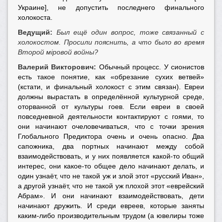
Украине], не допустить последнего финального
холокоста.
Ведущий:
Был ещё один вопрос, тоже связанный с
холокостом. Просили пояснить, а что было во время
Второй мiровой войны?
Валерий Викторович:
Обычный процесс. У сионистов
есть такое понятие, как «обрезание сухих ветвей»
(кстати, и финальный холокост с этим связан). Евреи
должны вырастать в определённой культурной среде,
оторванной от культуры гоев. Если евреи в своей
повседневной деятельности контактируют с гоями, то
они начинают очеловечиваться, что с точки зрения
Глобального Предиктора очень и очень опасно. Два
сапожника, два портных начинают между собой
взаимодействовать, и у них появляется какой-то общий
интерес, они какое-то общее дело начинают делать, и
один узнаёт, что не такой уж и злой этот «русский Иван»,
а другой узнаёт, что не такой уж плохой этот «еврейский
Абрам». И они начинают взаимодействовать, дети
начинают дружить. И среди евреев, которые заняты
каким-либо производительным трудом (а ювелиры тоже