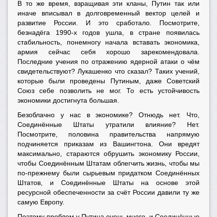
В то же время, взращивая эти кланы, Путин так или
иначе вписывал в долговременный вектор целей и
развитие России. И это сработало. Посмотрите,
безнадёга 1990-х годов ушла, в стране появилась
стабильность, понемногу начала вставать экономика,
армия сейчас себя хорошо зарекомендовала.
Последние учения по отражению ядерной атаки о чём
свидетельствуют? Лукашенко что сказал? Таких учений,
которые были проведены Путиным, даже Советский
Союз себе позволить не мог. То есть устойчивость
экономики достигнута большая.
Безоблачно у нас в экономике? Отнюдь нет. Что,
Соединённые Штаты утратили влияние? Нет.
Посмотрите, половина правительства напрямую
подчиняется приказам из Вашингтона. Они вредят
максимально, стараются обрушить экономику России,
чтобы Соединённым Штатам облегчить жизнь, чтобы мы
по-прежнему были сырьевым придатком Соединённых
Штатов, и Соединённые Штаты на основе этой
ресурсной обеспеченности за счёт России давили ту же
самую Европу.
Поэтому проблем у Путина очень много, и Соединённые