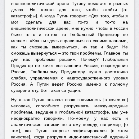
внешнеполитической арене Путину помогает в разных
делах. Но только для того, чтобы отойти [от
катастрофы]. А когда Путин говорит: «Для того, чтобы я
мог сделать для вас то-то и то-то на
внешнеполитической арене, мне нужно, чтобы в России
было то-то и то-то», то Глобальный Предиктор не
мешает: «Как ты здесь справишься со своими кланами,
как ты сможешь вывернуться, ну так и будет. Не
сможешь вывернуться – это твои проблемы. Главное, ты
для нас проблемы решай». Почему? Глобальный
Предиктор не хочет возвышения России, возрождения
России, Глобальному Предиктору нужна достаточно
слабая, управляемая с надгосударственного уровня
Россия. А Путин ведёт Россию именно к полному
суверенитету. Вот такая ситуация.
Ну а как Путин показал свою значимость [в качестве]
человека, способного разруливать международные
проблемы, ведущие к глобальной катастрофе, мы уже
неоднократно говорили. По-моему, у нас есть и
аналитические записки по этому поводу, например, [о
том], как Путин впервые зафиксировался [в этом
качестве], когда разрулил индо-пакистанский ядерный