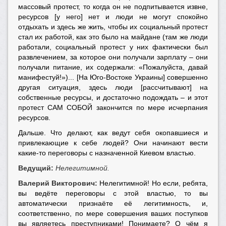
массовый протест, то когда он не подпитывается извне,
ресурсов [у него] нет и люди не могут спокойно
отдыхать и здесь же жить, чтобы их социальный протест
стал их работой, как это было на майдане (там же люди
работали, социальный протест у них фактически был
развлечением, за которое они получали зарплату – они
получали питание, их содержали: «Пожалуйста, давай
манифестуй!»)... [На Юго-Востоке Украины] совершенно
другая ситуация, здесь люди [рассчитывают] на
собственные ресурсы, и достаточно подождать – и этот
протест САМ СОБОЙ закончится по мере исчерпания
ресурсов.
Дальше. Что делают, как ведут себя окопавшиеся и
привлекающие к себе людей? Они начинают вести
какие-то переговоры с назначенной Киевом властью.
Ведущий:
Нелегитимной.
Валерий Викторович:
Нелегитимной! Но если, ребята,
вы ведёте переговоры с этой властью, то вы
автоматически признаёте её легитимность, и,
соответственно, по мере совершения ваших поступков
вы являетесь преступниками! Понимаете? О чём я