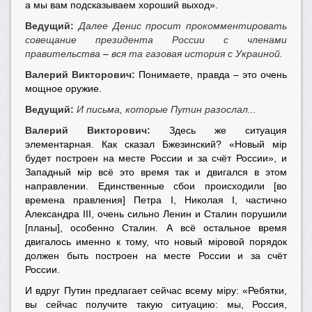
а мы вам подсказываем хороший выход».
Ведущий:
Далее Денис просит прокомментировать
совещание президента России с членами
правительства
–
вся та газовая история с Украиной.
Валерий Викторович:
Понимаете, правда – это очень
мощное оружие.
Ведущий:
И письма, которые Путин разослал...
Валерий Викторович:
Здесь же ситуация
элементарная. Как сказал Бжезинский? «Новый мiр
будет построен на месте России и за счёт России», и
Западный мiр всё это время так и двигался в этом
направлении. Единственные сбои происходили [во
времена правления] Петра I, Николая I, частично
Александра III, очень сильно Ленин и Сталин порушили
[планы], особенно Сталин. А всё остальное время
двигалось именно к тому, что новый мiровой порядок
должен быть построен на месте России и за счёт
России.
И вдруг Путин предлагает сейчас всему мiру: «Ребятки,
вы сейчас получите такую ситуацию: мы, Россия,