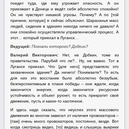
поедет туда, где ему угрожает опасность. А он
приезжает в Донецк и ведёт себя абсолютно спокойно!
Он не чувствует никакой угрозы. Почему? А по [той
причине, которую] я сейчас объяснил. Шараханья масс
людей, сидение в зданиях никогда ничего не давало! А
они спокойно осуществляли управленческий процесс. А
этот… который приехал в Луганск…
Ведущий:
Погнали которого? Добкин?
Валерий Викторович:
Н
ет, не Добкин, тоже из
правительства. Парубий что ли?.. Ну, не важно. Тот в
Луганск приехал. Что [для него] представляло это
захваченное здание? Да ничего! Понимаете? То есть
для них это восстание было абсолютно беззубым,
безперспективным в плане победы – они ждали, когда
закончится энергия, когда закончится ресурсная
устойчивость и объект рухнет, то есть прекратит своё
движение, пусть и какое-то хаотичное.
И здесь надо сказать, что неуспех этого массового
движения во многом зависел от наличия провокаторов –
[там] очень много провокаторов, постоянно, везде. Вот
когда смотришь видео, [то] видишь и слышишь выкрики