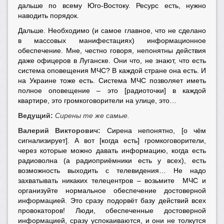
дальше по всему Юго-Востоку. Ресурс есть, нужно
наводить порядок.
Дальше. Необходимо (и самое главное, что не сделано
в массовых манифестациях) информационное
обеспечение. Мне, честно говоря, непонятны действия
даже офицеров в Луганске. Они что, не знают, что есть
система оповещения МЧС? В каждой стране она есть. И
на Украине тоже есть. Система МЧС позволяет иметь
полное оповещение – это [радиоточки] в каждой
квартире, это громкоговорители на улице, это…
Ведущий:
Сирены те же самые.
Валерий Викторович:
Сирена непонятно, [о чём
сигнализирует]. А вот [когда есть] громкоговорители,
через которые можно давать информацию, когда есть
радиоволна (а радиоприёмники есть у всех), есть
возможность выходить с телевидения… Не надо
захватывать никаких телецентров – возьмите МЧС и
организуйте нормальное обеспечение достоверной
информацией. Это сразу подорвёт базу действий всех
провокаторов! Люди, обеспеченные достоверной
информацией, сразу успокаиваются, и они не толкутся