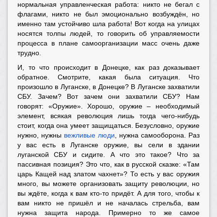
нормальная управленческая работа: никто не бегал с
флагами, никто не был эмоционально возбуждён, но
именно там устойчиво шла работа! Вот когда на улицах
носятся толпы людей, то говорить об управляемости
процесса в плане самоорганизации масс очень даже
трудно.
И, то что происходит в Донецке, как раз доказывает
обратное. Смотрите, какая была ситуация. Что
произошло в Луганске, в Донецке? В Луганске захватили
СБУ. Зачем? Вот зачем они захватили СБУ? Нам
говорят: «Оружие». Хорошо, оружие – необходимый
элемент, всякая революция лишь тогда чего-нибудь
стоит, когда она умеет защищаться. Безусловно, оружие
нужно, нужны
вежливые люди
, нужна самооборона. Раз
у вас есть в Луганске оружие, вы сели в здании
луганской СБУ и сидите. А что это такое? Что за
пассивная позиция? Это что, как в русской сказке: «Там
царь Кащей над златом чахнет»? То есть у вас оружия
много, вы можете организовать защиту революции, но
вы ждёте, когда к вам кто-то придёт. А для того, чтобы к
вам никто не пришёл и не началась стрельба, вам
нужна защита народа. Примерно то же самое