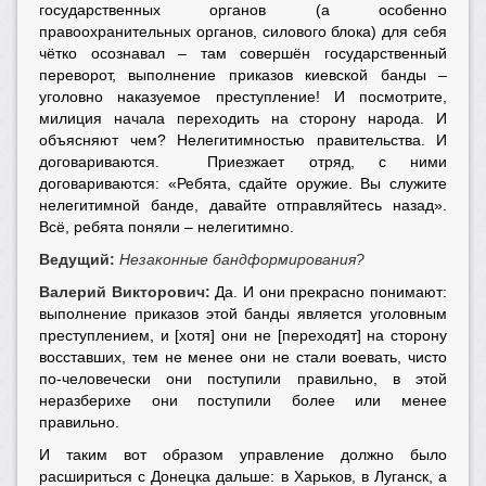
государственных органов (а особенно
правоохранительных органов, силового блока) для себя
чётко осознавал – там совершён государственный
переворот, выполнение приказов киевской банды –
уголовно наказуемое преступление! И посмотрите,
милиция начала переходить на сторону народа. И
объясняют чем? Нелегитимностью правительства. И
договариваются. Приезжает отряд, с ними
договариваются: «Ребята, сдайте оружие. Вы служите
нелегитимной банде, давайте отправляйтесь назад».
Всё, ребята поняли – нелегитимно.
Ведущий:
Незаконные бандформирования?
Валерий Викторович:
Да. И они прекрасно понимают:
выполнение приказов этой банды является уголовным
преступлением, и [хотя] они не [переходят] на сторону
восставших, тем не менее они не стали воевать, чисто
по-человечески они поступили правильно, в этой
неразберихе они поступили более или менее
правильно.
И таким вот образом управление должно было
расшириться с Донецка дальше: в Харьков, в Луганск, а