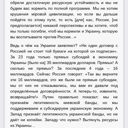
обрели достаточную ресурсную устойчивость и мы не
будем вас кормить по полной программе. Мы не хотим
крушения мiровой цивилизации, но если вы дальше
пойдёте по этому пути, то есть [для] нас, России, [не
предполагается] никакой перспективы и вы хотите, чтоб
мы только погибли, чтоб мы кормили и Украину, которую
вы воспитываете против России...»
Ведь о чём на Украине заявляют? «Ни один договор с
Россией не стоит той бумаги на которой он подписан».
За 23 года только прямых субсидий в экономику
Украины [было на] 35 миллиардов долларов. Прямых! А
сколько не прямых? За последние 4 года – 16
миллиардов. Сейчас Россия говорит: «Так вы верните
эти 16 миллиардов, это же были не прямые субсидии,
мы от них не отказывались, мы вам их давали под
определённые договорённости. А теперь-то, извините,
возвращайте!» Путин правильно показал: мы не
признаём легитимность киевской банды, но мы
поддерживаем и субсидируем украинскую экономику. А
Запад признаёт легитимность украинской банды, но не
даёт ни копейки. Западу что нужно? Вытянуть ресурсы
из Украины…