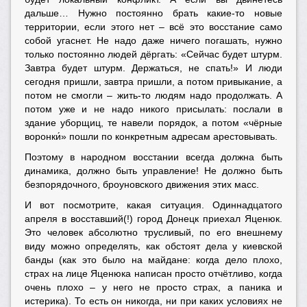
дальше… Нужно постоянно брать какие-то новые
территории, если этого нет – всё это восстание само
собой угаснет. Не надо даже ничего погашать, нужно
только постоянно людей дёргать: «Сейчас будет штурм.
Завтра будет штурм. Держаться, не спать!» И люди
сегодня пришли, завтра пришли, а потом привыкание, а
потом не смогли – жить-то людям надо продолжать. А
потом уже и не надо никого присылать: послали в
здание уборщиц, те навели порядок, а потом «чёрные
воронки́» пошли по конкретным адресам арестовывать.
Поэтому в народном восстании всегда должна быть
динамика, должно быть управление! Не должно быть
безпорядочного, броуновского движения этих масс.
И вот посмотрите, какая ситуация. Одиннадцатого
апреля в восставший(!) город Донецк приехал Яценюк.
Это человек абсолютно трусливый, по его внешнему
виду можно определять, как обстоят дела у киевской
банды (как это было на майдане: когда дело плохо,
страх на лице Яценюка написан просто отчётливо, когда
очень плохо – у него не просто страх, а паника и
истерика). То есть он никогда, ни при каких условиях не