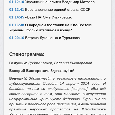
01:12:10
Украинский аналитик Владимир Матвеев.
01:12:41
Восстановление единой страны СССР.
01:14:45
«База НАТО» в Ульяновске.
01:16:38
О народном восстании на Юго-Востоке
Украины. Россию втягивают в войну?
01:20:16
Встреча Лукашенко и Турчинова.
Стенограмма:
Ведущий:
Добрый вечер, Валерий Викторович!
Валерий Викторович:
Здравствуйте!
Ведущий:
Здравствуйте, уважаемые телезрители и
аудиослушатели! Сегодня 14 апреля 2014 года. И
давайте начнём со следующего [вопроса]: «Вы всё
время говорите о том, что массовые выступления
неэффективны, критикуете Фёдорова, Кургиняна за
призывы к подобного рода действиям, а ведь реальная
практика народных протестов на Юго-Востоке
Украины показывает совершенно иное, и мы это