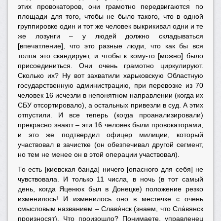
этих провокаторов, они грамотно передвигаются по
площади для того, чтобы не было такого, что в одной
группировке один и тот же человек выкрикивал одни и те
же лозунги – у людей должно складываться
[впечатление], что это разные люди, что как бы вся
толпа это скандирует, и чтобы к кому-то [можно] было
присоединиться. Они очень грамотно циркулируют.
Сколько их? Ну вот захватили харьковскую Областную
государственную администрацию, при перевозке из 70
человек 16 исчезли в непонятном направлении (когда их
СБУ отсортировало), а остальных привезли в суд. А этих
отпустили. И все теперь (когда проанализировали)
прекрасно знают – эти 16 человек были провокаторами,
и это же подтвердил офицер милиции, который
участвовал в зачистке (он обезпечивал другой сегмент,
но тем не менее он в этой операции участвовал).
То есть [киевская банда] ничего [опасного для себя] не
чувствовала. И только 11 числа, в ночь (в тот самый
день, когда Яценюк был в Донецке) положение резко
изменилось! И изменилось оно в местечке с очень
смысловым названием – Славя́нск (знаем, что Сла́вянск
произносят). Что произошло? Понимаете, управленец