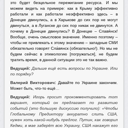
это будет безцельное пережигание ресурса. И мы
можем видеть на примере: как в Крыму эффективно
работали и как работали неэффективно здесь – в
Донецке двинулись, а в Харькове до сих пор не могут
двинуться, а в Луганске до сих пор никак не двинутся. А
почему в Донецке двинулись? В Донецке – Славя́нск!
Вообще, очень смысловое значение. Именно поэтому –
чтобы не привлекать к этому значению – западные СМИ
обязательно говорят Сла́вянск (обязательно!). Но мы не
будем сейчас в этимологию [погружаться], не будем
тратить время, в данной ситуации это не так важно.
Ведущий:
Дальше ещё есть вопросы по Украине. Или
по порядку?
Валерий Викторович:
Давайте по Украине закончим.
Может быть, что-то ещё…
Ведущий:
Игорь просит прокомментировать тот
вариант, который он предлагает по развитию
событий (это большую дискуссию получило): «Чтобы
Глобальному Предиктору аккуратно слить США,
нужен хоть какой-нибудь предлог. Путин, как говорил
Кедми, в мае заберёт всю Украину, США накажут его