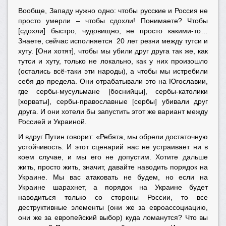
Вообще, Западу нужно одно: чтобы русские и Россия не
просто умерли – чтобы сдохли! Понимаете? Чтобы
[сдохли] быстро, чудовищно, не просто какими-то…
Знаете, сейчас исполняется 20 лет резни между тутси и
хуту. [Они хотят], чтобы мы убили друг друга так же, как
тутси и хуту, только не локально, как у них произошло
(остались всё-таки эти народы), а чтобы мы истребили
себя до предела. Они отрабатывали это на Югославии,
где сербы-мусульмане [боснийцы], сербы-католики
[хорваты], сербы-православные [сербы] убивали друг
друга. И они хотели бы запустить этот же вариант между
Россией и Украиной.
И вдруг Путин говорит: «Ребята, мы обрели достаточную
устойчивость. И этот сценарий нас не устраивает ни в
коем случае, и мы его не допустим. Хотите дальше
жить, просто жить, значит, давайте наводить порядок на
Украине. Мы вас атаковать не будем, но если на
Украине шарахнет, а порядок на Украине будет
наводиться только со стороны России, то все
деструктивные элементы (они же за евроассоциацию,
они же за европейский выбор) куда ломанутся? Что вы