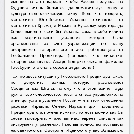
именно на этот вариант, чтобы Россия получила на
будущее очень большую дипломатическую мину и
культурно-идеологическую мину. Ведь что говорить,
менталитет Юго-Востока Украины отличается от
менталитета Крыма, и России и Русскому мiру гораздо
более выгодно, если бы Украина сама в себе изжила
все маргинальные установки, которые были
организованы за счёт украинизации по плану
австрийского генерального штаба, работающего от
Глобального Предиктора (напомню, что династия,
которая возглавляла Австро-Венгрию, была по фамилии
Габсбурги, это очень серьёзная династия).
Так что здесь ситуация у Глобального Предиктора такая:
не допустить войны, которую развязывают
Соединённые Штаты, потому что в этой войне тогда
рухнет всё человечество, посыпется всё управление, но
и не допустить усиления России – и в этом отношении
работает Израиль. Сейчас Израиль для Глобального
Предиктора стал очень нужным, то есть можно как бы
снова заговорить: «Рано вы нас, евреев, списали как
инструмент управления. Рано вы полностью поставили
на саентологов. Смотрите, Яценюк-то у вас облажался,