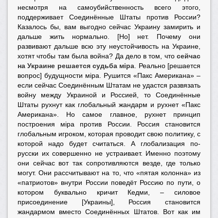
несмотря на самоубийственность всего этого,
поддерживает Соединённые Штаты против России?
Казалось бы, вам выгодно сейчас Украину замирить и
дальше жить нормально. [Но] нет. Почему они
развивают дальше всю эту неустойчивость на Украине,
хотят чтобы там была война? Да дело в том, что
сейчас
на Украине решается судьба мiра
.
Реально [решается
вопрос] будущности мiра. Рушится «Пакс Американа» –
если сейчас Соединённым Штатам не удастся развязать
войну между Украиной и Россией, то Соединённые
Штаты рухнут как глобальный жандарм и рухнет «Пакс
Американа». Но самое главное, рухнет принцип
построения мiра против России. Россия становится
глобальным игроком, которая проводит свою политику, с
которой надо будет считаться. А глобализация по-
русски их совершенно не устраивает. Именно поэтому
они сейчас вот так сопротивляются везде, где только
могут. Они рассчитывают на то, что «пятая колонна» из
«патриотов» внутри России поведёт Россию по пути, о
котором буквально кричит Кедми, – силовое
присоединение [Украины], Россия становится
жандармом вместо Соединённых Штатов. Вот как им