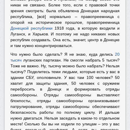
никак не связано. Более того, если с правовой точки
зрения смотреть: была объявлена Донецкая народная
республика, [всё] нормально – правопреемница с
опорой на историческое прошлое, правопреемница
Донецкой республики
1918 года, в которую входили и
Луганск, и Харьков. И поэтому не надо никаких новых
республик создавать. Она есть, значит, центр в Донецке
и там нужно концентрироваться.
Что нужно было сделать? Я не знаю, куда делись
20
тысяч
луганских партизан. Не смогли набрать 5 тысяч?
Тоже не важно. Ну, тысячу можно было набрать? Нельзя
тысячу? Поделитесь теми людьми, которые есть у вас в
здании СБУ, ополовиньте. У вас там 100 человек? 50
хватит для защиты здания, 50 человек с оружием
перебросить в Донецк и формировать отряды
самообороны. Отряды самообороны выставляют
блокпосты, отряды самообороны организовывают
патрулирование, отряды самообороны обеспечивают
безопасность работы по полному циклу. И дальше
нужно двигаться. Нельзя заседать в каком-то отдельном
месте! Сколько бы вы ни ходили по улицам – это у вас
будет локальный конфликт. А если вы двинетесь