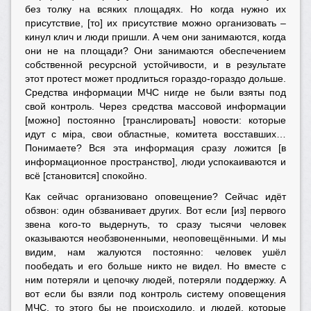
без толку на всяких площадях. Но когда нужно их
присутствие, [то] их присутствие можно организовать –
кинул клич и люди пришли. А чем они занимаются, когда
они не на площади? Они занимаются обеспечением
собственной ресурсной устойчивости, и в результате
этот протест может продлиться гораздо-гораздо дольше.
Средства информации МЧС нигде не были взяты под
свой контроль. Через средства массовой информации
[можно] постоянно [транслировать] новости: которые
идут с мiра, свои областные, комитета восставших…
Понимаете? Вся эта информация сразу ложится [в
информационное пространство], люди успокаиваются и
всё [становится] спокойно.
Как сейчас организовано оповещение? Сейчас идёт
обзвон: один обзванивает других. Вот если [из] первого
звена кого-то выдернуть, то сразу тысячи человек
оказываются необзвоненными, неоповещёнными. И мы
видим, нам жалуются постоянно: человек ушёл
пообедать и его больше никто не видел. Но вместе с
ним потеряли и цепочку людей, потеряли поддержку. А
вот если бы взяли под контроль систему оповещения
МЧС, то этого бы не происходило, и людей, которые