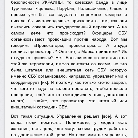
безопасности УКРАИНЫ, то киевская банда в лице
Турчинова, Яценюка, Парубия, Наливайченко, Ляшко и
прочих уже бы вся сидела в тюремных камерах и
писала бы чистосердечные признания о том, как они
пытались совершить государственный переворот. А на
самом деле что происходит? Офицеры СБУ
организовывают провокации против народа. Вот мы
говорим: «Провокаторы, провокаторы…» А откуда
взялись провокаторы? Они что, с Марса прилетели? Их
откуда-то привезли? Нет. Большинство из них жило на
этой же территории, имело контакты со всеми, но это
была штатная или внештатная сеть СБУ, которую
именно СБУ организовало, направило, управляет ими и
координирует [их]. И поэтому как только кто-то заорал,
что кого-то надо на колени поставить, чтобы просили
прощения, ещё что-то (методичек у них достаточно
много) – знайте, это провокатор, это штатный или
внештатный сотрудник СБУ.
Вот такая ситуация. Управление решает [всё]. А вот
когда люди носятся… Понимаете, у людей есть
желание, есть цель, они могут своим трудом работать
на достижение этой цели. Но если ими не управлять,