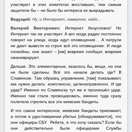
участвуют в этих комитетах восставших, тем самым
защитили бы – не было бы интереса их выкрадывать.
Ведущий:
Ну, и Интернет, наверное, надо...
Валерий Викторович:
Интернет безусловно! Но
Интернет так не участвует. А вот когда радио постоянно
говорит на улице, когда идут оповещения… А патрули
не дают вывести из строя всё это оповещение. И люди
спокойны, они знают – [им] вовремя сообщат, вовремя
сманеврируют.
Дальше. Это элементарные, казалось бы, вещи, но они
не были сделаны. Всё это начали делать где? В
Славянске. Там образец управления, [там] показывают,
как нужно делать: комплексно, целенаправленно. И где
удар? Именно по Славянску тут же и произошёл удар.
Именно там стали провоцировать, именно туда сразу
полетели стрелять все эти киевские бандиты.
И что самое интересное, киевские бандиты приезжают,
а потом в удостоверении убитых [обнаруживается], что
они офицеры СБУ. Ребята, я что хочу сказать? Если бы
они действительно были офицерами Службы