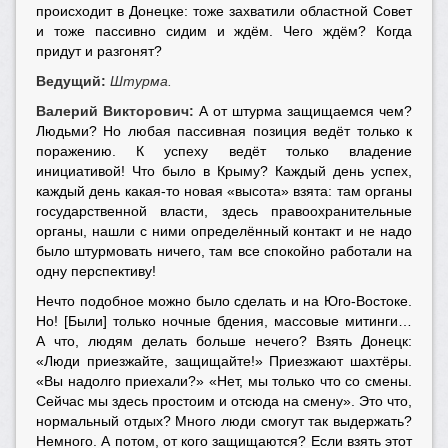
происходит в Донецке: тоже захватили областной Совет
и тоже пассивно сидим и ждём. Чего ждём? Когда
придут и разгонят?
Ведущий:
Штурма.
Валерий Викторович:
А от штурма защищаемся чем?
Людьми? Но любая пассивная позиция ведёт только к
поражению. К успеху ведёт только владение
инициативой! Что было в Крыму? Каждый день успех,
каждый день какая-то новая «высота» взята: там органы
государственной власти, здесь правоохранительные
органы, нашли с ними определённый контакт и не надо
было штурмовать ничего, там все спокойно работали на
одну перспективу!
Нечто подобное можно было сделать и на Юго-Востоке.
Но! [Были] только ночные бдения, массовые митинги…
А что, людям делать больше нечего? Взять Донецк:
«Люди приезжайте, защищайте!» Приезжают шахтёры.
«Вы надолго приехали?» «Нет, мы только что со смены.
Сейчас мы здесь простоим и отсюда на смену». Это что,
нормальный отдых? Много люди смогут так выдержать?
Немного. А потом, от кого защищаются? Если взять этот