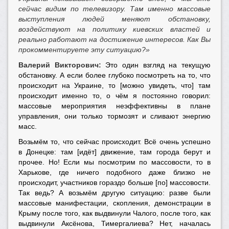
сейчас видим по телевизору. Там именно массовые
выступления людей меняют обстановку,
воздействуют на политику киевских властей и
реально работают на достижение интересов. Как Вы
прокомментируете эту ситуацию?»
Валерий Викторович:
Это один взгляд на текущую
обстановку. А если более глубоко посмотреть на то, что
происходит на Украине, то [можно увидеть, что] там
происходит именно то, о чём я постоянно говорил:
массовые мероприятия неэффективны в плане
управления, они только тормозят и сливают энергию
масс.
Возьмём то, что сейчас происходит. Всё очень успешно
в Донецке: там [идёт] движение, там города берут и
прочее. Но! Если мы посмотрим по массовости, то в
Харькове, где ничего подобного даже близко не
происходит, участников гораздо больше [по] массовости.
Так ведь? А возьмём другую ситуацию: разве были
массовые манифестации, скопления, демонстрации в
Крыму после того, как выдвинули Чалого, после того, как
выдвинули Аксёнова, Тимергалиева? Нет, началась