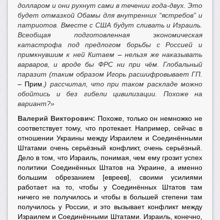
долларом и они рухнут сами в течении года-двух. Это
будет отмазкой Обамы для внутренних “ястребов” и
патриотов. Вместе с США будут сливать и Израиль.
Всеобщая подготовленная экономическая
катастрофа под предлогом борьбы с Россией и
примкнувшим к ней Китаем
–
нельзя же наказывать
варваров, и вроде бы ФРС ни при чём. Глобальный
паразит (таким образом Игорь расшифровывает ГП.
– Прим.
) рассчитал, что при таком раскладе можно
обойтись и без гибели цивилизации. Похоже на
вариант?»
Валерий Викторович:
Похоже, только он немножко не
соответствует тому, что протекает. Например, сейчас в
отношении Украины между Израилем и Соединёнными
Штатами очень серьёзный конфликт, очень серьёзный.
Дело в том, что Израиль, понимая, чем ему грозит успех
политики Соединённых Штатов на Украине, а именно
большим обрезанием [евреев], своими усилиями
работает на то, чтобы у Соединённых Штатов там
ничего не получилось и чтобы в большей степени там
получилось у России, и это вызывает конфликт между
Израилем и Соединёнными Штатами. Израиль, конечно,