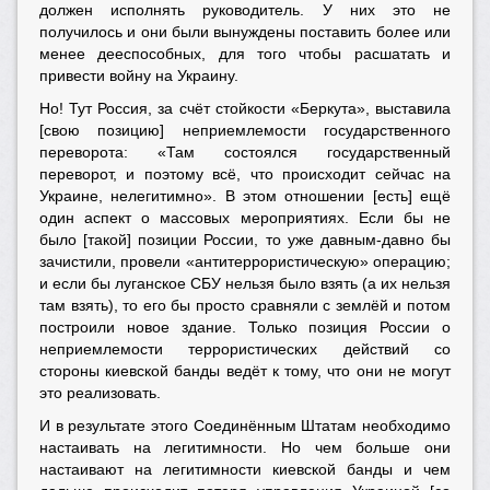
должен исполнять руководитель. У них это не
получилось и они были вынуждены поставить более или
менее дееспособных, для того чтобы расшатать и
привести войну на Украину.
Но! Тут Россия, за счёт стойкости «Беркута», выставила
[свою позицию] неприемлемости государственного
переворота: «Там состоялся государственный
переворот, и поэтому всё, что происходит сейчас на
Украине, нелегитимно». В этом отношении [есть] ещё
один аспект о массовых мероприятиях. Если бы не
было [такой] позиции России, то уже давным-давно бы
зачистили, провели «антитеррористическую» операцию;
и если бы луганское СБУ нельзя было взять (а их нельзя
там взять), то его бы просто сравняли с землёй и потом
построили новое здание. Только позиция России о
неприемлемости террористических действий со
стороны киевской банды ведёт к тому, что они не могут
это реализовать.
И в результате этого Соединённым Штатам необходимо
настаивать на легитимности. Но чем больше они
настаивают на легитимности киевской банды и чем