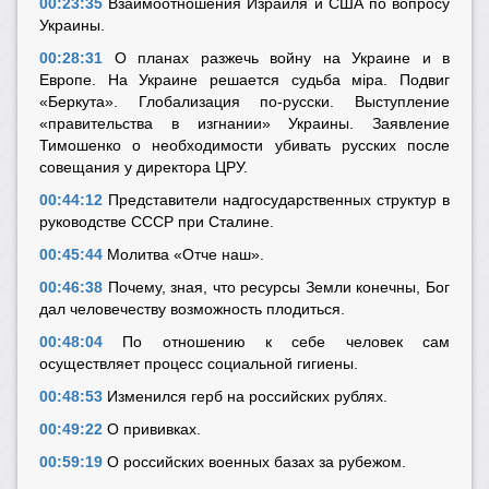
00:23:35
Взаимоотношения Израиля и США по вопросу
Украины.
00:28:31
О планах разжечь войну на Украине и в
Европе. На Украине решается судьба мiра. Подвиг
«Беркута». Глобализация по-русски. Выступление
«правительства в изгнании» Украины. Заявление
Тимошенко о необходимости убивать русских после
совещания у директора ЦРУ.
00:44:12
Представители надгосударственных структур в
руководстве СССР при Сталине.
00:45:44
Молитва «Отче наш».
00:46:38
Почему, зная, что ресурсы Земли конечны, Бог
дал человечеству возможность плодиться.
00:48:04
По отношению к себе человек сам
осуществляет процесс социальной гигиены.
00:48:53
Изменился герб на российских рублях.
00:49:22
О прививках.
00:59:19
О российских военных базах за рубежом.