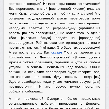
постоянно говорил? Никакого признания легитимности!
Все переговоры с этой [назначенной Киевом] властью
могут быть только об одном – об их капитуляции! А с
органами государственной власти переговоры могут
быть только об одном – о том, что было принято
народным советом по референдуму (организация
работы [по его проведению]), не более того. А здесь:
«Вот, [киевская банда] пойдёт на [проведение]
референдума». Ребята, если они организуют, то они и
посчитают так, как [им] надо. Это будет их референдум!
А вы после этого… Как
сказал
Филатов, заместитель
Коломойского в Днепропетровске? «[Нужно давать
мразям любые обещания, гарантии и идти на любые
уступки. …А вешать… Вешать их надо потом]». Они и
сейчас, на всех этих переговорах будут говорить всё,
что захотите, они потом будут вешать – когда [вы]
будете разобщены, когда у вас кончится ресурс [для]
противостояния! И этот ресурс нужно постоянно
собирать, собирать…
А что произошло? Смотрите: более правильные
организационные действия произошли в Донецке,
силовой ресурс есть в Луганске, но между собой это