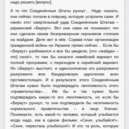
надо решить [вопрос].
А то что Соединённые Штаты рухнут… Надо сказать,
они сейчас попали в ловушку, которую устроили сами. И
нанёс этот смертельный удар Соединённым Штатам –
украинский «Беркут». Вот они сами не понимают, что
они сделали своим безпримерным героизмом стояния
на майдане. Дело вот в чём. Сорвав план организации
гражданской войны на Украине прямо сейчас… Если бы
«Беркут» разбежался и все бы увидели, [что «майдан –
это] сила!», то там бы начался ливийский вариант по
полной программе, с переходом в сирийский вариант.
Но «Беркут» выстоял, и идеологически это разгромило
разгромило всю бандеровскую идеологию всех
противостоящих. И в результате этого Соединённым
Штатам нужно было подтверждать легитимность этого
«правительства»… Им бы и так нужно было
подтверждать какую-то его легитимность, но если бы
«Беркут» рухнул, то они подтвердили бы легитимность
нормального правительства – в лице Кличко.
Понимаете, есть какой-то человек, который улыбается
когда надо, как в одном фильме: «Сеня, улыбайся!»,
«Сеня, перестань улыбаться!» И это та роль, которую