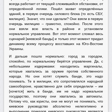
всегда работает от текущей сложившейся обстановки, от
определённой логики. Пошёл захват определённых
зданий, в первую очередь силового блока (то есть СБУ,
милиция). Значит, что они сделали? Они взяли в первую
очередь милицию – грамотно, спокойно. После этого
они взяли всю власть в районе и установили
нормальное управление. Вот этот момент сломал весь
сценарий [киевской банды] и только этот момент придал
динамику всему процессу восставших на Юго-Востоке
Украины.
И дальше пошло нормально: город за городом,
спокойно, по нормальному берётся управление. Да, с
небольшими издержками: находились маргиналы,
которые хватались за оружие против собственного
народа. Но они хотят служить банде, это надо
понимать. Те в милиции, кто сопротивлялся народной
самообороне, нравственно для себя определили – им
[хочется] жить в банде, им не надо нормальное
государство, поэтому они хватались за автоматы.
Потому что, как юристы, они не могут не понимать, что
киевское руководство абсолютно нелегитимно и
выполнение приказов киевского руководства является