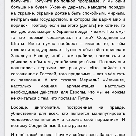
получите? Получите по полной программе. И мы одни
больше не будем Украину держать, наводите порядок
на Украине. Украина должна быть спокойным, мирным,
нейтральным государством, в котором бы царил мир и
порядок. Поэтому если вы этого [делать] не хотите, то
вся дестабилизация с Украины придёт к вам». Поэтому-
то кто первый среагировал на это? Соединённые
Штаты. Им-то нужно наоборот – именно то, о чём
говорит и предупреждает Путин: чтобы война пришла в
Западную Европу, чтобы там грабили, насиловали и
убивали, чтобы там дестабилизация была. Поэтому они
попытались первыми же рыкнуть: «Кто пойдёт на
соглашение с Россией, того придавим», – вот в чём суть
их заявления. А что сказала Меркель? «Извините,
настолько мощная аргументация, настолько
необходимые действия для Европы, что мы не можем
не считаться с тем, что поставил Путин».
Вообще, дипломатия, построенная на правде,
убийственна для всех, кто пытается манипулировать
человеческим мнением и строить свой паразитизм. И
поэтому Соединённые Штаты рушатся.
И ещё такой аспект. Почему сейчас весь Запад, даже