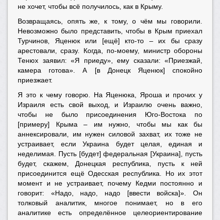
не хочет, чтобы всё получилось, как в Крыму.
Возвращаясь, опять же, к тому, о чём мы говорили.
Невозможно было представить, чтобы в Крым приехал
Турчинов, Яценюк или [ещё] кто-то – их бы сразу
арестовали, сразу. Когда, по-моему, министр обороны
Тенюх заявил: «Я приеду», ему сказали: «Приезжай,
камера готова». А [в Донецк Яценюк] спокойно
приезжает.
Я это к чему говорю. На Яценюка, Яроша и прочих у
Израиля есть свой выход, и Израилю очень важно,
чтобы не было присоединения Юго-Востока по
[примеру] Крыма – им нужно, чтобы мы как бы
аннексировали, им нужен силовой захват, их тоже не
устраивает, если Украина будет целая, единая и
неделимая. Пусть [будет] федеральная [Украина], пусть
будет, скажем, Донецкая республика, пусть к ней
присоединится ещё Одесская республика. Но их этот
момент и не устраивает, почему Кедми постоянно и
говорит: «Надо, надо, надо [ввести войска]». Он
толковый аналитик, многое понимает, но в его
аналитике есть определённое целеориентирование