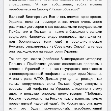
спрашивает: “А как, собственно, война может
перебраться на Европу? Каким образом?”
Валерий Викторович
: Все очень элементарно просто:
Украина, если вы посмотрите, заключает очень много
различных договоров с так называемыми государствами
Прибалтики и Польши, а также с бывшими странами
соцлагеря. Например, видео появилось, где ящики из-
под боеприпасов (они ещё в социалистическую
Румынию отправлялись из Советского Союза), а теперь
они расходуются на территории Украины.
Так вот, суть какова (особенно Вышеградская четверка):
Польша и Прибалтика делают совместные программы
вместе с Украиной, и они, как государства, втягиваются
в непосредственный конфликт на территории Украины.
А они страны НАТО. Дальше уже цепная реакция: как
только вооруженные силы Польши будут втянуты в
вооруженный конфликт на Украине, а именно к этому
идет, и польские генералы прямо говорят: "Победить
Россию невозможно, на Россию нужно наносить только
превентивный ядерный удар”. Но Россия выстоит, даже
если это будет молниеносный, всеобъемлющий