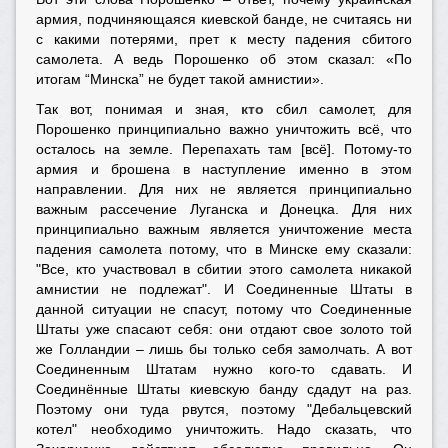
армия, подчиняющаяся киевской банде, не считаясь ни
с какими потерями, прет к месту падения сбитого
самолета. А ведь Порошенко об этом сказал: «По
итогам “Минска” не будет такой амнистии».
Так вот, понимая и зная,
кто
сбил самолет, для
Порошенко принципиально важно уничтожить всё, что
осталось на земле. Перепахать там [всё]. Потому-то
армия и брошена в наступление именно в этом
направлении. Для них не является принципиально
важным рассечение Луганска и Донецка. Для них
принципиально важным является уничтожение места
падения самолета потому, что в Минске ему сказали:
"Все, кто участвовал в сбитии этого самолета никакой
амнистии не подлежат". И Соединенные Штаты в
данной ситуации не спасут, потому что Соединенные
Штаты уже спасают себя: они отдают свое золото той
же Голландии – лишь бы только себя замолчать. А вот
Соединенным Штатам нужно кого-то сдавать. И
Соединённые Штаты киевскую банду сдадут на раз.
Поэтому они туда рвутся, поэтому "Дебальцевский
котел" необходимо уничтожить. Надо сказать, что