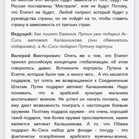
России поставлены “Мистрали”, или не будут. Потому,
что Египет не будет... Любой патриот, который будет у
руководства страны, он не пойдёт на то, чтобы ставить
страну в зависимость от третьих стран.
Ведущий:
Как пишет Евгения, Путин уже подарил Ас-
Сиси автомат Калашникова (они обменялись
подарками), а Ас-Сиси подарил Путину картуш.
Валерий Викторович
: Опять же о том, что Египет
принял российскую концепцию глобализации, об этом
говорилось давно. Вспомните портреты Путина в
Египте, которые были там, и много чего... А что касается
подарков, тут опять же возвращаемся к Соединенным
Штатам. Путин подарил автомат Калашникова. Надо
понимать, что в арабской культуре мальчика
воспитывают воином. Не успел он начать ползать, как
ему дают возможность поиграть с настоящим боевым
оружием. Поэтому подарок оружие - это очень хороший
такой подарок, тем более оружие прославленное, каким
является автомат Калашникова. А то, что Обама
подарил Ас-Сиси набор для фондю - посуду - это
фактически оскорбление арабского мужчины-воина,