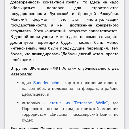
договорённости контактной группы, то здесь не надо
обольщаться, повторю: для строительства
государственности Луганской и Донецкой Республик
Минский формат - это этап институализации
государственности, а не достижение конкретного
результата. Хотя конкретный результат приветствуется.
В данной же ситуации можно даже не сомневаться, что
достигнутое перемирие будет, может быть менее
интенсивным, чем были предыдущие перемирия. Тем
более, что ликвидировать "Дебальцевский котёл" просто
необходимо.
В группе ВКонтакте «ФКТ Алтай» опубликованного два
материала:
один
Sueddeutsche
- карта о положении фронта
на сентябрь и положение на февраль в районе
Дебальцево, и
интервью -
статья из "
Deutsche Welle
"
, где
Порошенко говорит о том, что никакой амнистии
террористам, сбившим пассажирский Боинг, не
будет.
Вот эти слова Порошенко – ответ, почему украинская