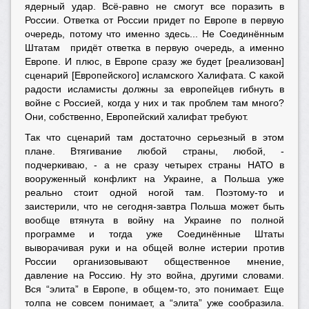
ядерный удар. Всё-равно не смогут все поразить в
России. Ответка от России придет по Европе в первую
очередь, потому что именно здесь... Не Соединённым
Штатам придёт ответка в первую очередь, а именно
Европе. И плюс, в Европе сразу же будет [реализован]
сценарий [Европейского] исламского Халифата. С какой
радости исламисты должны за европейцев гибнуть в
войне с Россией, когда у них и так проблем там много?
Они, собственно, Европейский халифат требуют.
Так что сценарий там достаточно серьезный в этом
плане. Втягивание любой страны, любой, -
подчеркиваю, - а не сразу четырех страны НАТО в
вооруженный конфликт на Украине, а Польша уже
реально стоит одной ногой там. Поэтому-то и
заистерили, что не сегодня-завтра Польша может быть
вообще втянута в войну на Украине по полной
программе и тогда уже Соединённые Штаты
выворачивая руки и на общей волне истерии против
России организовывают общественное мнение,
давление на Россию. Ну это война, другими словами.
Вся “элита” в Европе, в общем-то, это понимает. Еще
толпа не совсем понимает, а “элита” уже сообразила.