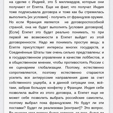
на сделке с Индией, это 5 миллиардов, которые они
получают от Египта. Еще не факт, что получат. Индия
тоже подписывала договора и тоже как бы стремилась
выполнить [их условия] - получить от французов оружие.
Но если Франция является не договороспособной
страной, она не будет выполнять [условия договоров].
[Если] Египет это будет реально понимать, то при
первой же возможности в Египет выйдет из этой
договоренности. Надо же понимать простую вещь: в
Египте присутствует интересы многих государств, и
Соединённые Штаты там очень сильно представлены: и
в государственном управлении в качестве лоббистов, и
в общественном мнении, чтобы противостоять России с
ее сценарием глобализации. Поэтому, естественно
сопротивляются, поэтому естественно стараются
усилить все антирусские направления даже за счет
собственного ущерба, а в данной ситуации они, всё-
таки, забрав большую конфетку у Франции. Индия себе
позволила выйти из этого договора, а Египет еще не
может себе позволить выбрать российские самолеты,
поэтому выбрал пока французские. Но будут ли эти
поставки? Будет ли реализован [контракт]? Это вопрос.
Во многом этот вопрос будет зависеть от того, будут ли