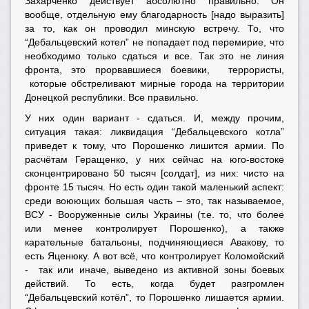
Захарченко действует абсолютно правильно. Он
вообще, отдельную ему благодарность [надо выразить]
за то, как он проводил минскую встречу. То, что
“Дебальцевский котел” не попадает под перемирие, что
необходимо только сдаться и все. Так это не линия
фронта, это прорвавшиеся боевики, террористы,
которые обстреливают мирные города на территории
Донецкой республики. Все правильно.
У них один вариант - сдаться. И, между прочим,
ситуация такая: ликвидация “Дебальцевского котла”
приведет к тому, что Порошенко лишится армии. По
расчётам Геращенко, у них сейчас на юго-востоке
сконцентрировано 50 тысяч [солдат], из них: чисто на
фронте 15 тысяч. Но есть один такой маленький аспект:
среди воюющих большая часть – это, так называемое,
ВСУ - Вооруженные силы Украины (т.е. то, что более
или менее контролирует Порошенко), а также
карательные батальоны, подчиняющиеся Авакову, то
есть Яценюку. А вот всё, что контролирует Коломойский
- так или иначе, выведено из активной зоны боевых
действий. То есть, когда будет разгромлен
“Дебальцевский котёл”, то Порошенко лишается армии.