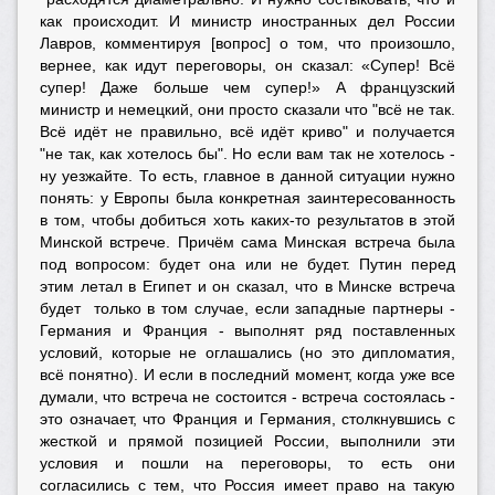
как происходит. И министр иностранных дел России
Лавров, комментируя [вопрос] о том, что произошло,
вернее, как идут переговоры, он сказал: «Супер! Всё
супер! Даже больше чем супер!» А французский
министр и немецкий, они просто сказали что "всё не так.
Всё идёт не правильно, всё идёт криво" и получается
"не так, как хотелось бы". Но если вам так не хотелось -
ну уезжайте. То есть, главное в данной ситуации нужно
понять: у Европы была конкретная заинтересованность
в том, чтобы добиться хоть каких-то результатов в этой
Минской встрече. Причём сама Минская встреча была
под вопросом: будет она или не будет. Путин перед
этим летал в Египет и он сказал, что в Минске встреча
будет только в том случае, если западные партнеры -
Германия и Франция - выполнят ряд поставленных
условий, которые не оглашались (но это дипломатия,
всё понятно). И если в последний момент, когда уже все
думали, что встреча не состоится - встреча состоялась -
это означает, что Франция и Германия, столкнувшись с
жесткой и прямой позицией России, выполнили эти
условия и пошли на переговоры, то есть они
согласились с тем, что Россия имеет право на такую