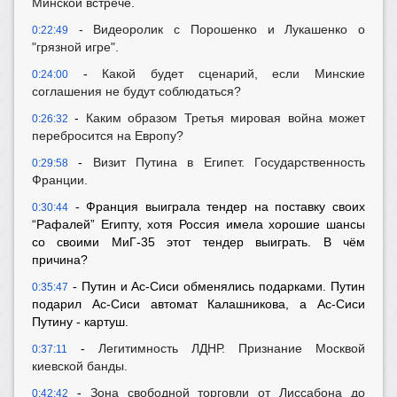
Минской встрече.
- Видеоролик с Порошенко и Лукашенко о
0:22:49
"грязной игре".
-
Какой будет сценарий, если Минские
0:24:00
соглашения не будут соблюдаться?
-
Каким образом Третья мировая война может
0:26:32
перебросится на Европу?
-
Визит Путина в Египет. Государственность
0:29:58
Франции.
- Франция выиграла тендер на поставку своих
0:30:44
“Рафалей” Египту, хотя Россия имела хорошие шансы
со своими МиГ-35 этот тендер выиграть. В чём
причина?
- Путин и Ас-Сиси обменялись подарками. Путин
0:35:47
подарил Ас-Сиси автомат Калашникова, а Ас-Сиси
Путину - картуш.
-
Легитимность ЛДНР. Признание Москвой
0:37:11
киевской банды.
-
Зона свободной торговли от Лиссабона до
0:42:42