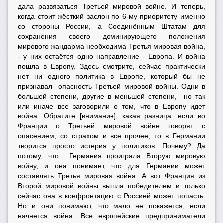
дала развязаться Третьей мировой войне. И теперь,
когда стоит жёсткий заслон по 6-му приоритету именно
со стороны России, а Соединённым Штатам для
сохранения своего доминирующего положения
мирового жандарма необходима Третья мировая война,
- у них остаётся одно направление - Европа. И война
пошла в Европу. Здесь смотрите, сейчас практически
нет ни одного политика в Европе, который бы не
признавал опасность Третьей мировой войны. Одни в
большей степени, другие в меньшей степени, но так
или иначе все заговорили о том, что в Европу идет
война. Обратите [внимание], какая разница: если во
Франции о Третьей мировой войне говорят с
опасением, со страхом и все прочее, то в Германии
творится просто истерия у политиков. Почему? Да
потому, что Германия проиграла Вторую мировую
войну, и она понимает, что для Германии может
составлять Третья мировая война. А вот Франция из
Второй мировой войны вышла победителем и только
сейчас она в конфронтацию с Россией может попасть.
Но и они понимают, что мало не покажется, если
начнется война. Все европейские предприниматели