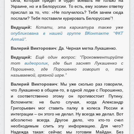
сила, которая придет и будет воевать не только на
Украине, но и в Белоруссии. То есть, ему хозяин ответку
прислал за то, что: «Не получилось? Тебя зачем сюда
послали? Тебя поставили курировать Белоруссию”!
Ведущий:
Кстати, эта карикатура также уже
опубликована в нашей группе ВКонтакте “ФКТ
Алтай"
.
Валерий Викторович
: Да. Черная метка Лукашенко.
Ведущий:
Ещё один вопрос: “Прокомментируйте
тот
видеоролик
, где был заснят Лукашенко с
Порошенко, где Порошенко говорит о, так
называемой, грязной игре.”
Валерий Викторович
: Мы уже сколько раз говорили,
что Лукашенко в общем-то, в одной лодке с Порошенко,
и соответственно этому он противостоит Путину.
Вспомните: не было случая, когда Александр
Григорьевич мог ставить палку в колеса России и
интеграции – он этого не делал. Ну всегда же делал. Вот
абсолютно всегда. Другое дело, что кто-то счел
необходимым слить эту информацию. Для чего?
Надежда такая: сейчас мы готовим Майдан. Без