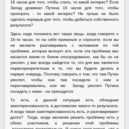
16 часов для того, чтобы слить, то какой интерес? Если
Запад дожимал Путина 16 часов для того, чтобы
проиграть - то какой интерес? Не лучше ли было
сделать перерыв для того, чтобы добиться собственного
результата?
Здесь надо понимать вот такую вещь: когда говорите о
16-ти часах, то на себя прикиньте и спросите: если вы
не желаете разговаривать с человеком по той
проблеме, которая волнует его, если эта проблема вас
касается каким-то боком опосредованно, как бы он не
умолял, у вас всегда найдется то, что для вас является
первоприоритетным и то, что вы будете делать в
первую очередь. Поэтому говорить о том, что там Путин
умолял, чтобы они там посидели с ним и
переговаривались, или же Запад умолял Путина
посидеть с ними - не приходится.
То есть, в данной ситуации есть обоюдная
заинтересованность в достижении какого-то результата.
А когда такая заинтересованность есть, и разговаривают
долго? Тогда, когда желание решить проблему есть у
обоих участников, а решение этой проблемы
расходятся диаметрально. И нужно состыковать, что и