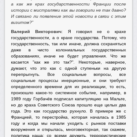
а как же крах государственности Франции после
истории с мистралями как вы говорили не так давно?
И связано ли появление этой новости в связи с этим
визитом?”
Валерий Викторович
: Я говорил не о крахе
государственности, а о крахе государства. Потому, что
государственность, так или иначе, должна сохраняться
даже в чисто колониальных государственных
образованиях, иначе не будет управления. Что же
касается "как же это так?". Некоторые, наверное,
думают, что это как с одной ступеньки на другую
перепрыгнуть. Все социальные вопросы, все
социальные процессы инерционные, и они требуют
определенного времени для их реализации, то есть,
произошло какое-то системное событие, например, в
1989 году Горбачёв подписал капитуляцию на Мальте,
но до краха Советского Союза прошло еще целых два
года. Это как государство рухнуло. В примере же с
Францией, то перестройка, которая началась в 1985
году и когда мы начали уходить с рынков поставки
вооружения и открылась, многовекторная, так скажем,
политика наша: со всеми дружить, террористические