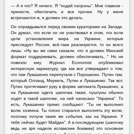
— А я что? Я ничего. Я “подай патроны”. Мне главное -
принести, обеспечить и все прочее. Ну у меня
встречаются ж, я должен это делать.
Он оправдывался перед своими кураторами на Западе.
Он думал, что если он не участвовал в этом, что если
цели установления мира на Украине, которые
преследует Россия, всё-таки реализуются, то он всего
лишь: «Ну вы же сами сказали, что я должен Минский
формат поддерживать, должен обеспечивать..." Но не
повезло ему. Журнал Economist опубликовал
интересную карикатуру, где как все утверждают о том,
что там Лукашенко перепутали с Порошенко. Путин там,
который Олланд, Меркель, Путин и Лукашенко. Так вот,
Путин протягивает руку в форме автомата Лукашенко, а
на Лукашенко одета шапочка такая, пуштуны обычно
ходят в такой шапочке, на ней написано "Украина". То
есть, Лукашенко прямо сообщают: "Ты не выполнил
волю хозяина. Ты плохо старался выполнять эту волю,
поэтому получи такие же события, как на Украине. У
тебя сейчас будет Майдан". А в последующем (шапочку
ведь не зря надели исламские боевики) это основная