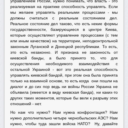
управлением России, нужно понимать, что власть - это
реализуемая на практике способность управлять. Если
мы желаем управлять реальными процессами - мы
должны считаться с реальным состоянием дел.
Реальное состояние дел таково, что есть некие формы
государственности, базирующиеся в центре Киева,
которые осуществляют управление процессами (с тем
или иным качеством) на территории, неподконтрольной
законным Луганской и Донецкой республикам. То есть,
это есть незаконно. И признана не законность от
киевской банды, а было принято то, что для
осуществления необходимого взаимодействия с
остальной Украиной - вот это реальная способность
управлять киевской бандой, при этом она была принята
только на взаимной основе, то есть когда они пошли на
диалог и до сих пор ведь ни войны России Украина не
объявила (имеется в виду киевская банда), ни каких-то
других таких моментов, которые бы вели к разрыву этих
отношений - нет.
Но нам что нужно? Нам нужна конфронтация? Нам
нужно дополнительно четыре чернобыльских АЭС? Нам
нужно, чтобы туда зашли войска НАТО? Ну, давайте