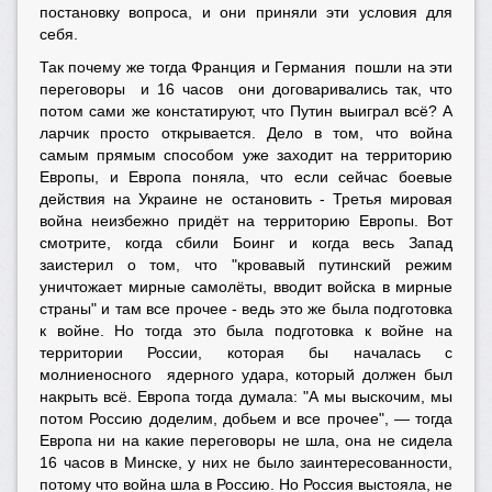
постановку вопроса, и они приняли эти условия для
себя.
Так почему же тогда Франция и Германия пошли на эти
переговоры и 16 часов они договаривались так, что
потом сами же констатируют, что Путин выиграл всё? А
ларчик просто открывается. Дело в том, что война
самым прямым способом уже заходит на территорию
Европы, и Европа поняла, что если сейчас боевые
действия на Украине не остановить - Третья мировая
война неизбежно придёт на территорию Европы. Вот
смотрите, когда сбили Боинг и когда весь Запад
заистерил о том, что "кровавый путинский режим
уничтожает мирные самолёты, вводит войска в мирные
страны" и там все прочее - ведь это же была подготовка
к войне. Но тогда это была подготовка к войне на
территории России, которая бы началась с
молниеносного ядерного удара, который должен был
накрыть всё. Европа тогда думала: "А мы выскочим, мы
потом Россию доделим, добьем и все прочее", — тогда
Европа ни на какие переговоры не шла, она не сидела
16 часов в Минске, у них не было заинтересованности,
потому что война шла в Россию. Но Россия выстояла, не