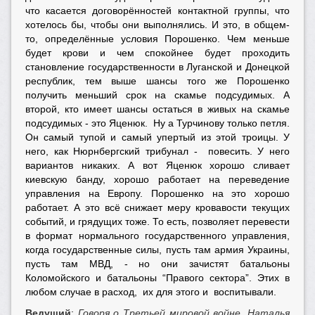
что касается договорённостей контактной группы, что
хотелось бы, чтобы они выполнялись. И это, в общем-
то, определённые условия Порошенко. Чем меньше
будет крови и чем спокойнее будет проходить
становление государственности в Луганской и Донецкой
республик, тем выше шансы того же Порошенко
получить меньший срок на скамье подсудимых. А
второй, кто имеет шансы остаться в живых на скамье
подсудимых - это Яценюк. Ну а Турчинову только петля.
Он самый тупой и самый упертый из этой троицы. У
него, как Нюрнбергский трибунал - повесить. У него
вариантов никаких. А вот Яценюк хорошо сливает
киевскую банду, хорошо работает на переведение
управления на Европу. Порошенко на это хорошо
работает. А это всё снижает меру кровавости текущих
событий, и грядущих тоже. То есть, позволяет перевести
в формат нормального государственного управления,
когда государственные силы, пусть там армия Украины,
пусть там МВД, - но они зачистят батальоны
Коломойского и батальоны “Правого сектора”. Этих в
любом случае в расход, их для этого и воспитывали.
Ведущий
:
Говоря о Третьей мировой войне, Наталья