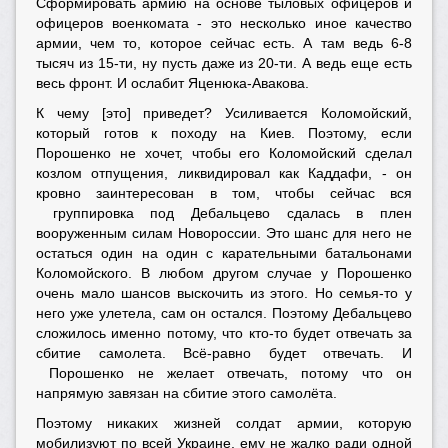
Сформировать армию на основе тыловых офицеров и
офицеров военкомата - это несколько иное качество
армии, чем то, которое сейчас есть. А там ведь 6-8
тысяч из 15-ти, ну пусть даже из 20-ти. А ведь еще есть
весь фронт. И ослабит Яценюка-Авакова.
К чему [это] приведет? Усиливается Коломойский,
который готов к походу на Киев. Поэтому, если
Порошенко не хочет, чтобы его Коломойский сделал
козлом отпущения, ликвидировал как Каддафи, - он
кровно заинтересован в том, чтобы сейчас вся
группировка под Дебальцево сдалась в плен
вооруженным силам Новороссии. Это шанс для него не
остаться один на один с карательными батальонами
Коломойского. В любом другом случае у Порошенко
очень мало шансов выскочить из этого. Но семья-то у
него уже улетела, сам он остался. Поэтому Дебальцево
сложилось именно потому, что кто-то будет отвечать за
сбитие самолета. Всё-равно будет отвечать. И
Порошенко не желает отвечать, потому что он
напрямую завязан на сбитие этого самолёта.
Поэтому никаких жизней солдат армии, которую
мобилизуют по всей Украине, ему не жалко ради одной