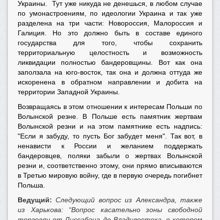
Украины. Тут уже никуда не денешься, в любом случае
по умонастроениям, по идеологии Украина и так уже
разделена на три части: Новороссия, Малороссия и
Галиция. Но это должно быть в составе единого
государства для того, чтобы сохранить
территориальную целостность и возможность
ликвидации полностью бандеровщины. Вот как она
заползала на юго-восток, так она и должна оттуда же
искоренена в обратном направлении и добита на
территории Западной Украины.
Возвращаясь в этом отношении к интересам Польши по
Волынской резне. В Польше есть памятник жертвам
Волынской резни и на этом памятнике есть надпись:
"Если я забуду, то пусть Бог забудет меня". Так вот, в
ненависти к России и желанием поддержать
бандеровцев, поляки забыли о жертвах Волынской
резни и, соответственно этому, они прямо вписываются
в Третью мировую войну, где в первую очередь погибнет
Польша.
Ведущий:
Следующий вопрос из Александра, также
из Харькова: “Вопрос касательно зоны свободной
торговли от Лиссабона до Владивостока, о котором