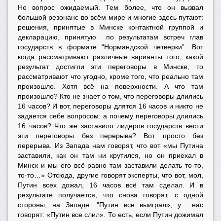
Но вопрос ожидаемый. Тем более, что он вызвал
большой резонанс во всём мире и многие здесь путают:
решения, принятые в Минске контактной группой и
декларацию, принятую по результатам встреч глав
государств в формате “Нормандской четверки”. Вот
когда рассматривают различные варианты того, какой
результат достигли эти переговоры в Минске, то
рассматривают что угодно, кроме того, что реально там
произошло. Хотя всё на поверхности. А что там
произошло? Кто не знает о том, что переговоры длились
16 часов? И вот, переговоры длятся 16 часов и никто не
задается себе вопросом: а почему переговоры длились
16 часов? Что же заставило лидеров государств вести
эти переговоры без перерыва? Вот просто без
перерыва. Из Запада нам говорят, что вот «мы Путина
заставили, как он там ни крутился, но он приехал в
Минск и мы его всё-равно там заставили делать то-то,
то-то…» Отсюда, другие говорят эксперты, что вот, мол,
Путин всех дожал, 16 часов всё там сделал. И в
результате получается, что снова говорят, с одной
стороны, на Западе: "Путин все выиграл»; у нас
говорят: «Путин все слил». То есть, если Путин дожимал