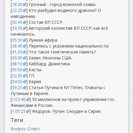
[
18:20
] Грозный - город воинской славы.
[
22:25
] Кто разбудил водяного дракона? О
наводнении.
[
30:45
] Состав ВП СССР.
[
33:35
] Авторский коллектив ВП СССР: как всё
начиналось.
[
35:30
] Лунная афера.
[
38:45
] Перепись с указанием национальности.
[
41:20
] Что такое генетическая память?
[
43:30
] Хазин. Неоконы США.
[
48:10
] Хаббард. Дианетика.
[
50:50
] Касты.
[
52:20
] ГП.
[
54:00
] Берия.
[
59:25
] Статья Путина в NY Times. Плакаты с
Путиным в Европе.
[
1:03:40
] 50 миллионов на проект управления гос.
Финансами в России.
[
1:05:25
] Фёдоров. Путин: Сноуден и Сирия.
Теги
Вопрос-Ответ