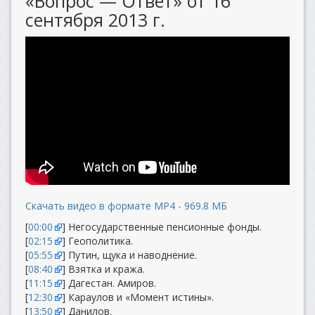
«Вопрос — Ответ» от 16
сентября 2013 г.
Скачать видео в формате MP4 - 969.8 МБ
[
00:00
] Негосударственные пенсионные фонды.
[
02:15
] Геополитика.
[
05:55
] Путин, щука и наводнение.
[
08:40
] Взятка и кража.
[
11:15
] Дагестан. Амиров.
[
12:30
] Караулов и «Момент истины».
[
13:50
] Данилов.