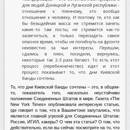
для людей Донецкой и Луганской республики -
отношение к пленному, это вообще
отношение к человеку. И поэтому те, кто как
бы безыдейная масса: не стремится занять
какие-то там посты, не стремится как-то
засветиться, а только пересидеть самое
опасное время, чтобы не погибнуть на фронте
неизвестно за чьи интересы. Перешли,
сдались в плен, посидели, вернулись,
некоторые так 2-3 раза бегают. То есть этот
процесс (перебежничество) идет и этот
процесс показывает то, что дни Киевской
банды сочтены.
То, что дни Киевской банды сочтены – это, в общем-
то, показатель того, насколько неустойчиво
положение Соединенных Штатов в мире. Газета «The
New York Times» опубликовала интересную статью,
где говорит о том, что в Вашингтоне запутались, что
является главной угрозой для Соединенных Штатов:
Россия, ИГИЛ, хакеры? О чем эта статья? О том, что
действительно, если вы сейчас посмотрите на то, что