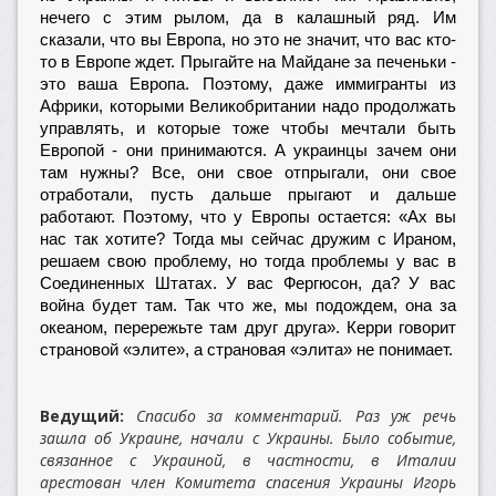
нечего с этим рылом, да в калашный ряд. Им
сказали, что вы Европа, но это не значит, что вас кто-
то в Европе ждет. Прыгайте на Майдане за печеньки -
это ваша Европа. Поэтому, даже иммигранты из
Африки, которыми Великобритании надо продолжать
управлять, и которые тоже чтобы мечтали быть
Европой - они принимаются. А украинцы зачем они
там нужны? Все, они свое отпрыгали, они свое
отработали, пусть дальше прыгают и дальше
работают. Поэтому, что у Европы остается: «Ах вы
нас так хотите? Тогда мы сейчас дружим с Ираном,
решаем свою проблему, но тогда проблемы у вас в
Соединенных Штатах. У вас Фергюсон, да? У вас
война будет там. Так что же, мы подождем, она за
океаном, перережьте там друг друга». Керри говорит
страновой «элите», а страновая «элита» не понимает.
Ведущий:
Спасибо за комментарий. Раз уж речь
зашла об Украине, начали с Украины. Было событие,
связанное с Украиной, в частности, в Италии
арестован член Комитета спасения Украины Игорь