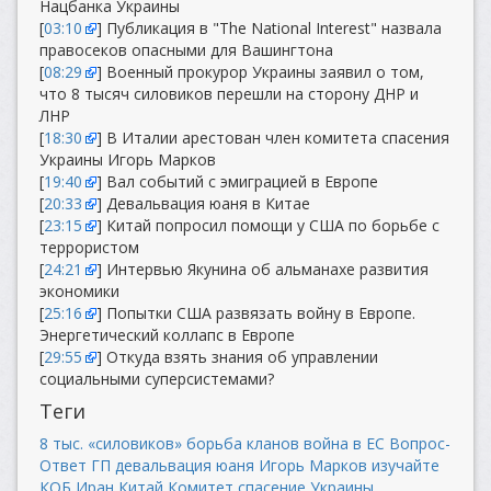
Нацбанка Украины
[
03:10
] Публикация в "The National Interest" назвала
правосеков опасными для Вашингтона
[
08:29
] Военный прокурор Украины заявил о том,
что 8 тысяч силовиков перешли на сторону ДНР и
ЛНР
[
18:30
] В Италии арестован член комитета спасения
Украины Игорь Марков
[
19:40
] Вал событий с эмиграцией в Европе
[
20:33
] Девальвация юаня в Китае
[
23:15
] Китай попросил помощи у США по борьбе с
террористом
[
24:21
] Интервью Якунина об альманахе развития
экономики
[
25:16
] Попытки США развязать войну в Европе.
Энергетический коллапс в Европе
[
29:55
] Откуда взять знания об управлении
социальными суперсистемами?
Теги
8 тыс. «силовиков»
борьба кланов
война в ЕС
Вопрос-
Ответ
ГП
девальвация юаня
Игорь Марков
изучайте
КОБ
Иран
Китай
Комитет спасение Украины