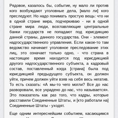
Рядовое, казалось бы, событие, ну мало ли против
кого возбуждают уголовные дела, [мало ли] кого
преследуют. Но надо понимать простую вещь: что ни
в одной стране мира, подчеркиваю - ни в одной
стране мира люди, возглавляющие центральные
банки государств не попадают под юрисдикцию
данной страны, данного государства. Они - элемент
надгосударственного управления. Если какое-то там
ведомство начинает уголовное преследование этих
лиц, это означает только одно, - что страна в
настоящее время находится под юрисдикцией
другого надгосударственного субъекта, а кадровый
состав, поставленный когда [страна] была под
юрисдикцией предыдущего субъекта, он должен
уйти, причем должен уйти взяв на себя весь негатив.
То есть сказать: «А мы-то чего могли? Все до нас
разворовали, все украдено до нас, что называется».
Это показатель как раз того, что кадры, которые
расставили Соединенные Штаты, и [кто работали на]
Соединенные Штаты - уходят.
Еще одним интереснейшим событием, касающимся