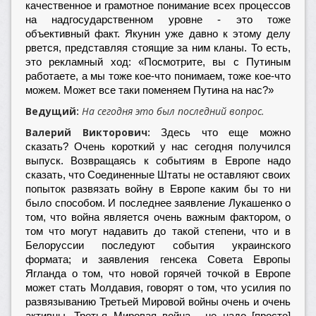
качественное и грамотное понимание всех процессов
на надгосударственном уровне - это тоже
объективный факт. Якунин уже давно к этому делу
рвется, представляя стоящие за ним кланы. То есть,
это рекламный ход: «Посмотрите, вы с Путиным
работаете, а мы тоже кое-что понимаем, тоже кое-что
можем. Может все таки поменяем Путина на нас?»
Ведущий:
На сегодня это был последний вопрос.
Валерий Викторович:
Здесь что еще можно
сказать? Очень короткий у нас сегодня получился
выпуск. Возвращаясь к событиям в Европе надо
сказать, что Соединенные Штаты не оставляют своих
попыток развязать войну в Европе каким бы то ни
было способом. И последнее заявление Лукашенко о
том, что война является очень важным фактором, о
том что могут надавить до такой степени, что и в
Белоруссии последуют события украинского
формата; и заявления генсека Совета Европы
Ягланда о том, что новой горячей точкой в Европе
может стать Молдавия, говорят о том, что усилия по
развязыванию Третьей Мировой войны очень и очень