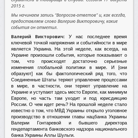
2015 г.
Мы начинаем запись “Вопросов-ответов” и, как всегда,
предоставляем слово Валерию Викторовичу, какие
события он отметил.
Валерий Викторович:
У нас последнее время
ключевой точкой напряжения и событийности в мире
является Украина. На этой неделе, как всегда, на
Украине произошли события, которые показывают о
том, что происходят достаточно серьезные
изменения глобальной политики в мире. И [они
образуют] как бы фактологический ряд того, что
Соединенные Штаты теряют управление процессами
в мире, в частности, они теряют управление на
Украине и уступают здесь место Европе, как минимум
Европе, но часть там уходит и под юрисдикцию
России. О чем идет речь? На прошлой неделе стало
известно о том, что МВД Украины открыло уголовное
производство в отношении главы нацбанка Украины
Валерии Гонтаревой и бывшего директора
гендепартамента банковского надзора национального
банка Украины Аллы Шульги.