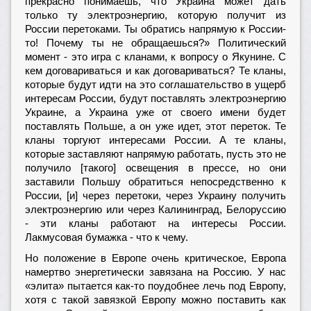
прекрасно понимаешь, что Украина может дать
только ту электроэнергию, которую получит из
России перетоками. Ты обратись напрямую к России-
то! Почему ты не обращаешься?» Политический
момент - это игра с кланами, к вопросу о Якунине. С
кем договариваться и как договариваться? Те кланы,
которые будут идти на это соглашательство в ущерб
интересам России, будут поставлять электроэнергию
Украине, а Украина уже от своего имени будет
поставлять Польше, а он уже идет, этот переток. Те
кланы торгуют интересами России. А те кланы,
которые заставляют напрямую работать, пусть это не
получило [такого] освещения в прессе, но они
заставили Польшу обратиться непосредственно к
России, [и] через перетоки, через Украину получить
электроэнергию или через Калининград, Белоруссию
- эти кланы работают на интересы России.
Лакмусовая бумажка - что к чему.
Но положение в Европе очень критическое, Европа
намертво энергетически завязана на Россию. У нас
«элита» пытается как-то поудобнее лечь под Европу,
хотя с такой завязкой Европу можно поставить как