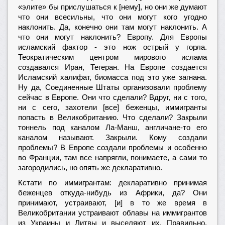
«элите» бы прислушаться к [нему], но они же думают
что они всесильны, что они могут кого угодно
наклонить. Да, конечно они там могут наклонить. А
что они могут наклонить? Европу. Для Европы
исламский фактор - это нож острый у горла.
Теократическим центром мирового ислама
создавался Иран, Тегеран. На Европе создается
Исламский халифат, биомасса под это уже загнана.
Ну да, Соединенные Штаты организовали проблему
сейчас в Европе. Они что сделали? Вдруг, ни с того,
ни с сего, захотели [все] беженцы, иммигранты
попасть в Великобританию. Что сделали? Закрыли
тоннель под каналом Ла-Манш, англичане-то его
каналом называют. Закрыли. Кому создали
проблемы? В Европе создали проблемы и особенно
во Франции, там все напрягли, понимаете, а сами то
загородились, но опять же декларативно.
Кстати по иммигрантам: декларативно принимая
беженцев откуда-нибудь из Африки, да? Они
принимают, устраивают, [и] в то же время в
Великобритании устраивают облавы на иммигрантов
из Украины и Литвы и выселяют их. Правильно,