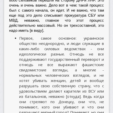
8000 силовиков перешли на сторону ДНРи ЛНР. Это
очень и очень важно. Дело вот в чем: такой процесс
был с самого начала, он идет. И не важно, что там
еще под это дело списывает прокуратура СБУ или
МВД, неважно, главное что этот процесс
действительно массовый. Но он трехсоставной, это
надо иметь [в виду].
Первое, самое основное: украинское
общество неоднородно, и люди служащие в
каких-либо силовых ведомствах - они
идеологически разные. Отнюдь не все
поддерживают государственный переворот и
отнюдь не все выражают фашистские
свидомистские взгляды, а многие -
нормальных человеческих взглядов, и не
хотят убивать женщин, детей и вообще
разрушать свою собственную страну, что с
удовольствием делают каратели из ВСУ или
из батальонов, неважно [откуда]. Ведь когда
они стреляют по Донецку, они что, не
понимают, кого они убивают и что они
разрушают мирный город? Понимают, но они