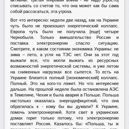
активны. Третья Мировая война - не надо [просто]
списывать со счетов то, что она может как бы сама
собой рассосаться, эта угроза.
Вот что интересно: недели две назад, как на Украине
чуть было не произошел энергетический коллапс.
Европа чуть было не получила [еще] четыре
Чернобыля. Только вмешательство России и
поставка электроэнергии спасло ситуацию.
Смотрите, в каком состоянии экономика Украины: не
зима – лето, а угля на ТЭС нет. Они за этот год
выжали все, что могли выжать из ресурсных
возможностей энергетической системы, и уже летом
на сниженных нагрузках все сыпется. То есть на
Украине близится полный [экономический] коллапс.
Полный. Это на кого-то ляжет. Но что интереснее
дальше. На прошлой неделе была остановлена АЭС
в Темелине, Чехия и была авария в Польше. Польша
настолько оказалась энергодефицитной, что она
обратилась к - кому бы вы думали? К Украине,
помочь электроэнергией. Хотя свет в украинских
домах горит только потому, что электроэнергию
поставляет Россия. Казалось бы: «Польша, ты ж