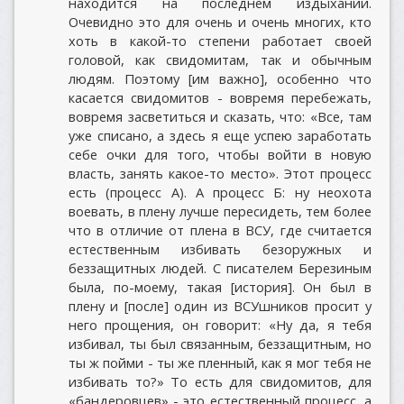
находится на последнем издыхании.
Очевидно это для очень и очень многих, кто
хоть в какой-то степени работает своей
головой, как свидомитам, так и обычным
людям. Поэтому [им важно], особенно что
касается свидомитов - вовремя перебежать,
вовремя засветиться и сказать, что: «Все, там
уже списано, а здесь я еще успею заработать
себе очки для того, чтобы войти в новую
власть, занять какое-то место». Этот процесс
есть (процесс А). А процесс Б: ну неохота
воевать, в плену лучше пересидеть, тем более
что в отличие от плена в ВСУ, где считается
естественным избивать безоружных и
беззащитных людей. С писателем Березиным
была, по-моему, такая [история]. Он был в
плену и [после] один из ВСУшников просит у
него прощения, он говорит: «Ну да, я тебя
избивал, ты был связанным, беззащитным, но
ты ж пойми - ты же пленный, как я мог тебя не
избивать то?» То есть для свидомитов, для
«бандеровцев» - это естественный процесс, а