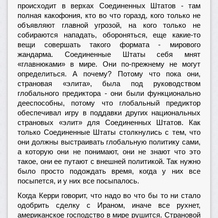
происходит в верхах Соединенных Штатов - там
полная какофония, кто во что горазд, кого только не
объявляют главной угрозой, на кого только не
собираются нападать, обороняться, еще какие-то
вещи совершать такого формата - мирового
жандарма. Соединенные Штаты себя мнят
«главнюками» в мире. Они по-прежнему не могут
определиться. А почему? Потому что пока они,
страновая «элита», была под руководством
глобального предиктора - они были функционально
дееспособны, потому что глобальный предиктор
обеспечивал игру в поддавки других национальных
страновых «элит» для Соединенных Штатов. Как
только Соединенные Штаты столкнулись с тем, что
они должны выстраивать глобальную политику сами,
а которую они не понимают, они не знают что это
такое, они ее путают с внешней политикой. Так нужно
было просто подождать время, когда у них все
посыпется, и у них все посыпалось.
Когда Керри говорит, что надо во что бы то ни стало
одобрить сделку с Ираном, иначе все рухнет,
американское господство в мире рушится. Страновой