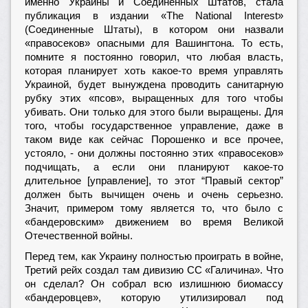
именно Украины и Соединенных Штатов, стала
публикация в издании «The National Interest»
(Соединенные Штаты), в котором они назвали
«правосеков» опасными для Вашингтона. То есть,
помните я постоянно говорил, что любая власть,
которая планирует хоть какое-то время управлять
Украиной, будет вынуждена проводить санитарную
рубку этих «псов», выращенных для того чтобы
убивать. Они только для этого были выращены. Для
того, чтобы государственное управление, даже в
таком виде как сейчас Порошенко и все прочее,
устояло, - они должны постоянно этих «правосеков»
подчищать, а если они планируют какое-то
длительное [управление], то этот “Правый сектор”
должен быть вычищен очень и очень серьезно.
Значит, примером тому является то, что было с
«бандеровским» движением во время Великой
Отечественной войны.
Перед тем, как Украину полностью проиграть в войне,
Третий рейх создал там дивизию СС «Галичина». Что
он сделал? Он собрал всю излишнюю биомассу
«бандеровцев», которую утилизировал под