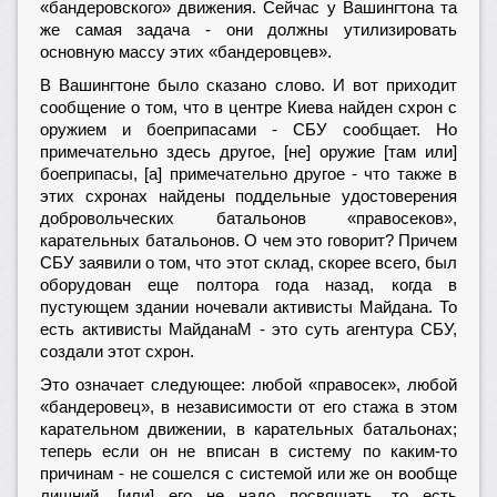
«бандеровского» движения. Сейчас у Вашингтона та
же самая задача - они должны утилизировать
основную массу этих «бандеровцев».
В Вашингтоне было сказано слово. И вот приходит
сообщение о том, что в центре Киева найден схрон с
оружием и боеприпасами - СБУ сообщает. Но
примечательно здесь другое, [не] оружие [там или]
боеприпасы, [а] примечательно другое - что также в
этих схронах найдены поддельные удостоверения
добровольческих батальонов «правосеков»,
карательных батальонов. О чем это говорит? Причем
СБУ заявили о том, что этот склад, скорее всего, был
оборудован еще полтора года назад, когда в
пустующем здании ночевали активисты Майдана. То
есть активисты МайданаМ - это суть агентура СБУ,
создали этот схрон.
Это означает следующее: любой «правосек», любой
«бандеровец», в независимости от его стажа в этом
карательном движении, в карательных батальонах;
теперь если он не вписан в систему по каким-то
причинам - не сошелся с системой или же он вообще
лишний, [или] его не надо посвящать, то есть