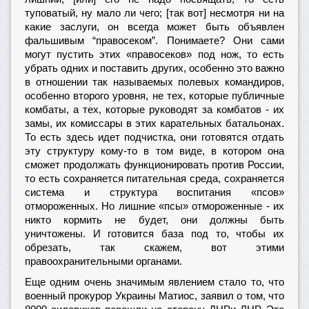
туповатый, ну мало ли чего; [так вот] несмотря ни на
какие заслуги, он всегда может быть объявлен
фальшивым “правосеком”. Понимаете? Они сами
могут пустить этих «правосеков» под нож, то есть
убрать одних и поставить других, особенно это важно
в отношении так называемых полевых командиров,
особенно второго уровня, не тех, которые публичные
комбаты, а тех, которые руководят за комбатов - их
замы, их комиссары в этих карательных батальонах.
То есть здесь идет подчистка, они готовятся отдать
эту структуру кому-то в том виде, в котором она
сможет продолжать функционировать против России,
то есть сохраняется питательная среда, сохраняется
система и структура воспитания «псов»
отмороженных. Но лишние «псы» отмороженные - их
никто кормить не будет, они должны быть
уничтожены. И готовится база под то, чтобы их
обрезать, так скажем, вот этими
правоохранительными органами.
Еще одним очень значимым явлением стало то, что
военный прокурор Украины Матиос, заявил о том, что