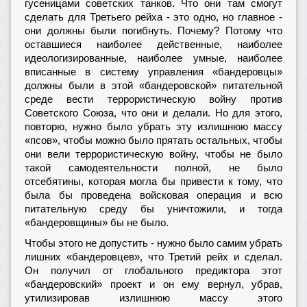
гусеницами советских танков. Что они там смогут
сделать для Третьего рейха - это одно, но главное -
они должны были погибнуть. Почему? Потому что
оставшиеся наиболее действенные, наиболее
идеологизированные, наиболее умные, наиболее
вписанные в систему управления «бандеровцы»
должны были в этой «бандеровской» питательной
среде вести террористическую войну против
Советского Союза, что они и делали. Но для этого,
повторю, нужно было убрать эту излишнюю массу
«псов», чтобы можно было прятать остальных, чтобы
они вели террористическую войну, чтобы не было
такой самодеятельности полной, не было
отсебятины, которая могла бы привести к тому, что
была бы проведена войсковая операция и всю
питательную среду бы уничтожили, и тогда
«бандеровщины» бы не было.
Чтобы этого не допустить - нужно было самим убрать
лишних «бандеровцев», что Третий рейх и сделал.
Он получил от глобального предиктора этот
«бандеровский» проект и он ему вернул, убрав,
утилизировав излишнюю массу этого