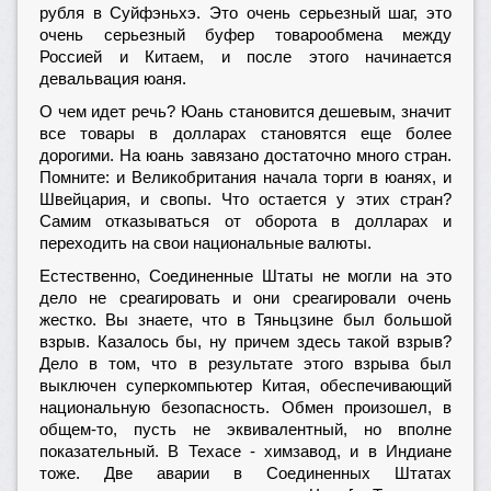
рубля в Суйфэньхэ. Это очень серьезный шаг, это
очень серьезный буфер товарообмена между
Россией и Китаем, и после этого начинается
девальвация юаня.
О чем идет речь? Юань становится дешевым, значит
все товары в долларах становятся еще более
дорогими. На юань завязано достаточно много стран.
Помните: и Великобритания начала торги в юанях, и
Швейцария, и свопы. Что остается у этих стран?
Самим отказываться от оборота в долларах и
переходить на свои национальные валюты.
Естественно, Соединенные Штаты не могли на это
дело не среагировать и они среагировали очень
жестко. Вы знаете, что в Тяньцзине был большой
взрыв. Казалось бы, ну причем здесь такой взрыв?
Дело в том, что в результате этого взрыва был
выключен суперкомпьютер Китая, обеспечивающий
национальную безопасность. Обмен произошел, в
общем-то, пусть не эквивалентный, но вполне
показательный. В Техасе - химзавод, и в Индиане
тоже. Две аварии в Соединенных Штатах