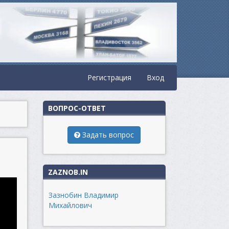
Регистрация
Вход
ВОПРОС-ОТВЕТ
Задать вопрос
ZAZNOB.IN
Зазнобин Владимир
Михайлович