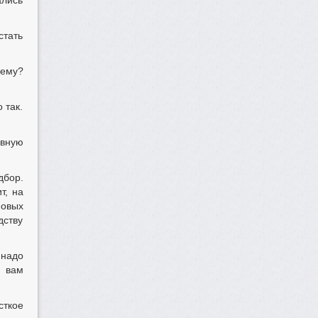
ались
стать
чему?
 так.
ивную
дбор.
т, на
новых
дству
 надо
я вам
сткое