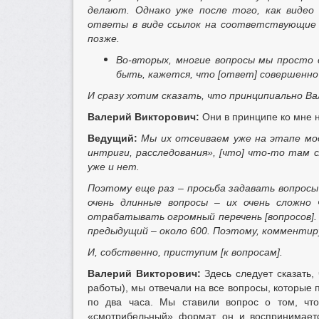
делают. Однако уже после того, как виде
ответы в виде ссылок на соответствующие т
позже.
Во-вторых, многие вопросы мы просто
быть, кажется, что [ответ] совершенно 
И сразу хотим сказать, что принципиально В
Валерий Викторович:
Они в принципе ко мне 
Ведущий:
Мы их отсеиваем уже на этапе мод
интриги, расследования», [что] что-то там
уже и нет.
Поэтому еще раз – просьба задавать вопрос
очень длинные вопросы – их очень сложно
отрабатывать огромный перечень [вопросов]. 
предыдущий – около 600. Поэтому, комментир
И, собственно, приступим [к вопросам].
Валерий Викторович:
Здесь следует сказать,
работы), мы отвечали на все вопросы, которые 
по два часа. Мы ставили вопрос о том, что
«смотрибельный» формат, он и воспринимаетс