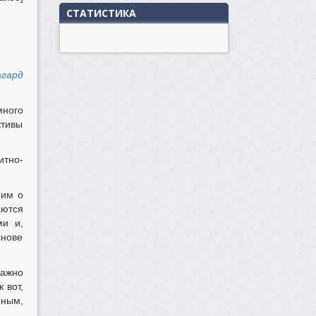
СТАТИСТИКА
агард
много
ктивы
итно-
рим о
аются
ми и,
снове
ажно
 вот,
иным,