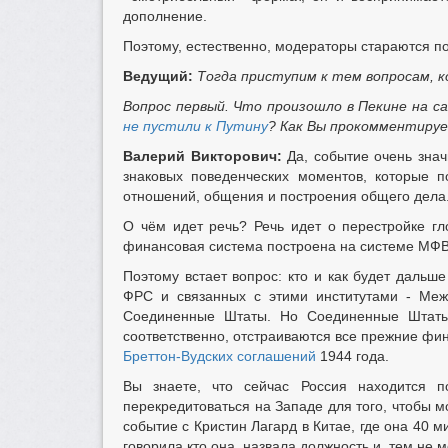
дополнение.
Поэтому, естественно, модераторы стараются по
Ведущий:
Тогда приступим к тем вопросам, 
Вопрос первый. Что произошло в Пекине на 
не пустили к Путину
? Как Вы прокомментиру
Валерий Викторович:
Да, событие очень знач
знаковых поведенческих моментов, которые п
отношений, общения и построения общего дела
О чём идет речь? Речь идет о перестройке гл
финансовая система построена на системе МФВ.
Поэтому встает вопрос: кто и как будет даль
ФРС и связанных с этими институтами - Меж
Соединенные Штаты. Но Соединенные Штаты 
соответственно, отстраиваются все прежние ф
Бреттон-Вудских соглашений
1944 года.
Вы знаете, что сейчас Россия находится 
перекредитоваться на Западе для того, чтобы мо
событие с Кристин Лагард в Китае, где она 40 
говорила кто она, назвала должность и, тем не 