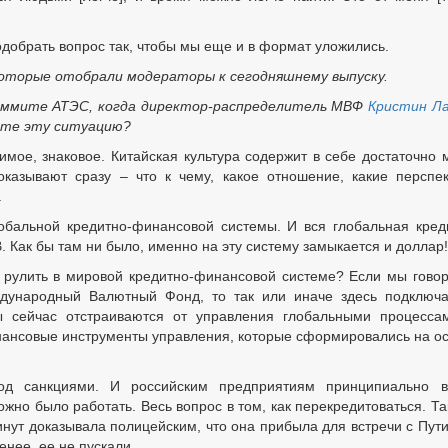
добрать вопрос так, чтобы мы еще и в формат уложились.
которые отобрали модераторы к сегодняшнему выпуску.
саммите АТЭС, когда директор-распределитель МВФ
Кристин Л
ете эту ситуацию?
имое, знаковое. Китайская культура содержит в себе достаточно 
оказывают сразу – что к чему, какое отношение, какие перспе
.
обальной кредитно-финансовой системы. И вся глобальная кред
 Как бы там ни было, именно на эту систему замыкается и доллар!
ше рулить в мировой кредитно-финансовой системе? Если мы гово
дународный Валютный Фонд, то так или иначе здесь подключ
сейчас отстраиваются от управления глобальными процесса
инансовые инструменты управления, которые сформировались на о
под санкциями. И российским предприятиям принципиально в
жно было работать. Весь вопрос в том, как перекредитоваться. Так
минут доказывала полицейским, что она прибыла для встречи с Пут
менее, ее не пускали…