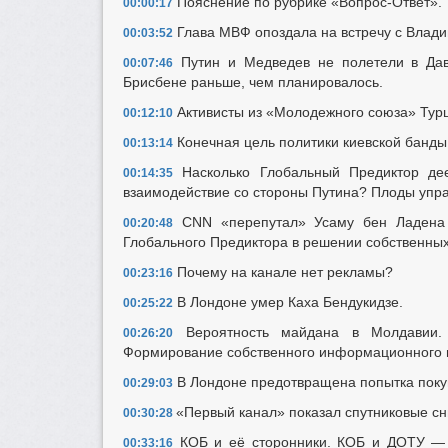
Пояснение по рубрике «Вопрос-Ответ».
00:00:17
Глава МВФ опоздала на встречу с Влади
00:03:52
Путин и Медведев не полетели в Дав
00:07:46
Брисбене раньше, чем планировалось.
Активисты из «Молодежного союза» Турц
00:12:10
Конечная цель политики киевской банды
00:13:14
Насколько Глобальный Предиктор де
00:14:35
взаимодействие со стороны Путина? Плоды упра
CNN «перепутал» Усаму бен Ладена 
00:20:48
Глобального Предиктора в решении собственных 
Почему на канале нет рекламы?
00:23:16
В Лондоне умер Каха Бендукидзе.
00:25:22
Вероятность майдана в Молдавии. 
00:26:20
Формирование собственного информационного п
В Лондоне предотвращена попытка покуш
00:29:03
«Первый канал» показал спутниковые сн
00:30:28
КОБ и её сторонники. КОБ и ДОТУ —
00:33:16