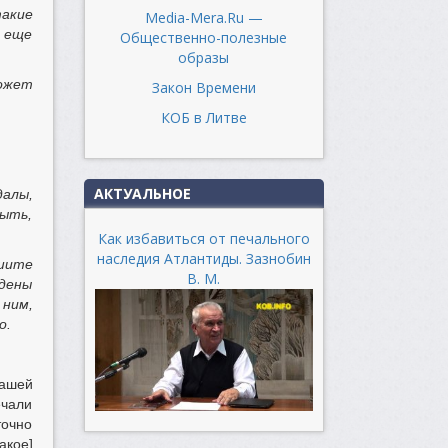
акие
Media-Mera.Ru —
в еще
Общественно-полезные
образы
может
Закон Времени
КОБ в Литве
АКТУАЛЬНОЕ
далы,
быть,
Как избавиться от печального
наследия Атлантиды. Зазнобин
ишите
В. М.
дены
 ним,
о.
нашей
ечали
точно
акое]