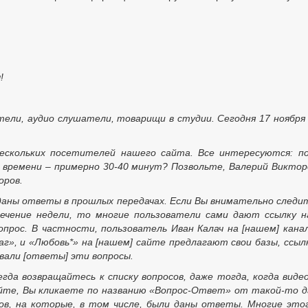
!
ли, аудио слушатели, товарищи в студии. Сегодня 17 ноября
ескольких посетителей нашего сайта. Все интересуются: п
 времени – примерно 30-40 минут? Позвольте, Валерий Виктор
оров.
 даны ответы в прошлых передачах. Если Вы внимательно следи
ечение недели, то многие пользователи сами дают ссылку 
прос. В частности, пользователь Иван Калач на [нашем] кана
аг», и «Любовь*» на [нашем] сайте предлагают свои базы, ссыл
вали [ответы] эти вопросы.
гда возвращайтесь к списку вопросов, даже тогда, когда виде
айте, Вы кликаете по названию «Вопрос-Ответ» от такой-то 
ов, на которые, в том числе, были даны ответы. Многие это