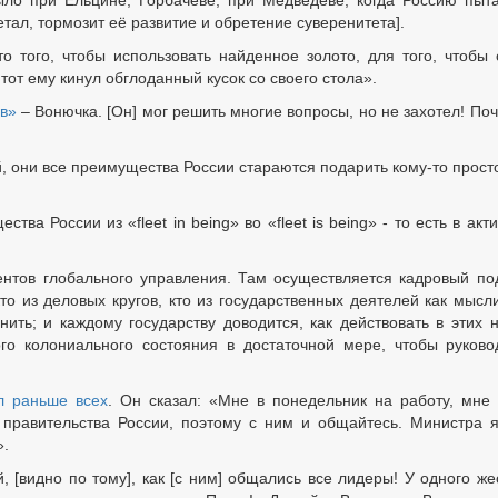
ыло при Ельцине, Горбачеве, при Медведеве, когда Россию пыт
етал, тормозит её развитие и обретение суверенитета].
о того, чтобы использовать найденное золото, для того, чтобы 
 тот ему кинул обглоданный кусок со своего стола».
в»
– Вонючка. [Он] мог решить многие вопросы, но не захотел! По
, они все преимущества России стараются подарить кому-то просто
ва России из «fleet in being» во «fleet is being» - то есть в акт
ментов глобального управления. Там осуществляется кадровый по
кто из деловых кругов, кто из государственных деятелей как мысли
енить; и каждому государству доводится, как действовать в этих 
го колониального состояния в достаточной мере, чтобы руково
л раньше всех
. Он сказал: «Мне в понедельник на работу, мне
 правительства России, поэтому с ним и общайтесь. Министра 
».
, [видно по тому], как [с ним] общались все лидеры! У одного же