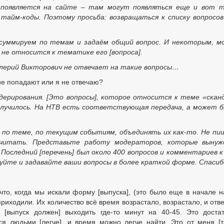
о появляется на сайте – там могут появляться еще и вот т
айм-коды. Поэтому просьба: возвращаться к списку вопросо
 суммируем по темам и задаём общий вопрос. И некоторым, 
не относится к тематике его [вопроса].
алерий Викторович не отвечает на такие вопросы…
не попадают или я не отвечаю?
ерирования. [Это вопросы], которое относится к теме «скан
 случилось. На НТВ есть соответствующая передача, а может 
ы по теме, по текущим событиям, объединять их как-то. Не п
 читать. Представьте работу модераторов, которые вынуж
Последний [перечень] был около 400 вопросов и комментариев к
уйте и задавайте ваши вопросы в более краткой форме. Спасиб
 что, когда мы искали форму [выпуска], (это было еще в начале 
приходили. Их количество всё время возрастало, возрастало, и отв
 [выпуск должен] выходить где-то минут на 40-45. Это доста
я людьми [легче], и время можно легче найти. Это от меня [т