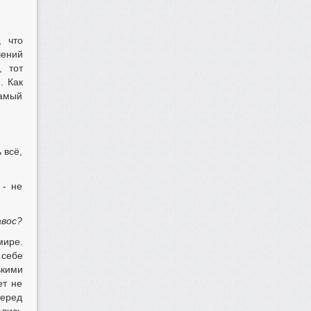
, что
шений
, тот
. Как
самый
 всё,
 - не
авос?
мире.
 себе
ькими
ет не
перед