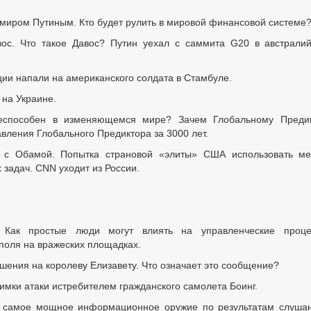
миром Путиным. Кто будет рулить в мировой финансовой системе
ос. Что такое Давос? Путин уехал с саммита G20 в австрали
ии напали на американского солдата в Стамбуле.
 на Украине.
еспособен в изменяющемся мире? Зачем Глобальному Предик
вления Глобального Предиктора за 3000 лет.
с Обамой. Попытка страновой «элиты» США использовать ме
задач. CNN уходит из России.
Как простые люди могут влиять на управленческие проце
оля на вражеских площадках.
ения на королеву Елизавету. Что означает это сообщение?
имки атаки истребителем гражданского самолета Боинг.
 самое мощное информационное оружие по результатам слуша