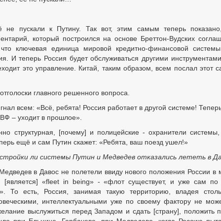
 не пускали к Путину. Так вот, этим самым теперь показано
нтарий, который построился на основе Бреттон-Вудских согла
у что ключевая единица мировой кредитно-финансовой системы
сия. И теперь Россия будет обслуживаться другими инструментами
еходит это управление. Китай, таким образом, всем послал этот 
 отголоски главного решенного вопроса.
игнал всем: «Всё, ребята! Россия работает в другой системе! Теперь
ВФ – уходит в прошлое».
но структурная, [почему] и полицейские - охранители системы,
теперь ещё и сам Путин скажет: «Ребята, ваш поезд ушел!»
ерестройки ли системы Путин и Медведев отказались лететь в Д
 Медведев в Давос не полетели ввиду нового положения России в 
 [является] «fleet in being» - «флот существует, и уже сам по
». То есть, Россия, занимая такую территорию, владея стол
овеческими, интеллектуальными уже по своему фактору не мож
желание выслужиться перед Западом и сдать [страну], положить 