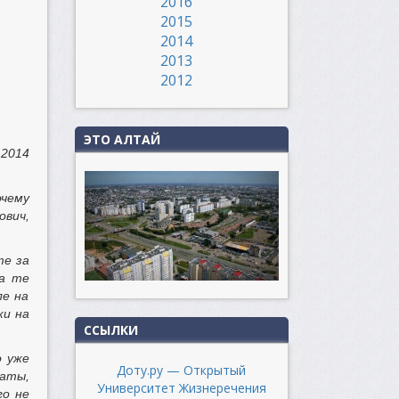
2016
2015
2014
2013
2012
ЭТО АЛТАЙ
 2014
очему
ович,
те за
на те
ле на
ки на
ССЫЛКИ
о уже
Доту.ру — Открытый
даты,
Университет Жизнеречения
го не