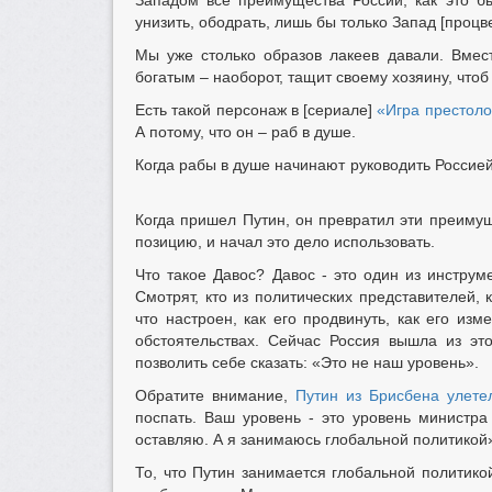
Западом все преимущества России, как это б
унизить, ободрать, лишь бы только Запад [процв
Мы уже столько образов лакеев давали. Вмест
богатым – наоборот, тащит своему хозяину, чтоб
Есть такой персонаж в [сериале]
«Игра престоло
А потому, что он – раб в душе.
Когда рабы в душе начинают руководить Россией
Когда пришел Путин, он превратил эти преимущест
позицию, и начал это дело использовать.
Что такое Давос? Давос - это один из инстру
Смотрят, кто из политических представителей, 
что настроен, как его продвинуть, как его изм
обстоятельствах. Сейчас Россия вышла из это
позволить себе сказать: «Это не наш уровень».
Обратите внимание,
Путин из Брисбена улете
поспать. Ваш уровень - это уровень министра
оставляю. А я занимаюсь глобальной политикой
То, что Путин занимается глобальной политикой