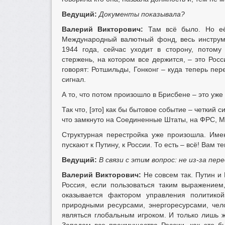
Ведущий:
Документы показывала?
Валерий Викторович:
Там всё было. Но её
Международный валютный фонд, весь инструме
1944 года, сейчас уходит в сторону, потом
стержень, на котором все держится, – это Рос
говорят: Ротшильды, Гонконг – куда теперь пер
сигнал.
А то, что потом произошло в Брисбене – это уже
Так что, [это] как бы бытовое событие – четкий с
что замкнуто на Соединенные Штаты, на ФРС, М
Структурная перестройка уже произошла. Имен
пускают к Путину, к России. То есть – всё! Вам 
Ведущий:
В связи с этим вопрос: не из-за п
Валерий Викторович:
Не совсем так. Путин и
Россия, если пользоваться таким выражением,
оказывается фактором управления политикой
природными ресурсами, энергоресурсами, чел
являться глобальным игроком. И только лишь 