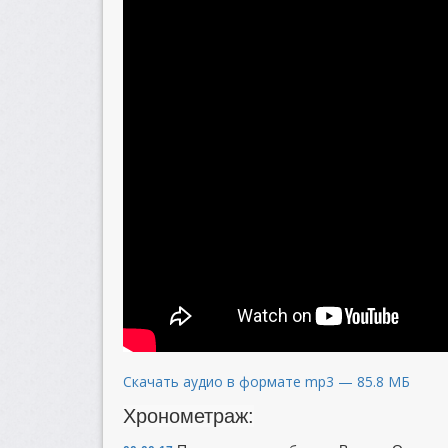
Скачать аудио в формате mp3 — 85.8 МБ
Хронометраж: