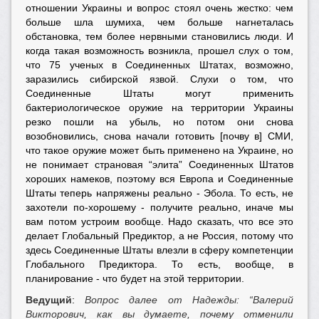
отношении Украины и вопрос стоял очень жестко: чем
больше шла шумиха, чем больше нагнеталась
обстановка, тем более нервными становились люди. И
когда такая возможность возникла, прошел слух о том,
что 75 ученых в Соединенных Штатах, возможно,
заразились сибирской язвой. Слухи о том, что
Соединенные Штаты могут применить
бактериологическое оружие на территории Украины
резко пошли на убыль, но потом они снова
возобновились, снова начали готовить [почву в] СМИ,
что такое оружие может быть применено на Украине, но
не понимает страновая “элита” Соединенных Штатов
хороших намеков, поэтому вся Европа и Соединенные
Штаты теперь напряжены реально - Эбола. То есть, не
захотели по-хорошему - получите реально, иначе мы
вам потом устроим вообще. Надо сказать, что все это
делает Глобальный Предиктор, а не Россия, потому что
здесь Соединенные Штаты влезли в сферу компетенции
Глобального Предиктора. То есть, вообще, в
планирование - что будет на этой территории.
Ведущий
:
Вопрос далее от Надежды: “Валерий
Викторович, как вы думаете, почему отменили