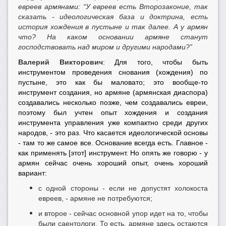
евреев армянами: “У евреев есть Второзаконие, так
сказать - идеологическая база и доктрина, есть
история хождения в пустыне и так далее. А у армян
что? На каком основании армяне станут
господствовать над миром и другими народами?”
Валерий Викторович
: Для того, чтобы быть
инструментом проведения снования (хождения) по
пустыне, это как бы маловато; это вообще-то
инструмент создания, но армяне (армянская диаспора)
создавались несколько позже, чем создавались евреи,
поэтому был учтен опыт хождения и создания
инструмента управления уже компактно среди других
народов, - это раз. Что касается идеологической основы
- там то же самое все. Основание всегда есть. Главное -
как применять [этот] инструмент. Но опять же говорю - у
армян сейчас очень хороший опыт, очень хороший
вариант:
с одной стороны - если не допустят холокоста
евреев, - армяне не потребуются;
и второе - сейчас основной упор идет на то, чтобы
были саентологи. То есть, армяне здесь остаются