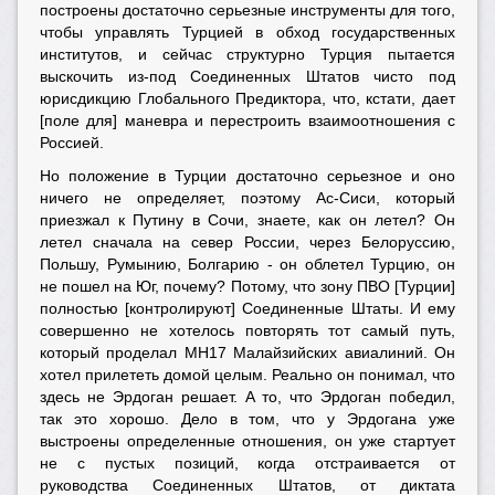
построены достаточно серьезные инструменты для того,
чтобы управлять Турцией в обход государственных
институтов, и сейчас структурно Турция пытается
выскочить из-под Соединенных Штатов чисто под
юрисдикцию Глобального Предиктора, что, кстати, дает
[поле для] маневра и перестроить взаимоотношения с
Россией.
Но положение в Турции достаточно серьезное и оно
ничего не определяет, поэтому Ас-Сиси, который
приезжал к Путину в Сочи, знаете, как он летел? Он
летел сначала на север России, через Белоруссию,
Польшу, Румынию, Болгарию - он облетел Турцию, он
не пошел на Юг, почему? Потому, что зону ПВО [Турции]
полностью [контролируют] Соединенные Штаты. И ему
совершенно не хотелось повторять тот самый путь,
который проделал МН17 Малайзийских авиалиний. Он
хотел прилететь домой целым. Реально он понимал, что
здесь не Эрдоган решает. А то, что Эрдоган победил,
так это хорошо. Дело в том, что у Эрдогана уже
выстроены определенные отношения, он уже стартует
не с пустых позиций, когда отстраивается от
руководства Соединенных Штатов, от диктата