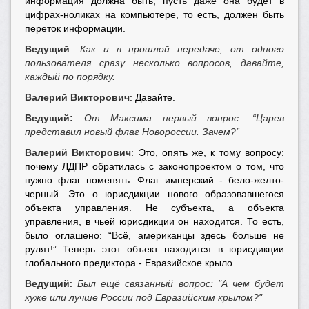
информация должна быть, пусть даже она будет в
цифрах-ноликах на компьютере, то есть, должен быть
переток информации.
Ведущий
:
Как и в прошлой передаче, от одного
пользователя сразу несколько вопросов, давайте,
каждый по порядку.
Валерий Викторович
: Давайте.
Ведущий:
От Максима первый вопрос: “Царев
представил новый флаг Новороссии. Зачем?”
Валерий Викторович
: Это, опять же, к тому вопросу:
почему ЛДПР обратилась с законопроектом о том, что
нужно флаг поменять. Флаг имперский - бело-желто-
черный. Это о юрисдикции нового образовавшегося
объекта управления. Не субъекта, а объекта
управления, в чьей юрисдикции он находится. То есть,
было оглашено: “Всё, американцы здесь больше не
рулят!” Теперь этот объект находится в юрисдикции
глобального предиктора - Евразийское крыло.
Ведущий
:
Был ещё связанный вопрос: "А чем будет
хуже или лучше России под Евразийским крылом?"