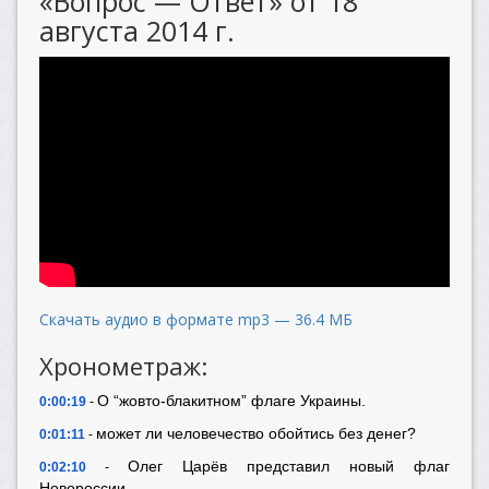
«Вопрос — Ответ» от 18
августа 2014 г.
Скачать аудио в формате mp3 — 36.4 МБ
Хронометраж:
О “жовто-блакитном” флаге Украины.
0:00:19
-
может ли человечество обойтись без денег?
0:01:11
-
Олег Царёв представил новый флаг
0:02:10
-
Новороссии.