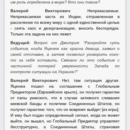
им роль определена в мире? Кто они такие?
Валерий Викторович
: Неприкасаемые.
Неприкасаемая каста из Индии, отправленная в
расселение по всему миру с одной единственной целью
- сеять хаос и дезорганизацию, вносить беспорядок.
Только эта задача на них лежит.
Ведущий
:
Вопрос от Дмитрия: “Раскройте суть
события, когда Яценюк как красна девица, заявил о
своей отставке, а затем позволил уговорить кого-
то за себя оставить. Связано ли это событие с
частичной потерей уверенности Запада по
контролю ситуации на Украине?”
Валерий Викторович
: Нет, там ситуация другая.
Яценюк пошел на соглашение с Глобальным
Предиктором (Евразийское крыло), он получил гарантии
от папы римского, что в случае активного сливания
киевской банды и политики Соединенных Штатов, он
получит гарантию того, что он вовремя выйдет [из игры].
И ему был подан определенный сигнал, когда он может
выйти, он вышел, но Глобальный Предиктор управляет
бесструктурно, а Соединенные Штаты, страновая