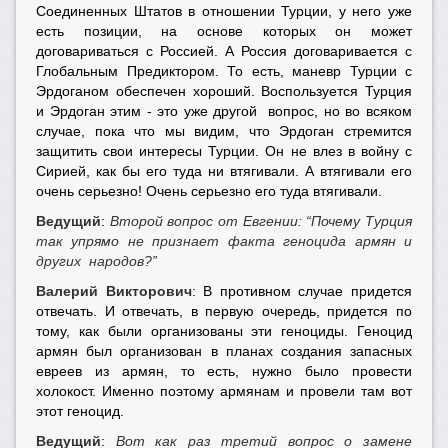
Соединенных Штатов в отношении Турции, у него уже
есть позиции, на основе которых он может
договариваться с Россией. А Россия договаривается с
Глобальным Предиктором. То есть, маневр Турции с
Эрдоганом обеспечен хороший. Воспользуется Турция
и Эрдоган этим - это уже другой вопрос, но во всяком
случае, пока что мы видим, что Эрдоган стремится
защитить свои интересы Турции. Он не влез в войну с
Сирией, как бы его туда ни втягивали. А втягивали его
очень серьезно! Очень серьезно его туда втягивали.
Ведущий
:
Второй вопрос от Евгении: “Почему Турция
так упрямо не признает факта геноцида армян и
других народов?”
Валерий Викторович
: В противном случае придется
отвечать. И отвечать, в первую очередь, придется по
тому, как были организованы эти геноциды. Геноцид
армян был организован в планах создания запасных
евреев из армян, то есть, нужно было провести
холокост. Именно поэтому армянам и провели там вот
этот геноцид.
Ведущий
:
Вот как раз третий вопрос о замене