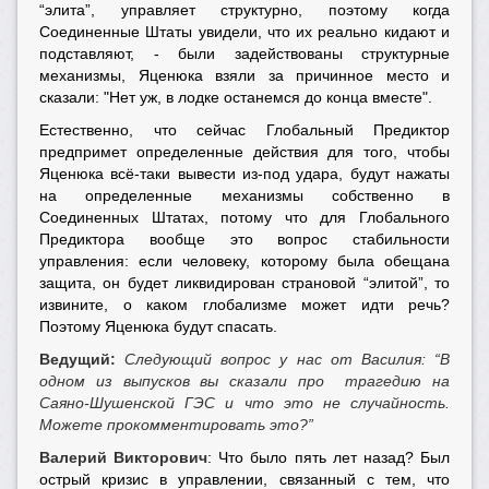
“элита”, управляет структурно, поэтому когда
Соединенные Штаты увидели, что их реально кидают и
подставляют, - были задействованы структурные
механизмы, Яценюка взяли за причинное место и
сказали: "Нет уж, в лодке останемся до конца вместе".
Естественно, что сейчас Глобальный Предиктор
предпримет определенные действия для того, чтобы
Яценюка всё-таки вывести из-под удара, будут нажаты
на определенные механизмы собственно в
Соединенных Штатах, потому что для Глобального
Предиктора вообще это вопрос стабильности
управления: если человеку, которому была обещана
защита, он будет ликвидирован страновой “элитой”, то
извините, о каком глобализме может идти речь?
Поэтому Яценюка будут спасать.
Ведущий:
Следующий вопрос у нас от Василия: “В
одном из выпусков вы сказали про трагедию на
Саяно-Шушенской ГЭС и что это не случайность.
Можете прокомментировать это?”
Валерий Викторович
: Что было пять лет назад? Был
острый кризис в управлении, связанный с тем, что