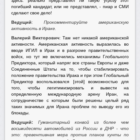
здесь: реально представлял ли такую угрозу этот
погибший кандидат, или не представлял, - пиар и СМИ
сделают свое дело!
Ведущий
:
Прокомментируйте американскую
активность в Ираке.
Валерий Викторович
: Там нет никакой американской
активности. Американская активность выразилась во
вводе ИГИЛ в Ирак и в разгроме правительственных
войск, но тут же включились механизмы Глобального
Предиктора, который напряг все страны Европы и даже
Соединенные Штаты на то, чтобы стабилизировать
положение правительства Ирака и при этом Глобальный
Предиктор воспользовался [этой] возможностью для
того, чтобы легитимизировать и вывести на
определенную международную арену Иран, на
сотрудничестве с которым были решены целый ряд
таких значимых для Ирана проблем по выводу его из
блокады.
Ведущий:
Гуманитарный конвой из более чем
восьмидесяти автомобилей из России в ДНР - что
это: превентивная мера против планов хунты по