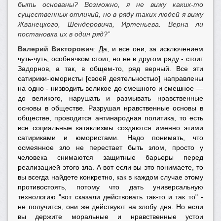
быть основаны? Возможно, я не вижу каких-то
существенных отличий, но в ряду таких людей я вижу
Жванецкого, Шендеровича, Иртеньева. Верна ли
постановка их в один ряд?”
Валерий Викторович
: Да, и все они, за исключением
чуть-чуть, особнячком стоит, но не в другом ряду - стоит
Задорнов, а так, в общем-то, ряд верный. Все эти
сатирики-юмористы [своей деятельностью] направлены
на одно - низводить великое до смешного и смешное —
до великого, нарушать и размывать нравственные
основы в обществе. Разрушая нравственные основы в
обществе, проводится антинародная политика, то есть
все социальные катаклизмы создаются именно этими
сатириками и юмористами. Надо понимать, что
осмеянное зло не перестает быть злом, просто у
человека снимаются защитные барьеры перед
реализацией этого зла. А вот если вы это понимаете, то
вы всегда найдете конкретно, как в каждом случае этому
противостоять, потому что дать универсальную
технологию "вот сказали действовать так-то и так то" -
не получится, они же действуют на злобу дня. Но если
вы держите моральные и нравственные устои