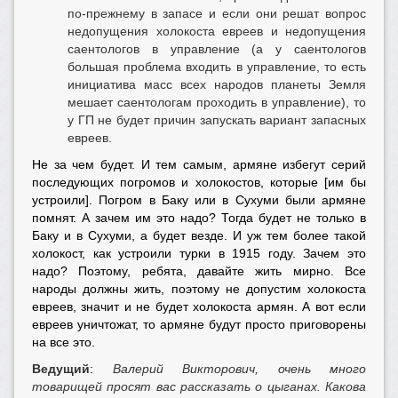
по-прежнему в запасе и если они решат вопрос
недопущения холокоста евреев и недопущения
саентологов в управление (а у саентологов
большая проблема входить в управление, то есть
инициатива масс всех народов планеты Земля
мешает саентологам проходить в управление), то
у ГП не будет причин запускать вариант запасных
евреев.
Не за чем будет. И тем самым, армяне избегут серий
последующих погромов и холокостов, которые [им бы
устроили]. Погром в Баку или в Сухуми были армяне
помнят. А зачем им это надо? Тогда будет не только в
Баку и в Сухуми, а будет везде. И уж тем более такой
холокост, как устроили турки в 1915 году. Зачем это
надо? Поэтому, ребята, давайте жить мирно. Все
народы должны жить, поэтому не допустим холокоста
евреев, значит и не будет холокоста армян. А вот если
евреев уничтожат, то армяне будут просто приговорены
на все это.
Ведущий
:
Валерий Викторович, очень много
товарищей просят вас рассказать о цыганах. Какова