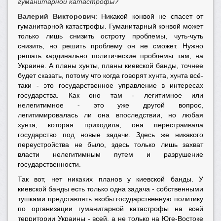
гуманитарной катастрофы?
Валерий Викторович
: Никакой конвой не спасет от
гуманитарной катастрофы. Гуманитарный конвой может
только лишь снизить остроту проблемы, чуть-чуть
снизить, но решить проблему он не сможет. Нужно
решать кардинально политические проблемы там, на
Украине. А планы хунты, планы киевской банды, точнее
будет сказать, потому что когда говорят хунта, хунта всё-
таки - это государственное управление в интересах
государства. Как оно там - легитимное или
нелегитимное - это уже другой вопрос,
легитимировалась ли она впоследствии, но любая
хунта, которая приходила, она перестраивала
государство под новые задачи. Здесь же никакого
переустройства не было, здесь только лишь захват
власти нелегитимным путем и разрушение
государственности.
Так вот, нет никаких планов у киевской банды. У
киевской банды есть только одна задача - собственными
тушками представлять якобы государственную политику
по организации гуманитарной катастрофы на всей
территории Украины - всей, а не только на Юге-Востоке