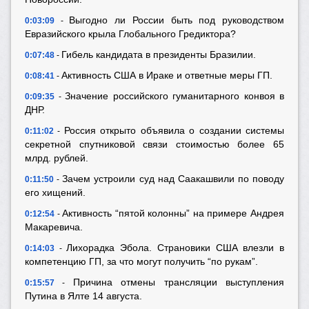
Выгодно ли России быть под руководством
0:03:09
-
Евразийского крыла Глобального Гредиктора?
Гибель кандидата в президенты Бразилии.
0:07:48
-
Активность США в Ираке и ответные меры ГП.
0:08:41
-
Значение российского гуманитарного конвоя в
0:09:35
-
ДНР.
Россия открыто объявила о создании системы
0:11:02
-
секретной спутниковой связи стоимостью более 65
млрд. рублей.
Зачем устроили суд над Саакашвили по поводу
0:11:50
-
его хищений.
Активность “пятой колонны” на примере Андрея
0:12:54
-
Макаревича.
Лихорадка Эбола. Страновики США влезли в
0:14:03
-
компетенцию ГП, за что могут получить “по рукам”.
Причина отмены трансляции выступления
0:15:57
-
Путина в Ялте 14 августа.