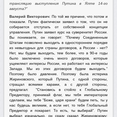
трансляцию выступления Путина в Ялте 14-го
августа?”
Валерий Викторович
: По той же причине, что потом и
показали. Путин фактически заявил о том, что он не
собирается отступать от собственной концепции
управления. Путин заявил курс на суверенитет России.
Вы понимаете, он говорит: "Почему Соединенным
Штатам позволено выходить в одностороннем порядке
из невыгодных для страны договоров, а России - нет?
Нет, мы будем выходить, тем более, что в 90-е годы
было заключено очень много договоров, которые
ущемляют интересы России, но работают на интересы
Запада. Мы из этих договоров будем выходить.”
Поэтому было давление. Поэтому была истерика
Жириновского, который Путина, с одной стороны,
стращал всякими карами, а с другой стороны,
предлагал: "Становись в стойло к Глобальному
Предиктору, принимай флаг, мы тебя императором
сделаем, мы тебе "Боже, царя храни" будем петь, ты у
нас будешь великим, а если нет, то тебя Глобальный
Предиктор и покарает. То есть, ты выбирай". Путин
выбрал изначально, он сразу сказал Жириновскому: