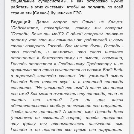
социальные суперсистемы, и как осторожно нужно
работать в этих системах, чтобы не получить по всей
стране эти [Саяно-]Шушенские ГЭС.
Ведущий
:
Далее вопрос от Ольги из Калуги:
“Подскажите, пожалуйста, почему мы говорим:
"Господи, Боже ты мой"? С одной стороны, понятно
потому что это мы слышали от родителей и сами
стали говорить. Господь Бог может быть, Господь -
это господин, и возможно, это слово никакого
отношения к божественному не имеет, возможно,
Господь относится к Глобальному Предиктору и не
правильно это слово сочетается со словом Бог? Ведь
в третьей заповеди сказано: "Не упоминай имени
Господа Бога твоего всуе" и в третьей заповеди
говорится: "Не упоминай его имя" А разве мы знаем
его имя? Как можно выполнять эту заповедь, если не
знаешь его имени? Тут ни при каких
обстоятельствах вообще не сможешь его нарушить.
Тогда зачем написано? А может имя Господа Бога
(немножко не связанный вопрос), тогда, произнося
эту фразу ты автоматически называешь имя
Господа и по незнанию все время его нарушаешь.