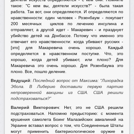
такое: "С кем вы, деятели искусств?" - была такая
работа. Так вот, они определяются. И определяются по
нравственности: один человек - Розенбаум - покупает
200 месячных циклов по лечению инсулина и
отправляет, а другой идет - Макаревич - и празднует
убийство детей на Донбассе. Потому что именно это
отвечает его нравственности: когда убивают русских -
[это] для Макаревича очень хорошо. Каждый
определяется в нравственном поступке. Что, это
хорошо, когда детей убивают, или плохо? Для
Макаревича это очень хорошо. Для Розенбаума это
плохо. Все, пошло деление.
Ведущий
:
Последний вопрос от Максима: “Лихорадка
Эбола. В Либерию доставили первую партию
непроверенной вакцины из США. США решили
подстраховаться?”
Валерий Викторович
: Нет, это не США решили
подстраховаться. Напомню предысторию: с момента
крушения самолета Боинг Малазийских авиалиний на
Украине вставал вопрос о том, что Соединенные Штаты
могут применить бактериологическое оружие в