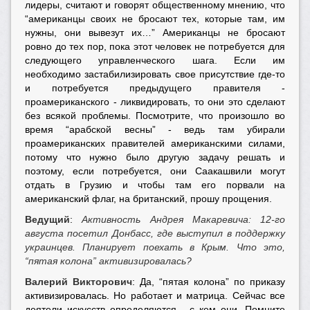
лидеры, считают и говорят общественному мнению, что
“американцы своих не бросают тех, которые там, им
нужны, они вывезут их…” Американцы не бросают
ровно до тех пор, пока этот человек не потребуется для
следующего управленческого шага. Если им
необходимо застабилизировать свое присутствие где-то
и потребуется предыдущего правителя -
проамериканского - ликвидировать, то они это сделают
без всякой проблемы. Посмотрите, что произошло во
время “арабской весны” - ведь там убирали
проамериканских правителей американскими силами,
потому что нужно было другую задачу решать и
поэтому, если потребуется, они Саакашвили могут
отдать в Грузию и чтобы там его порвали на
американский флаг, на британский, прошу прощения.
Ведущий
:
Активность Андрея Макаревича: 12-го
августа посетил Донбасс, где выступил в поддержку
украинцев. Планирует поехать в Крым. Что это,
“пятая колона” активизировалась?
Валерий Викторович
: Да, “пятая колона” по приказу
активизировалась. Но работает и матрица. Сейчас все
деятели искусств определяются - с кем они. Помните