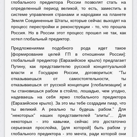
глобального предиктора России позволят стать на
определенный период великой, то есть, заместить в
системе управления странами и народами на планете
Земля Соединенные Штаты, которые сейчас выходят на
процесс перестройки и реконструкции - то, что прошла
Россия. Но в России этот процесс прошел не так, как
хотел глобальный предиктор.
Предложениями подобного рода идет такое
[формирование целей ГП в отношении России]:
глобальный предиктор (Евразийское крыло) предлагает
Путину, как представителю русской концептуальной
власти и Государю России, договориться: “Ты
отказываешься от самостоятельности, ты
отказываешься от русской концепции [глобализации] и
ты становишься рабом в стойло, лошадью, чем угодно,
надеваешь на себя ярмо глобального предиктора
(Евразийское крыло). За это мы тебе создадим пиар, что
ты великий. А реально ты будешь рабом.” Для
“некоторых” наших представителей “элиты”... Для
некоторых - это кавычки, сейчас это достаточно
серьезная прослойка, [для которой] быть рабом у
глобального предиктора - это мечта, ради которой они