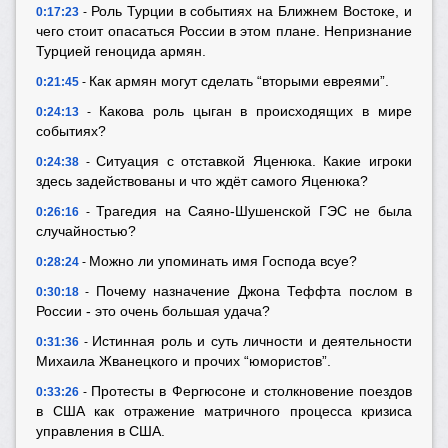
Роль Турции в событиях на Ближнем Востоке, и
0:17:23
-
чего стоит опасаться России в этом плане. Непризнание
Турцией геноцида армян.
Как армян могут сделать “вторыми евреями”.
0:21:45
-
Какова роль цыган в происходящих в мире
0:24:13
-
событиях?
Ситуация с отставкой Яценюка. Какие игроки
0:24:38
-
здесь задействованы и что ждёт самого Яценюка?
Трагедия на Саяно-Шушенской ГЭС не была
0:26:16
-
случайностью?
Можно ли упоминать имя Господа всуе?
0:28:24
-
Почему назначение Джона Теффта послом в
0:30:18
-
России - это очень большая удача?
Истинная роль и суть личности и деятельности
0:31:36
-
Михаила Жванецкого и прочих “юмористов”.
Протесты в Фергюсоне и столкновение поездов
0:33:26
-
в США как отражение матричного процесса кризиса
управления в США.