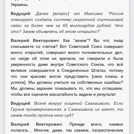
Украины.
Ведущий
:
Далее [вопрос] от Максима: “Россия
планирует создать систему секретной спутниковой
связи за более чем за 65 миллиардов рублей. Что
это? Зачем объявлять об этом открыто?”
Валерий Викторович
: Как “зачем”? Вы что, пиар
списываете со счетов? Вот Советский Союз совершил
много открытий, совершил много положительных дел,
но нигде об этом ни кричали, ни говорили и была
уверенность даже внутри Советского Союза, что всё
великое совершается в Соединенных Штатах, потому
что они красиво могли представить [свои планы и
успехи]. Мы должны учиться на собственных ошибках?
Мы должны заранее показывать то, что мы оглашаем,
чтобы все оценили масштабность задачи и результат.
Ведущий
:
Возня вокруг хищений Саакашвили. Если
Грузия проамериканская, а Саакашвили их агент, то
зачем тогда против него суд?
Валерий Викторович
: Прежде всего, наивно
полагать... Многие, даже, так скажем, патриотические