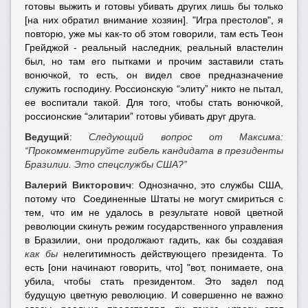
готовы выжить и готовы убивать других лишь бы только
[на них обратил внимание хозяин]. "Игра престолов", я
повторю, уже мы как-то об этом говорили, там есть Теон
Грейджой - реальный наследник, реальный властелин
был, но там его пытками и прочим заставили стать
вонючкой, то есть, он видел свое предназначение
служить господину. Россионскую “элиту” никто не пытал,
ее воспитали такой. Для того, чтобы стать вонючкой,
россионские “элитарии” готовы убивать друг друга.
Ведущий
:
Следующий вопрос от Максима:
“Прокомментируйте гибель кандидата в президенты
Бразилии. Это спецслужбы США?”
Валерий Викторович
: Однозначно, это службы США,
потому что Соединенные Штаты не могут смириться с
тем, что им не удалось в результате новой цветной
революции скинуть режим государственного управления
в Бразилии, они продолжают гадить, как бы создавая
как бы
нелегитимность действующего президента. То
есть [они начинают говорить, что] "вот, понимаете, она
убила, чтобы стать президентом. Это задел под
будущую цветную революцию. И совершенно не важно