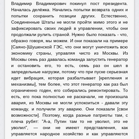
Владимир Владимирович покинул пост президента.
Началась делёжка. Начались попытки возврата одних и
попытки сохранить позиции других. Естественно,
Соединенные Штаты не могли пройти мимо этого и не
зафиксировать своих людей в управлении, чтобы они
продолжали рулить страной. Нужно было показать - что,
образно говоря, мы можем. И они показали на примере
[Саяно-]Шушенской ГЭС, что они могут уничтожить всю
экономику страны, управляя чисто из Москвы. Из
Москвы семь раз давалась команда запустить генератор
и остановить его, то есть, семь раз он шел в
запредельные нагрузки, потому что при пуске серьезная
идет вибрация, которая разбалтывает [крепления и
механизмы], тем более, что этот генератор как раз был
ограниченно годен, его собирались ремонтировать. То
есть, его пока полностью не раскачали, не произошла
авария, из Москвы не могли успокоиться - давали эту
команду, и получили эту аварию. Они показали [свои
возможности]. Поэтому, когда разные патриоты там, с
плеча рубят: "А-а, Путин там то не уволил, это не
уволил", — они не имеют представления, как
управляется народное хозяйство и как управляются