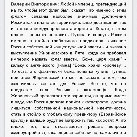
Валерий Викторович:
Любой имперец, претендующий
на то, чтобы этот флаг был, скажет, что именно с этим
флагом связаны наиболее значимые достижения
России как в плане ее территориальных достижений, так
и в плане международного авторитета. Кстати, в этом
плане - попытка поставить Путина и вернуть Россию
именно в стойло глобального предиктора, лишение
России собственной концептуальной власти - и вызвано
выступление Жириновского в Ялте, когда он требовал
империю назвать, флаг ввести, "Боже, царя храни" -
кальку с английского [гимна] "Боже, храни королеву"...
То есть, это фактически была попытка купить Путина,
при этом Жириновский не мог не сказать о том, чем
закончилось все это для России. Все то, что он
предлагает вело Россию к катастрофе. Когда
Жириновский предлагает эти варианты, он прямо имеет
в виду, что Россия должна прийти к катастрофе, должна
лишиться собственной национальной идентичности,
стать в стойло к глобальному предиктору (Евразийское
крыло) и дальше будут ее матросить так, как хотят. А что
плохо: тот, кто отказывается решать вопросы
жизнеустройства, касающиеся себя лично, самолично и