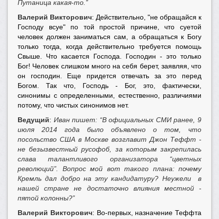
Путаница какая-то.”
Валерий Викторович
: Действительно, "не обращайся к
Господу всуе" по той простой причине, что суетой
человек должен заниматься сам, а обращаться к Богу
только тогда, когда действительно требуется помощь
Свыше. Что касается Господа. Господин - это только
Бог! Человек слишком много на себя берет, заявляя, что
он господин. Еще придется отвечать за это перед
Богом. Так что, Господь - Бог, это, фактически,
синонимы с определенными, естественно, различиями
потому, что чистых синонимов нет.
Ведущий
:
Иван пишет: “В официальных СМИ ранее, 9
июля 2014 года было объявлено о том, что
посольство США в Москве возглавит Джон Теффт -
не безызвестный русофоб, за которым закрепилась
слава талантливого организатора “цветных
революций”. Вопрос мой вот такого плана: почему
Кремль дал добро на эту кандидатуру? Неужели в
нашей стране не достаточно влияния местной -
пятой колонны?”
Валерий Викторович
: Во-первых, назначение Теффта