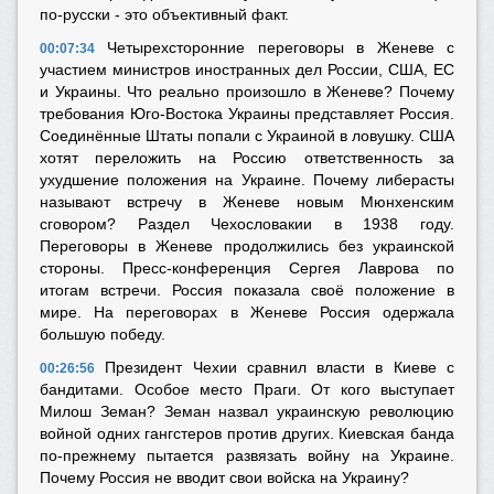
по-русски - это объективный факт.
Четырехсторонние переговоры в Женеве с
00:07:34
участием министров иностранных дел России, США, ЕС
и Украины. Что реально произошло в Женеве? Почему
требования Юго-Востока Украины представляет Россия.
Соединённые Штаты попали с Украиной в ловушку. США
хотят переложить на Россию ответственность за
ухудшение положения на Украине. Почему либерасты
называют встречу в Женеве новым Мюнхенским
сговором? Раздел Чехословакии в 1938 году.
Переговоры в Женеве продолжились без украинской
стороны. Пресс-конференция Сергея Лаврова по
итогам встречи. Россия показала своё положение в
мире. На переговорах в Женеве Россия одержала
большую победу.
Президент Чехии сравнил власти в Киеве с
00:26:56
бандитами. Особое место Праги. От кого выступает
Милош Земан? Земан назвал украинскую революцию
войной одних гангстеров против других. Киевская банда
по-прежнему пытается развязать войну на Украине.
Почему Россия не вводит свои войска на Украину?