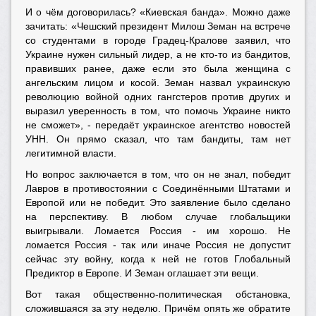
И о чём договорилась? «Киевская банда». Можно даже
зачитать: «Чешский президент Милош Земан на встрече
со студентами в городе Градец-Кралове заявил, что
Украине нужен сильный лидер, а не кто-то из бандитов,
правивших ранее, даже если это была женщина с
ангельским лицом и косой. Земан назвал украинскую
революцию войной одних гангстеров против других и
выразил уверенность в том, что помочь Украине никто
не сможет», - передаёт украинское агентство новостей
УНН. Он прямо сказал, что там бандиты, там нет
легитимной власти.
Но вопрос заключается в том, что он не знал, победит
Лавров в противостоянии с Соединёнными Штатами и
Европой или не победит. Это заявление было сделано
на перспективу. В любом случае глобальщики
выигрывали. Ломается Россия - им хорошо. Не
ломается Россия - так или иначе Россия не допустит
сейчас эту войну, когда к ней не готов Глобальный
Предиктор в Европе. И Земан оглашает эти вещи.
Вот такая общественно-политическая обстановка,
сложившаяся за эту неделю. Причём опять же обратите