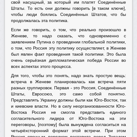
свой насущный, за который им платят Соединённые
Штаты. То есть они должны говорить [в таком ключе],
чтобы люди боялись Соединённых Штатов, что бы
продолжалась эта политика.
Если же говорить, о том, что реально произошло в
Женеве, то надо сказать, что одновременно с
заявлением Путина о проведении глобальной политики,
о том, что Россия эту политику осуществляет, в Женеве
был явлен факт проведения такой политики. Это была
очень серьёзная дипломатическая победа России во
всех аспектах этого процесса.
Для того, чтобы это понять, надо знать простую вещь:
встреча в Женеве планировалась как встреча пяти
разных группировок. Первая - это Россия, Соединённые
Штаты, Евросоюз, это само собой понятно.
Представлять Украину должны были как Юго-Восток, так
и киевские власти. Но в силу неорганизованности Юго-
Востока Россия не смогла представить единого
согласительного лидера от Юго-Востока на эти
переговоры, [поэтому] была вынуждена согласиться на
четырёхсторонний формат этой встречи. При этом
Россия явочным порядком поставила перед Западом