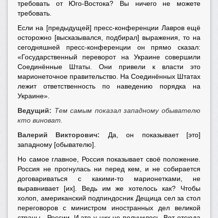
требовать от Юго-Востока? Вы ничего не можете
требовать.
Если на [предыдущей] пресс-конференции Лавров ещё
осторожно [высказывался, подбирал] выражения, то на
сегодняшней пресс-конференции он прямо сказал:
«Государственный переворот на Украине совершили
Соединённые Штаты. Они привели к власти это
марионеточное правительство. На Соединённых Штатах
лежит ответственность по наведению порядка на
Украине».
Ведущий:
Тем самым показал западному обывателю
кто виноват.
Валерий Викторович:
Да, он показывает [это]
западному [обывателю].
Но самое главное, Россия показывает своё положение.
Россия не прогнулась ни перед кем, и не собирается
договариваться с какими-то марионетками, не
выравнивает [их]. Ведь им же хотелось как? Чтобы
холоп, американский подпиндосник Дещица сел за стол
переговоров с министром иностранных дел великой
страны - России. И это у них не получилось. Вот отсюда