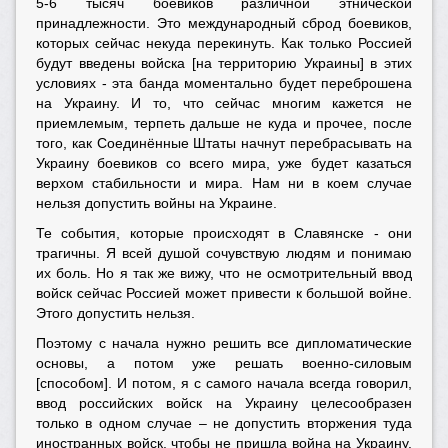
5-6 тысяч боевиков различной этнической
принадлежности. Это международный сброд боевиков,
которых сейчас некуда перекинуть. Как только Россией
будут введены войска [на территорию Украины] в этих
условиях - эта банда моментально будет переброшена
на Украину. И то, что сейчас многим кажется не
приемлемым, терпеть дальше не куда и прочее, после
того, как Соединённые Штаты начнут перебрасывать на
Украину боевиков со всего мира, уже будет казаться
верхом стабильности и мира. Нам ни в коем случае
нельзя допустить войны на Украине.
Те события, которые происходят в Славянске - они
трагичны. Я всей душой сочувствую людям и понимаю
их боль. Но я так же вижу, что не осмотрительный ввод
войск сейчас Россией может привести к большой войне.
Этого допустить нельзя.
Поэтому с начала нужно решить все дипломатические
основы, а потом уже решать военно-силовым
[способом]. И потом, я с самого начала всегда говорил,
ввод российских войск на Украину целесообразен
только в одном случае – не допустить вторжения туда
иностранных войск, чтобы не пришла война на Украину.