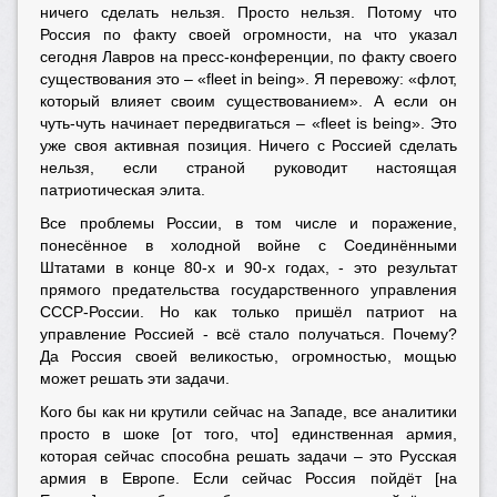
ничего сделать нельзя. Просто нельзя. Потому что
Россия по факту своей огромности, на что указал
сегодня Лавров на пресс-конференции, по факту своего
существования это – «fleet in being». Я перевожу: «флот,
который влияет своим существованием». А если он
чуть-чуть начинает передвигаться – «fleet is being». Это
уже своя активная позиция. Ничего с Россией сделать
нельзя, если страной руководит настоящая
патриотическая элита.
Все проблемы России, в том числе и поражение,
понесённое в холодной войне с Соединёнными
Штатами в конце 80-х и 90-х годах, - это результат
прямого предательства государственного управления
СССР-России. Но как только пришёл патриот на
управление Россией - всё стало получаться. Почему?
Да Россия своей великостью, огромностью, мощью
может решать эти задачи.
Кого бы как ни крутили сейчас на Западе, все аналитики
просто в шоке [от того, что] единственная армия,
которая сейчас способна решать задачи – это Русская
армия в Европе. Если сейчас Россия пойдёт [на