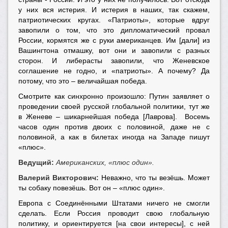
у них вся истерия. И истерия в наших, так скажем,
патриотических кругах. «Патриоты», которые вдруг
завопили о том, что это дипломатический провал
России, кормятся же с руки американцев. Им [дали] из
Вашингтона отмашку, вот они и завопили с разных
сторон. И либерасты завопили, что Женевское
соглашение не годно, и «патриоты». А почему? Да
потому, что это – величайшая победа.
Смотрите как синхронно произошло: Путин заявляет о
проведении своей русской глобальной политики, тут же
в Женеве – шикарнейшая победа [Лаврова]. Восемь
часов один против двоих с половиной, даже не с
половиной, а как в билетах иногда на Западе пишут
«плюс».
Ведущий:
Американских, «плюс один».
Валерий Викторович:
Неважно, что ты везёшь. Может
ты собаку повезёшь. Вот он – «плюс один».
Европа с Соединёнными Штатами ничего не смогли
сделать. Если Россия проводит свою глобальную
политику, и ориентируется [на свои интересы], с ней