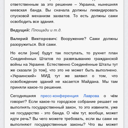
ответственным за это решение – Украина, нынешняя
киевская банда. Вы сначала должны ликвидировать
спусковой механизм захватов. То есть должны сами
освободить все здания.
Ведущий:
Площади и т.д.
Валерий Викторович:
Вооружение? Сами должны
разоружиться. Всё сами.
Но если [они] будут так поступать, то рухнет план
Соединённых Штатов по развязыванию гражданской
войны на Украине. Естественно Соединённые Штаты тут
же сказали [о том], что это не может быть выполнено.
«Украинский» МИД тут же заявил о том, что
освобождение зданий не касается Майдана. Мы там
приняли какое-то решение.
Сегодняшняя
пресс-конференция Лаврова
о чём
говорит? Если какое-то городское собрание решает не
выполнять государственный закон, то это извините, уже
не государство - это банда. О чём тут, вообще, может
идти речь? Вы чего можете требовать, если вы сами не
выполняют государственные законы? Что вы может