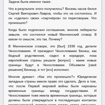
Задача была именно такая.
Что в результате этого получилось? Восемь часов бился
Сергей Викторович Лавров, чтобы это не состоялось. И
он «сделал» своих «партнёров» по переговорам. Что
произошло?
Когда было подписано соглашение, многие либерасты
завыли, что состоялся новый Мюнхенский сговор. В
каком-то смысле, это так. Почему?
В Мюнхенском сговоре, это [был] 1938 год, делили
Чехословакию. И президент Чехословакии Бенеш, как
бедный родственник, сидел в коридоре, пока
европейские страны решали [вопрос] - какие новые
границы будут в Чехословакии. Объявили [своё
решение] Бенешу, и тот [его] исполнил.
Многие думают: «Как это произошло?» Юридически
западные страны имели право это сделать. Дело в том,
что после Первой мировой войны были нарезаны
временные границы между государствами. И
Чехословакия тоже имела временные границы, которые
должны были утверждаться в последующих контактах
международной деятельности между этими странами.