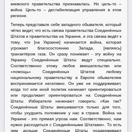
киевского правительства признавалась. Но цель-то –
война. Цель-то – дестабилизация управления в этом
регионе.
Теперь представьте себе западного обывателя, который
чётко видит, что есть связка правительства Соединённых
Штатов и правительства на Украине, и эта связка ведёт к
тому, что [на Украине] начинается война, которая
угрожает благосостоянию Запада, [являясь]
транзитёром газа. Он сразу понимает - эту войну на
Украину Соединённые Штаты ведут специально.
Соответственно этому любое вмешательство или
«помощь» Соединённых Штатов любому
национальному правительству в Европе обывателем
воспринимается негативно. Он уже не поддерживает,
когда тот или иной политик начинает ориентироваться
или продолжает ориентироваться на Соединённые
Штаты. Избиратели начинают говорить: «Как так?
Соединённые Штаты вмешиваются только для того,
чтобы ухудшить положение у нас в стране. Война на
Украине - это прямая угроза нам. Соответственно, нам
нужно расходиться с Соединёнными Штатами». То есть
чем дольше Соединённые Штаты поддерживают