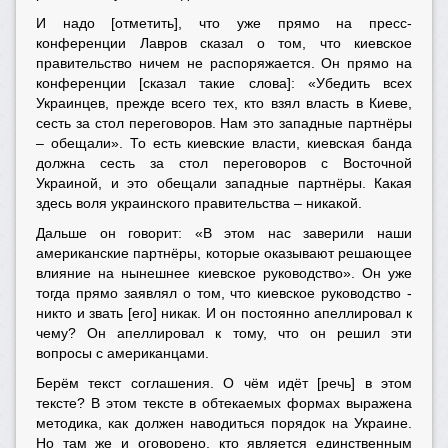
И надо [отметить], что уже прямо на пресс-
конференции Лавров сказал о том, что киевское
правительство ничем не распоряжается. Он прямо на
конференции [сказал такие слова]: «Убедить всех
Украинцев, прежде всего тех, кто взял власть в Киеве,
сесть за стол переговоров. Нам это западные партнёры
– обещали». То есть киевские власти, киевская банда
должна сесть за стол переговоров с Восточной
Украиной, и это обещали западные партнёры. Какая
здесь воля украинского правительства – никакой.
Дальше он говорит: «В этом нас заверили наши
американские партнёры, которые оказывают решающее
влияние на нынешнее киевское руководство». Он уже
тогда прямо заявлял о том, что киевское руководство -
никто и звать [его] никак. И он постоянно апеллировал к
чему? Он апеллировал к тому, что он решил эти
вопросы с американцами.
Берём текст соглашения. О чём идёт [речь] в этом
тексте? В этом тексте в обтекаемых формах выражена
методика, как должен наводиться порядок на Украине.
Но там же и оговорено, кто является единственным