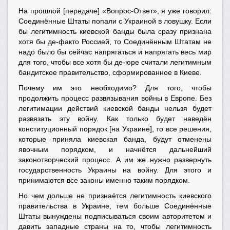
На прошлой [передаче] «Вопрос-Ответ», я уже говорил:
Соединённые Штаты попали с Украиной в ловушку. Если
бы легитимность киевской банды была сразу признана
хотя бы де-факто Россией, то Соединённым Штатам не
надо было бы сейчас напрягаться и напрягать весь мир
для того, чтобы все хотя бы де-юре считали легитимным
бандитское правительство, сформированное в Киеве.
Почему им это необходимо? Для того, чтобы
продолжить процесс развязывания войны в Европе. Без
легитимации действий киевской банды нельзя будет
развязать эту войну. Как только будет наведён
конституционный порядок [на Украине], то все решения,
которые приняла киевская банда, будут отменены
явочным порядком, и начнётся дальнейший
законотворческий процесс. А им же нужно развернуть
государственность Украины на войну. Для этого и
принимаются все законы именно таким порядком.
Но чем дольше не признаётся легитимность киевского
правительства в Украине, тем больше Соединённые
Штаты вынуждены подписываться своим авторитетом и
давить западные страны на то, чтобы легитимность