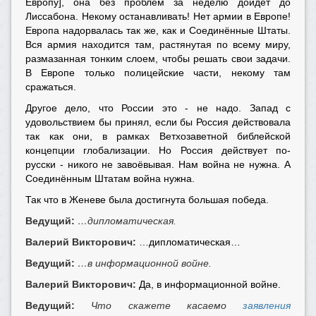
Европу], она без проблем за неделю дойдёт до
Лиссабона. Некому останавливать! Нет армии в Европе!
Европа надорвалась так же, как и Соединённые Штаты.
Вся армия находится там, растянутая по всему миру,
размазанная тонким слоем, чтобы решать свои задачи.
В Европе только полицейские части, некому там
сражаться.
Другое дело, что России это - не надо. Запад с
удовольствием бы принял, если бы Россия действовала
так как они, в рамках Ветхозаветной библейской
концепции глобализации. Но Россия действует по-
русски - никого не завоёвывая. Нам война не нужна. А
Соединённым Штатам война нужна.
Так что в Женеве была достигнута большая победа.
Ведущий:
…дипломатическая.
Валерий Викторович:
…дипломатическая…
Ведущий:
…в информационной войне.
Валерий Викторович:
Да, в информационной войне.
Ведущий:
Что скажете касаемо
заявления