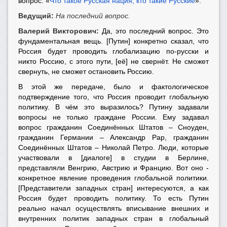
вопрос: «
Что такое Русская нация, кто такие Русские
».
Ведущий:
На последний вопрос.
Валерий Викторович:
Да, это последний вопрос. Это
фундаментальная вещь. [Путин] конкретно сказал, что
Россия будет проводить глобализацию по-русски и
никто Россию, с этого пути, [её] не свернёт. Не сможет
свернуть, не сможет остановить Россию.
В этой же передаче, было и фактологическое
подтверждение того, что Россия проводит глобальную
политику. В чём это выразилось? Путину задавали
вопросы не только граждане России. Ему задавал
вопрос гражданин Соединённых Штатов – Сноуден,
гражданин Германии – Александр Рар, гражданин
Соединённых Штатов – Николай Петро. Люди, которые
участвовали в [диалоге] в студии в Берлине,
представляли Венгрию, Австрию и Францию. Вот оно -
конкретное явление проведения глобальной политики.
[Представители западных стран] интересуются, а как
Россия будет проводить политику. То есть Путин
реально начал осуществлять вписывание внешних и
внутренних политик западных стран в глобальный