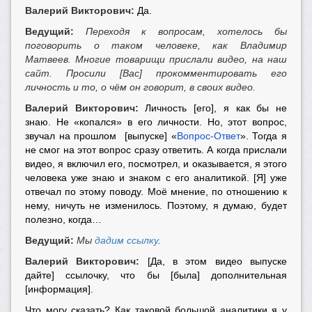
Валерий Викторович:
Да.
Ведущий:
Переходя к вопросам, хотелось бы
поговорить о таком человеке, как Владимир
Матвеев. Многие товарищи прислали видео, на наш
сайт. Просили [Вас] прокомментировать его
личность и то, о чём он говорит, в своих видео.
Валерий Викторович:
Личность [его], я как бы не
знаю. Не «копался» в его личности. Но, этот вопрос,
звучал на прошлом [выпуске] «
Вопрос-Ответ
». Тогда я
не смог на этот вопрос сразу ответить. А когда прислали
видео, я включил его, посмотрел, и оказывается, я этого
человека уже знаю и знаком с его аналитикой. [Я] уже
отвечал по этому поводу. Моё мнение, по отношению к
нему, ничуть не изменилось. Поэтому, я думаю, будет
полезно, когда…
Ведущий:
Мы
дадим ссылку
.
Валерий Викторович:
[Да, в этом видео выпуске
дайте] ссылочку, что бы [была] дополнительная
[информация].
Что могу сказать? Как таковой большой аналитики я у