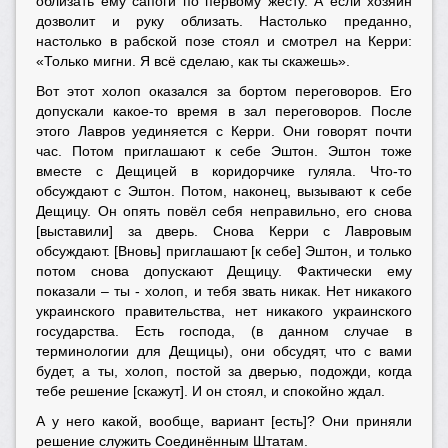
облизать ему сапоги по первому жесту. А если хозяин
дозволит и руку облизать. Настолько преданно,
настолько в рабской позе стоял и смотрел на Керри:
«Только мигни. Я всё сделаю, как ты скажешь».
Вот этот холоп оказался за бортом переговоров. Его
допускали какое-то время в зал переговоров. После
этого Лавров уединяется с Керри. Они говорят почти
час. Потом приглашают к себе Эштон. Эштон тоже
вместе с Дещицей в коридорчике гуляла. Что-то
обсуждают с Эштон. Потом, наконец, вызывают к себе
Дещицу. Он опять повёл себя неправильно, его снова
[выставили] за дверь. Снова Керри с Лавровым
обсуждают. [Вновь] приглашают [к себе] Эштон, и только
потом снова допускают Дещицу. Фактически ему
показали – ты - холоп, и тебя звать никак. Нет никакого
украинского правительства, нет никакого украинского
государства. Есть господа, (в данном случае в
терминологии для Дещицы), они обсудят, что с вами
будет, а ты, холоп, постой за дверью, подожди, когда
тебе решение [скажут]. И он стоял, и спокойно ждал.
А у него какой, вообще, вариант [есть]? Они приняли
решение служить Соединённым Штатам.