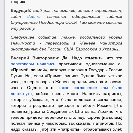
теорию.
Ведущий:
Ещё раз напоминаю, многие спрашивают,
сайт
dotu.ru
является официальным сайтом
Внутреннего Предиктора СССР. Там можете скачать
эту работу.
Следующее событие, также, глобального уровня
значимости - переговоры в Женеве министров
иностранных дел России, США, Евросоюза и Украины.
Валерий Викторович:
Да. Надо отметить, что эти
переговоры начались
практически одновременно с
«Прямой линией», которую проводил Государь России
Путин. Но, если «Прямая линия» Путина была четыре
часа, то переговоры в Женеве продлились почти восемь
часов. Оценок того,
какое соглашение там было
достигнуто
, сейчас очень много. Нашлись патриоты,
которые убеждают, что было подписано соглашение,
которое в результате приведёт к гибели России. [Что
появятся] ракеты Соединённых Штатов на Украине, что
теперь придётся переносить столицу. Короче [началась]
полная паника у некоторых, так сказать, патриотов. Но,
надо сказать, [что] эти «патриоты» отрабатывают хлеб