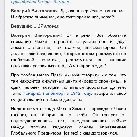
президента Чехии - Земана
.
Валерий Викторович:
Да, очень серьёзное заявление.
И обратите внимание, оно тоже произошло, когда?
Ведущий:
…17 апреля.
Валерий Викторович:
17 апреля. Вот обратите
внимание: Чехия - страна-то с гулькин нос, и вдруг
Земан становится, так скажем, ньюсмейкером. Он
делает такие заявления, которые потом реализуются в
глобальной политике, реализуются во внешних
политиках различных стран. А что происходит?
Про особое место Праги мы уже говорили - о том, что
там находится оккультный центр мирового сионизма. Не
один человек, который попытался добраться до этих
тайн,
Гейдрих, например, в 1942 году
, прекратил своё
существование на Земле досрочно.
Надо понимать, когда Милош Земан – президент Чехии
говорит, он говорит не от себя. Он говорит от
надгосударственных сил, представляющих сейчас
между прочим кадровую основу управленцев
Глобального Предиктора, [от тех] c кем договорился.