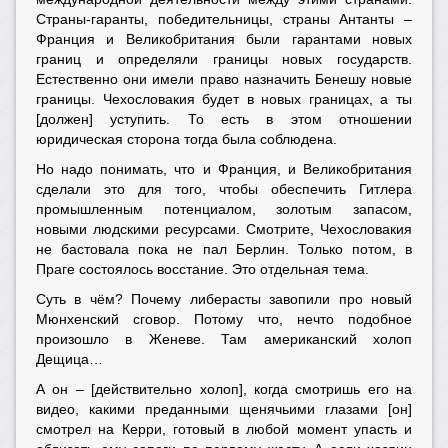
Страны-гаранты, победительницы, страны Антанты –
Франция и Великобритания были гарантами новых
границ и определяли границы новых государств.
Естественно они имели право назначить Бенешу новые
границы. Чехословакия будет в новых границах, а ты
[должен] уступить. То есть в этом отношении
юридическая сторона тогда была соблюдена.
Но надо понимать, что и Франция, и Великобритания
сделали это для того, чтобы обеспечить Гитлера
промышленным потенциалом, золотым запасом,
новыми людскими ресурсами. Смотрите, Чехословакия
не бастовала пока не пал Берлин. Только потом, в
Праге состоялось восстание. Это отдельная тема.
Суть в чём? Почему либерасты завопили про новый
Мюнхенский сговор. Потому что, нечто подобное
произошло в Женеве. Там американский холоп
Дещица…
А он – [действительно холоп], когда смотришь его на
видео, какими преданными щенячьими глазами [он]
смотрел на Керри, готовый в любой момент упасть и