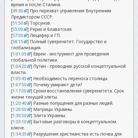
время и после Сталина.
[
49:30
] Про перехват управления Внутренним
Предиктором СССР.
[
51:50
] Торсунов.
[
55:00
] Рерих и Блаватская.
[
57:50
] Люцифер и ГП.
[
58:15
] Полный суверенитет. Государство и
глобализация.
[
1:01:05
] Евреи - инструмент для проведения
глобальной политики.
[
1:04:20
] Путин - проводник русской концептуальной
власти.
[
1:05:45
] Необходимость переноса столицы.
[
1:07:50
] Почему умирают дети?
[
1:17:00
] Сроки восстановления суверенитета. Срок
жизни текущей элиты.
[
1:20:40
] Разные попущения для разных людей.
[
1:26:00
] Матрицы Украины.
[
1:30:50
] Элита Украины.
[
1:33:10
] Бытовые разговоры в концептуальном
ключе.
[
1:34:35
] Разрушение христианства есть почва для