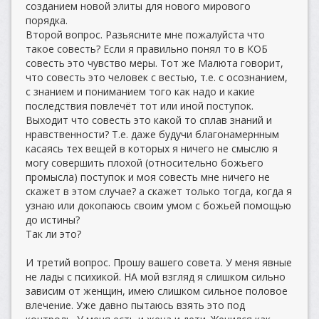
созданием новой элиты для нового мирового
порядка.
Второй вопрос. Разьясните мне пожалуйста что
такое совесть? Если я правильно понял то в КОБ
совесть это чувство меры. Тот же Малюта говорит,
что совесть это человек с вестью, т.е. с осознанием,
с знанием и пониманием того как надо и какие
последствия повлечёт тот или иной поступок.
Выходит что совесть это какой то сплав знаний и
нравственности? Т.е. даже будучи благонамернным
касаясь тех вещей в которых я ничего не смыслю я
могу совершить плохой (относительно божьего
промысла) поступок и моя совесть мне ничего не
скажет в этом случае? а скажет только тогда, когда я
узнаю или докопаюсь своим умом с божьей помощью
до истины?
Так ли это?
И третий вопрос. Прошу вашего совета. У меня явные
не лады с психикой. НА мой взгляд я слишком сильно
зависим от женщин, имею слишком сильное половое
влечение. Уже давно пытаюсь взять это под