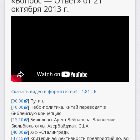
«Вопрос — Ответ» от 21
октября 2013 г.
Скачать видео в формате mp4 - 1.81 ГБ
[
00:00
] Путин.
[
10:00
] Небо-политика. Китай переводят в
библейскую концепцию.
[
15:10
] Бирюлёво. Арест Зейналова. Заявление
Бюльбюль оглы. Азербайджан. США.
[
40:30
] Х/ф «Сталинград».
[
47:15
] Критерии эффективности предприятий до, во