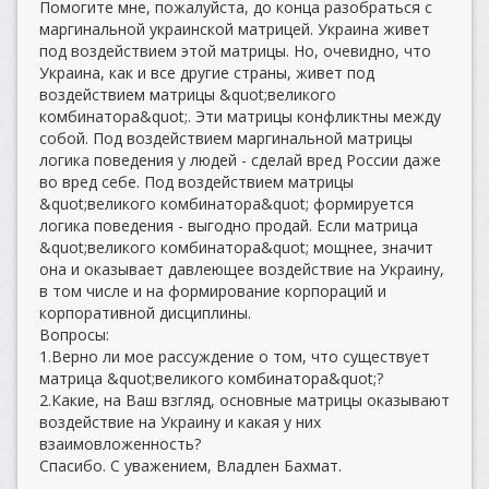
Помогите мне, пожалуйста, до конца разобраться с
маргинальной украинской матрицей. Украина живет
под воздействием этой матрицы. Но, очевидно, что
Украина, как и все другие страны, живет под
воздействием матрицы &quot;великого
комбинатора&quot;. Эти матрицы конфликтны между
собой. Под воздействием маргинальной матрицы
логика поведения у людей - сделай вред России даже
во вред себе. Под воздействием матрицы
&quot;великого комбинатора&quot; формируется
логика поведения - выгодно продай. Если матрица
&quot;великого комбинатора&quot; мощнее, значит
она и оказывает давлеющее воздействие на Украину,
в том числе и на формирование корпораций и
корпоративной дисциплины.
Вопросы:
1.Верно ли мое рассуждение о том, что существует
матрица &quot;великого комбинатора&quot;?
2.Какие, на Ваш взгляд, основные матрицы оказывают
воздействие на Украину и какая у них
взаимовложенность?
Спасибо. С уважением, Владлен Бахмат.