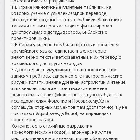
археологические разрушения.
1.В Ираке клинописные глиняные таблички, на
которых учёные с удивлением,при переводе,
обнаружили сходные тексты с библией. Захватчики
танками по ним проехались(кто финансировал
действо? Думаю,догадываетесь. Библейские
проектировщики).
2.В Сирии усиленно бомбили церковь и носителей
арамейского языка, единственных, которые
знают верно тексты ветхозаветные и их перевод с
арамейского для других народов.
3.Даже в Египте умудрились по астрологическим
записям пройтись, сдирая со стен астрологические
рисунки.Кстати, знание древней астрологии и чтение
этих знаков помогает понять:какие времена
описывались на них.(Может не так суровы будете к
исследователям Фоменко и Носовскому.Хотя
соглашусь,спорных моментов там достаточно). Ну не
совпадают &quot;звёзды&quot; на пирамидах с
проектировщиками.
Конечно, есть стихийные разрушения
археологических находок. Например, на Алтае -
многочисленные могильники, после обнаружения