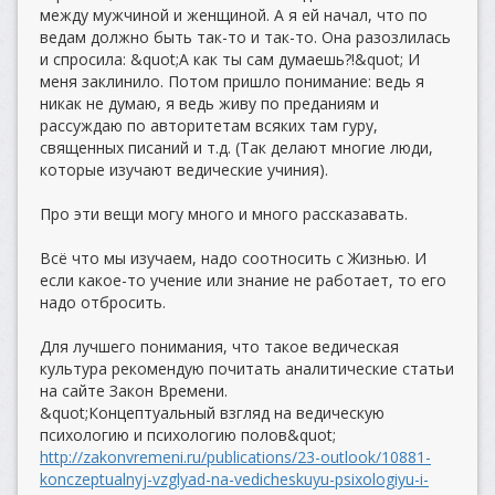
между мужчиной и женщиной. А я ей начал, что по
ведам должно быть так-то и так-то. Она разозлилась
и спросила: &quot;А как ты сам думаешь?!&quot; И
меня заклинило. Потом пришло понимание: ведь я
никак не думаю, я ведь живу по преданиям и
рассуждаю по авторитетам всяких там гуру,
священных писаний и т.д. (Так делают многие люди,
которые изучают ведические учиния).
Про эти вещи могу много и много рассказавать.
Всё что мы изучаем, надо соотносить с Жизнью. И
если какое-то учение или знание не работает, то его
надо отбросить.
Для лучшего понимания, что такое ведическая
культура рекомендую почитать аналитические статьи
на сайте Закон Времени.
&quot;Концептуальный взгляд на ведическую
психологию и психологию полов&quot;
http://zakonvremeni.ru/publications/23-outlook/10881-
konczeptualnyj-vzglyad-na-vedicheskuyu-psixologiyu-i-