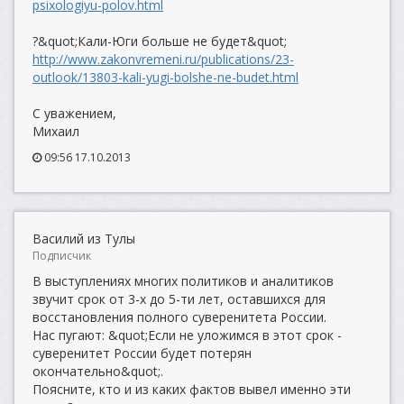
psixologiyu-polov.html
?&quot;Кали-Юги больше не будет&quot;
http://www.zakonvremeni.ru/publications/23-
outlook/13803-kali-yugi-bolshe-ne-budet.html
С уважением,
Михаил
09:56 17.10.2013
Василий из Тулы
Подписчик
В выступлениях многих политиков и аналитиков
звучит срок от 3-х до 5-ти лет, оставшихся для
восстановления полного суверенитета России.
Нас пугают: &quot;Если не уложимся в этот срок -
суверенитет России будет потерян
окончательно&quot;.
Поясните, кто и из каких фактов вывел именно эти