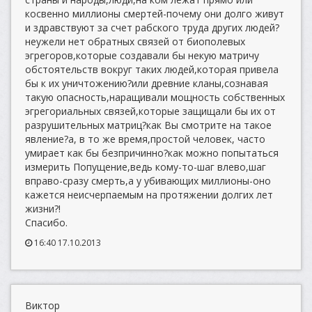
косвенно миллионы смертей-почему они долго живут
и здравствуют за счет рабского труда других людей?
неужели нет обратных связей от биополевых
эгрегоров,которые создавали бы некую матричу
обстоятельств вокруг таких людей,которая привела
бы к их уничтожению?или древние кланы,сознавая
такую опасность,наращивали мощность собственных
эгрегориальных связей,которые защищали бы их от
разрушительных матриц?как Вы смотрите на такое
явление?а, в то же время,простой человек, часто
умирает как бы безпричинно?как можно попытаться
измерить Попущение,ведь кому-то-шаг влево,шаг
вправо-сразу смерть,а у убивающих миллионы-оно
кажется неисчерпаемым на протяжении долгих лет
жизни?!
Спасибо.
16:40 17.10.2013
Виктор