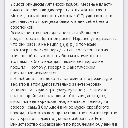
&quot;Принцессы Алтайской&quot;. Местные власти
ничего не сделали для охраны этих могильников.
Может, национальность взыграла? Трудно вынести
местным, что принцесса была вполне себе белой
европейкой.
Всем известна принадлежность глобального
предиктора к избранной расе(в Израиле утверждают,
что они раса, а не нация )))))))): ) с помесью
аристократической верхушки англосаксов. Только
они способны так масштабно манипулировать
толпами любого народа(3тысячи лет даром не
прошли). Поэтому, говоря о фанатическом
проявлении исламистов
в Челябинске, неплохо бы напоминать о режиссуре
тех, кто в этом действительно заинтересован.
И на ментальную &quot;закуску&quot;... В Москве
полно еврейских поликлиник, больниц,детсадов,
школ, лицеев,еврейская академия(всё только для
евреев), самый большой в мире музей еврейского
народа, в Московском правительстве в министерстве
культуры восседают одни богоизбранные. Есть
министерство образования по проблемам обучения в