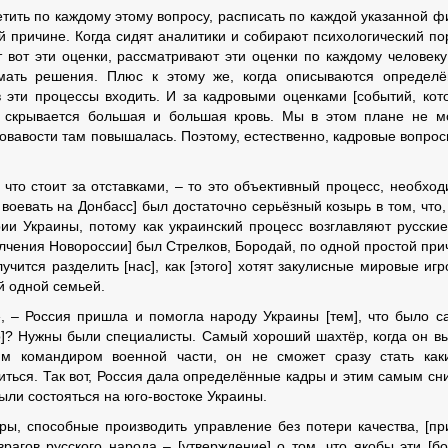
етить по каждому этому вопросу, расписать по каждой указанной ф
ой причине. Когда сидят аналитики и собирают психологический по
т вот эти оценки, рассматривают эти оценки по каждому человеку
нимать решения. Плюс к этому же, когда описываются определ
в эти процессы входить. И за кадровыми оценками [событий, кот
и, скрывается большая и большая кровь. Мы в этом плане не 
ровавости там повышалась. Поэтому, естественно, кадровые вопро
 что стоит за отставками, – то это объективный процесс, необхо
воевать на Донбасс] был достаточно серьёзный козырь в том, что,
ии Украины, потому как украинский процесс возглавляют русские
полчения Новороссии] был Стрелков, Бородай, по одной простой при
учится разделить [нас], как [этого] хотят закулисные мировые игр
й одной семьей.
», – Россия пришла и помогла народу Украины [тем], что было 
]? Нужны были специалисты. Самый хороший шахтёр, когда он в
м командиром военной части, он не сможет сразу стать как
иться. Так вот, Россия дала определённые кадры и этим самым сн
ыли состояться на юго-востоке Украины.
дры, способные производить управление без потери качества, [п
врагов русского народа – [утверждение] о том, что якобы эти [б