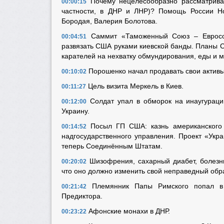
Почему нецелесообразно рассматриват
00:00:15
частности, в ДНР и ЛНР)? Помощь России Но
Бородая, Валерия Болотова.
Саммит «Таможенный Союз – Евросою
00:04:51
развязать США руками киевской банды. Планы 
карателей на нехватку обмундирования, еды и 
Порошенко начал продавать свои активы.
00:10:02
Цель визита Меркель в Киев.
00:11:27
Солдат упал в обморок на инаугурац
00:12:00
Украину.
Посыл ГП США: казнь американского 
00:14:52
надгосударственного управления. Проект «Укр
теперь Соединённым Штатам.
Шизофрения, сахарный диабет, болезнь
00:20:02
что оно должно изменить свой неправедный обр
Племянник Папы Римского попал в 
00:21:42
Предиктора.
Афонские монахи в ДНР.
00:23:22