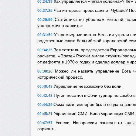
Как управляется «пятая колонна»? Кем 
00:24:39
Чьи интересы представляет Чубайс? Посы
00:27:25
Статистика по убиствам жителей пол
00:29:59
уполномочен заявить».
У премьер-министра Бельгии украли ноу
00:31:59
родственные связи бельгийской королевской сем
Заместитель председателя Европарламе
00:34:35
расчётов. «Элите» России милее служить запад
от дефолта в 1970-х годах и сделал доллар мир
Можно ли назвать управление Бога ч
00:38:26
исторический процесс.
Управление невозможно без воли.
00:40:43
Путин посетил в Сочи турнир по самбо 
00:42:43
Османская империя была создана вене
00:44:39
Украинские СМИ. Вина украинских СМИ в
00:45:21
Успехи Новороссии зависят от адеква
00:47:57
вариант.