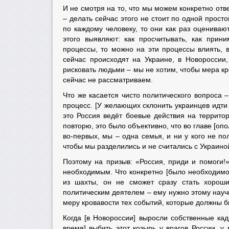
И не смотря на то, что мы можем конкретно отв
– делать сейчас этого не стоит по одной прост
по каждому человеку, то они как раз оцениваю
этого выявляют: как просчитывать, как при
процессы, то можно на эти процессы влиять, 
сейчас происходят на Украине, в Новоросси
рисковать людьми – мы не хотим, чтобы мера к
сейчас не рассматриваем.
Что же касается чисто политического вопроса –
процесс. [У желающих склонить украинцев идти 
это Россия ведёт боевые действия на территор
повторю, это было объективно, что во главе [о
во-первых, мы – одна семья, и ни у кого не пол
чтобы мы разделились и не считались с Украино
Поэтому на призыв: «Россия, приди и помоги!
необходимым. Что конкретно [было необходимо
из шахты, он не сможет сразу стать хороши
политическим деятелем – ему нужно этому науч
меру кровавости тех событий, которые должны б
Когда [в Новороссии] выросли собственные ка
время] выбить этот козырь у врагов России, у 