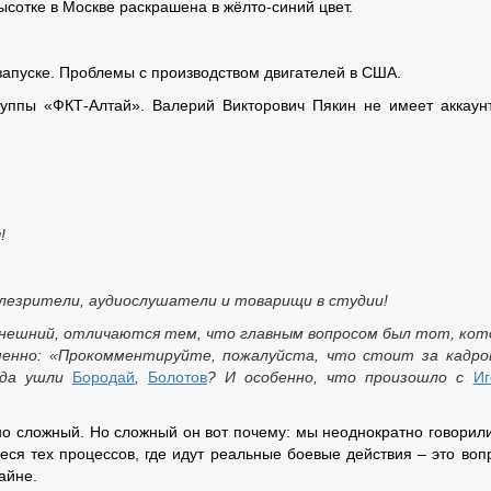
сотке в Москве раскрашена в жёлто-синий цвет.
запуске. Проблемы с производством двигателей в США.
уппы «ФКТ-Алтай». Валерий Викторович Пякин не имеет аккаун
!
лезрители, аудиослушатели и товарищи в студии!
нынешний, отличаются тем, что главным вопросом был тот, ко
именно: «Прокомментируйте, пожалуйста, что стоит за кадр
да ушли
Бородай
,
Болотов
? И особенно, что произошло с
Иг
но сложный. Но сложный он вот почему: мы неоднократно говорили
ся тех процессов, где идут реальные боевые действия – это воп
айне.