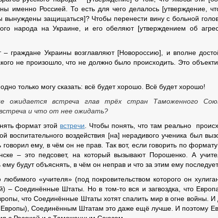
ны именно Россией. То есть для чего делалось [утверждение, чт
ны вынуждены защищаться]? Чтобы перенести вину с больной голо
кого народа на Украине, и его обеляют [утверждением об агре
ет – граждане Украины возглавляют [Новороссию], и вполне дост
кого не произошло, что не должно было происходить. Это объект
 одно только могу сказать: всё будет хорошо. Всё будет хорошо!
ске ожидается встреча глав трёх стран Таможенного Сою
 встреча и что от нее ожидать?
нять формат этой
встречи
. Чтобы понять, что там реально происх
ой воспитательного воздействия [на] нерадивого ученика был выз
 говорил ему, в чём он не прав. Так вот, если говорить по формату
 Минске – это педсовет, на который вызывают Порошенко. А учит
му будут объяснять, в чём он неправ и что за этим ему последует
о любимого «учителя» (под покровительством которого он хулига
й) – Соединённые Штаты. Но в том-то вся и загвоздка, что Европ
Европы, что Соединённые Штаты хотят спалить мир в огне войны. И
ля Европы), Соединённым Штатам это даже ещё лучше. И поэтому Е