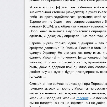
пошла на определённые компромиссные решени
И весь вопрос [о] том, как избежать войны в
значительной степени [находится] в руках киев
либо же противодействовать развитию этой во
Европе или не будет – этот вопрос решается в 
«элита» [США], а глобальная «элита» говорит: 
Порошенко вызывают, ему объясняют определённ
сделать, и [дают] ему определённые гарантии, 
Европе [нужен только] один сценарий – это 
средства давления на Россию. Россия в этом не
единую Украину. Но это уже как получится: кт
единую Украину] – по-моему, [вице-канцлер] Г
мнение), что они согласны и на федерализацию 
быть, даже в ядерной войне), либо она соглас
любом случае нужно будет ликвидировать все
голодом…
Смотрите, что сейчас происходит при Порошенк
темпами вывозится зерно с Украины - киевская
части населения это – единственное лечение,
Украина и западная Украина
говорят
«не посыла
им не платите, вы их не кормите, вы не даёт