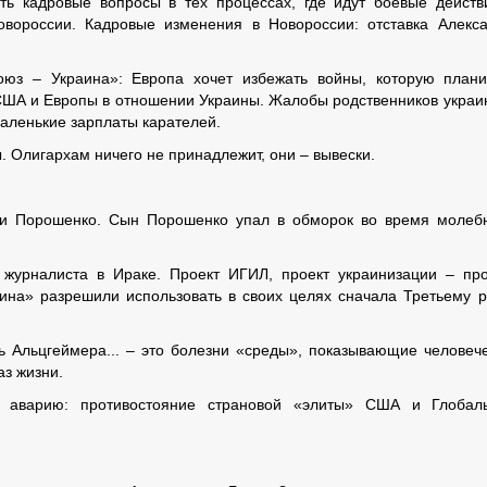
ь кадровые вопросы в тех процессах, где идут боевые действ
вороссии. Кадровые изменения в Новороссии: отставка Алекс
з – Украина»: Европа хочет избежать войны, которую план
США и Европы в отношении Украины. Жалобы родственников украи
маленькие зарплаты карателей.
 Олигархам ничего не принадлежит, они – вывески.
ии Порошенко. Сын Порошенко упал в обморок во время молеб
журналиста в Ираке. Проект ИГИЛ, проект украинизации – пр
аина» разрешили использовать в своих целях сначала Третьему р
 Альцгеймера... – это болезни «среды», показывающие человече
аз жизни.
аварию: противостояние страновой «элиты» США и Глобаль