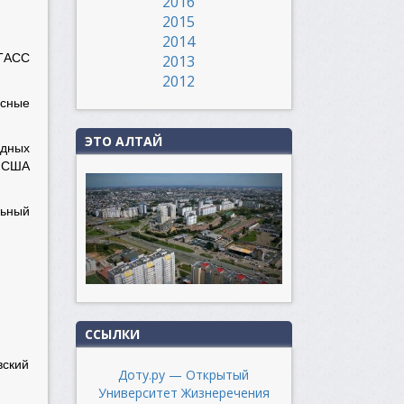
2016
2015
2014
«ТАСС
2013
2012
есные
ЭТО АЛТАЙ
одных
с США
льный
ССЫЛКИ
вский
Доту.ру — Открытый
Университет Жизнеречения