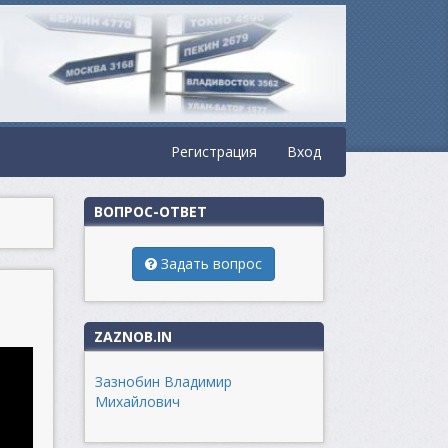
Регистрация
Вход
ВОПРОС-ОТВЕТ
Задать вопрос
ZAZNOB.IN
Зазнобин Владимир
Михайлович