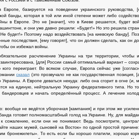
я с Россией и с Таможенным Союзом.
 Европе, базируется на поведении украинского руководства, [
ской банды, которая в той или иной степени может либо содейство
йны в Европе. Это не [значит], что в Киеве решается, будет во
Вашингтоне, и они уже давно решили: «Будет!» Но это решила стра
«Не будет!» Поэтому надо воздействовать [на киевскую банду]. По
ые последствия, [ему говорят], что он должен сделать, как он д
чтобы он избежал войны.
обязательное расчленение Украины на три территории, чтобы 
 заинтересована, [для] России самый оптимальный вариант – сохр
о кого переиграет. Во всяком случае, Европа сейчас уже [соглас
ермании
сказал
(это прозвучало не как государственная позиция, [а
Украины. А Европе деваться некуда: либо она сгорит в огне (и, 
ится на единую, нейтральную Украину федеративного типа. Но то
х бандеровцев и начать определённый процесс. А лечение холо
о: вообще не ведётся уборочная [кампания] и при этом же усиле
 банда готовит полномасштабный голод на Украине. Ну, для майда
 к сожалению, если они не понимают. Ведь посмотрите, центра
йте наших мужей, сыновей на Восток» по одной простой причине
е им бронежилеты». То есть если бы хорошо платили, хорошо кор