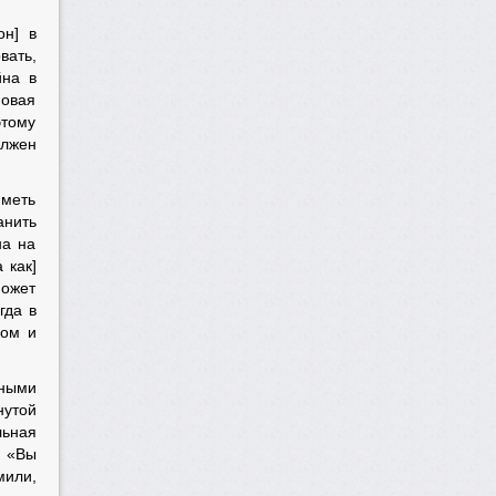
он] в
вать,
йна в
новая
этому
олжен
иметь
анить
на на
 как]
может
гда в
дом и
нными
нутой
льная
: «Вы
мили,