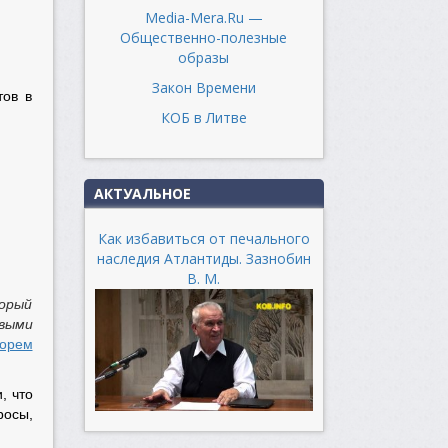
Media-Mera.Ru —
Общественно-полезные
образы
Закон Времени
тов в
КОБ в Литве
АКТУАЛЬНОЕ
Как избавиться от печального
наследия Атлантиды. Зазнобин
В. М.
торый
овыми
орем
, что
росы,