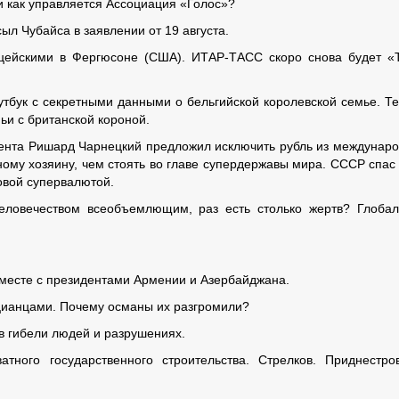
и как управляется Ассоциация «Голос»?
л Чубайса в заявлении от 19 августа.
ицейскими в Фергюсоне (США). ИТАР-ТАСС скоро снова будет 
тбук с секретными данными о бельгийской королевской семье. Т
ьи с британской короной.
нта Ришард Чарнецкий предложил исключить рубль из междунар
ному хозяину, чем стоять во главе супердержавы мира. СССР спа
овой супервалютой.
еловечеством всеобъемлющим, раз есть столько жертв? Глоба
вместе с президентами Армении и Азербайджана.
цианцами. Почему османы их разгромили?
 гибели людей и разрушениях.
тного государственного строительства. Стрелков. Приднестро