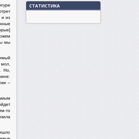
игуре
СТАТИСТИКА
ртрет
 и из
ённые
орые]
можем
сы мы
димый
 мол,
. Но,
чине:
оки –
самым
ыйдет
им-то
изила
ришло
оевые