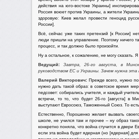
действия на юго-востоке Украины] инспирирова
Россия воюет против Украины, а жители Украи
здоровую: Киев желал провести геноцид русс
России].
Всё, сейчас уже таких претензий [к России] н
люди пришли на управление. Поэтому ничего та
процесс, и так должно было произойти.
Ну а остальное, к сожалению, не могу сказать. Я
Ведущий:
Завтра, 26-го августа, в Мин
руководством ЕС и Украины. Зачем нужна эта
Валерий Викторович:
Прежде всего, нужно по
нужно дать такой образ: в советское время мер
педсовет: собирались учителя, и каждый учитель
встречи, то то, что будет 26-го [августа] в
выступают Евросоюз, Таможенный Союз. То есть е
Естественно, Порошенко желает вызвать своег
школе, не учился там и прочее – ну образ тако
конкретно поняла, что война стучится в двери 
если эта война будет ядерная (но [ядерная] д