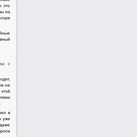
о это
вы на
ссоре
ойные
ивный
за с
одит,
ов на
 этой
елями
.
нил в
а уже
 даже
вропа