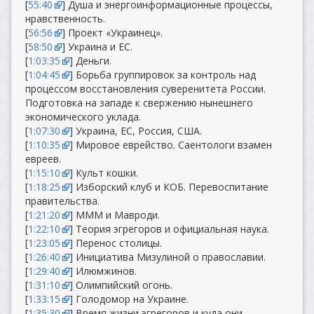
[
55:40
] Душа и энергоинформационные процессы,
нравственность.
[
56:56
] Проект «Украинец».
[
58:50
] Украина и ЕС.
[
1:03:35
] Деньги.
[
1:04:45
] Борьба группировок за контроль над
процессом восстановления суверенитета России.
Подготовка на западе к свержению нынешнего
экономического уклада.
[
1:07:30
] Украина, ЕС, Россия, США.
[
1:10:35
] Мировое еврейство. Саентологи взамен
евреев.
[
1:15:10
] Культ кошки.
[
1:18:25
] Изборский клуб и КОБ. Перевоспитание
правительства.
[
1:21:20
] МММ и Мавроди.
[
1:22:10
] Теория эгрегоров и официальная наука.
[
1:23:05
] Перенос столицы.
[
1:26:40
] Инициатива Мизулиной о православии.
[
1:29:40
] Илюмжинов.
[
1:31:10
] Олимпийский огонь.
[
1:33:15
] Голодомор на Украине.
[
1:35:30
] Время жизни эгрегоров и куда они