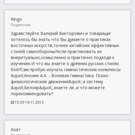
Ringo
Подписчик
Здравствуйте Валерий Викторович и товарищи!
хотелось бы знать-что Вы думаете о практиках
восточных искусств,точнее китайских эффективных
стилей самообороны?если практиковать их
внеритуально,осмысленно и практично подходя к
изучению.И что вы знаете о древних русских стилях
боя?Сам пробую изучать гимнастические конмлексы
&quot;Анохин А.К. - Волевая гимнастика. Психо-
физиологические движения&quot; и систему
&quot;Белояр&quot;,знаете ли ,и что можете
порекоммендовать?
15:39 19.11.2013
Азат