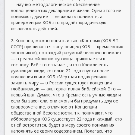
— научно-методологическое обеспечение
воплощения этих деклараций в жизнь. Одни этого не
понимают, другие — не желать понимать, а
приверженцам КОБ это придаёт юридическую
легальность действий.
2. Конечно, можно понять и так: «Костюм» (КОБ ВП
СССР) пришивается к «пуговице» (КОБ — кремлёвских
чиновников), но каждый разумный человек понимает
— в реальной жизни пуговица пришивается к
костюму. Всё это означает, что в Кремле есть
думающие люди, которые 22 года спустя после
появления книги КОБ «Мёртвая вода» решили
заявить миру — в России существует концепция
глобализации — альтернативная библейской. Это —
первый шаг. Думаю, что в Кремле есть умные люди и
если бы захотели, они смогли бы придумать другое
словосочетание, отличное от Концепции
общественной безопасности, т.к. понимают, что
аббревиатура КОБ существует 22 года и каждый, кто
с ней встретится, будет в меру своего понимания
наполнять её своим содержанием. Полагаю, что