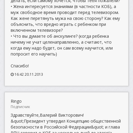
делать, если самому хочется, чтобы тебя пожалели?
• Жена интересуется знаниями (в частности КОБ), а
муж свободное время проводит перед телевизором.
Как жене перетянуть мужа на свою сторону? Как ему
объяснить, что вредно играть с ребенком при
включенном телевизоре?
• Что вы думаете об анскулинге? (когда ребенка
ничему не учат целенаправленно, а считают, что
когда ему надо будет, он сам всему научится, или
попросит его научить)
Спасибо!
16:42 20.11.2013
Ringo
Подписчик
Здравствуйте,Валерий Викторович!
&quot;Президент утвердил Концепцию общественной
безопасности в Российской Федерации&quot; и глава
РПЦ говорит о КОБ за несколько дней до этого!а