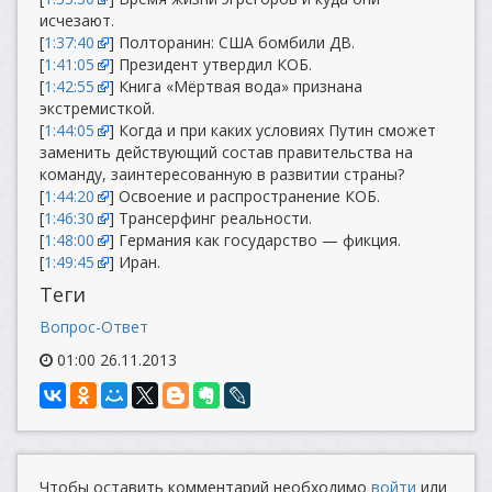
исчезают.
[
1:37:40
] Полторанин: США бомбили ДВ.
[
1:41:05
] Президент утвердил КОБ.
[
1:42:55
] Книга «Мёртвая вода» признана
экстремисткой.
[
1:44:05
] Когда и при каких условиях Путин сможет
заменить действующий состав правительства на
команду, заинтересованную в развитии страны?
[
1:44:20
] Освоение и распространение КОБ.
[
1:46:30
] Трансерфинг реальности.
[
1:48:00
] Германия как государство — фикция.
[
1:49:45
] Иран.
Теги
Вопрос-Ответ
01:00 26.11.2013
Чтобы оставить комментарий необходимо
войти
или