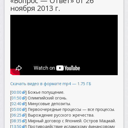
«Вопрос — Ответ» от 26
ноября 2013 г.
Скачать видео в формате mp4 — 1.75 ГБ
[
00:00
] Божье попущение.
[
01:50
] Олимпийский огонь.
[
02:40
] Минусовые депозиты.
[
05:00
] Первоочередные процессы — все процессы.
[
06:25
] Вырождение русского жречества.
[
08:35
] Мирный договор с Японией. Остров Мацмай.
[
13:50
] Противодействие исламскому финансовому