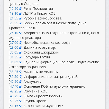
центру в Лондоне.
[
15:20
] Речь Посполитая.
[
19:10
] ЛДПР и Пякин. КОБ.
[
21:55
] Русские единоборства.
[
23:55
] Божий промысел и Божье попущение.
Нравственность.
[
26:10
] Америка с 1979 года не построила ни одного
ядерного реактора.
[
27:00
] Чернобыльская катастрофа.
[
29:00
] Джинн это эгрегор.
[
30:05
] Скрижали Джорджии.
[
31:35
] Государь Путин.
[
36:05
] Единое информационное поле. Подключение
к эгрегору по-разному.
[
38:25
] Жалость не милость.
[
39:50
] Информационная защита детей.
[
45:20
] Анскулинг.
[
47:40
] Освоение КОБ по аудиоматериалам.
[
48:25
] Изучение КОБ.
[
49:25
] Книга «Проект Россия».
[
50:25
] Группы крови.
[
51:15
] Кто стоял за Жуковым?