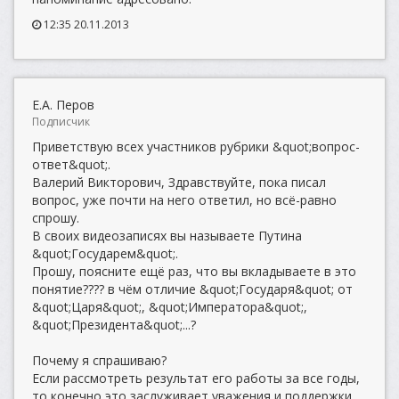
12:35 20.11.2013
Е.А. Перов
Подписчик
Приветствую всех участников рубрики &quot;вопрос-
ответ&quot;.
Валерий Викторович, Здравствуйте, пока писал
вопрос, уже почти на него ответил, но всё-равно
спрошу.
В своих видеозаписях вы называете Путина
&quot;Государем&quot;.
Прошу, поясните ещё раз, что вы вкладываете в это
понятие???? в чём отличие &quot;Государя&quot; от
&quot;Царя&quot;, &quot;Императора&quot;,
&quot;Президента&quot;...?
Почему я спрашиваю?
Если рассмотреть результат его работы за все годы,
то конечно это заслуживает уважения и поддержки.