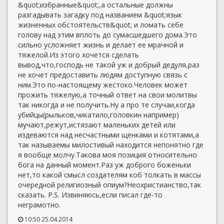
&quot;избранные&quot;,а остальные должны
разгадывать загадку под названием &quot;язык
жизненных обстоятельств&quot; и ломать себе
голову над этим вплоть до сумасшедшего дома.Это
сильно усложняет жизнь и делает ее мрачной и
тяжелой.Из этого хочется сделать
вывод,что,господь не такой уж и добрый дедуля,раз
не хочет предоставить людям доступную связь с
ним.Это по-настоящему жестоко.Человек может
прожить тяжелую,а точный ответ на свои молитвы
так никогда и не получить.Ну а про те случаи,когда
убийцы(рыльков,чикатило,головкин например)
мучают,режут,истязают маленьких детей или
издеваются над несчастными щенками и котятами,а
так называемы милостивый находится непонятно где
я вообще молчу.Такова моя позиция относительно
бога на данный момент.Раз уж доброго боженьки
нет,то какой смысл создателям коб толкать в массы
очередной религиозный опиум?Неохристианство,так
сказать. P.S. Извиняюсь,если писал где-то
неграмотно.
10:50 25.04.2014