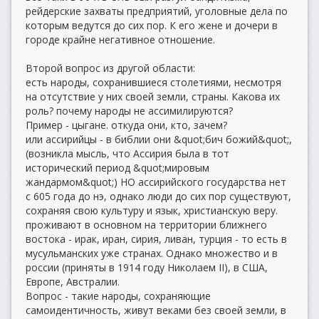
рейдерские захваты предприятий, уголовные дела по
которым ведутся до сих пор. К его жене и дочери в
городе крайне негативное отношение.
Второй вопрос из другой области:
есть народы, сохранившиеся столетиями, несмотря
на отсутствие у них своей земли, страны. Какова их
роль? почему народы не ассимилируются?
Пример - цыгане. откуда они, кто, зачем?
или ассирийцы - в библии они &quot;бич божий&quot;,
(возникла мысль, что Ассирия была в тот
исторический период &quot;мировым
жандармом&quot;) НО ассирийского государства нет
с 605 года до нэ, однако люди до сих пор существуют,
сохраняя свою культуру и язык, христианскую веру.
проживают в основном на территории ближнего
востока - ирак, иран, сирия, ливан, турция - то есть в
мусульманских уже странах. Однако множество и в
россии (приняты в 1914 году Николаем II), в США,
Европе, Австралии.
Вопрос - такие народы, сохраняющие
самоидентичность, живут веками без своей земли, в