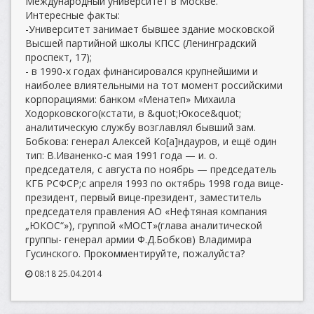
Международный университет в Москве.
Интересные факты:
-Университет занимает бывшее здание московской
Высшей партийной школы КПСС (Ленинградский
проспект, 17);
- в 1990-х годах финансировался крупнейшими и
наиболее влиятельными на тот момент российскими
корпорациями: банком «Менатеп» Михаила
Ходорковского(кстати, в &quot;Юкосе&quot;
аналитическую службу возглавлял бывший зам.
Бобкова: генерал Алексей Ко[а]ндауров, и ещё один
тип: В.Иваненко-с мая 1991 года — и. о.
председателя, с августа по ноябрь — председатель
КГБ РСФСР;с апреля 1993 по октябрь 1998 года вице-
президент, первый вице-президент, заместитель
председателя правления АО «Нефтяная компания
„ЮКОС“»), группой «МОСТ»(глава аналитической
группы- генерал армии Ф.Д.Бобков) Владимира
Гусинского. Прокомментируйте, пожалуйста?
08:18 25.04.2014