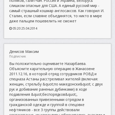
поляков, галитчан. Россия и Украина, Белорусь
слишком опасные для США. А единый русский мир -
самый страшный кошмар англосаксов. Как говорил И.
Сталин, если славяне объединятся, то никто в мире
даже пальцем пошевелить не сможет
05:20 25.04.2014
Денисов Максим
Подписчик
Вы положительно оцениваете Назарбаева.
Объясните карательную операцию в Жанаозене
2011.12.16, в которой отряд сотрудников РОВД и
спецназа Астаны расстреливал жителей (включая:
женщин, стрельбу &quot;по македонски&quot; с двух
рук и добивание раненых дубинками) в ходе
подавления &quot;беспорядков&quot;,
организованных привезенными отрядом в
гражданской одежде и группой в спецовке
нефтяников - все 3 группы действовали
согласованно, их командиры обменивались знаками и