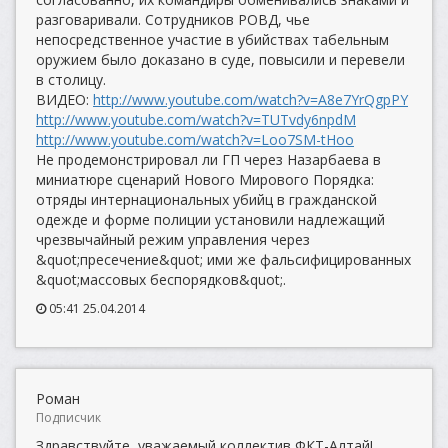
разговаривали. Сотрудников РОВД, чье
непосредственное участие в убийствах табельным
оружием было доказано в суде, повысили и перевели
в столицу.
ВИДЕО:
http://www.youtube.com/watch?v=A8e7YrQgpPY
http://www.youtube.com/watch?v=TUTvdy6npdM
http://www.youtube.com/watch?v=Loo7SM-tHoo
Не продемонстрировал ли ГП через Назарбаева в
миниатюре сценарий Нового Мирового Порядка:
отряды интернациональных убийц в гражданской
одежде и форме полиции установили надлежащий
чрезвычайный режим управления через
&quot;пресечение&quot; ими же фальсифицированных
&quot;массовых беспорядков&quot;.
05:41 25.04.2014
Роман
Подписчик
Здравствуйте, уважаемый коллектив ФКТ-Алтай!