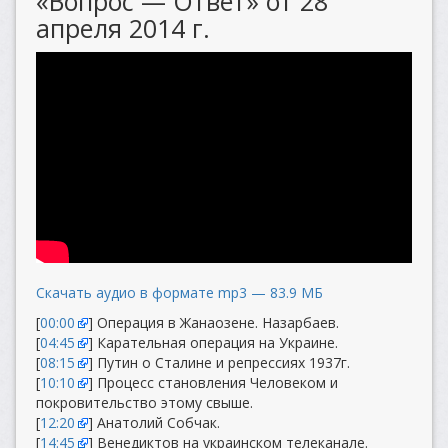
«Вопрос — Ответ» от 28
апреля 2014 г.
Скачать аудио в формате mp3 — 83.9 МБ
[
00:00
] Операция в Жанаозене. Назарбаев.
[
04:45
] Карательная операция на Украине.
[
08:15
] Путин о Сталине и репрессиях 1937г.
[
10:10
] Процесс становления Человеком и
покровительство этому свыше.
[
12:20
] Анатолий Собчак.
[
14:45
] Венедиктов на украинском телеканале.