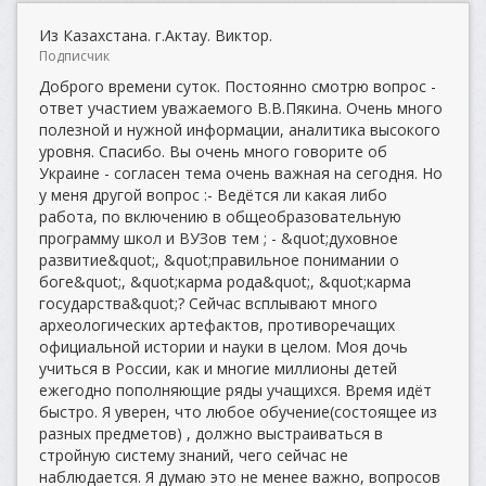
Из Казахстана. г.Актау. Виктор.
Подписчик
Доброго времени суток. Постоянно смотрю вопрос -
ответ участием уважаемого В.В.Пякина. Очень много
полезной и нужной информации, аналитика высокого
уровня. Спасибо. Вы очень много говорите об
Украине - согласен тема очень важная на сегодня. Но
у меня другой вопрос :- Ведётся ли какая либо
работа, по включению в общеобразовательную
программу школ и ВУЗов тем ; - &quot;духовное
развитие&quot;, &quot;правильное понимании о
боге&quot;, &quot;карма рода&quot;, &quot;карма
государства&quot;? Сейчас всплывают много
археологических артефактов, противоречащих
официальной истории и науки в целом. Моя дочь
учиться в России, как и многие миллионы детей
ежегодно пополняющие ряды учащихся. Время идёт
быстро. Я уверен, что любое обучение(состоящее из
разных предметов) , должно выстраиваться в
стройную систему знаний, чего сейчас не
наблюдается. Я думаю это не менее важно, вопросов