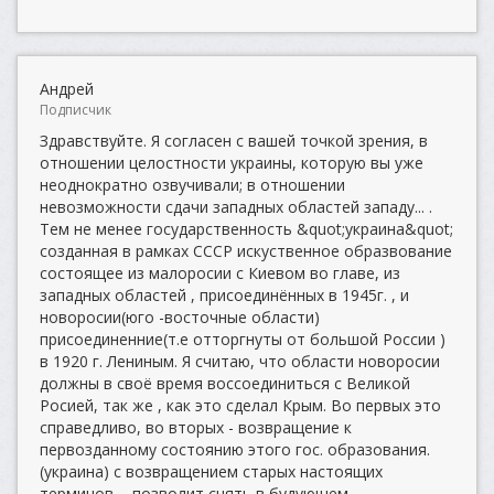
Андрей
Подписчик
Здравствуйте. Я согласен с вашей точкой зрения, в
отношении целостности украины, которую вы уже
неоднократно озвучивали; в отношении
невозможности сдачи западных областей западу... .
Тем не менее государственность &quot;украина&quot;
созданная в рамках СССР искуственное образвование
состоящее из малоросии с Киевом во главе, из
западных областей , присоединённых в 1945г. , и
новоросии(юго -восточные области)
присоединенние(т.е отторгнуты от большой России )
в 1920 г. Лениным. Я считаю, что области новоросии
должны в своё время воссоединиться с Великой
Росией, так же , как это сделал Крым. Во первых это
справедливо, во вторых - возвращение к
первозданному состоянию этого гос. образования.
(украина) с возвращением старых настоящих
терминов..., позволит снять в будующем