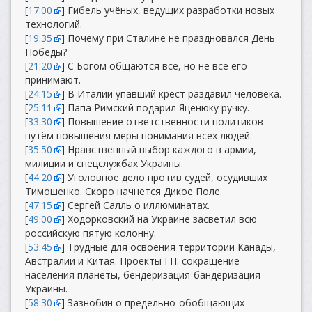
[
17:00
] Гибель учёных, ведущих разработки новых
технологий.
[
19:35
] Почему при Сталине не праздновался День
Победы?
[
21:20
] С Богом общаются все, но не все его
принимают.
[
24:15
] В Италии упавший крест раздавил человека.
[
25:11
] Папа Римский подарил Яценюку ручку.
[
33:30
] Повышение ответственности политиков
путём повышения меры понимания всех людей.
[
35:50
] Нравственный выбор каждого в армии,
милиции и спецслужбах Украины.
[
44:20
] Уголовное дело против судей, осудивших
Тимошенко. Скоро начнётся Дикое Поле.
[
47:15
] Сергей Салль о иллюминатах.
[
49:00
] Ходорковский на Украине засветил всю
российскую пятую колонну.
[
53:45
] Трудные для освоения территории Канады,
Австралии и Китая. Проекты ГП: сокращение
населения планеты, бендеризация-бандеризация
Украины.
[
58:30
] Зазнобин о предельно-обобщающих