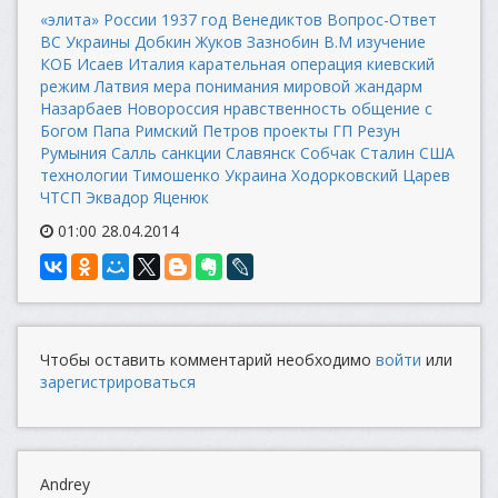
«элита» России
1937 год
Венедиктов
Вопрос-Ответ
ВС Украины
Добкин
Жуков
Зазнобин В.М
изучение
КОБ
Исаев
Италия
карательная операция
киевский
режим
Латвия
мера понимания
мировой жандарм
Назарбаев
Новороссия
нравственность
общение с
Богом
Папа Римский
Петров
проекты ГП
Резун
Румыния
Салль
санкции
Славянск
Собчак
Сталин
США
технологии
Тимошенко
Украина
Ходорковский
Царев
ЧТСП
Эквадор
Яценюк
01:00 28.04.2014
Чтобы оставить комментарий необходимо
войти
или
зарегистрироваться
Andrey