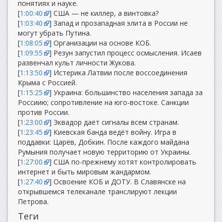
понятиях и науке.
[
1:00:40
] США — не киллер, а винтовка?
[
1:03:40
] Запад и прозападная элита в России не
могут убрать Путина.
[
1:08:05
] Организации на основе КОБ.
[
1:09:55
] Резун запустил процесс осмысления. Исаев
развенчал культ личности Жукова.
[
1:13:50
] Истерика Латвии после воссоединения
Крыма с Россией.
[
1:15:25
] Украина: большинство населения запада за
Россиию; сопротивление на юго-востоке. Санкции
против России.
[
1:23:00
] Эквадор даёт сигналы всем странам.
[
1:23:45
] Киевская банда ведёт войну. Игра в
поддавки: Царёв, Добкин. После каждого майдана
Румыния получает новую территорию от Украины.
[
1:27:00
] США по-прежнему хотят контролировать
интернет и быть мировым жандармом.
[
1:27:40
] Освоение КОБ и ДОТУ. В Славянске на
открывшемся телеканале транслируют лекции
Петрова.
Теги