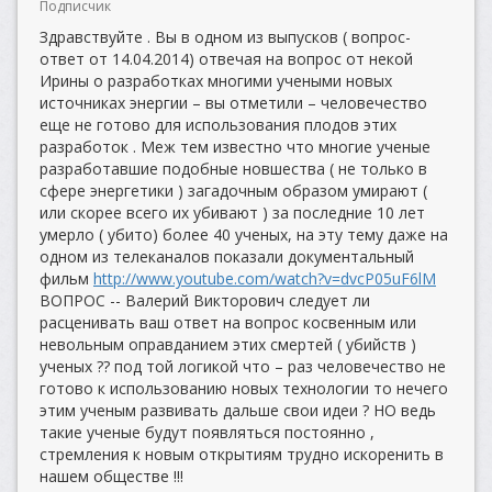
Подписчик
Здравствуйте . Вы в одном из выпусков ( вопрос-
ответ от 14.04.2014) отвечая на вопрос от некой
Ирины о разработках многими учеными новых
источниках энергии – вы отметили – человечество
еще не готово для использования плодов этих
разработок . Меж тем известно что многие ученые
разработавшие подобные новшества ( не только в
сфере энергетики ) загадочным образом умирают (
или скорее всего их убивают ) за последние 10 лет
умерло ( убито) более 40 ученых, на эту тему даже на
одном из телеканалов показали документальный
фильм
http://www.youtube.com/watch?v=dvcP05uF6lM
ВОПРОС -- Валерий Викторович следует ли
расценивать ваш ответ на вопрос косвенным или
невольным оправданием этих смертей ( убийств )
ученых ?? под той логикой что – раз человечество не
готово к использованию новых технологии то нечего
этим ученым развивать дальше свои идеи ? НО ведь
такие ученые будут появляться постоянно ,
стремления к новым открытиям трудно искоренить в
нашем обществе !!!