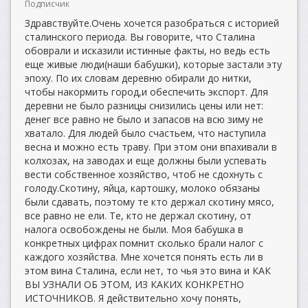
Подписчик
Здравствуйте.Очень хочется разобраться с историей
сталинского периода. Вы говорите, что Сталина
обоврали и исказили истинные факты, но ведь есть
еще живые люди(наши бабушки), которые застали эту
эпоху. По их словам деревню обирали до нитки,
чтобы накормить город,и обеспечить экспорт. Для
деревни не было разницы снизились цены или нет:
денег все равно не было и запасов на всю зиму не
хватало. Для людей было счастьем, что наступила
весна и можно есть траву. При этом они впахивали в
колхозах, на заводах и еще должны были успевать
вести собственное хозяйство, чтоб не сдохнуть с
голоду.Скотину, яйца, картошку, молоко обязаны
были сдавать, поэтому те кто держал скотину мясо,
все равно не ели. Те, кто не держал скотину, от
налога освобождены не были. Моя бабушка в
конкретных цифрах помнит сколько брали налог с
каждого хозяйства. Мне хочется понять есть ли в
этом вина Сталина, если нет, то чья это вина и КАК
ВЫ УЗНАЛИ ОБ ЭТОМ, ИЗ КАКИХ КОНКРЕТНО
ИСТОЧНИКОВ. Я действительно хочу понять,