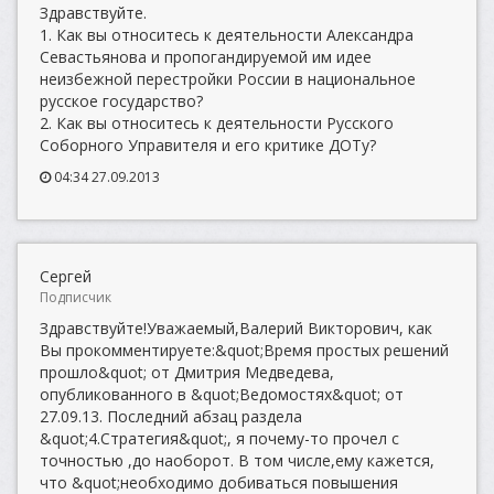
Здравствуйте.
1. Как вы относитесь к деятельности Александра
Севастьянова и пропогандируемой им идее
неизбежной перестройки России в национальное
русское государство?
2. Как вы относитесь к деятельности Русского
Cоборного Управителя и его критике ДОТу?
04:34 27.09.2013
Сергей
Подписчик
Здравствуйте!Уважаемый,Валерий Викторович, как
Вы прокомментируете:&quot;Время простых решений
прошло&quot; от Дмитрия Медведева,
опубликованного в &quot;Ведомостях&quot; от
27.09.13. Последний абзац раздела
&quot;4.Стратегия&quot;, я почему-то прочел с
точностью ,до наоборот. В том числе,ему кажется,
что &quot;необходимо добиваться повышения