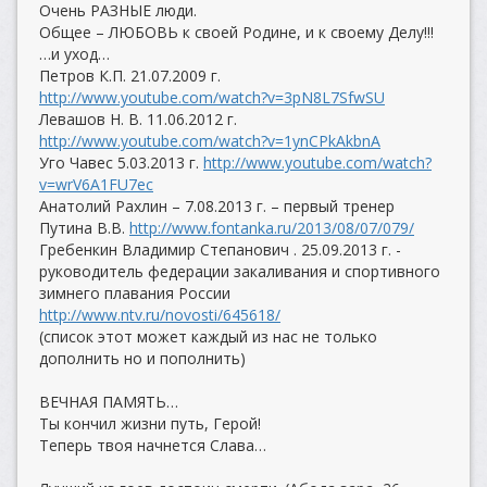
Очень РАЗНЫЕ люди.
Общее – ЛЮБОВЬ к своей Родине, и к своему Делу!!!
…и уход…
Петров К.П. 21.07.2009 г.
http://www.youtube.com/watch?v=3pN8L7SfwSU
Левашов Н. В. 11.06.2012 г.
http://www.youtube.com/watch?v=1ynCPkAkbnA
Уго Чавес 5.03.2013 г.
http://www.youtube.com/watch?
v=wrV6A1FU7ec
Анатолий Рахлин – 7.08.2013 г. – первый тренер
Путина В.В.
http://www.fontanka.ru/2013/08/07/079/
Гребенкин Владимир Степанович . 25.09.2013 г. -
руководитель федерации закаливания и спортивного
зимнего плавания России
http://www.ntv.ru/novosti/645618/
(список этот может каждый из нас не только
дополнить но и пополнить)
ВЕЧНАЯ ПАМЯТЬ…
Ты кончил жизни путь, Герой!
Теперь твоя начнется Слава…