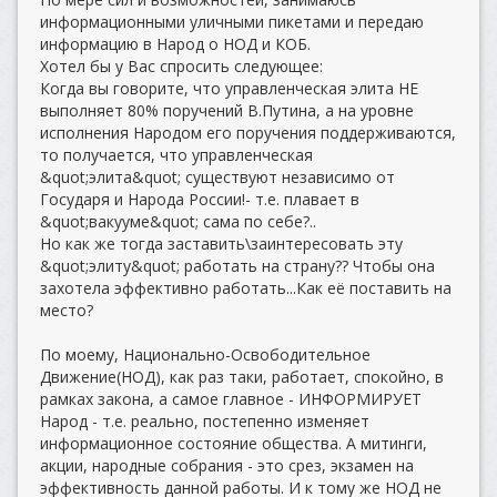
информационными уличными пикетами и передаю
информацию в Народ о НОД и КОБ.
Хотел бы у Вас спросить следующее:
Когда вы говорите, что управленческая элита НЕ
выполняет 80% поручений В.Путина, а на уровне
исполнения Народом его поручения поддерживаются,
то получается, что управленческая
&quot;элита&quot; существуют независимо от
Государя и Народа России!- т.е. плавает в
&quot;вакууме&quot; сама по себе?..
Но как же тогда заставить\заинтересовать эту
&quot;элиту&quot; работать на страну?? Чтобы она
захотела эффективно работать...Как её поставить на
место?
По моему, Национально-Освободительное
Движение(НОД), как раз таки, работает, спокойно, в
рамках закона, а самое главное - ИНФОРМИРУЕТ
Народ - т.е. реально, постепенно изменяет
информационное состояние общества. А митинги,
акции, народные собрания - это срез, экзамен на
эффективность данной работы. И к тому же НОД не