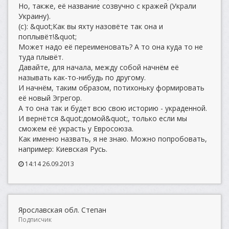
Но, также, её название созвучно с кражей (Украли
Украину).
(с): &quot;Как вы яхту назовёте так она и
поплывёт!&quot;
Может надо её переименовать? А то она куда то не
туда плывёт.
Давайте, для начала, между собой начнём её
называть как-то-нибудь по другому.
И начнём, таким образом, потихоньку формировать
её новый Эгрегор.
А то она так и будет всю свою историю - украденной.
И вернётся &quot;домой&quot;, только если мы
сможем её украсть у Евросоюза.
Как именно назвать, я не знаю. Можно попробовать,
например: Киевская Русь.
14:14 26.09.2013
Ярославская обл. Степан
Подписчик