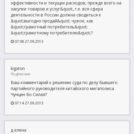
эффективности и текущих расходов, прежде всего на
закупки товаров и услуг&quot;,т.е. вся сфера
деятельности в России должна сводиться к
&quot;выгодно продай&quot; чужое, как
&quot;грамотный потребитель&quot;
&quot;грамотному потребителю&quot;?
07:08 27.09.2013
kigxton
Подписчик
Ваш комментарий к решению суда по делу бывшего
партийного руководителя китайского мегаполиса
Чунцин Бо Силая?
07:14 27.09.2013
д елена