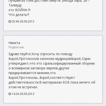
Лучший из гоев достоин смерти. (Абода зара, 26 –
Талмуд)
это ВОЙНА !!!
Что делать!?
03:49 28.09.2013
Никита
Подписчик
Здравствуйте.Хочу спросить по поводу
&quot;Протоколов сионских мудрецов&quot;.Одни
утверждают,что это сфальсифицированный сборник
о всемирном заговоре евреев,другие
придерживаются мнения,что
&quot;Протоколы...&quot;соответствуют
действительности.В материалах КОБ пока ничего об
этом не встречал.
14:26 28.09.2013