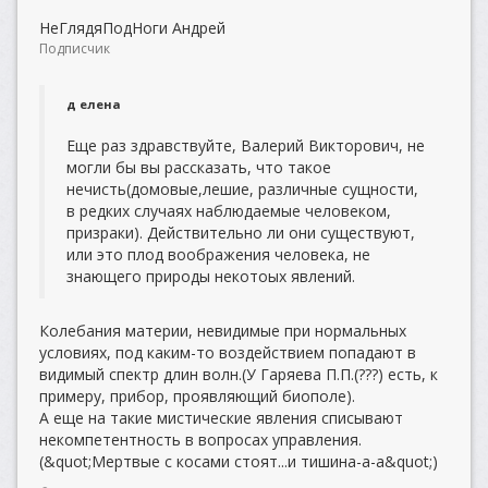
НеГлядяПодНоги Андрей
Подписчик
д елена
Еще раз здравствуйте, Валерий Викторович, не
могли бы вы рассказать, что такое
нечисть(домовые,лешие, различные сущности,
в редких случаях наблюдаемые человеком,
призраки). Действительно ли они существуют,
или это плод воображения человека, не
знающего природы некотоых явлений.
Колебания материи, невидимые при нормальных
условиях, под каким-то воздействием попадают в
видимый спектр длин волн.(У Гаряева П.П.(???) есть, к
примеру, прибор, проявляющий биополе).
А еще на такие мистические явления списывают
некомпетентность в вопросах управления.
(&quot;Мертвые с косами стоят...и тишина-а-а&quot;)