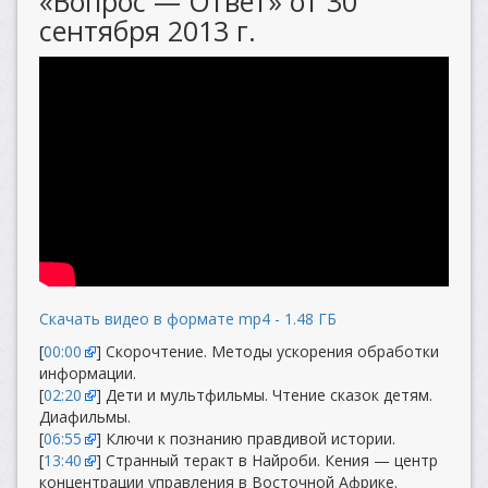
«Вопрос — Ответ» от 30
сентября 2013 г.
Скачать видео в формате mp4 - 1.48 ГБ
[
00:00
] Скорочтение. Методы ускорения обработки
информации.
[
02:20
] Дети и мультфильмы. Чтение сказок детям.
Диафильмы.
[
06:55
] Ключи к познанию правдивой истории.
[
13:40
] Странный теракт в Найроби. Кения — центр
концентрации управления в Восточной Африке.