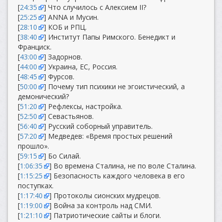
[
24:35
] Что случилось с Алексием II?
[
25:25
] ANNA и Мусин.
[
28:10
] КОБ и РПЦ.
[
38:40
] Институт Папы Римского. Бенедикт и
Франциск.
[
43:00
] Задорнов.
[
44:00
] Украина, ЕС, Россия.
[
48:45
] Фурсов.
[
50:00
] Почему тип психики не эгоистический, а
демонический?
[
51:20
] Рефлексы, настройка.
[
52:50
] Севастьянов.
[
56:40
] Русский соборный управитель.
[
57:20
] Медведев: «Время простых решений
прошло».
[
59:15
] Бо Силай.
[
1:06:35
] Во времена Сталина, не по воле Сталина.
[
1:15:25
] Безопасность каждого человека в его
поступках.
[
1:17:40
] Протоколы сионских мудрецов.
[
1:19:00
] Война за контроль над СМИ.
[
1:21:10
] Патриотические сайты и блоги.