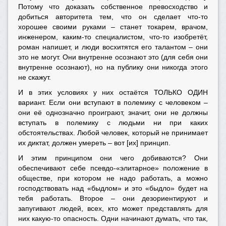
Потому что доказать собственное превосходство и
добиться авторитета тем, что он сделает что-то
хорошее своими руками – станет токарем, врачом,
инженером, каким-то специалистом, что-то изобретёт,
роман напишет, и люди восхитятся его талантом – они
это не могут. Они внутренне осознают это (для себя они
внутренне осознают), но на публику они никогда этого
не скажут.
И в этих условиях у них остаётся ТОЛЬКО ОДИН
вариант. Если они вступают в полемику с человеком –
они её однозначно проиграют, значит, они не должны
вступать в полемику с людьми ни при каких
обстоятельствах. Любой человек, который не принимает
их диктат, должен умереть – вот [их] принцип.
И этим принципом они чего добиваются? Они
обеспечивают себе псевдо-
«
элитарное
»
положение в
обществе, при котором не надо работать, а можно
господствовать над
«
быдлом
»
и это
«
быдло
»
будет на
тебя работать. Второе – они дезориентируют и
запугивают людей, всех, кто может представлять для
них какую-то опасность. Одни начинают думать, что так,