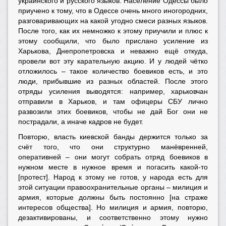
украинского и русского языков. Население Одессы было
приучено к тому, что в Одессе очень много иногородних,
разговаривающих на какой угодно смеси разных языков.
После того, как их немножко к этому приучили и плюс к
этому сообщили, что было прислано усиление из
Харькова, Днепропетровска и неважно ещё откуда,
провели вот эту карательную акцию. И у людей чётко
отложилось – такое количество боевиков есть, и это
люди, прибывшие из разных областей. После этого
отряды усиления выводятся: например, харьковчан
отправили в Харьков, и там офицеры СБУ лично
развозили этих боевиков, чтобы не дай Бог они не
пострадали, а иначе кадров не будет.
Повторю, власть киевской банды держится только за
счёт того, что они структурно манёвренней,
оперативней – они могут собрать отряд боевиков в
нужном месте в нужное время и погасить какой-то
[протест]. Народ к этому не готов, у народа есть для
этой ситуации правоохранительные органы – милиция и
армия, которые должны быть постоянно [на страже
интересов общества]. Но милиция и армия, повторю,
дезактивированы, и соответственно этому нужно