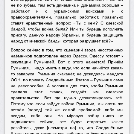
не по зубам, там есть динамика и динамика хорошая –
работают и с украинскими войсками, и с
правоохранителями, правильно работают, правильно
ставят нравственный вопрос: «Ты с кем? С киевской
бандой, чтобы война была? Или ты будешь исполнять
присягу, данную народу Украины, и будешь защищать
народ от киевской банды, которая разрушает всё?»
Вопрос сейчас в том, что сценарий ввода иностранных
наёмников подготовлен через Одессу. Одессу готовят к
оккупации Румынией. Вот с этого начнётся! Причём
Румыния… надо иметь в виду, что если начнётся какая-
то заваруха, Румыния скаканёт, не дожидаясь мандата
ООН, по приказу Соединённых Штатов – Румыния сама
не дееспособна. А условия для того, чтобы Румыния
сделала этот скачок, создаёт им киевское
правительство. Вот где нужно дезактивировать всё.
Потому что если зайдут войска Румынии, мы опять же
встаём [перед] той же самой проблемой: либо мы
входим, либо они. На мiровую войну никто не
подпишется сейчас, все будут стараться как-то
разойтись, даже [несмотря на] то, что Соединённые
Штаты упорно толкают все события на Украине именно