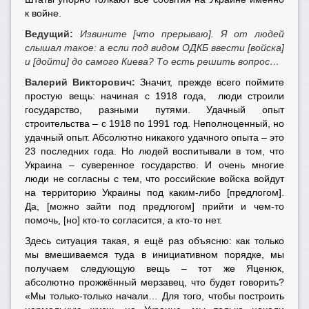
к войне.
Ведущий:
Извините [что прерываю]. Я от людей
слышал такое: а если под видом ОДКБ ввести [войска]
и [дойти] до самого Киева? То есть решить вопрос…
Валерий Викторович:
Значит, прежде всего поймите
простую вещь: начиная с 1918 года, люди строили
государство, разными путями. Удачный опыт
строительства – с 1918 по 1991 год. Неполноценный, но
удачный опыт. Абсолютно никакого удачного опыта – это
23 последних года. Но людей воспитывали в том, что
Украина – суверенное государство. И очень многие
люди не согласны с тем, что российские войска войдут
на территорию Украины под каким-либо [предлогом].
Да, [можно зайти под предлогом] прийти и чем-то
помочь, [но] кто-то согласится, а кто-то нет.
Здесь ситуация такая, я ещё раз объясню: как только
мы вмешиваемся туда в инициативном порядке, мы
получаем следующую вещь – тот же Яценюк,
абсолютно прожжённый мерзавец, что будет говорить?
«Мы только-только начали… Для того, чтобы построить