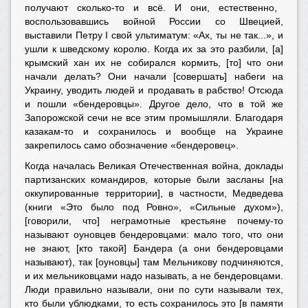
получают сколько-то и всё. И они, естественно,
воспользовавшись войной России со Швецией,
выставили Петру I свой ультиматум: «Ах, ты не так...», и
ушли к шведскому королю. Когда их за это разбили, [а]
крымский хан их не собирался кормить, [то] что они
начали делать? Они начали [совершать] набеги на
Украину, уводить людей и продавать в рабство! Отсюда
и пошли «бендеровцы». Другое дело, что в той же
Запорожской сечи не все этим промышляли. Благодаря
казакам-то и сохранилось и вообще на Украине
закрепилось само обозначение «бендеровец».
Когда началась Великая Отечественная война, доклады
партизанских командиров, которые были засланы [на
оккупированные территории], в частности, Медведева
(книги «Это было под Ровно», «Сильные духом»),
[говорили, что] неграмотные крестьяне почему-то
называют оуновцев бендеровцами: мало того, что они
не знают, [кто такой] Бандера (а они бендеровцами
называют), так [оуновцы] там Мельникову подчиняются,
и их мельниковцами надо называть, а не бендеровцами.
Люди правильно называли, они по сути называли тех,
кто были ублюдками, то есть сохранилось это [в памяти