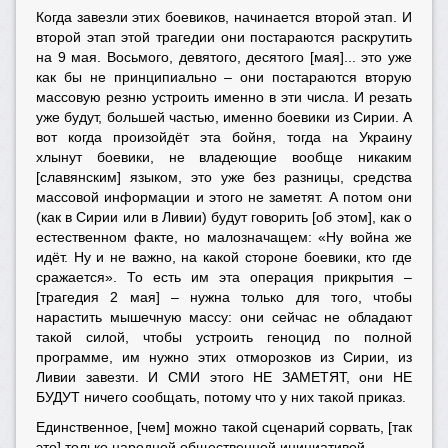
Когда завезли этих боевиков, начинается второй этап. И
второй этап этой трагедии они постараются раскрутить
на 9 мая. Восьмого, девятого, десятого [мая]... это уже
как бы не принципиально – они постараются вторую
массовую резню устроить именно в эти числа. И резать
уже будут, большей частью, именно боевики из Сирии. А
вот когда произойдёт эта бойня, тогда на Украину
хлынут боевики, не владеющие вообще никаким
[славянским] языком, это уже без разницы, средства
массовой информации и этого не заметят. А потом они
(как в Сирии или в Ливии) будут говорить [об этом], как о
естественном факте, но малозначащем: «Ну война же
идёт. Ну и не важно, на какой стороне боевики, кто где
сражается». То есть им эта операция прикрытия –
[трагедия 2 мая] – нужна только для того, чтобы
нарастить мышечную массу: они сейчас не обладают
такой силой, чтобы устроить геноцид по полной
программе, им нужно этих отморозков из Сирии, из
Ливии завезти. И СМИ этого НЕ ЗАМЕТЯТ, они НЕ
БУДУТ ничего сообщать, потому что у них такой приказ.
Единственное, [чем] можно такой сценарий сорвать, [так
это] только народной общественной инициативой.