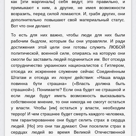
как [эти маргиналы] себя ведут, это правильно, и
примыкают к ним, а другие, не имея возможности
возразить, перед силой ломаются. И, грабя других, они
дополнительно повышают свой материальный статус.
Вот что они делают.
То есть для них важно, чтобы люди для них были
рабочим быдлом, которым бы они управляли. И ради
достижения этой цели они готовы служить ЛЮБОЙ
политической, военной силе, опираясь на которую они
смогли бы заставить людей подчиниться им. Вот отсюда
сотрудничество украинских националистов с Гитлером,
отсюда их искреннее служение сейчас Соединённым
Штатам и отсюда их лозунг действия:
«Наша влада
повинна бути страшна»
(«Власть должна быть
страшной»). Понимаете? Если она будет не страшной и
если люди будут иметь возможность высказывать
собственное мнение, то они никогда не смогут остаться
у власти. Чтобы [им] остаться у власти, необходим
террор! И чем страшнее будет смерть каждого человека,
тем гарантированнее они будут селить страх в сердца
людей. [Но] это они так думают. Они поселили страх в
сердцах людей во время Великой Отечественной