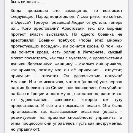
быть виноваты…
Когда произошло это замещение, то возникает
следующее. Народ подготовлен. И смотрите, что сейчас
в Одессе? Требуют реванша! Людей отпустили, теперь
их… Кого арестовали? Арестовали тех, кто мирный
протест власти выставлял. Ни одного боевика не
арестовали! Боевики требуют, чтобы этих мирных
протестующих посадили, им хочется крови. О том, как
им хочется крови, есть ролик в Интернете, каждый
может посмотреть, как там с чувством, с удовольствием
душили беременную женщину – сколько она кричала,
как кричала, потому что он её придушит – отпустит,
придушит – отпустит. Он удовольствие получал!
Нелюди! И я не исключаю, что это [делала] уже первая
партия боевиков из Сирии, они засиделись без убийств
на базе в Греции и поэтому он, естественно, растягивал
то удовольствие, совершить которое ем туту
предоставили. И всё это покрывают власти. Это было
организовано так называемыми властями (власть –
реализуемая на практике способность управлять, а
этим процессом они управляют, пусть как инструменты,
но управляют).