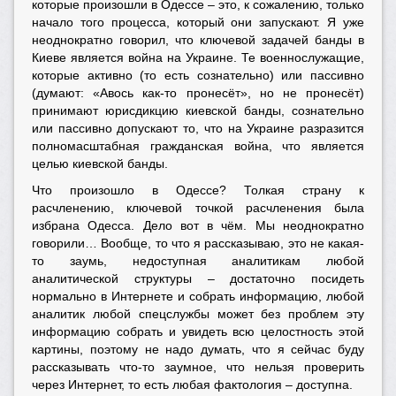
которые произошли в Одессе – это, к сожалению, только
начало того процесса, который они запускают. Я уже
неоднократно говорил, что ключевой задачей банды в
Киеве является война на Украине. Те военнослужащие,
которые активно (то есть сознательно) или пассивно
(думают: «Авось как-то пронесёт», но не пронесёт)
принимают юрисдикцию киевской банды, сознательно
или пассивно допускают то, что на Украине разразится
полномасштабная гражданская война, что является
целью киевской банды.
Что произошло в Одессе? Толкая страну к
расчленению, ключевой точкой расчленения была
избрана Одесса. Дело вот в чём. Мы неоднократно
говорили… Вообще, то что я рассказываю, это не какая-
то заумь, недоступная аналитикам любой
аналитической структуры – достаточно посидеть
нормально в Интернете и собрать информацию, любой
аналитик любой спецслужбы может без проблем эту
информацию собрать и увидеть всю целостность этой
картины, поэтому не надо думать, что я сейчас буду
рассказывать что-то заумное, что нельзя проверить
через Интернет, то есть любая фактология – доступна.