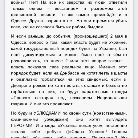
войны? Нет! На все их зверства их люди ответили
только одним – восстанием и разгромом этой
фашистской нечисти. То же самое произойдёт и в
Одессе. Другого варианта нет. Но они стремятся убить
всех, кто не согласен быть их рабом, быдлом.
И если раньше, до события, [произошедшего] 2 мая в
Одессе, вопрос о том, какая власть будет на Украине,
какой государственный порядок будет на Украине, был
ещё дискутируемым и можно было ещё о чём-то
разговаривать, то после 2 мая этот вопрос закрыт –
власть показала своё реальное лицо. Именно этот
порядок будет: если на Донбассе не хотят лезть в шахты
и безплатно горбатиться на этих свидомых, если в
Днепропетровске не хотят встать к станкам и безплатно
горбатиться на них, то будут карательные отряды
«Правого сектора» под названием Национальная
гвардия. И они это проявляют.
Но будучи УБЛЮДКАМИ по своей сути (нравственными,
физическими ублюдками), они хотят выглядеть
ГЕРОЯМИ. И отсюда «Украина понад усе», постоянно
«
сала
»
себе требуют ([«Слава Украине! Героям
слава!»], обзывают себя героями. Понимаете? Им