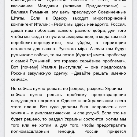
включение Молдавии (включая Приднестровье) –
Великая Румыния, эту цель преследуют Соединённые
Штаты. Если в Одессу заходит миротворческий
контингент Италии: «Ребят, мы здесь ненадолго. Россия,
давай нам побольше всякого разного добра, для того
чтобы мы сюда не пустили американцев, и когда там всё
переболит-перекрутится, мы уйдём, а территория
останется для вашего Русского мiра. А если там будут
румынские войска, то вы потом [будете] иметь проблему
с самой Румынией, это гораздо серьёзнее проблема».
Вот [почему] Италия [выступила] – она предложила
России закулисную сделку: «Давайте решать именно
сейчас».
Но сейчас нужно решать не [вопрос] раздела Украины –
сейчас нужно решать проблему предотвращения
следующего погрома в Одессе и нейтрализации всего
этого плана. Вот куда должны быть направлены все
усилия – и дипломатические, и спецслужб. Если это не
будет решено, то раздел Украины состоится, хотим мы
того или не хотим, а для того, чтобы предотвратить
полномасштабный геноцид, России придётся