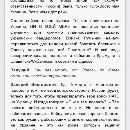
соглашаться на то, чтобы зоной, так скажем,
ответственности [России] была только Юго-Восточная
Украина. Вот о чём идёт речь.
Ставки сейчас очень высоки. То, что происходит на
Украине, НИ В КОЕЙ МЕРЕ не является частными
случаями или каким-то планированием каких-то
украинских бандерлогов. Войска Румынии начали
передвигаться две недели назад! Завозить боевиков в
Одессу начали тогда же! Понимаете? И всё ведь
синхронизировано, повторю: и события в Крыму, и в
Славя́нске/Сла́вянске, и события в Одессе.
Ведущий:
Как раз чтобы от Одессы до Киева
американцы всё контролировали.
Валерий Викторович:
Да. Помните, я многократно
говорил о том, что ввод войск со стороны России [будет]
только для того, чтобы предотвратить ввод войск НАТО
на Украину. И когда говорят:
«С
кем там воевать?..
»
Там
воевать действительно не с кем. Но никто и не
собирается воевать. Войну начать очень просто. Знаете,
это как рукав с работающим станком: маленькая война
на Украине – это как рукав, который зацепит