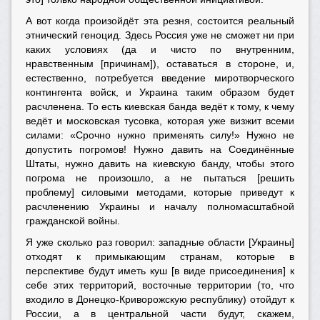
А вот когда произойдёт эта резня, состоится реальный
этнический геноцид. Здесь Россия уже не сможет ни при
каких условиях (да и чисто по внутренним,
нравственным [причинам]), оставаться в стороне, и,
естественно, потребуется введение миротворческого
контингента войск, и Украина таким образом будет
расчленена. То есть киевская банда ведёт к тому, к чему
ведёт и московская тусовка, которая уже визжит всеми
силами: «Срочно нужно применять силу!» Нужно не
допустить погромов! Нужно давить на Соединённые
Штаты, нужно давить на киевскую банду, чтобы этого
погрома не произошло, а не пытаться [решить
проблему] силовыми методами, которые приведут к
расчленению Украины и началу полномасштабной
гражданской войны.
Я уже сколько раз говорил: западные области [Украины]
отходят к примыкающим странам, которые в
перспективе будут иметь куш [в виде присоединения] к
себе этих территорий, восточные территории (то, что
входило в Донецко-Криворожскую республику) отойдут к
России, а в центральной части будут, скажем,