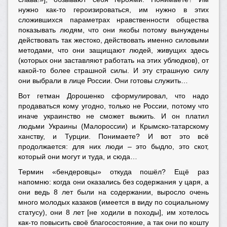
нужно как-то героизироваться, им нужно в этих
сложившихся параметрах нравственности общества
показывать людям, что они якобы потому вынуждены
действовать так жестоко, действовать именно силовыми
методами, что они защищают людей, живущих здесь
(которых они заставляют работать на этих ублюдков), от
какой-то более страшной силы. И эту страшную силу
они выбрали в лице России. Они готовы служить…
Вот гетман Дорошенко сформулировал, что надо
продаваться кому угодно, только не России, потому что
иначе украинство не сможет выжить. И он платил
людьми Украины (Малороссии) и Крымско-татарскому
ханству, и Турции. Понимаете? И вот это всё
продолжается: для них люди – это быдло, это скот,
который они могут и туда, и сюда…
Термин «бендеровцы» откуда пошёл? Ещё раз
напомню: когда они оказались без содержания у царя, а
они ведь 8 лет были на содержании, выросло очень
много молодых казаков (имеется в виду по социальному
статусу), они 8 лет [не ходили в походы], им хотелось
как-то повысить своё благосостояние, а так они по
кошту