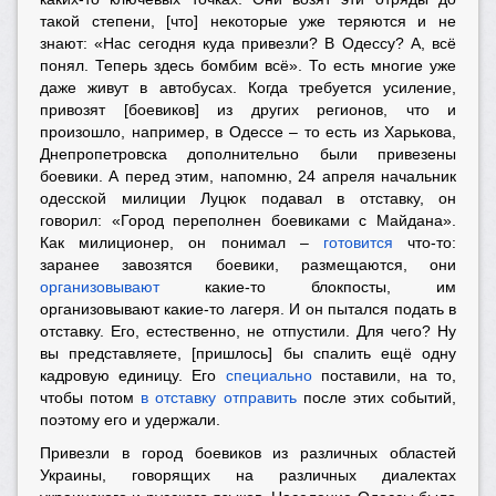
такой степени, [что] некоторые уже теряются и не
знают: «Нас сегодня куда привезли? В Одессу? А, всё
понял. Теперь здесь бомбим всё». То есть многие уже
даже живут в автобусах. Когда требуется усиление,
привозят [боевиков] из других регионов, что и
произошло, например, в Одессе – то есть из Харькова,
Днепропетровска дополнительно были привезены
боевики. А перед этим, напомню, 24 апреля начальник
одесской милиции Луцюк подавал в отставку, он
говорил:
«
Город переполнен боевиками с Майдана
».
К
ак милиционер, он понимал –
готовится
что-то:
заранее завозятся боевики, размещаются, они
организовывают
какие-то блокпосты, им
организовывают какие-то лагеря. И он пытался подать в
отставку. Его, естественно, не отпустили. Для чего? Ну
вы представляете, [пришлось] бы спалить ещё одну
кадровую единицу. Его
специально
поставили, на то,
чтобы потом
в отставку отправить
после этих событий,
поэтому его и удержали.
Привезли в город боевиков из различных областей
Украины, говорящих на различных диалектах