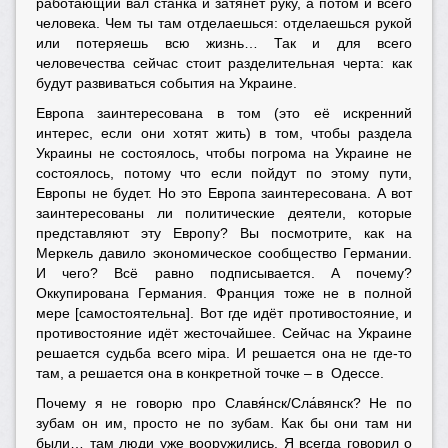
работающий вал станка и затянет руку, а потом и всего
человека. Чем ты там отделаешься: отделаешься рукой
или потеряешь всю жизнь… Так и для всего
человечества сейчас стоит разделительная черта: как
будут развиваться события на Украине.
Европа заинтересована в том (это её искренний
интерес, если они хотят жить) в том, чтобы раздела
Украины не состоялось, чтобы погрома на Украине не
состоялось, потому что если пойдут по этому пути,
Европы не будет. Но это Европа заинтересована. А вот
заинтересованы ли политические деятели, которые
представляют эту Европу? Вы посмотрите, как на
Меркель давило экономическое сообщество Германии.
И чего? Всё равно подписывается. А почему?
Оккупирована Германия. Франция тоже не в полной
мере [самостоятельна]. Вот где идёт противостояние, и
противостояние идёт жесточайшее. Сейчас на Украине
решается судьба всего мiра. И решается она не где-то
там, а решается она в конкретной точке – в Одессе.
Почему я не говорю про Славя́нск/Сла́вянск? Не по
зубам он им, просто не по зубам. Как бы они там ни
были… там люди уже вооружились. Я всегда говорил о