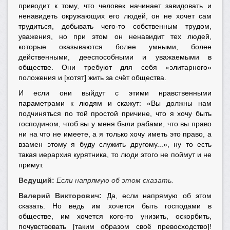
приводит к тому, что человек начинает завидовать и
ненавидеть окружающих его людей, он не хочет сам
трудиться, добывать чего-то собственным трудом,
уважения, но при этом он ненавидит тех людей,
которые оказываются более умными, более
действенными, дееспособными и уважаемыми в
обществе. Они требуют для себя
«
элитарного
»
положения и [хотят] жить за счёт общества.
И если они выйдут с этими нравственными
параметрами к людям и скажут: «Вы должны нам
подчиняться по той простой причине, что я хочу быть
господином, чтоб вы у меня были рабами, что вы право
ни на что не имеете, а я только хочу иметь это право, а
взамен этому я буду служить другому...», ну то есть
такая иерархия курятника, то люди этого не поймут и не
примут.
Ведущий:
Если напрямую об этом сказать.
Валерий Викторович:
Да, если напрямую об этом
сказать. Но ведь им хочется быть господами в
обществе, им хочется кого-то унизить, оскорбить,
почувствовать [таким образом своё превосходство]!