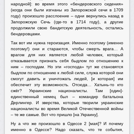
народной]: во время этого «бендеровского сидения»
(когда они были изгнаны из Запорожской сечи в 1709
году) произошло расслоение – одни вернулись назад в
Запорожскую Сечь (где-то в 1714 году), а другие
продолжили свою бандитскую деятельность, остались
бендеровцами.
Так вот им нужна героизация. Именно поэтому (именно
поэтому!) они и стараются, чтобы смерть врага… А
врагом для них является любой человек, который
отказывается признать себя быдлом по отношению к
ним – господам. Но эти «господа» тут же становятся
быдлом по отношению к любой силе, служа которой они
смогут давить и уничтожать людей, [и которая] им
обеспечит эту возможность. Отсюда… Хатынь-то кто
сжёг? Украинские националисты. Там [один]-
единственный немец был – командир батальона
Дерлингер. И зверства, которые творили украинские
националисты во время Великой Отечественной войны
– те же самые. Вот что пришло [на Украину].
Ну а что же произошло в Одессе 2 [мая]? И почему
именно в Одессе? Надо сказать, что те события,