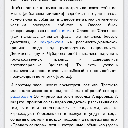
Чтобы понять это, нужно посмотреть вот какое событие.
Мы к [действиям милиции] вернёмся, но для начала
нужно понять: события в Одессе не являются каким-то
частным эпизодом, события в Одессе были
синхронизированы с
событиями
в Славя́нске/Сла́вянске
(там началась активная фаза, там начались боевые
действия), с
конфликтом
на российско-украинской
границе, когда под руководством националиста
Джемилева (ну и Чубарова ещё) пытались нарушить
государственную границу и совершались
противоправные [действия]. То есть уровень
организации очень и очень серьёзный, то есть события
происходили во многих [местах].
И поэтому здесь нужно посмотреть вот что. Третьего
мая стало известно о том, что
2 мая «Правый сектор»
расстрелял
10 мирных жителей посёлка Андреевка
. А
как [это] произошло? В видео свидетели рассказывают о
том, что они договорились с солдатами, что те
израсходуют боекомплект в воздух и уедут, и когда
солдаты стреляли в воздух, подошли два представителя
«Правого сектора», пять иностранных наёмников (здесь