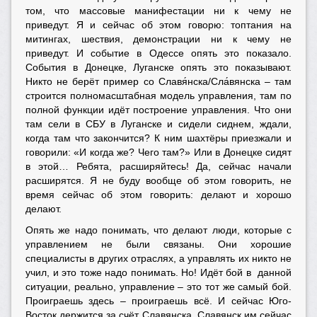
том, что массовые манифестации ни к чему не
приведут. Я и сейчас об этом говорю: топтания на
митингах, шествия, демонстрации ни к чему не
приведут. И событие в Одессе опять это показало.
События в Донецке, Луганске опять это показывают.
Никто не берёт пример со Славя́нска/Сла́вянска – там
строится полномасштабная модель управления, там по
полной функции идёт построение управления. Что они
там сели в СБУ в Луганске и сидели сиднем, ждали,
когда там что закончится? К ним шахтёры приезжали и
говорили: «И когда же? Чего там?» Или в Донецке сидят
в этой… Ребята, расширяйтесь! Да, сейчас начали
расширятся. Я не буду вообще об этом говорить, не
время сейчас об этом говорить: делают и хорошо
делают.
Опять же надо понимать, что делают люди, которые с
управлением не были связаны. Они хорошие
специалисты в других отраслях, а управлять их никто не
учил, и это тоже надо понимать. Но! Идёт бой в данной
ситуации, реально, управление – это тот же самый бой.
Проиграешь здесь – проиграешь всё. И сейчас Юго-
Восток держится за счёт Славянска. Славянск им сейчас