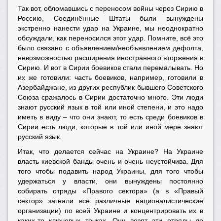
Так вот, обломавшись с переносом войны через Сирию в
Россию, Соединённые Штаты были вынуждены
экстренно нанести удар на Украине, мы неоднократно
обсуждали, как переносился этот удар. Помните, всё это
было связано с объявлением/необъявлением дефолта,
невозможностью расширения иностранного вторжения в
Сирию. И вот в Сирии боевиков стали перемалывать. Но
их же готовили: часть боевиков, например, готовили в
Азербайджане, из других республик бывшего Советского
Союза сражалось в Сирии достаточно много. Эти люди
знают русский язык в той или иной степени, и это надо
иметь в виду – что они знают, то есть среди боевиков в
Сирии есть люди, которые в той или иной мере знают
русский язык.
Итак, что делается сейчас на Украине? На Украине
власть киевской банды очень и очень неустойчива. Для
того чтобы подавить народ Украины, для того чтобы
удержаться у власти, они вынуждены постоянно
собирать отряды «Правого сектора» (а в «Правый
сектор» загнали все различные националистические
организации) по всей Украине и концентрировать их в
каких-то ключевых точках. Они возят эти отряды до