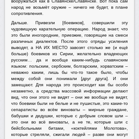
вооружаться как в Славя́нске/Сла́вянске. Вот пока сам
народ не возьмёт оружие – ничего не будет, в плане
сопротивления.
Дальше. Привезли [боевиков], совершили эту
чудовищную карательную операцию. Народ знает, что
это были иногородние, приезжие, говорящие на смеси
различных диалектов. После этого отряды усиления
выводят, а НА ИХ МЕСТО завозят столько же (и ещё
больше) боевиков из Сирии, желательно владеющих
русским… да и вообще каким-нибудь славянским
языком: польским, сербским, болгарским, хорватским –
неважно каким, лишь бы что-то такое было, чтобы
между собой они понимали [друг друга]. И они
замещают. Для народа это происходит как бы особо
незаметно, а средства массовой информации делают
вид, что они этого не видят – они же вообще не видят,
что боевики были не белые и не пушистые, это какие-то
сепаратисты во всём виноваты – мирные граждане,
бабушки и дедушки, которые с добрым словом шли –
это они во всё виноваты, а не те, которые шли с
бейсбольными битами, «коктейлями Молотова»,
которые стреляли, сжигали людей – разве они могут