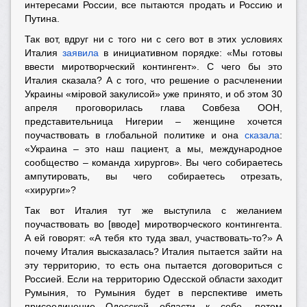
интересами России, все пытаются продать и Россию и
Путина.
Так вот, вдруг ни с того ни с сего вот в этих условиях
Италия
заявила
в инициативном порядке: «Мы готовы
ввести миротворческий контингент». С чего бы это
Италия сказала? А с того, что решение о расчленении
Украины «мiровой закулисой» уже принято, и об этом 30
апреля проговорилась глава Совбеза ООН,
представительница Нигерии – женщине хочется
поучаствовать в глобальной политике и она
сказала
:
«Украина – это наш пациент, а мы, международное
сообщество – команда хирургов». Вы чего собираетесь
ампутировать, вы чего собираетесь отрезать,
«
хирурги
»
?
Так вот Италия тут же выступила с желанием
поучаствовать во [вводе] миротворческого контингента.
А ей говорят: «А тебя кто туда звал, участвовать-то?» А
почему Италия высказалась? Италия пытается зайти на
эту территорию, то есть она пытается договориться с
Россией. Если на территорию Одесской области заходит
Румыния, то Румыния будет в перспективе иметь
присоединение Одесской области к себе, потом