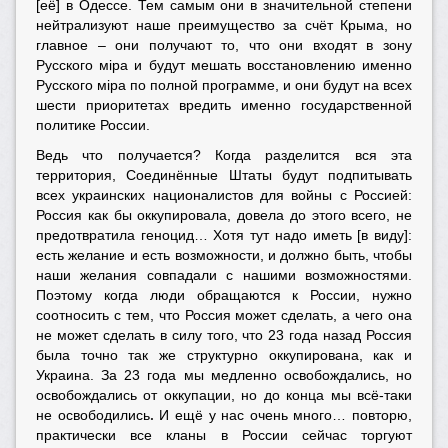
[её] в Одессе. Тем самым они в значительной степени
нейтрализуют наше преимущество за счёт Крыма, но
главное – они получают то, что они входят в зону
Русского мiра и будут мешать восстановлению именно
Русского мiра по полной программе, и они будут на всех
шести приоритетах вредить именно государственной
политике России.
Ведь что получается? Когда разделится вся эта
территория, Соединённые Штаты будут подпитывать
всех украинских националистов для войны с Россией:
Россия как бы оккупировала, довела до этого всего, не
предотвратила геноцид… Хотя тут надо иметь [в виду]:
есть желание и есть возможности, и должно быть, чтобы
наши желания совпадали с нашими возможностями.
Поэтому когда люди обращаются к России, нужно
соотносить с тем, что Россия может сделать, а чего она
не может сделать в силу того, что 23 года назад Россия
была точно так же структурно оккупирована, как и
Украина. За 23 года мы медленно освобождались, но
освобождались от оккупации, но до конца мы всё-таки
не освободились
.
И ещё у нас очень много… повторю,
практически все кланы в России сейчас торгуют