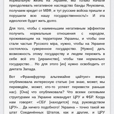
нормальную жизнь на Украине, мы только начали
преодолевать негативное наследство банды Януковича,
получаем кредит от МВФ, и тут русские войска пришли и
порушили всю нашу государственность!» И эта
идеология будет жить долго.
Для того, чтобы с наименьшим негативным эффектом
получить нормальные отношения с народом,
проживающим на территории Украины, и чтобы они
стали частью Русского мiра, нужно, чтобы на Украине
состоялось суверенное государство. [Нужно] дать
возможность этому государству и людям пережить в
себе всё это [украинство], чтобы там нормально
государство… Но для этого [их] нужно освободить от
диктата Запада.
Вот «Франкфуртер альгемайне цайтунг» вчера
опубликовала интересную статью (не знаю, может, мы
переведём, может, кто-то успеет перевести раньше
нас). [Она] что опубликовала? Что всеми силовыми
структурами на Украине командует ЦРУ и ФБР. Когда
нам говорят:
«
СБУ [находится] под руководством
ЦРУ
»…
Да ничего подобного! Украина – точно такой же
штат Соединённых Штатов, как и другие, и ЦРУ