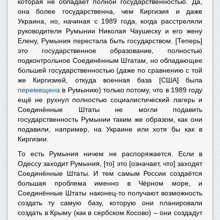
которая не обладает полной государственностью. Да,
она более государственна, чем Киргизия и даже
Украина, но, начиная с 1989 года, когда расстреляли
руководителя Румынии Николая Чаушеску и его жену
Елену, Румыния перестала быть государством. [Теперь]
это государственное образование, полностью
подконтрольное Соединённым Штатам, но обладающее
большей государственностью (даже по сравнению с той
же Киргизией, откуда военная база [США] была
перемещена
в Румынию) только потому, что в 1989 году
ещё не рухнул полностью социалистический лагерь и
Соединённые Штаты не могли подавить
государственность Румынии таким же образом, как они
подавили, например, на Украине или хотя бы как в
Киргизии.
То есть Румыния ничем не распоряжается. Если в
Одессу заходит Румыния, [то] это [означает, что] заходят
Соединённые Штаты. И тем самым России создаётся
большая проблема именно в Чёрном море, и
Соединённые Штаты наконец-то получают возможность
создать ту самую базу, которую они планировали
создать в Крыму (как в сербском Косово) – они создадут