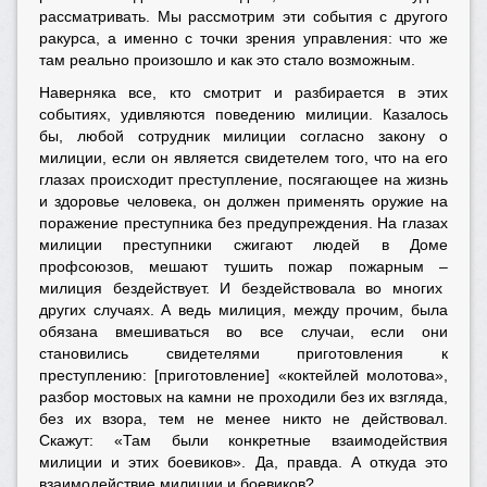
рассматривать. Мы рассмотрим эти события с другого
ракурса, а именно с точки зрения управления: что же
там реально произошло и как это стало возможным.
Наверняка все, кто смотрит и разбирается в этих
событиях, удивляются поведению милиции. Казалось
бы, любой сотрудник милиции согласно закону о
милиции, если он является свидетелем того, что на его
глазах происходит преступление, посягающее на жизнь
и здоровье человека, он должен применять оружие на
поражение преступника без предупреждения. На глазах
милиции преступники сжигают людей в Доме
профсоюзов, мешают тушить пожар пожарным
–
милиция бездействует. И бездействовала во многих
других случаях. А ведь милиция, между прочим, была
обязана вмешиваться во все случаи, если они
становились свидетелями приготовления к
преступлению: [приготовление] «коктейлей молотова»,
разбор мостовых на камни не проходили без их взгляда,
без их взора, тем не менее никто не действовал.
Скажут: «Там были конкретные взаимодействия
милиции и этих боевиков». Да
,
правда. А откуда это
взаимодействие милиции и боевиков?