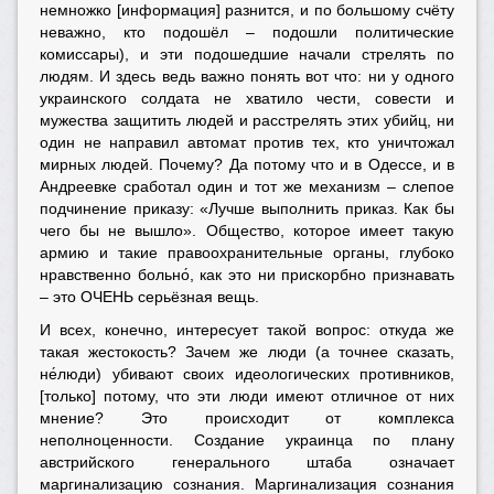
немножко [информация] разнится, и по большому счёту
неважно, кто подошёл
–
подошли политические
комиссары), и эти подошедшие начали стрелять по
людям. И здесь ведь важно понять вот что: ни у одного
украинского солдата не хватило чести, совести и
мужества защитить людей и расстрелять этих убийц, ни
один не направил автомат против тех, кто уничтожал
мирных людей. Почему? Да потому что и в Одессе, и в
Андреевке сработал один и тот же механизм
–
слепое
подчинение приказу: «Лучше выполнить приказ. Как бы
чего бы не вышло». Общество, которое имеет такую
армию и такие правоохранительные органы, глубоко
нравственно больно́, как это ни прискорбно признавать
–
это ОЧЕНЬ серьёзная вещь.
И всех, конечно, интересует такой вопрос: откуда же
такая жестокость? Зачем же люди (а точнее сказать,
не́люди) убивают своих идеологических противников,
[только] потому, что эти люди имеют отличное от них
мнение? Это происходит от комплекса
неполноценности. Создание украинца по плану
австрийского генерального штаба означает
маргинализацию сознания. Маргинализация сознания