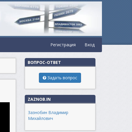
Регистрация
Вход
ВОПРОС-ОТВЕТ
Задать вопрос
ZAZNOB.IN
Зазнобин Владимир
Михайлович