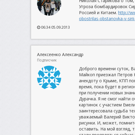
Николая Старикова о том, 
Угроза бомбардировок Си
Россией и Китаем.
http://w
obostrilas-obstanovka-v-siri
06:34 05.09.2013
Алексеенко Александр
Подписчик
Доброго времени суток, В
Майкоп приезжал Петров К.
анекдоту о Крыме, КПП поп
время, пока будет в регио
при получении новых знан
Дурачка. Я не смог найти 
картинок с участием Емели
заинтересовала судьба тех
уважаемый Валерий Виктор
рисунки. И, может, помнит
оставить. На мой взгляд, 
стали проявляться сейчас 