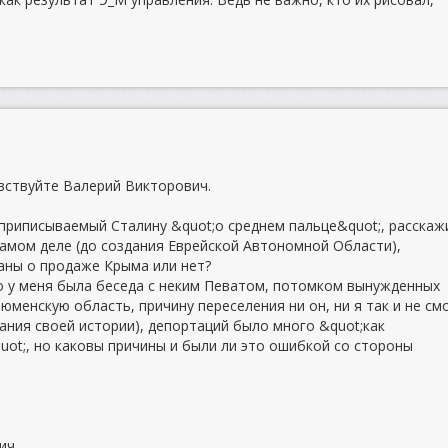
авствуйте Валерий Викторович.
 приписываемый Сталину &quot;о среднем пальце&quot;, расскаж
самом деле (до создания Еврейской Автономной Области),
аны о продаже Крыма или нет?
о у меня была беседа с неким Певатом, потомком вынужденных
юменскую область, причину переселения ни он, ни я так и не см
ания своей истории), депортаций было много &quot;как
uot;, но каковы причины и были ли это ошибкой со стороны
ич