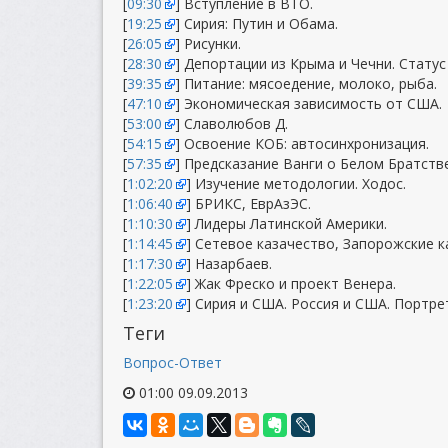
[
09:30
] Вступление в ВТО.
[
19:25
] Сирия: Путин и Обама.
[
26:05
] Рисунки.
[
28:30
] Депортации из Крыма и Чечни. Статус
[
39:35
] Питание: мясоедение, молоко, рыба.
[
47:10
] Экономическая зависимость от США.
[
53:00
] Славолюбов Д.
[
54:15
] Освоение КОБ: автосинхронизация.
[
57:35
] Предсказание Ванги о Белом Братстве
[
1:02:20
] Изучение методологии. Ходос.
[
1:06:40
] БРИКС, ЕврАзЭС.
[
1:10:30
] Лидеры Латинской Америки.
[
1:14:45
] Сетевое казачество, Запорожские к
[
1:17:30
] Назарбаев.
[
1:22:05
] Жак Фреско и проект Венера.
[
1:23:20
] Сирия и США. Россия и США. Портре
Теги
Вопрос-Ответ
01:00 09.09.2013