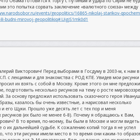
что Обама готовится к торгу с Путиным и удара по Сирии не буд
рии это попытка сорвать заключение «валютного союза» между
ww.narodsobor.ru/events/geopolitics/16865-nikolaj-starikov-qpochem
i-ili-budni-mirovoj-geopolitikiq#.UigjS1mk0d1
алерий Викторович! Перед выборами в Госдуму в 2003-м, к нам в
П. с лекциями и для знакомства с РОД КПЕ. Увидев мои рисунки
росил их взять с собой в Москву. Кроме этого он мне предложи
не, подготовить несколько рисунков на тему о росте мировоззр
ий. За основу предложил использовать сказочного героя Ивануш
образы, казалось бы очень известные, а нарисовал несколько
 и его Щуки. Прошло уже десять лет с тех пор и меня
 рисунков (их было не менее 6-8). Почему я обращаюсь к Вам,
ович? В то время, по-моему, Вы были в Москве и могли видеть
е о их дальнейшей судьбе. К сожалению копий тогда я не успел
то, что эти рисунки имели место в то время они каким-то образо
как результат Э_М управления. Ведь не важно, кто их рисовал,