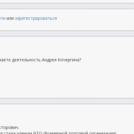
йти
или
зарегистрироваться
иваете деятельность Андрея Кочергина?
кторович.
ия стала членом ВТО (Всемирной торговой организации).