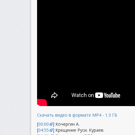
Скачать видео в формате MP4 - 1.3 ГБ
[
00:00
] Кочергин А.
[
04:55
] Крещение Руси. Кураев.