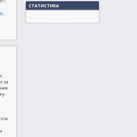
ет.
СТАТИСТИКА
u-
 к
л за
ения
ку-
 эти
м