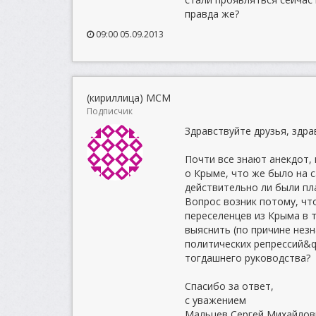
правда же?
09:00 05.09.2013
(кириллица) МСМ
Подписчик
Здравствуйте друзья, здр
Почти все знают анекдот,
о Крыме, что же было на 
действительно ли были пл
Вопрос возник потому, чт
переселенцев из Крыма в т
выяснить (по причине незн
политических репрессий&q
тогдашнего руководства?
Спасибо за ответ,
с уважением
Мальцев Сергей Михайлов