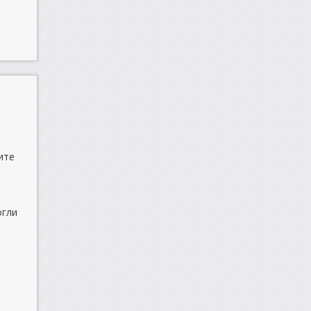
ите
огли