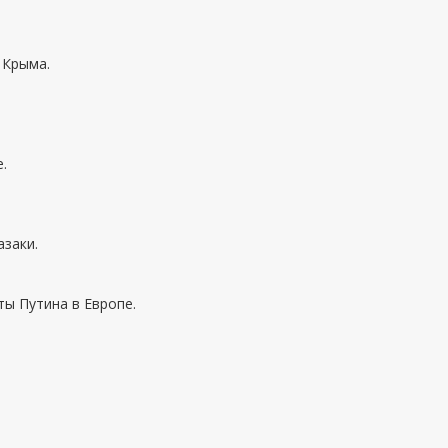
 Крыма.
.
азаки.
ты Путина в Европе.