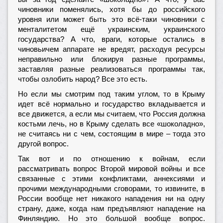
чиновники поменялись, хотя бы до российского
уровня или может быть это всё-таки чиновники с
менталитетом ещё украинским, украинского
государства? А что, враги, которые остались в
чиновьичем аппарате не вредят, расходуя ресурсы
неправильно или блокируя разные программы,
заставляя разные реализоваться программы так,
чтобы озлобить народ? Все это есть.
Но если мы смотрим под таким углом, то в Крыму
идет всё нормально и государство вкладывается и
все движется, а если мы считаем, что Россия должна
костьми лечь, но в Крыму сделать все «шоколадно»,
не считаясь ни с чем, состоящим в мире – тогда это
другой вопрос.
Так вот и по отношению к войнам, если
рассматривать вопрос Второй мировой войны и все
связанные с этими конфликтами, аннексиями и
прочими международными сговорами, то извините, в
России вообще нет никакого нападения ни на одну
страну, даже, когда нам предъявляют нападение на
Финляндию. Но это большой вообще вопрос.