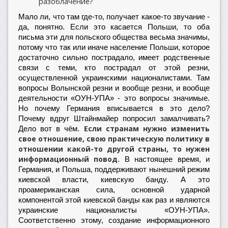
разоблачение?
Мало ли, что там где-то, получает какое-то звучание -
да, понятно. Если это касается Польши, то оба
письма эти для польского общества весьма значимы,
потому что так или иначе население Польши, которое
достаточно сильно пострадало, имеет родственные
связи с теми, кто пострадал от этой резни,
осуществленной украинскими националистами. Там
вопросы Волынской резни и вообще резни, и вообще
деятельности «ОУН-УПА» - это вопросы значимые.
Но почему Германия вписывается в это дело?
Почему вдруг Штайнмайер попросил замалчивать?
Если странам нужно изменить
Дело вот в чём.
свое отношение, свою практическую политику в
отношении какой-то другой страны, то нужен
информационный повод.
В настоящее время, и
Германия, и Польша, поддерживают нынешний режим
киевской власти, киевскую банду. А это
проамериканская сила, основной ударной
компонентой этой киевской банды как раз и являются
украинские националисты «ОУН-УПА».
Соответственно этому, создание информационного