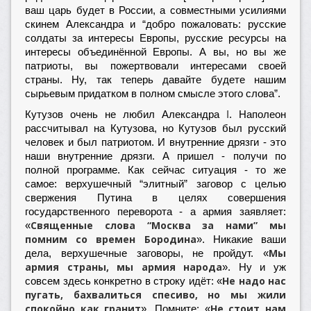
ваш царь будет в России, а совместными усилиями
скинем Александра и “добро пожаловать: русские
солдаты за интересы Европы, русские ресурсы на
интересы объединённой Европы. А вы, но вы же
патриоты, вы пожертвовали интересами своей
страны. Ну, так теперь давайте будете нашим
сырьевым придатком в полном смысле этого слова”.
Кутузов очень не любил Александра
I
. Наполеон
рассчитывал на Кутузова, но Кутузов был русский
человек и был патриотом. И внутренние дрязги - это
наши внутренние дрязги. А пришел - получи по
полной программе. Как сейчас ситуация - то же
самое: верхушечный “элитный” заговор с целью
свержения Путина в целях совершения
государственного переворота - а армия заявляет:
Священные слова “Москва за нами” мы
«
помним со времен Бородина
». Никакие ваши
Мы
дела, верхушечные заговоры, не пройдут. «
армия страны, мы армия народа
». Ну и уж
Не надо нас
совсем здесь конкретно в строку идёт: «
пугать, бахвалиться спесиво, но мы жили
спокойно как гранит
Не стоит нам
». Помните: «