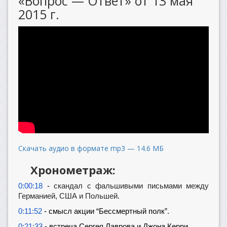
«Вопрос — Ответ» от 13 мая
2015 г.
Скачать аудио в формате mp3 — 14.6 МБ
Хронометраж:
0:00:18
-
скандал с фальшивыми письмами между
Германией, США и Польшей.
0:11:52
- смысл акции “Бессмертный полк”.
0:21:33
- встреча Сергея Лаврова и Джона Керри.