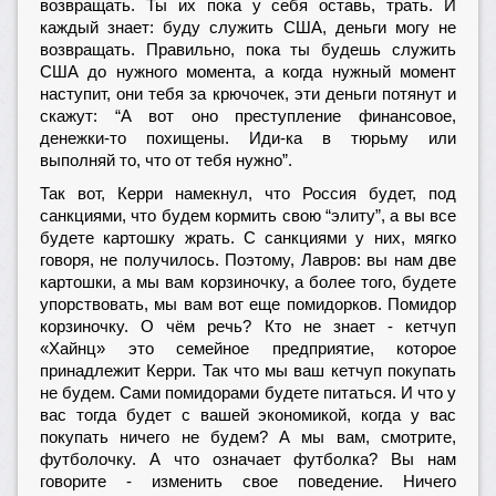
возвращать. Ты их пока у себя оставь, трать. И
каждый знает: буду служить США, деньги могу не
возвращать. Правильно, пока ты будешь служить
США до нужного момента, а когда нужный момент
наступит, они тебя за крючочек, эти деньги потянут и
скажут: “А вот оно преступление финансовое,
денежки-то похищены. Иди-ка в тюрьму или
выполняй то, что от тебя нужно”.
Так вот, Керри намекнул, что Россия будет, под
санкциями, что будем кормить свою “элиту”, а вы все
будете картошку жрать. С санкциями у них, мягко
говоря, не получилось. Поэтому, Лавров: вы нам две
картошки, а мы вам корзиночку, а более того, будете
упорствовать, мы вам вот еще помидорков. Помидор
корзиночку. О чём речь? Кто не знает - кетчуп
«Хайнц» это семейное предприятие, которое
принадлежит Керри. Так что мы ваш кетчуп покупать
не будем. Сами помидорами будете питаться. И что у
вас тогда будет с вашей экономикой, когда у вас
покупать ничего не будем? А мы вам, смотрите,
футболочку. А что означает футболка? Вы нам
говорите - изменить свое поведение. Ничего