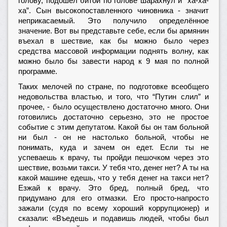
голову, подошёл битой по голове шарахнул и “ха-ха-
ха”. Сын высокопоставленного чиновника - значит
неприкасаемый. Это получило определённое
значение. Вот вы представьте себе, если бы армянин
въехал в шествие, как бы можно было через
средства массовой информации поднять волну, как
можно было бы завести народ к 9 мая по полной
программе.
Таких мелочей по стране, по подготовке всеобщего
недовольства властью, и того, что “Путин слил” и
прочее, - было осуществлено достаточно много. Они
готовились достаточно серьезно, это не простое
событие с этим депутатом. Какой бы он там больной
ни был - он не настолько больной, чтобы не
понимать, куда и зачем он едет. Если ты не
успеваешь к врачу, ты пройди пешочком через это
шествие, возьми такси. У тебя что, денег нет? А ты на
какой машине едешь, что у тебя денег на такси нет?
Езжай к врачу. Это бред, полный бред, что
придумано для его отмазки. Его просто-напросто
зажали (судя по всему хороший коррупционер) и
сказали: «Въедешь и подавишь людей, чтобы был