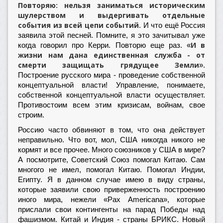
Повторяю: нельзя заниматься историческим
шулерством и выдергивать отдельные
события из всей цепи событий.
И что ещё Россия
заявила этой песней. Помните, я это зачитывал уже
И в
когда говорил про Керри. Повторю еще раз. «
жизни нам дана единственная служба - от
смерти защищать грядущее Земли
».
Построение русского мира - проведение собственной
концептуальной власти! Управление, понимаете,
собственной концептуальной власти осуществляет.
Противостоим всем этим кризисам, войнам, свое
строим.
Россию часто обвиняют в том, что она действует
неправильно. Что вот, мол, США никогда никого не
кормят и все прочее. Много союзников у США в мире?
А посмотрите, Советский Союз помогал Китаю. Сам
многого не имел, помогал Китаю. Помогал Индии,
Египту. Я в данном случае имею в виду страны,
которые заявили свою приверженность построению
иного мира, нежели «Pax Americana», которые
прислали свои контингенты на парад Победы над
фашизмом. Китай и Индия - страны БРИКС. Новый