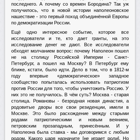
последнего. А почему со времен Бородина? Так уж
получилось, что в новой истории наполеоновское
нашествие - это первый поход объединённой Европы
по демократизации России.
Ещё одно интересное событие, которое все
исследователи и те, кто дает гранты, на это
исследование денег не дают. Все исследователи
обходят молчанием вопрос: почему Наполеон пошел
не на столицу Российской Империи - Санкт-
Петербург, а пошел на Москву? В Петербург ему
ближе, кстати, было идти. Дело в том, что в 1812-м
году впервые «демократическое» западное
сообщество попыталась использовать патриотизм
против России для того, чтобы уничтожить Россию. У
них это не получилось. В чём суть? Москва - старая
столица. Романовы - безродная новая династия, а
родовитые дворы все свои резиденции, имели в
Москве. Это было расхождение между старыми
родами патриотическими и новым веянием,
петровским прозападным, принесённым. И у
Наполеона была ставка - мы договоримся с любым
родом. Какого царя назначите [не играет роли]. Но