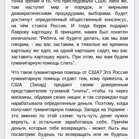
точка зрения и то, что преследовали США; либо же,
там наступит мир и порядок, и мирными
демократическими процедурами, выборами, будет
достигнут определенный общественный консенсус,
на чём стояла Россия. И тогда Керри подарил
Лаврову картошку. В принципе, намек был понятен
изначально: “Ребята, не будете делать, как мы вам
говорим, - мы вас заставим, в тяжелые же времена
картошку же едят, на одной картошке сидят, мы вас
заставить картошку жрать. При этом, мы вам будем
гуманитарную помощь слать”.
Что такое гуманитарная помощь от США? Это Россия
гуманитарную помощь отдает тем, кому привезла, а
США (Запад) продают своим доверенным
представителем туземной “элиты”, чтобы та через
магазины, обдирая своих нищих и так сограждан еще
нарабатывала определенные деньги. Поэтому, когда
получают гуманитарную помощь Запада на Украине -
это именно по этой схеме: чуть-чуть денег нужно
вернуть, а остальное заработаешь себе. Причём
деньги, которые тебе возвращать - может быть мы
посмотрим: будешь ты возвращать или не будешь