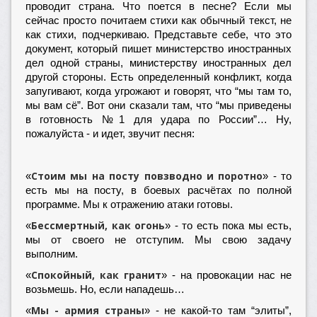
проводит страна. Что поется в песне? Если мы
сейчас просто почитаем стихи как обычный текст, не
как стихи, подчеркиваю. Представьте себе, что это
документ, который пишет министерство иностранных
дел одной страны, министерству иностранных дел
другой стороны. Есть определенный конфликт, когда
запугивают, когда угрожают и говорят, что “мы там то,
мы вам сё”. Вот они сказали там, что “мы приведены
в готовность №1 для удара по России”… Ну,
пожалуйста - и идет, звучит песня:
Стоим мы на посту повзводно и поротно
«
» - то
есть мы на посту, в боевых расчётах по полной
программе. Мы к отражению атаки готовы.
Бессмертный, как огонь
«
» - то есть пока мы есть,
мы от своего не отступим. Мы свою задачу
выполним.
Спокойный, как гранит
«
» - на провокации нас не
возьмешь. Но, если нападешь…
Мы - армия страны
«
» - не какой-то там “элиты”,