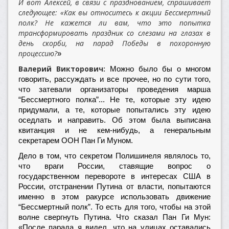
И вот Алексей, в связи с празднованием, спрашивает
следующее: «Как вы относитесь к акции Бессмертный
полк? Не кажется ли вам, что это попытка
трансформировать праздник со слезами на глазах в
день скорби, на парад Победы в похоронную
процессию?
»
Валерий Викторович:
Можно было бы о многом
говорить, рассуждать и все прочее, но по сути того,
что затевали организаторы проведения марша
“Бессмертного полка”... Не те, которые эту идею
придумали, а те, которые попытались эту идею
оседлать и направить. Об этом была выписана
квитанция и не кем-нибудь, а генеральным
секретарем ООН Пан Ги Муном.
Дело в том, что секретом Полишинеля являлось то,
что враги России, ставящие вопрос о
государственном перевороте в интересах США в
России, отстранении Путина от власти, попытаются
именно в этом ракурсе использовать движение
“Бессмертный полк”. То есть для того, чтобы на этой
волне свергнуть Путина. Что сказал Пан Ги Мун:
«После парада я видел, что на улицах оставались