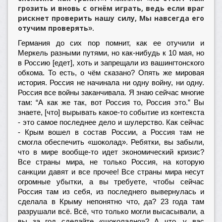
грозить и вновь с огнём играть, ведь если враг
рискнет проверить нашу силу, Мы навсегда его
отучим проверять
».
Германия до сих пор помнит, как ее отучили и
Меркель разными путями, но как-нибудь к 10 мая, но
в Россию [едет], хоть и запрещали из вашингтонского
обкома. То есть, о чём сказано? Опять же мировая
история. Россия не начинала ни одну войну, ни одну.
Россия все войны заканчивала. Я знаю сейчас многие
там: “А как же так, вот Россия то, Россия это.” Вы
знаете, [что] вырывать какое-то событие из контекста
- это самое последнее дело и шулерство. Как сейчас
- Крым вошел в состав России, а Россия там не
смогла обеспечить «шоколад». Ребятки, вы забыли,
что в мире вообще-то идет экономический кризис?
Все страны мира, не только Россия, на которую
санкции давят и все прочее! Все страны мира несут
огромные убытки, а вы требуете, чтобы сейчас
Россия там из себя, из последнего вывернулась и
сделала в Крыму непонятно что, да? 23 года там
разрушали всё. Всё, что только могли высасывали, а
вы за год сделайте «шоколадно»? А что, у вас