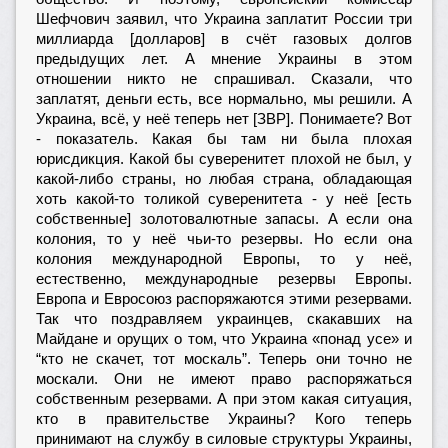
Шефчович заявил, что Украина заплатит России три
миллиарда [долларов] в счёт газовых долгов
предыдущих лет. А мнение Украины в этом
отношении никто не спрашивал. Сказали, что
заплатят, деньги есть, все нормально, мы решили. А
Украина, всё, у неё теперь нет [ЗВР]. Понимаете? Вот
- показатель. Какая бы там ни была плохая
юрисдикция. Какой бы суверенитет плохой не был, у
какой-либо страны, но любая страна, обладающая
хоть какой-то толикой суверенитета - у неё [есть
собственные] золотовалютные запасы. А если она
колония, то у неё чьи-то резервы. Но если она
колония международной Европы, то у неё,
естественно, международные резервы Европы.
Европа и Евросоюз распоряжаются этими резервами.
Так что поздравляем украинцев, скакавших на
Майдане и орущих о том, что Украина «понад усе» и
“кто не скачет, тот москаль”. Теперь они точно не
москали. Они не имеют право распоряжаться
собственным резервами. А при этом какая ситуация,
кто в правительстве Украины? Кого теперь
принимают на службу в силовые структуры Украины,