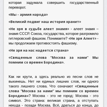
которая задумала совершить государственный
переворот.
Мы - армия народа
«
»
Великий подвиг наш история хранит
«
»
Не зря в судьбе алеет знамя
«
» - алеет знамя –
знамя СССР. Союза, государства, которое разгромило
Не зря Алеет
гитлеровский фашизм. Понимаете? «
» -
мы продолжаем противостоять фашизму.
Не зря на нас надеется страна
«
»
Священные слова “Москва за нами”
Мы
«
помним со времен Бородина
».
Как ни крути, а здесь реально из песни слов не
выкинешь. Нет ни единых лишних слов, ни одного
Священные
такого лишнего слова. Что означают «
слова
Москва за нами”
мы помним со времен
“
Бородина»
?
Москва - это не город; Москва - это
символ. Это страна: великая страна, а отступать
некуда - позади Москва. Всё, драться до конца, до