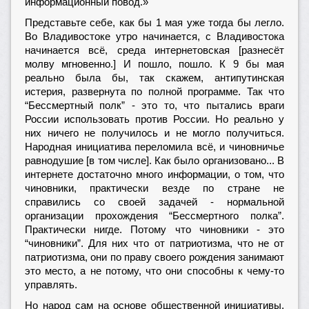
информационный повод.»
Представьте себе, как бы 1 мая уже тогда бы легло.
Во Владивостоке утро начинается, с Владивостока
начинается всё, среда интернетовская [разнесёт
молву мгновенно.] И пошло, пошло. К 9 бы мая
реально была бы, так скажем, антипутинская
истерия, развернута по полной программе. Так что
“Бессмертный полк” - это то, что пытались враги
России использовать против России. Но реально у
них ничего не получилось и не могло получиться.
Народная инициатива переломила всё, и чиновничье
равнодушие [в том числе]. Как было организовано... В
интернете достаточно много информации, о том, что
чиновники, практически везде по стране не
справились со своей задачей - нормальной
организации прохождения “Бессмертного полка”.
Практически нигде. Потому что чиновники - это
“чиновники”. Для них что от патриотизма, что не от
патриотизма, они по праву своего рождения занимают
это место, а не потому, что они способны к чему-то
управлять.
Но народ сам на основе общественной инициативы,