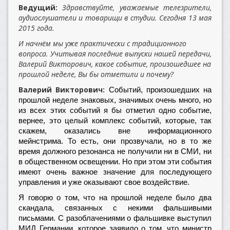
Ведущий:
Здравствуйте, уважаемые телезрители,
аудиослушатели и товарищи в студии. Сегодня 13 мая
2015 года.
И начнём мы уже практически c традиционного
вопроса. Учитывая последние выпуски нашей передачи,
Валерий Викторович, какое событие, произошедшее на
прошлой неделе, Вы бы отметили и почему?
Валерий Викторович:
Событий, произошедших на
прошлой неделе знаковых, значимых очень много, но
из всех этих событий я бы отметил одно событие,
вернее, это целый комплекс событий, которые, так
скажем, оказались вне информационного
мейнстрима. То есть, они прозвучали, но в то же
время должного резонанса не получили ни в СМИ, ни
в общественном освещении. Но при этом эти события
имеют очень важное значение для последующего
управления и уже оказывают свое воздействие.
Я говорю о том, что на прошлой неделе было два
скандала, связанных с некими фальшивыми
письмами. С разоблачениями о фальшивке выступил
МИД Германии, которое заявило о том, что министр