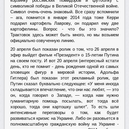
корзинку российских помидоров и футболку с
символикой победы в Великой Отечественной войне.
Символ очень-очень знаковый. Все сразу вспомнили
– ага, помнится в январе 2014 года тоже Керри
подарил картофель Лаврову, он подарил ему две
картофелины. Вопрос - что бы это значило?
Трактовок здесь может быть много, но мы возьмем
официально озвученную линию.
20 апреля был показан ролик о том, что 26 апреля в
эфир выйдет фильм «Президент» о 15-летии Путина
на своем посту. И вот 20 апреля (интересный кстати
день, кто не помнит - день рождения одной из самых
зловещих фигур в мировой истории, Адольфа
Гитлера) был показан этот рекламный ролик, где
Путин сказал буквально следующее: «У меня иногда
складывается впечатление, что они нас любят, — это
он, когда говорил о Западе, — когда нам нужно
гуманитарную помощь посылать, вот тогда всё
хорошо, тогда они картошку шлют”. То есть шли
интенсивные переговоры о том, как будет
развиваться кризис на Украине. Либо он разовьется в
полномасштабную гражданскую войну на Украине -