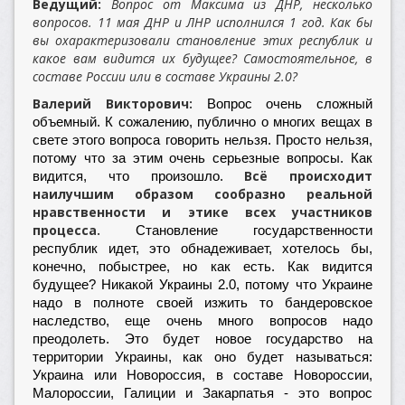
Ведущий:
Вопрос от Максима из ДНР, несколько
вопросов. 11 мая ДНР и ЛНР исполнился 1 год. Как бы
вы охарактеризовали становление этих республик и
какое вам видится их будущее? Самостоятельное, в
составе России или в составе Украины 2.0?
Валерий Викторович:
Вопрос очень сложный
объемный. К сожалению, публично о многих вещах в
свете этого вопроса говорить нельзя. Просто нельзя,
потому что за этим очень серьезные вопросы. Как
Всё происходит
видится, что произошло.
наилучшим образом сообразно реальной
нравственности и этике всех участников
процесса.
Становление государственности
республик идет, это обнадеживает, хотелось бы,
конечно, побыстрее, но как есть. Как видится
будущее? Никакой Украины 2.0, потому что Украине
надо в полноте своей изжить то бандеровское
наследство, еще очень много вопросов надо
преодолеть. Это будет новое государство на
территории Украины, как оно будет называться:
Украина или Новороссия, в составе Новороссии,
Малороссии, Галиции и Закарпатья - это вопрос