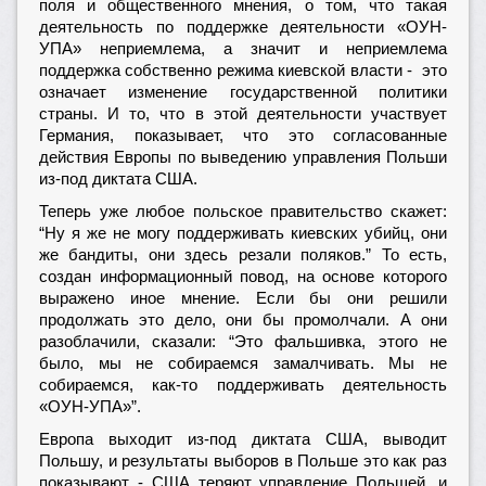
поля и общественного мнения, о том, что такая
деятельность по поддержке деятельности «ОУН-
УПА» неприемлема, а значит и неприемлема
поддержка собственно режима киевской власти - это
означает изменение государственной политики
страны. И то, что в этой деятельности участвует
Германия, показывает, что это согласованные
действия Европы по выведению управления Польши
из-под диктата США.
Теперь уже любое польское правительство скажет:
“Ну я же не могу поддерживать киевских убийц, они
же бандиты, они здесь резали поляков.” То есть,
создан информационный повод, на основе которого
выражено иное мнение. Если бы они решили
продолжать это дело, они бы промолчали. А они
разоблачили, сказали: “Это фальшивка, этого не
было, мы не собираемся замалчивать. Мы не
собираемся, как-то поддерживать деятельность
«ОУН-УПА»”.
Европа выходит из-под диктата США, выводит
Польшу, и результаты выборов в Польше это как раз
показывают - США теряют управление Польшей, и