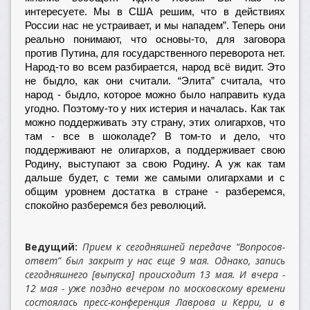
интересуете. Мы в США решим, что в действиях
России нас не устраивает, и мы нападем”. Теперь они
реально понимают, что основы-то, для заговора
против Путина, для государственного переворота нет.
Народ-то во всем разбирается, народ всё видит. Это
не быдло, как они считали. “Элита” считала, что
народ - быдло, которое можно было направить куда
угодно. Поэтому-то у них истерия и началась. Как так
можно поддерживать эту страну, этих олигархов, что
там - все в шоколаде? В том-то и дело, что
поддерживают не олигархов, а поддерживает свою
Родину, выступают за свою Родину. А уж как там
дальше будет, с теми же самыми олигархами и с
общим уровнем достатка в стране - разберемся,
спокойно разберемся без революций.
Ведущий:
Прием к сегодняшней передаче “Вопросов-
ответ” был закрыт у нас еще 9 мая. Однако, запись
сегодняшнего [выпуска] происходит 13 мая. И вчера -
12 мая - уже поздно вечером по московскому времени
состоялась пресс-конференция Лаврова и Керри, и в