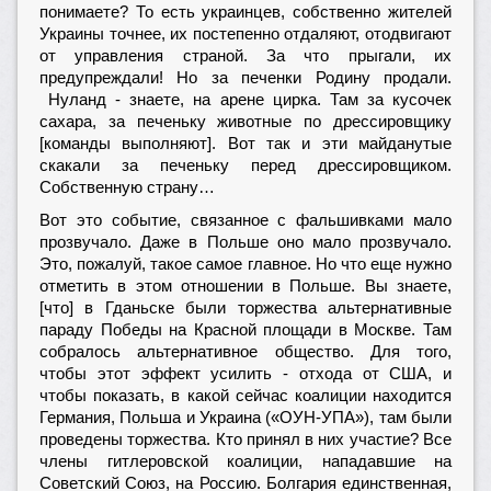
понимаете? То есть украинцев, собственно жителей
Украины точнее, их постепенно отдаляют, отодвигают
от управления страной. За что прыгали, их
предупреждали! Но за печенки Родину продали.
Нуланд - знаете, на арене цирка. Там за кусочек
сахара, за печеньку животные по дрессировщику
[команды выполняют]. Вот так и эти майданутые
скакали за печеньку перед дрессировщиком.
Собственную страну…
Вот это событие, связанное с фальшивками мало
прозвучало. Даже в Польше оно мало прозвучало.
Это, пожалуй, такое самое главное. Но что еще нужно
отметить в этом отношении в Польше. Вы знаете,
[что] в Гданьске были торжества альтернативные
параду Победы на Красной площади в Москве. Там
собралось альтернативное общество. Для того,
чтобы этот эффект усилить - отхода от США, и
чтобы показать, в какой сейчас коалиции находится
Германия, Польша и Украина («ОУН-УПА»), там были
проведены торжества. Кто принял в них участие? Все
члены гитлеровской коалиции, нападавшие на
Советский Союз, на Россию. Болгария единственная,