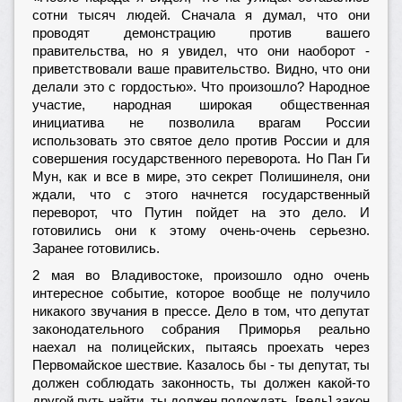
сотни тысяч людей. Сначала я думал, что они
проводят демонстрацию против вашего
правительства, но я увидел, что они наоборот -
приветствовали ваше правительство. Видно, что они
делали это с гордостью». Что произошло? Народное
участие, народная широкая общественная
инициатива не позволила врагам России
использовать это святое дело против России и для
совершения государственного переворота. Но Пан Ги
Мун, как и все в мире, это секрет Полишинеля, они
ждали, что с этого начнется государственный
переворот, что Путин пойдет на это дело. И
готовились они к этому очень-очень серьезно.
Заранее готовились.
2 мая во Владивостоке, произошло одно очень
интересное событие, которое вообще не получило
никакого звучания в прессе. Дело в том, что депутат
законодательного собрания Приморья реально
наехал на полицейских, пытаясь проехать через
Первомайское шествие. Казалось бы - ты депутат, ты
должен соблюдать законность, ты должен какой-то
другой путь найти, ты должен подождать, [ведь] закон