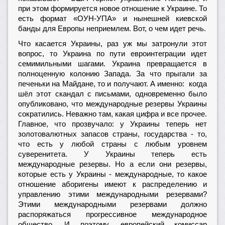
при этом формируется новое отношение к Украине. То
есть формат «ОУН-УПА» и нынешней киевской
банды для Европы неприемлем. Вот, о чем идет речь.
Что касается Украины, раз уж мы затронули этот
вопрос, то Украина по пути евроинтеграции идет
семимильными шагами. Украина превращается в
полноценную колонию Запада. За что прыгали за
печеньки на Майдане, то и получают. А именно: когда
шёл этот скандал с письмами, одновременно было
опубликовано, что международные резервы Украины
сократились. Неважно там, какая цифра и все прочее.
Главное, что прозвучало: у Украины теперь нет
золотовалютных запасов страны, государства - то,
что есть у любой страны с любым уровнем
суверенитета. У Украины теперь есть
международные резервы. Но а если они резервы,
которые есть у Украины - международные, то какое
отношение аборигены имеют к распределению и
управлению этими международными резервами?
Этими международными резервами должно
распоряжаться прогрессивное международное
общество. И поэтому, европейский комиссар