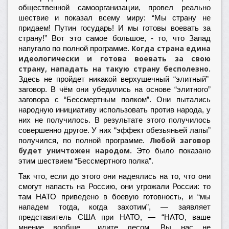
общественной самоорганизации, провел реально
шествие и показал всему миру: “Мы страну не
придаем! Путин государь! И мы готовы воевать за
страну!” Вот это самое большое, - то, что Запад
Когда страна едина
напугало по полной программе.
идеологически и готова воевать за свою
страну, нападать на такую страну бесполезно.
Здесь не пройдет никакой верхушечный “элитный”
заговор. В чём они убедились на основе “элитного”
заговора с “Бессмертным полком”. Они пытались
народную инициативу использовать против народа, у
них не получилось. В результате этого получилось
совершенно другое. У них “эффект обезьяньей лапы”
Любой заговор
получился, по полной программе.
будет уничтожен народом.
Это было показано
этим шествием “Бессмертного полка”.
Так что, если до этого они надеялись на то, что они
смогут напасть на Россию, они угрожали России: то
там НАТО приведено в боевую готовность, и “мы
нападем тогда, когда захотим”, — заявляет
представитель США при НАТО, — “НАТО, ваше
мнение вообще… идите лесом. Вы нас не