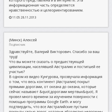
которого представлена и в интернете. Эта
информационная часть определяется
нравственностью и целеориентированием.
11:05 28.11.2013
(Минск) Алексей
Подписчик
Здравствуйте, Валерий Викторович. Спасибо за ваш
труд!
Что вы можете сказать о предшествующей
цивилизации, населявшей Австралию и постигшей ее
участью?
В одном из видео Кунгурова, прозвучала информация
о том, что весь континент (Австралия) покрыт
прямыми дорогами, от океана до океана, которые
сейчас называют &quot;дорогами мертвых&quot;. Я
провел много времени за изучением поверхности с
помощью программы Google Earth. и могу
подтвердить, что все Австралийские пустыни
покрыты сетью дорог, которые абсолютно нелогичны