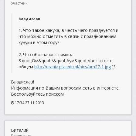
Участник
Владислав
1. Что такое ханука, в честь чего празднуется и
что можно отметить в связи с празднованием
хунуки в этом году?
2. Что обозначает символ
&quot;Ом&quot;/&quot;Аум&quot;/(вот этот в
общем
http://urania.pta.edu.pl/pics/am27-1.jpg
)?
Владислав!
Информация по Вашим вопросам есть в интернете.
Воспользуйтесь поиском.
17:34 27.11.2013
Виталий
Подписчик