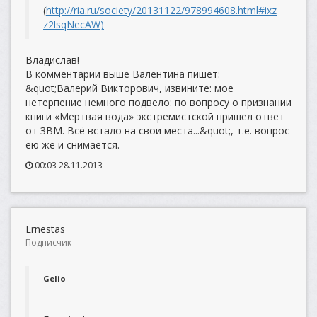
(
http://ria.ru/society/20131122/978994608.html#ixz
z2lsqNecAW)
Владислав!
В комментарии выше Валентина пишет:
&quot;Валерий Викторович, извините: мое
нетерпение немного подвело: по вопросу о признании
книги «Мертвая вода» экстремистской пришел ответ
от ЗВМ. Всё встало на свои места...&quot;, т.е. вопрос
ею же и снимается.
00:03 28.11.2013
Ernestas
Подписчик
Gelio