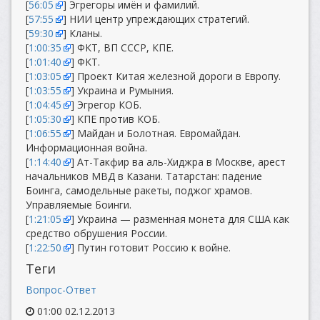
[
56:05
] Эгрегоры имён и фамилий.
[
57:55
] НИИ центр упреждающих стратегий.
[
59:30
] Кланы.
[
1:00:35
] ФКТ, ВП СССР, КПЕ.
[
1:01:40
] ФКТ.
[
1:03:05
] Проект Китая железной дороги в Европу.
[
1:03:55
] Украина и Румыния.
[
1:04:45
] Эгрегор КОБ.
[
1:05:30
] КПЕ против КОБ.
[
1:06:55
] Майдан и Болотная. Евромайдан.
Информационная война.
[
1:14:40
] Ат-Такфир ва аль-Хиджра в Москве, арест
начальников МВД в Казани. Татарстан: падение
Боинга, самодельные ракеты, поджог храмов.
Управляемые Боинги.
[
1:21:05
] Украина — разменная монета для США как
средство обрушения России.
[
1:22:50
] Путин готовит Россию к войне.
Теги
Вопрос-Ответ
01:00 02.12.2013