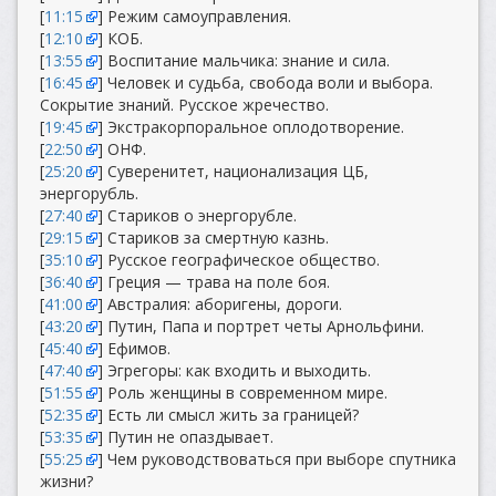
[
11:15
] Режим самоуправления.
[
12:10
] КОБ.
[
13:55
] Воспитание мальчика: знание и сила.
[
16:45
] Человек и судьба, свобода воли и выбора.
Сокрытие знаний. Русское жречество.
[
19:45
] Экстракорпоральное оплодотворение.
[
22:50
] ОНФ.
[
25:20
] Суверенитет, национализация ЦБ,
энергорубль.
[
27:40
] Стариков о энергорубле.
[
29:15
] Стариков за смертную казнь.
[
35:10
] Русское географическое общество.
[
36:40
] Греция — трава на поле боя.
[
41:00
] Австралия: аборигены, дороги.
[
43:20
] Путин, Папа и портрет четы Арнольфини.
[
45:40
] Ефимов.
[
47:40
] Эгрегоры: как входить и выходить.
[
51:55
] Роль женщины в современном мире.
[
52:35
] Есть ли смысл жить за границей?
[
53:35
] Путин не опаздывает.
[
55:25
] Чем руководствоваться при выборе спутника
жизни?