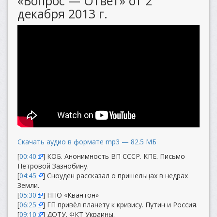
«Вопрос — Ответ» от 2
декабря 2013 г.
Скачать аудио в формате mp3 — 82.5 МБ
[
00:40
] КОБ. Анонимность ВП СССР. КПЕ. Письмо
Петровой Зазнобину.
[
04:45
] Сноуден рассказал о пришельцах в недрах
Земли.
[
05:30
] НПО «Квантон»
[
06:25
] ГП привёл планету к кризису. Путин и Россия.
[
09:10
] ДОТУ. ФКТ Украины.