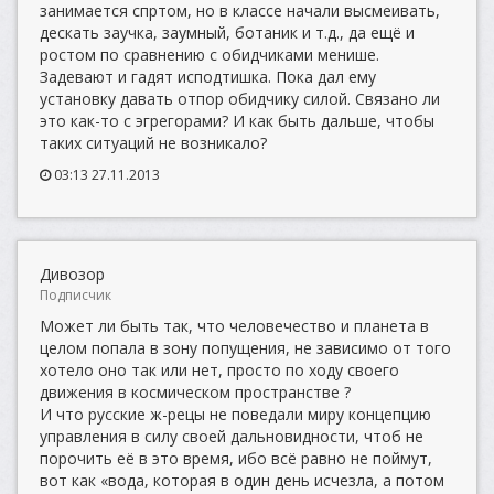
занимается спртом, но в классе начали высмеивать,
дескать заучка, заумный, ботаник и т.д., да ещё и
ростом по сравнению с обидчиками менише.
Задевают и гадят исподтишка. Пока дал ему
установку давать отпор обидчику силой. Связано ли
это как-то с эгрегорами? И как быть дальше, чтобы
таких ситуаций не возникало?
03:13 27.11.2013
Дивозор
Подписчик
Может ли быть так, что человечество и планета в
целом попала в зону попущения, не зависимо от того
хотело оно так или нет, просто по ходу своего
движения в космическом пространстве ?
И что русские ж-рецы не поведали миру концепцию
управления в силу своей дальновидности, чтоб не
порочить её в это время, ибо всё равно не поймут,
вот как «вода, которая в один день исчезла, а потом