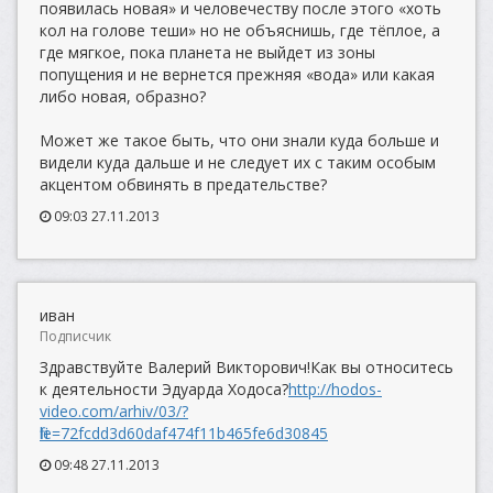
появилась новая» и человечеству после этого «хоть
кол на голове теши» но не объяснишь, где тёплое, а
где мягкое, пока планета не выйдет из зоны
попущения и не вернется прежняя «вода» или какая
либо новая, образно?
Может же такое быть, что они знали куда больше и
видели куда дальше и не следует их с таким особым
акцентом обвинять в предательстве?
09:03 27.11.2013
иван
Подписчик
Здравствуйте Валерий Викторович!Как вы относитесь
к деятельности Эдуарда Ходоса?
http://hodos-
video.com/arhiv/03/?
file=72fcdd3d60daf474f11b465fe6d30845
09:48 27.11.2013