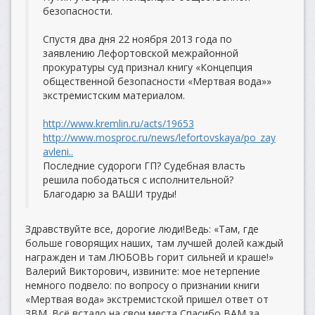
безопасности.
Спустя два дня 22 ноября 2013 года по
заявлению Лефортовской межрайонной
прокуратуры суд признал книгу «Концепция
общественной безопасности «Мертвая вода»»
экстремистским материалом.
http://www.kremlin.ru/acts/19653
http://www.mosproc.ru/news/lefortovskaya/po_zay
avleni..
Последние судороги ГП? Судебная власть
решила пободаться с исполнительной?
Благодарю за ВАШИ труды!
Здравствуйте все, дорогие люди!Ведь: «Там, где
больше говорящих наших, там лучшей долей каждый
награжден и там ЛЮБОВЬ горит сильней и краше!»
Валерий Викторович, извините: мое нетерпение
немного подвело: по вопросу о признании книги
«Мертвая вода» экстремистской пришел ответ от
ЗВМ. Всё встало на свои места Спасибо ВАМ за