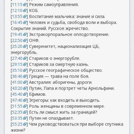
[
11:15
] Режим самоуправления.
[
12:10
] КОБ.
[
13:55
] Воспитание мальчика: знание и сила.
[
16:45
] Человек и судьба, свобода воли и выбора.
Сокрытие знаний. Русское жречество.
[
19:45
] Экстракорпоральное оплодотворение.
[
22:50
] ОНФ.
[
25:20
] Суверенитет, национализация ЦБ,
энергорубль.
[
27:40
] Стариков о энергорубле.
[
29:15
] Стариков за смертную казнь.
[
35:10
] Русское географическое общество.
[
36:40
] Греция — трава на поле боя.
[
41:00
] Австралия: аборигены, дороги.
[
43:20
] Путин, Папа и портрет четы Арнольфини.
[
45:40
] Ефимов.
[
47:40
] Эгрегоры: как входить и выходить.
[
51:55
] Роль женщины в современном мире.
[
52:35
] Есть ли смысл жить за границей?
[
53:35
] Путин не опаздывает.
[
55:25
] Чем руководствоваться при выборе спутника
жизни?