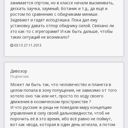
занимается спртом, но в классе начали высмеивать,
дескать заучка, заумный, ботаник и т.д., да ещё и
ростом по сравнению с обидчиками менише.
Задевают и гадят исподтишка. Пока дал ему
установку давать отпор обидчику силой. Связано ли
это как-то с эгрегорами? И как быть дальше, чтобы
таких ситуаций не возникало?
03:13 27.11.2013
Дивозор
Подписчик
Может ли быть так, что человечество и планета в
целом попала в зону попущения, не зависимо от того
хотело оно так или нет, просто по ходу своего
движения в космическом пространстве ?
И что русские ж-рецы не поведали миру концепцию
управления в силу своей дальновидности, чтоб не
порочить её в это время, ибо всё равно не поймут,
вот как «вода, которая в один день исчезла, а потом