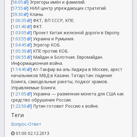
[
56:05
] Эгрегоры имён и фамилий.
[
57:55
] НИИ центр упреждающих стратегий.
[
59:30
] Кланы.
[
1:00:35
] ФКТ, ВП СССР, КПЕ.
[
1:01:40
] ФКТ.
[
1:03:05
] Проект Китая железной дороги в Европу.
[
1:03:55
] Украина и Румыния.
[
1:04:45
] Эгрегор КОБ.
[
1:05:30
] КПЕ против КОБ.
[
1:06:55
] Майдан и Болотная. Евромайдан.
Информационная война.
[
1:14:40
] Ат-Такфир ва аль-Хиджра в Москве, арест
начальников МВД в Казани. Татарстан: падение
Боинга, самодельные ракеты, поджог храмов.
Управляемые Боинги.
[
1:21:05
] Украина — разменная монета для США как
средство обрушения России.
[
1:22:50
] Путин готовит Россию к войне.
Теги
Вопрос-Ответ
01:00 02.12.2013