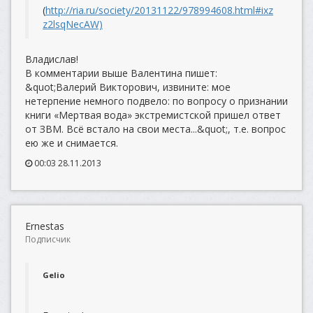
(
http://ria.ru/society/20131122/978994608.html#ixz
z2lsqNecAW)
Владислав!
В комментарии выше Валентина пишет:
&quot;Валерий Викторович, извините: мое
нетерпение немного подвело: по вопросу о признании
книги «Мертвая вода» экстремистской пришел ответ
от ЗВМ. Всё встало на свои места...&quot;, т.е. вопрос
ею же и снимается.
00:03 28.11.2013
Ernestas
Подписчик
Gelio