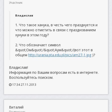
Участник
Владислав
1. Что такое ханука, в честь чего празднуется и
что можно отметить в связи с празднованием
хунуки в этом году?
2. Что обозначает символ
&quot;Ом&quot;/&quot;Аум&quot;/(вот этот в
общем
http://urania.pta.edu.pl/pics/am27-1.jpg
)?
Владислав!
Информация по Вашим вопросам есть в интернете.
Воспользуйтесь поиском.
17:34 27.11.2013
Виталий
Подписчик