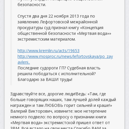
безопасности.
Спустя два дня 22 ноября 2013 года по
заявлению Лефортовской межрайонной
прокуратуры суд признал книгу «Концепция
общественной безопасности «Мертвая вода»»
экстремистским материалом.
http://www.kremlin.ru/acts/19653
http://www.mosproc.ru/news/lefortovskaya/po_zay
avleni..
Последние судороги ГП? Судебная власть
решила пободаться с исполнительной?
Благодарю за ВАШИ труды!
Здравствуйте все, дорогие люди!Ведь: «Там, где
больше говорящих наших, там лучшей долей каждый
награжден и там ЛЮБОВЬ горит сильней и краше!»
Валерий Викторович, извините: мое нетерпение
немного подвело: по вопросу о признании книги
«Мертвая вода» экстремистской пришел ответ от
ЗВМ. Всё встало на свои места Спасибо ВАМ за