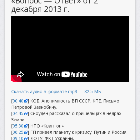
«Вопрос — Ответ» от 2
декабря 2013 г.
Скачать аудио в формате mp3 — 82.5 МБ
[
00:40
] КОБ. Анонимность ВП СССР. КПЕ. Письмо
Петровой Зазнобину.
[
04:45
] Сноуден рассказал о пришельцах в недрах
Земли.
[
05:30
] НПО «Квантон»
[
06:25
] ГП привёл планету к кризису. Путин и Россия.
[
09:10
] ДОТУ. ФКТ Украины.