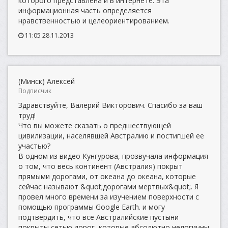
которого представлена и в интернете. Эта
информационная часть определяется
нравственностью и целеориентированием.
11:05 28.11.2013
(Минск) Алексей
Подписчик
Здравствуйте, Валерий Викторович. Спасибо за ваш
труд!
Что вы можете сказать о предшествующей
цивилизации, населявшей Австралию и постигшей ее
участью?
В одном из видео Кунгурова, прозвучала информация
о том, что весь континент (Австралия) покрыт
прямыми дорогами, от океана до океана, которые
сейчас называют &quot;дорогами мертвых&quot;. Я
провел много времени за изучением поверхности с
помощью программы Google Earth. и могу
подтвердить, что все Австралийские пустыни
покрыты сетью дорог, которые абсолютно нелогичны