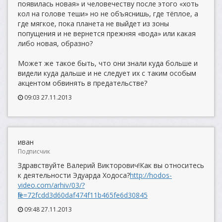
появилась новая» и человечеству после этого «хоть
кол на голове теши» но не объяснишь, где тёплое, а
где мягкое, пока планета не выйдет из зоны
попущения и не вернется прежняя «вода» или какая
либо новая, образно?
Может же такое быть, что они знали куда больше и
видели куда дальше и не следует их с таким особым
акцентом обвинять в предательстве?
09:03 27.11.2013
иван
Подписчик
Здравствуйте Валерий Викторович!Как вы относитесь
к деятельности Эдуарда Ходоса?
http://hodos-
video.com/arhiv/03/?
file=72fcdd3d60daf474f11b465fe6d30845
09:48 27.11.2013