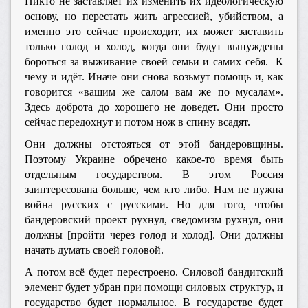
Никто не заставляет их изменить их идеологическую
основу, но перестать жить агрессией, убийством, а
именно это сейчас происходит, их может заставить
только голод и холод, когда они будут вынуждены
бороться за выживание своей семьи и самих себя. К
чему и идёт. Иначе они снова возьмут помощь и, как
говорится «вашим же салом вам же по мусалам».
Здесь доброта до хорошего не доведет. Они просто
сейчас передохнут и потом нож в спину всадят.
Они должны отстояться от этой бандеровщины.
Поэтому Украине обречено какое-то время быть
отдельным государством. В этом Россия
заинтересована больше, чем кто либо. Нам не нужна
война русских с русскими. Но для того, чтобы
бандеровский проект рухнул, сведомизм рухнул, они
должны [пройти через голод и холод]. Они должны
начать думать своей головой.
А потом всё будет перестроено. Силовой бандитский
элемент будет убран при помощи силовых структур, и
государство будет нормальное. В государстве будет