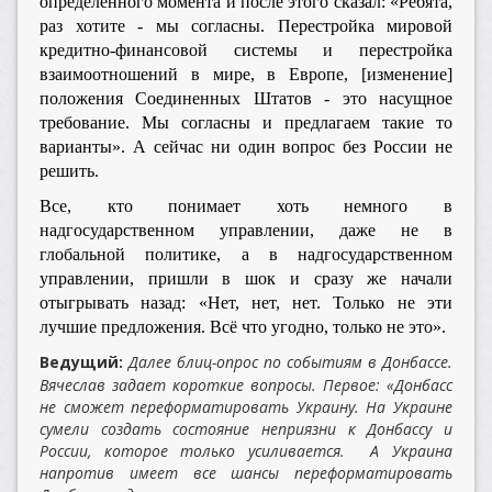
определенного момента и после этого сказал: «Ребята,
раз хотите - мы согласны. Перестройка мировой
кредитно-финансовой системы и перестройка
взаимоотношений в мире, в Европе, [изменение]
положения Соединенных Штатов - это насущное
требование. Мы согласны и предлагаем такие то
варианты». А сейчас ни один вопрос без России не
решить.
Все, кто понимает хоть немного в
надгосударственном управлении, даже не в
глобальной политике, а в надгосударственном
управлении, пришли в шок и сразу же начали
отыгрывать назад: «Нет, нет, нет. Только не эти
лучшие предложения. Всё что угодно, только не это».
Ведущий:
Далее блиц-опрос по событиям в Донбассе.
Вячеслав задает короткие вопросы. Первое: «Донбасс
не сможет переформатировать Украину. На Украине
сумели создать состояние неприязни к Донбассу и
России, которое только усиливается. А Украина
напротив имеет все шансы переформатировать