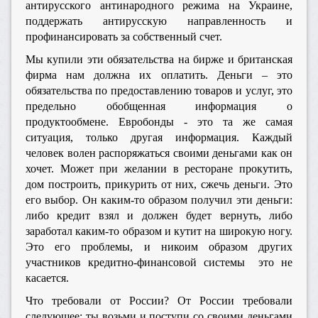
антирусского антинародного режима на Украине,
поддержать антирусскую направленность и
профинансировать за собственный счет.
Мы купили эти обязательства на бирже и британская
фирма нам должна их оплатить. Деньги – это
обязательства по предоставлению товаров и услуг, это
предельно обобщенная информация о
продуктообмене. Евробонды - это та же самая
ситуация, только другая информация. Каждый
человек волен распоряжаться своими деньгами как он
хочет. Может при желании в ресторане прокутить,
дом построить, прикурить от них, сжечь деньги. Это
его выбор. Он каким-то образом получил эти деньги:
либо кредит взял и должен будет вернуть, либо
заработал каким-то образом и кутит на широкую ногу.
Это его проблемы, и никоим образом других
участников кредитно-финансовой системы это не
касается.
Что требовали от России? От России требовали
следующее: ты возьми и поступи со своими деньгами