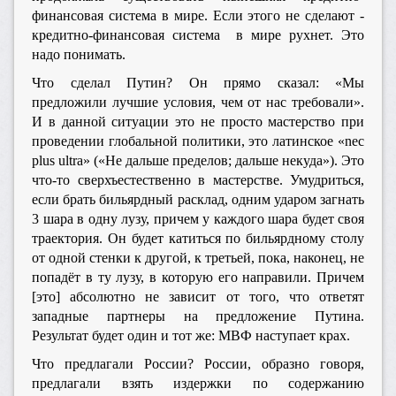
финансовая система в мире. Если этого не сделают -
кредитно-финансовая система в мире рухнет. Это
надо понимать.
Что сделал Путин? Он прямо сказал: «Мы
предложили лучшие условия, чем от нас требовали».
И в данной ситуации это не просто мастерство при
проведении глобальной политики, это латинское «nec
plus ultra» («Не дальше пределов; дальше некуда»). Это
что-то сверхъестественно в мастерстве. Умудриться,
если брать бильярдный расклад, одним ударом загнать
3 шара в одну лузу, причем у каждого шара будет своя
траектория. Он будет катиться по бильярдному столу
от одной стенки к другой, к третьей, пока, наконец, не
попадёт в ту лузу, в которую его направили. Причем
[это] абсолютно не зависит от того, что ответят
западные партнеры на предложение Путина.
Результат будет один и тот же: МВФ наступает крах.
Что предлагали России? России, образно говоря,
предлагали взять издержки по содержанию