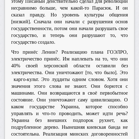
этому Писаный действительно сделал для революции
несравнимо больше, чем какой-то Парасюк. И он
сказал правду. Но уровень культуры общения
[низкий]. Сначала они начали с разрушения основ
государственности, потом они начали разрушать свое
государство, и теперь они разрушают то, что
государство создало.
Что принёс Ленин? Реализацию плана ГОЭЛРО,
электричество принёс. Им наплевать на то, что они
40% своей херсонской области оставили без
электричества. Они уничтожают [то, что было]. Это
карго-культ. Это луддиты одним словом. Хотя они
значения этого слова не знают. Они борются с
машинами. Они возвращаются в своё первобытное
состояние. Они уничтожают саму цивилизацию. О
каком государстве Украина, которое способно
управлять и что-то проводить, может идти речь?
Украина без внешних подпорок рухнет, как
подрубленное дерево. Нынешняя киевская банда не
состоятельна. Реализация минских договоренностей