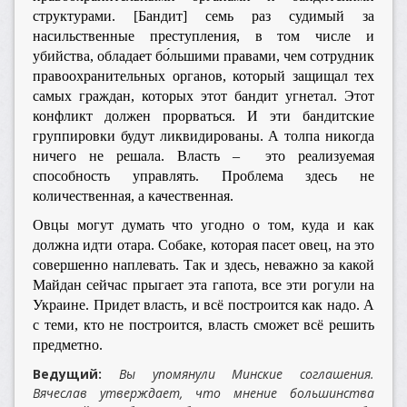
структурами. [Бандит] семь раз судимый за
насильственные преступления, в том числе и
убийства, обладает бо́льшими правами, чем сотрудник
правоохранительных органов, который защищал тех
самых граждан, которых этот бандит угнетал. Этот
конфликт должен прорваться. И эти бандитские
группировки будут ликвидированы. А толпа никогда
ничего не решала. Власть – это реализуемая
способность управлять. Проблема здесь не
количественная, а качественная.
Овцы могут думать что угодно о том, куда и как
должна идти отара. Собаке, которая пасет овец, на это
совершенно наплевать. Так и здесь, неважно за какой
Майдан сейчас прыгает эта гапота, все эти рогули на
Украине. Придет власть, и всё построится как надо. А
с теми, кто не построится, власть сможет всё решить
предметно.
Ведущий:
Вы упомянули Минские соглашения.
Вячеслав утверждает, что мнение большинства