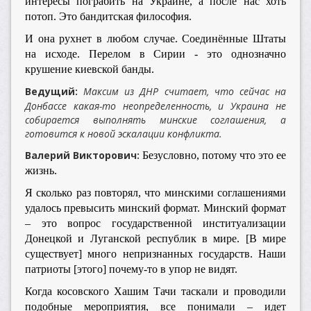
интересы пограбить на Украине, а после нас хоть
потоп. Это бандитская философия.
И она рухнет в любом случае. Соединённые Штаты
на исходе. Перелом в Сирии - это однозначно
крушение киевской банды.
Ведущий:
Максим из ДНР считает, что сейчас на
Донбассе какая-то неопределенность, и Украина не
собирается выполнять минские соглашения, а
готовится к новой эскалации конфликта.
Валерий Викторович:
Безусловно, потому что это ее
жизнь.
Я сколько раз повторял, что минскими соглашениями
удалось превысить минский формат. Минский формат
– это вопрос государственной институализации
Донецкой и Луганской республик в мире. [В мире
существует] много непризнанных государств. Наши
патриоты [этого] почему-то в упор не видят.
Когда косовского Хашим Тачи таскали и проводили
подобные мероприятия, все понимали – идет