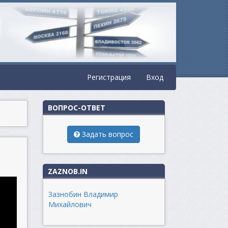
Регистрация
Вход
ВОПРОС-ОТВЕТ
Задать вопрос
ZAZNOB.IN
Зазнобин Владимир
Михайлович