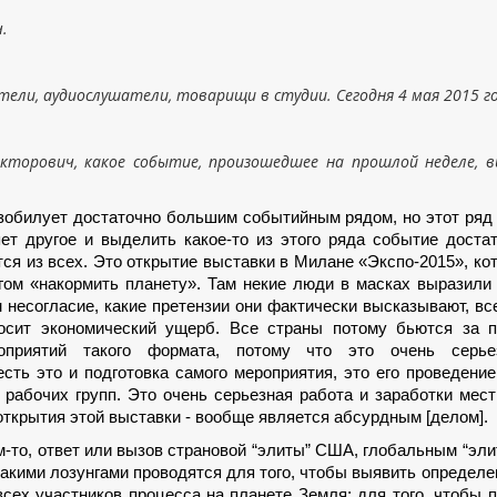
.
ели, аудиослушатели, товарищи в студии. Сегодня 4 мая 2015 го
икторович, какое событие, произошедшее на прошлой неделе, 
зобилует достаточно большим событийным рядом, но этот ряд
ет другое и выделить какое-то из этого ряда событие доста
тся из всех. Это открытие выставки в Милане «Экспо-2015», ко
нгом «накормить планету». Там некие люди в масках выразили
 несогласие, какие претензии они фактически высказывают, вс
осит экономический ущерб. Все страны потому бьются за п
оприятий такого формата, потому что это очень серье
сть это и подготовка самого мероприятия, это его проведение
 рабочих групп. Это очень серьезная работа и заработки мес
 открытия этой выставки - вообще является абсурдным [делом].
м-то, ответ или вызов страновой “элиты” США, глобальным “эли
такими лозунгами проводятся для того, чтобы выявить определ
сех участников процесса на планете Земля; для того, чтобы 