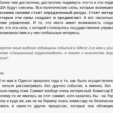
более чем достаточна, достаточно подвинуть что-то и эти под
ША будут снесены. Все политические силы, которые возникают
ескими силами стоит определенный ресурс. Стоят интер
которые эти силы создают и продвигают.
А вот насколько
еме управления. И то, что некто имеет возможность созда
, что эта сила, с которой столкнулось государственное управ
возможностями и у нее глобальные интересы.
ресно ваше видение годовщины событий в Одессе 2-го мая и уси
пова «Специальный корреспондент», а также о количестве же
асса?
ая.
-го мая в Одессе прошлого года и то, как было осуществлено
 нельзя рассматривать без другого события, а именно, без 
льно перед этим. Саммит вообще очень интересный. Комиссар 
чему-то не явилась на этот саммит, хотя казалось бы - на Ук
опу и куда же, как не на Украину ехать комиссару по безопасно
вать в каких-то других процессах, которые она обговори