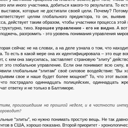
го или иного участника, добиться какого-то результата. То ес
 выставок, которые не достигали своей цели. Почему? Потому
ответствует целям глобального предиктора, то он, выявив
са, действует таким образом, чтобы участники процесса этой
Хорошее управление - его не видно.
структурно, тихо.
А вот
, поджечь, разгромить - это уровень понимания управления мир
орая сейчас не на словах, а на деле узнала о том, что находи
. То есть в какой мере она их идентифицировала – это еще во
ет, с кем она закусилась, заставляет страновую “элиту” действ
ют это глобальное управление. Если они понимают всю силу, 
ъявили глобальным “элитам” своё силовое воздействие: “Вы х
дъявим свое и наше будет более мощное!” То, что этот вызо
 что пострадало одиннадцать полицейских, одиннадцать жр
чат ответку и не только в Балтиморе.
ытиям, произошедшим на прошлой неделе, и в частности инте
хороводит?
альные “элиты”, но нужно понимать простую вещь. Не так давн
нтов в США, хорошо показано. Второй приоритет - хронологичес