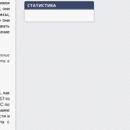
вижки
СТАТИСТИКА
, они
есы,
 они
вать
ление
ление
ртв в
, как
17-го
ЕС по
раине
сти и
ла с