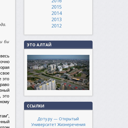
2016
2015
2014
2013
да.
2012
вы бы
ЭТО АЛТАЙ
 весь
точно
торая
 свое
е это
раво
зный
, это
тному
ССЫЛКИ
там”,
Доту.ру — Открытый
енный
Университет Жизнеречения
потом