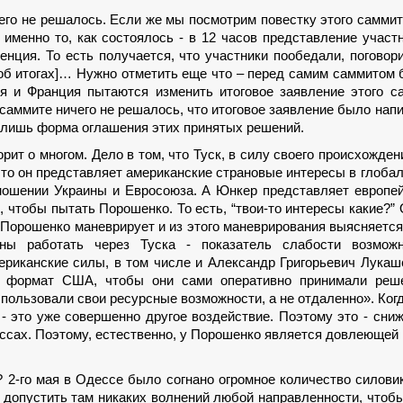
чего не решалось. Если же мы посмотрим повестку этого саммит
 именно то, как состоялось - в 12 часов представление участ
енция. То есть получается, что участники пообедали, поговор
[об итогах]… Нужно отметить еще что – перед самим саммитом
я и Франция пытаются изменить итоговое заявление этого с
а саммите ничего не решалось, что итоговое заявление было нап
а лишь форма оглашения этих принятых решений.
орит о многом. Дело в том, что Туск, в силу своего происхожден
что он представляет американские страновые интересы в глоба
тношении Украины и Евросоюза. А Юнкер представляет европе
, чтобы пытать Порошенко. То есть, “твои-то интересы какие?”
т, Порошенко маневрирует и из этого маневрирования выясняется
ны работать через Туска - показатель слабости возможн
иканские силы, в том числе и Александр Григорьевич Лукаш
й формат США, чтобы они сами оперативно принимали реше
пользовали свои ресурсные возможности, а не отдаленно». Ког
 - это уже совершенно другое воздействие. Поэтому это - сни
ессах. Поэтому, естественно, у Порошенко является довлеющей
 2-го мая в Одессе было согнано огромное количество силови
е допустить там никаких волнений любой направленности, чтоб