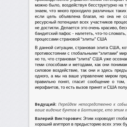
можно было, воздействуя бесструктурно на то
знаем, что много проходило различных таких
если цель объявлена благая, но она не со
ресурсный потенциал всех участников процес
не достигли. Делается это очень красиво, бес
бандитский пафос - налететь, что-то сломать
процессами страновой “элиты” США
В данной ситуации, страновая элита США, кот
противостоянии с глобальными “элитами” мира
но то, что страновая “элита” США уже осозна
теми способами и методами, как они понима
силовое воздействие, так они и здесь пред
одного, а мы на ваше управление миром пре
правильно понят, гласит сообщение о том,
иерофантов, то есть вызов принят и США полу
Ведущий
Перейдем непосредственно к соб
:
ваше видение бунтов в Балтиморе, кто этим 
Валерий Викторович
: Этим хороводят глоб
хороший агитпроп в предысторию всех этих бу