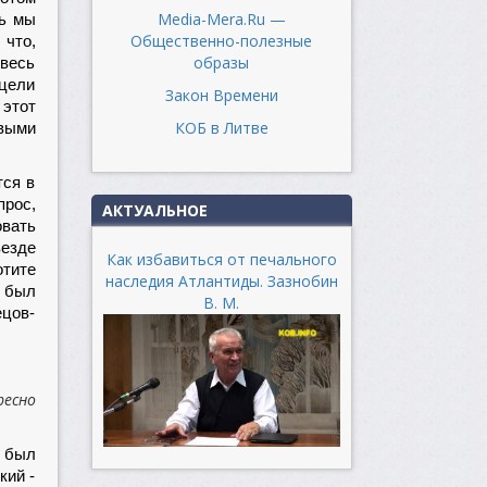
Media-Mera.Ru —
ть мы
Общественно-полезные
 что,
образы
 весь
 цели
Закон Времени
 этот
КОБ в Литве
овыми
тся в
прос,
АКТУАЛЬНОЕ
овать
везде
Как избавиться от печального
отите
наследия Атлантиды. Зазнобин
в был
В. М.
ецов-
ресно
о был
кий -