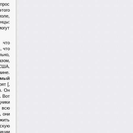
опрос
этого
оле,
енцы:
могут
 что
, что
льно,
азом,
 США.
аине.
емый
ят [,
ч. Он
. Вот
дники
т всю
, они
ужить
вскую
иции