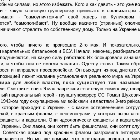
ыми силами, но этого избежать. Кого и как давить - это уже в
и - какую клановую группировку приписать в организаторы 
нимают - “самоуничтожили” свой лагерь на Куликовом п
ются”, “самопогибают”. Ну вообще какие-то [странные] ополч
 начинают стрелять по собственному дому. Только на Украине 
го, чтобы ничего не произошло 2-го мая. И показательно,
карательных батальонов и ВСУ. Начали, наконец, разбираться
 подчиняются, на какую силу работают. Их блокировали изнача
и, и чтобы они не смогли запалить Одессу снова. Таким обр
троен и направлен проевропейски. Он выходит из-под диктата
 позицией лежит желание установления реального мира на Укр
 мира для любой власти, пока существует так называ
ие.
Смотрите: они к 9 мая запретили советскую символику, говор
лавный национальный герой - гаупштупфюррер СС Роман Шухеви
943-ом году оккупационными войсками и властями 3-его рейха
, которое приходит с Украины - с каким остервенением сотру
кой, с красным флагом, с пенсионерами, у которых вырываю
о фашисты и каратели. Они идеологически фашисты и каратели
ю Украины. Они лакеи, они хотят быть фашистами, они хотят сл
о Советская армия под красным флагом разгромила гитлеро
 ненавистно. Но мы же помним, что люстрация прошла в мил