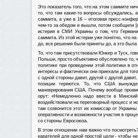
Это показатель того, что на этом саммите ни
то, что там какие-то вопросы обсуждались, а
саммита, а уже в 16 – итоговая пресс-конфер
чем-то за обедом и вышли, потом сообщили 
истерия в СМИ Украины о том, что Германи
саммита. Из этой истерии уже понятно, что н
до, все решения были приняты до, а это был
То, что там присутствовали Юнкер и Туск, гов
Польши, просто объективно обусловлено то, 
политике при проведении этой политики в о
интересы и фактически они приехали для того
с одной стороны давит, другой с другой дави
позиции теряются. То, что США вынужде
маневрирования США. Почему вообще проамер
орут: «Немедленно надо ввести в Мински
воздействовали на переговорный процесс и ис
там созвонится этот их комиссар от Украины
оперативности и возможности участия в проц
со стороны Евросоюза.
В этом отношении нам важно что посмотреть?
карателей для одной простой цели - чтобы н