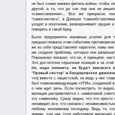
не был снова зажжен фитиль войны, чтобы люб
другой, а то, что до сих пор они не решил
«самосожжения»... Все же прекрасно по
“самосожглись”, в Донецке “самообстрелива
уходят в ополчение, разворачивают орудия и
поверить в такой бред.
Были предприняты огромные усилия для то
предшествовали этим событиям противоречия 
же из себя представляют каратели, кому они
им создали проблему, которую они разрешал
Порошенко показал, что он, в принципе, нас
Это достаточно серьезная позиция и за этой
Но, надо помнить: не будет никакого
“Правый сектор” и бандеровское движен
что] вместе с нацистской, но ведь у них г
был главнокомандующим «УПА», созданной в 1
о чем идет речь. Если посмотреть то видео
милиции расправляются с символикой советс
эту символику. Сразу видно, что это прост
ненавидят, все, что связано с независимость
любому иноземному господину. Ведь то, чт
армию, для них (для работников милиции)