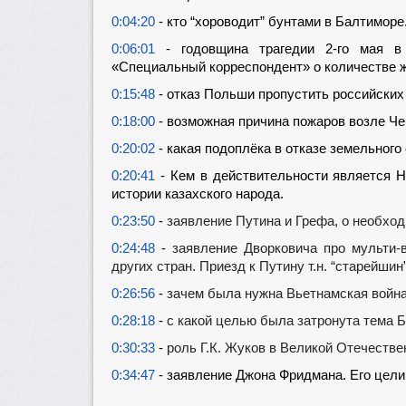
0:04:20
- кто “хороводит” бунтами в Балтиморе
0:06:01
- годовщина трагедии 2-го мая в
«Специальный корреспондент» о количестве же
0:15:48
- отказ Польши пропустить российских
0:18:00
- возможная причина пожаров возле Ч
0:20:02
- какая подоплёка в отказе земельног
0:20:41
- Кем в действительности является Н
истории казахского народа.
0:23:50
-
заявление Путина и Грефа, о необхо
0:24:48
-
заявление Дворковича про мульти-
других стран. Приезд к Путину т.н. “старейшин”
0:26:56
-
зачем была нужна Вьетнамская война
0:28:18
-
с какой целью была затронута тема Б
0:30:33
-
роль Г.К. Жуков в Великой Отечестве
0:34:47
- заявление Джона Фридмана. Его цели