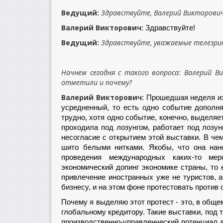
Ведущий
Здравствуйте, Валерий Викторович
:
Валерий Викторович
: Здравствуйте!
Ведущий
Здравствуйте, уважаемые телезрит
:
Начнем сегодня с такого вопроса: Валерий В
отметили и почему?
Валерий Викторович
: Прошедшая неделя и
усредненный, то есть одно событие дополня
трудно, хотя одно событие, конечно, выделяе
проходила под лозунгом, работает под лозу
несогласие с открытием этой выставки. В чем
шито белыми нитками. Якобы, что она нан
проведения международных каких-то мер
экономический допинг экономике страны, то е
привлечение иностранных уже не туристов, а
бизнесу, и на этом фоне протестовать против
Почему я выделяю этот протест - это, в обще
глобальному кредитору. Такие выставки, под 
производственно-управленческий потенциал в