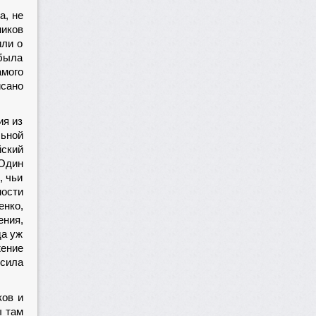
а, не
ников
или о
 была
амого
исано
ия из
льной
йский
 Один
, чьи
ости
енко,
ния,
да уж
жение
 сила
ков и
ы там