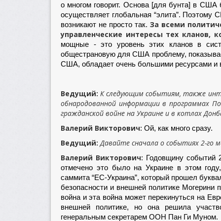
о многом говорит. Основа [для бунта] в США 
осуществляет глобальная “элита”. Поэтому С
За всеми политич
возникают не просто так.
управленческие интересы тех кланов, 
мощные - это уровень этих кланов в сист
общестрановую для США проблему, показывает
США, обладает очень большими ресурсами и 
Ведущий
К следующим событиям, также инте
:
обнародованной информации в программах По
гражданской войне на Украине и в котлах Донб
Валерий Викторович
: Ой, как много сразу.
Ведущий
Давайте сначала о событиях 2-го м
:
Валерий Викторович
: Годовщину событий 2
отмечено это было на Украине в этом году,
саммита “ЕС-Украина”, который прошел буква
безопасности и внешней политике Могерини по
война и эта война может перекинуться на Евр
внешней политике, но она решила участво
генеральным секретарем ООН Пан Ги Муном.