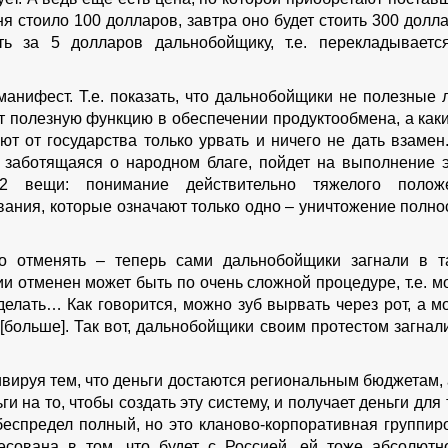
я стоило 100 долларов, завтра оно будет стоить 300 долл
ть за 5 долларов дальнобойщику, т.е. перекладываетс
анифест. Т.е. показать, что дальнобойщики не полезные 
ют полезную функцию в обеспечении продуктообмена, а каки
ют от государства только урвать и ничего не дать взамен.
, заботящаяся о народном благе, пойдет на выполнение э
 вещи: понимание действительно тяжелого полож
ания, которые означают только одно – уничтожение полно
но отменять – теперь сами дальнобойщики загнали в т
ии отменен может быть по очень сложной процедуре, т.е. м
елать… Как говорится, можно зуб вырвать через рот, а м
 [больше]. Так вот, дальнобойщики своим протестом загнал
ивируя тем, что деньги достаются региональным бюджетам,
ги на то, чтобы создать эту систему, и получает деньги для 
еспредел полный, но это кланово-корпоративная группиро
есована в том, что будет с Россией, ей тоже абсолютн