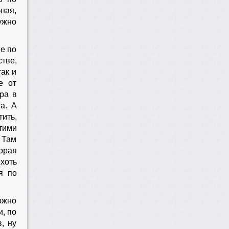
бная,
ужно
е по
стве,
ак и
е от
ра в
а. А
ить,
тими
? Там
торая
хоть
я по
ожно
, по
, ну