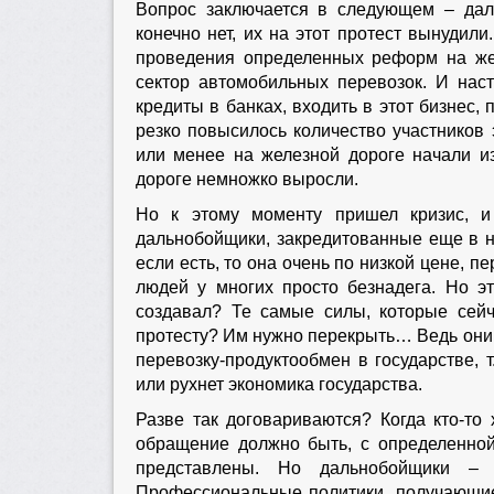
Вопрос заключается в следующем – даль
конечно нет, их на этот протест вынудил
проведения определенных реформ на жел
сектор автомобильных перевозок. И нас
кредиты в банках, входить в этот бизнес, 
резко повысилось количество участников
или менее на железной дороге начали из
дороге немножко выросли.
Но к этому моменту пришел кризис, и
дальнобойщики, закредитованные еще в на
если есть, то она очень по низкой цене, п
людей у многих просто безнадега. Но эту
создавал? Те самые силы, которые сейч
протесту? Им нужно перекрыть… Ведь они 
перевозку-продуктообмен в государстве, т
или рухнет экономика государства.
Разве так договариваются? Когда кто-то 
обращение должно быть, с определенной
представлены. Но дальнобойщики – 
Профессиональные политики, получающие