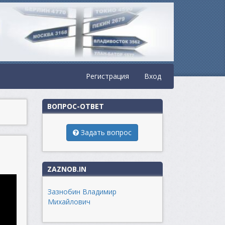
Регистрация
Вход
ВОПРОС-ОТВЕТ
Задать вопрос
ZAZNOB.IN
Зазнобин Владимир
Михайлович