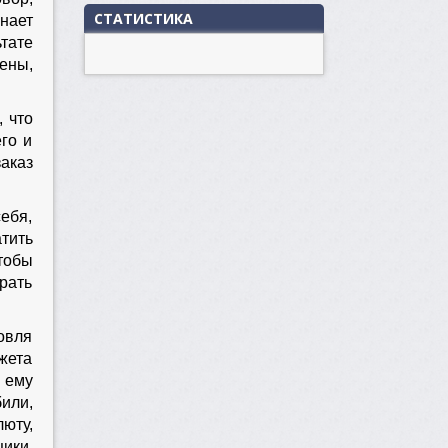
СТАТИСТИКА
инает
тате
ены,
, что
го и
заказ
себя,
тить
тобы
рать
говля
жета
 ему
или,
юту,
щики.