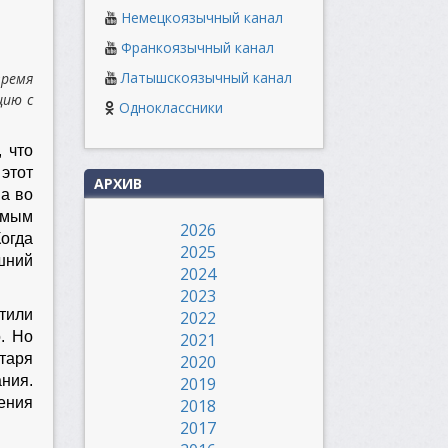
Немецкоязычный канал
Франкоязычный канал
Латышскоязычный канал
время
цию с
Одноклассники
 что
 этот
АРХИВ
на во
амым
2026
огда
2025
шний
2024
2023
тили
2022
о. Но
2021
таря
2020
ния.
2019
ления
2018
2017