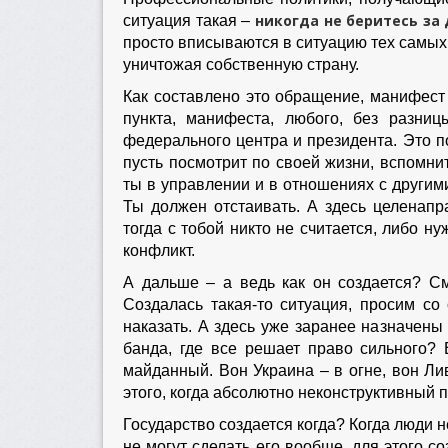
никогда не беритесь за 
ситуация такая –
просто вписываются в ситуацию тех самых, 
уничтожая собственную страну.
Как составлено это обращение, манифест
пункта, манифеста, любого, без разни
федерального центра и президента. Это п
пусть посмотрит по своей жизни, вспомни
ты в управлении и в отношениях с другими
Ты должен отстаивать. А здесь целенапра
тогда с тобой никто не считается, либо н
конфликт.
А дальше – а ведь как он создается? См
Создалась такая-то ситуация, просим со
наказать. А здесь уже заранее назначены
банда, где все решает право сильного? 
майданный. Вон Украина – в огне, вон Ли
этого, когда абсолютно неконструктивный п
Государство создается когда? Когда люди н
не могут сделать его вообще, для этого с