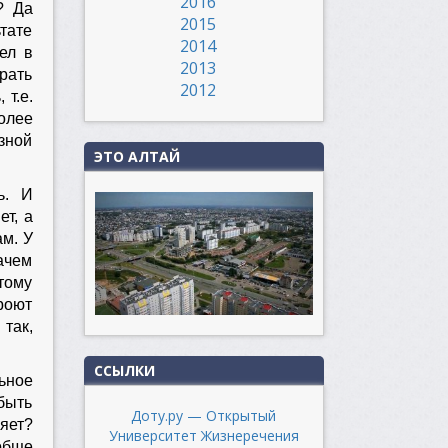
2016
? Да
2015
тате
2014
ел в
2013
рать
2012
 т.е.
олее
зной
ЭТО АЛТАЙ
ь. И
т, а
ам. У
ачем
тому
роют
 так,
ССЫЛКИ
ьное
быть
Доту.ру — Открытый
яет?
Университет Жизнеречения
обще