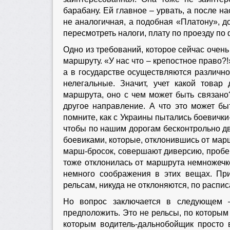
барабану. Ей главное – урвать, а после на
не аналогичная, а подобная «Платону», 
пересмотреть налоги, плату по проезду п
Одно из требований, которое сейчас очен
маршруту. «У нас что – крепостное право?!
а в государстве осуществляются различно
нелегальные. Значит, учет какой товар
маршрута, оно с чем может быть связано
другое направление. А что это может бы
помните, как с Украины пытались боевичк
чтобы по нашим дорогам бесконтрольно д
боевиками, которые, отклонившись от марш
марш-бросок, совершают диверсию, пробега
тоже отклонилась от маршрута немножечко
немного соображения в этих вещах. При
рельсам, никуда не отклоняются, по распи
Но вопрос заключается в следующем –
предположить. Это не рельсы, по которым
которым водитель-дальнобойщик просто в