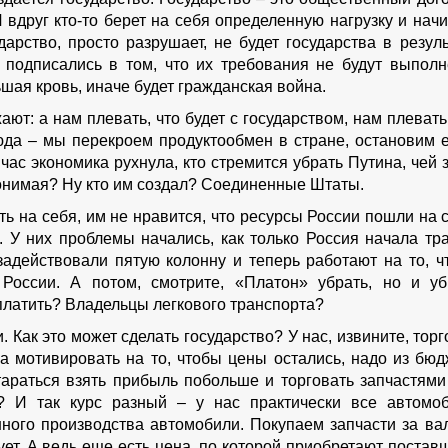
И вдруг кто-то берет на себя определенную нагрузку и нач
арство, просто разрушает, не будет государства в резуль
 подписались в том, что их требования не будут выполн
ьшая кровь, иначе будет гражданская война.
ют: а нам плевать, что будет с государством, нам плевать
юда – мы перекроем продуктообмен в стране, остановим е
час экономика рухнула, кто стремится убрать Путина, чей 
онимая? Ну кто им создал? Соединенные Штаты.
ть на себя, им не нравится, что ресурсы России пошли на 
 У них проблемы начались, как только Россия начала тра
задействовали пятую колонну и теперь работают на то, ч
России. А потом, смотрите, «Платон» убрать, но и уб
 платить? Владельцы легкового транспорта?
 Как это может сделать государство? У нас, извините, тор
ика мотивировать на то, чтобы цены остались, надо из бюд
 стараться взять прибыль побольше и торговать запчастями
? И так курс разный – у нас практически все автомоб
ного производства автомобили. Покупаем запчасти за вал
ует. А ведь еще есть цена, по которой приобретают постав