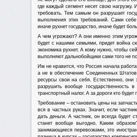
где каждый сегмент несет свою нагрузку. 
требовать. Тем самым он разрушает госуд
выполнения этих требований. Сами себе
иначе рухнет государство, иначе будет бол
А чем угрожают? А они именно этим угрожа
будет с нашими семьями, придет война с
экономика рухнет. А кому нужно, чтобы сей
выполняют дальнобойщики сами того не п
Им не нравится, что Россия начала работа
а не в обеспечение Соединенных Штатов.
ресурсы свои на себя. Естественно, они 
разрушить вообще государственность в 
транспортный налог. А за дороги кто будет
Требование – остановить цены на запчасти.
вся в частных руках. Значит, если частн
дать деньги. А частник, он всегда будет
станет вообще выгодно. Каким образом
занимающиеся перевозками, это иностран
разница в курсах – государство компенсир