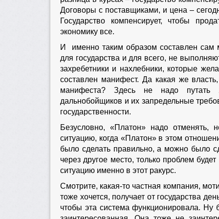
Договоры с поставщиками, и цена – сегодн
Государство компенсирует, чтобы прода
экономику все.
И именно таким образом составлен сам м
для государства и для всего, не выполня
захребетники и нахлебники, которые жела
составлен манифест. Да какая же власть
манифеста? Здесь не надо путать 2
дальнобойщиков и их запредельные требов
государственности.
Безусловно, «Платон» надо отменять, 
ситуацию, когда «Платон» в этом отношен
было сделать правильно, а можно было сд
через другое место, только проблем будет
ситуацию именно в этот ракурс.
Смотрите, какая-то частная компания, мот
тоже хочется, получает от государства день
чтобы эта система функционировала. Ну б
заинтересованная. Она тоже не заинтер