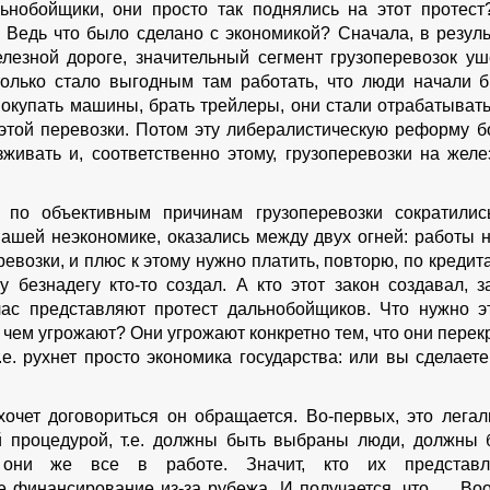
нобойщики, они просто так поднялись на этот протест
и. Ведь что было сделано с экономикой? Сначала, в резуль
езной дороге, значительный сегмент грузоперевозок уш
только стало выгодным там работать, что люди начали б
покупать машины, брать трейлеры, они стали отрабатывать,
 этой перевозки. Потом эту либералистическую реформу б
живать и, соответственно этому, грузоперевозки на желе
 по объективным причинам грузоперевозки сократилис
шей неэкономике, оказались между двух огней: работы не
еревозки, и плюс к этому нужно платить, повторю, по кредит
 безнадегу кто-то создал. А кто этот закон создавал, з
ас представляют протест дальнобойщиков. Что нужно э
чем угрожают? Они угрожают конкретно тем, что они перек
.е. рухнет просто экономика государства: или вы сделаете
хочет договориться он обращается. Во-первых, это легал
 процедурой, т.е. должны быть выбраны люди, должны 
они же все в работе. Значит, кто их представл
 финансирование из-за рубежа. И получается, что … Во