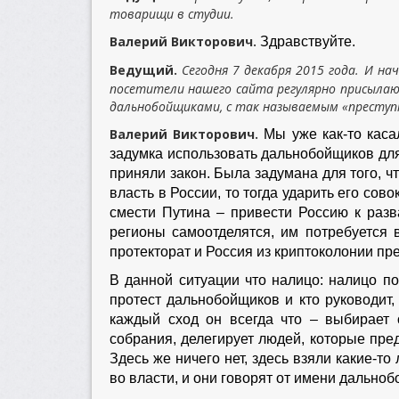
товарищи в студии.
Валерий Викторович.
Здравствуйте.
Ведущий.
Сегодня 7 декабря 2015 года. И н
посетители нашего сайта регулярно присылаю
дальнобойщиками, с так называемым «престу
Валерий Викторович.
Мы уже как-то каса
задумка использовать дальнобойщиков для 
приняли закон. Была задумана для того, ч
власть в России, то тогда ударить его с
смести Путина – привести Россию к разва
регионы самоотделятся, им потребуется
протекторат и Россия из криптоколонии пр
В данной ситуации что налицо: налицо по
протест дальнобойщиков и кто руководит, 
каждый сход он всегда что – выбирает о
собрания, делегирует людей, которые пре
Здесь же ничего нет, здесь взяли какие-т
во власти, и они говорят от имени дально