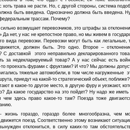
с хоть трава не расти. Но, с другой стороны, система подо
должна быть введена. Однозначно должна быть введена. Н
о федеральным трассам. Почему?
ь сильно возмущает перевозчиков, это штрафы за отклонени
» Да нет, у нас не крепостное право, но мы живем в государ
го вида перевозки. Перевозки могут быть как легальные, т
 движется, должен быть. Это одно. Второе – отклонени
? С доставкой этого неправильно декларированного това
ть за недекларируемый товар? А у нас сейчас есть войн
и-то проехать фурами с фруктами? И что? Мы должны допуст
вигались тяжелые автомобили, в том числе нагруженные э
рута, приедут на какой-то стратегический объект, поближе
ют в какое-то другое место, в другую фуру и уезжают, ко
? Да какое государство на это пойдет? Ну надо же иметь 
 чем здесь право какое-то там? Поезда тоже двигаютс
санию.
 жизнь гораздо, гораздо более многообразна, чем м
 движется поезд. Соответственно этому возникают ситуации
ынужден отклониться, в силу каких-то там обстоятельств