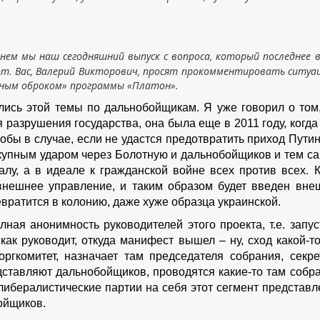
ачнем мы наш сегодняшний выпуск с вопроса, который последнее 
т. Вас, Валерий Викторович, просят прокомментировать ситуа
пным оброком» программы «Платон».
лись этой темы по дальнобойщикам. Я уже говорил о том,
разрушения государства, она была еще в 2011 году, когда
тобы в случае, если не удастся предотвратить приход Пути
овокупным ударом через Болотную и дальнобойщиков и тем с
лу, а в идеале к гражданской войне всех против всех. К
 внешнее управление, и таким образом будет введен вне
евратится в колонию, даже хуже образца украинской.
лная анонимность руководителей этого проекта, т.е. запус
как руководит, откуда манифест вышел – ну, сход какой-т
ргкомитет, назначает там председателя собрания, секре
дставляют дальнобойщиков, проводятся какие-то там собра
о либералистические партии на себя этот сегмент представ
бойщиков.