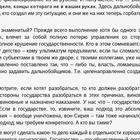
дело, концы которого не в ваших руках
. Здесь дальнобой
кто создал им эту ситуацию, и они же на них теперь горбат
 знаменитый? Прежде всего выполнение хотя бы одного э
цы, влечет за собой полную потерю управления со сто
олное крушение государственности. Кто в этом сомневается
т детство – кому ультиматум предъявили, если ты сломался
 субъектами в твоем же дворе, с твоими коллегами, уже н
вленно поставлено так, что – либо ты, власть, ломаешьс
ужно задавить дальнобойщиков. Т.е. целенаправленно созд
отрите, если хотят разобраться, то кто должен разобрат
 стороны государства разобраться в этих причинах, вино
 виновные и назначено наказание. У нас что – государство
Если в государстве, то, извините, ваш подход это абсол
вия – вообще уничтожена, вон Сирия – там тоже начинало
одход: мы требуем конкретного. А кто вы такие?
е могут сделать какое-то дело каждый в отдельности хорош
оздается государство. Государство – это общественный дог