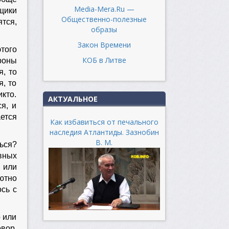
Media-Mera.Ru —
щики
Общественно-полезные
ятся,
образы
Закон Времени
того
КОБ в Литве
роны
, то
, то
икто.
АКТУАЛЬНОЕ
я, и
ается
Как избавиться от печального
наследия Атлантиды. Зазнобин
В. М.
ься?
вных
 или
ютно
сь с
о или
овор,