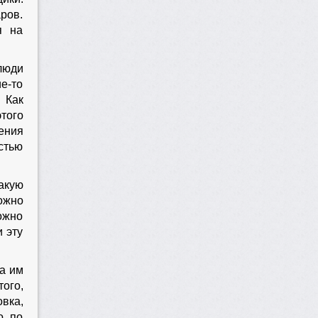
аров.
я на
люди
е-то
 Как
того
ения
стью
акую
ожно
ожно
и эту
 а им
того,
вка,
о по