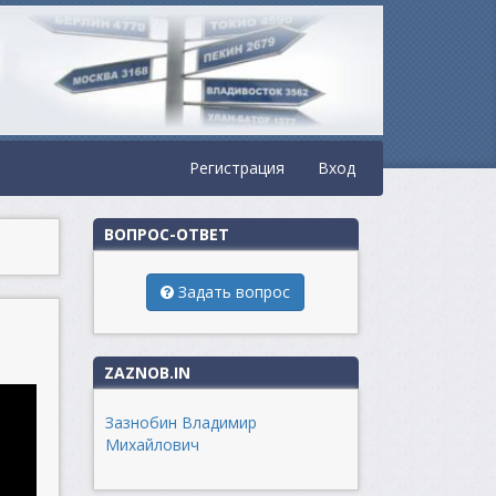
Регистрация
Вход
ВОПРОС-ОТВЕТ
Задать вопрос
ZAZNOB.IN
Зазнобин Владимир
Михайлович