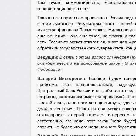
Там нужно комментировать, консультирова
конфронтационные вещи.
Так что все нормально произошло. Россия подт
с этим считаться. Результатом этого – ново
министра финансов Подмосковья. Никак они до э
еще решение – оно еще такое, но сказать и сд
есть. Россия-то может отказаться, а вот для Ф
обретении государственного суверенитета, кон
Ведущий
:
В связи с этим вопрос от Андрея П
октября внести на голосование закон «О вн
Федерации».
Валерий Викторович
: Вообще, будем говори
проблема. Есть наднациональная, надгосуд
Центральный банк России и он работает отнюдь 
патриоты, которые занимаются проблемой Цент
– какой клан должен там чего достигнуть, здесь
должна решаться. Решаться она может соверш
законопроект, который отвечает интересам 
естественно, его надо, этот закон [надо буде
спорить не будет, что его надо немного будет от