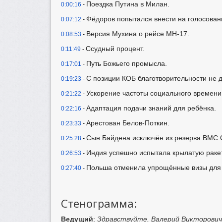
Поездка Путина в Милан.
0:00:16
-
Фёдоров попытался внести на голосован
0:07:12
-
Версия Мухина о рейсе MH-17.
0:08:53
-
Ссудный процент.
0:11:49
-
Путь Божьего промысла.
0:17:01
-
С позиции КОБ благотворительности не 
0:19:23
-
Ускорение частоты социального времени
0:21:22
-
Адаптация подачи знаний для ребёнка.
0:22:16
-
Арестован Белов-Поткин.
0:23:33
-
Сын Байдена исключён из резерва ВМС 
0:25:28
-
Индия успешно испытала крылатую ракет
0:26:53
-
Польша отменила упрощённые визы для 
0:27:40
-
Стенограмма:
Ведущий
:
Здравствуйте, Валерий Викторович