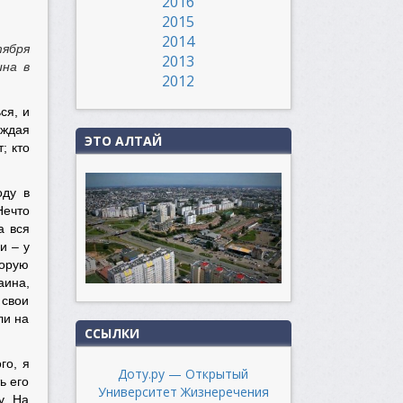
2016
2015
2014
тября
2013
ина в
2012
ся, и
аждая
ЭТО АЛТАЙ
; кто
оду в
Нечто
а вся
и – у
торую
аина,
 свои
ли на
ССЫЛКИ
го, я
Доту.ру — Открытый
ь его
Университет Жизнеречения
у. На