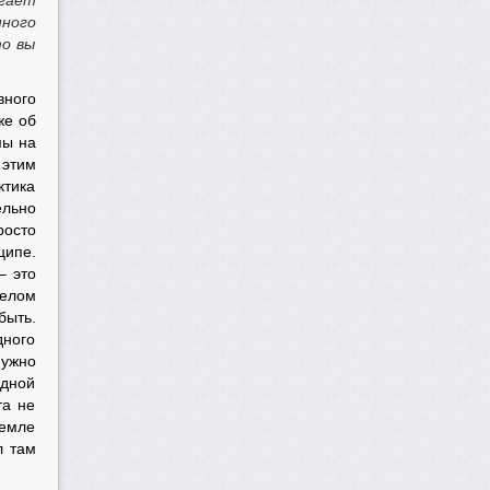
агает
ного
то вы
вного
же об
мы на
 этим
ктика
льно
росто
ципе.
– это
делом
быть.
дного
нужно
одной
та не
земле
л там