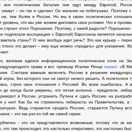
]: все политические баталии там идут между Европой, Росс
кажут – он так и сделает. Он мальчик на побегушках. Поэтому с
е, ни, тем более в России. Но мы в своих политических отношен
уровень, что мы уже можем диктовать свои условия. Что и прояви
 он строил этого Порошенко. Поэтому, с какой радости? Порошенко
они подписали ассоциацию с Европой) Евросоюза является началь
авитель станы? О чем вообще идет речь? Это как курьер – пере
н плохо это делает – ему еще можно «придать» для ускорения. Во
нает.
сия, взломав единое информационное политическое поле на За
международного права и вот, премьер Италии Ренци
сказал
: «В М
аине. Считаем важным включить Россию в решение междунар
 игрок, без которого они не смогут ничего решить. А политологи т
лась, строя свои отношения с Россией. Во всем ошибалась. А 
до конца были уверены, что пятая колонна - предатели, либе
ереворот в России, устранить Путина и сдать Россию на разграб
 у них! Как бы не стремились либерасты из Правительства, а 
руктурах. Ведь стараются продать Россию, стараются Путину вст
аине – это как раз из той же самой серии.
ублично - это не представляется возможным, потому что за к
 что там происходит, это настолько оперативно, это настолько быст