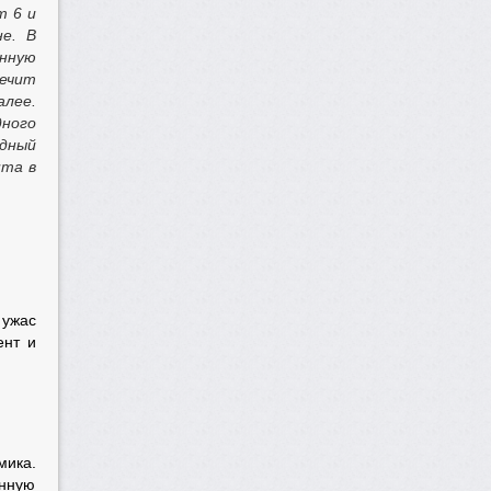
т 6 и
не. В
нную
речит
алее.
дного
удный
нта в
 ужас
ент и
мика.
енную