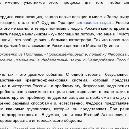
ть именно участников этого процесса для того, чтобы сни
вердила свою позицию, заняла новые позиции в мире и Запад вын
й позиции, стало что? Суд во Франции
согласился выдать
России
того не могли, а теперь понимают: надо с Россией как-то дружить
елать перед начальником «ку» поспешили потому, что еще и “Мист
ранции – это вообще очень большая катастрофа. Так что новая пла
цептуальной независимости России сделано в Милане Путиным.
рокопенко из Полтавы: «Прокомментируйте, попытку Федорова 
есение изменений в федеральный закон о Центробанке Росси
ть так - это двоякое событие. С одной стороны, безусловно,
арственная кредитно-финансовая система, который предста
не в интересах России – и проблему эту, безусловно, надо решат
робанка вне зависимости от цели ориентирования в плане каких 
 важно другое: проблему не удается заглушить, проблема на слуху 
енно разными способами и, естественно, Федоров представляе
тех клановых группировок, которые он представляет. При реш
т] подкорректировать. Я думаю, что и сам Евгений Алексеевич с
корректировать в интересах всего общества.