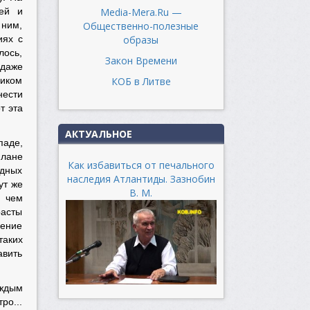
Media-Mera.Ru —
ией и
Общественно-полезные
 ним,
образы
иях с
лось,
Закон Времени
 даже
КОБ в Литве
ником
нести
т эта
АКТУАЛЬНОЕ
паде,
илане
Как избавиться от печального
одных
наследия Атлантиды. Зазнобин
ут же
В. М.
в чем
расты
ление
таких
авить
аждым
ро...