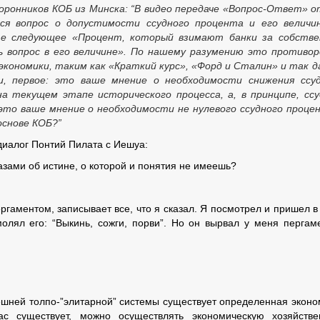
оронников КОБ из Минска: “В видео передаче «Вопрос-Ответ» о
ся вопрос о допустимости ссудного процента и его величи
е следующее «Процент, который взимают банки за собстве
ь вопрос в его величине». По нашему разумению это противо
кономики, таким как «Краткий курс», «Форд и Сталин» и так д
и, первое: это ваше мнение о необходимости снижения ссу
на текущем этапе исторического процесса, а, в принципе, сс
это ваше мнение о необходимости не нулевого ссудного проце
основе КОБ?”
диалог Понтий Пилата с Иешуа:
зами об истине, о которой и понятия не имеешь?
ергаментом, записывает все, что я сказал. Я посмотрел и пришел в
молял его: “Выкинь, сожги, порви”. Но он вырвал у меня пергам
ынешней толпо-”элитарной” системы существует определенная эконо
ас существует, можно осуществлять экономическую хозяйств