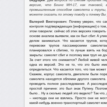
Ведущий
:
Два вопроса по следам прошлых пе
версию, что Боинг МН-17, как таковой, 
промышленным способом самолета и трупы, 
можете сказать по этому поводу и почему Вы 
Валерий Викторович
: Почему уверен, что са
контроля подтверждающих [информацию] о том, ч
этом говорили: сейчас об этих версиях говорить 
основе анализа выявили, как он был сбит. А ул
делом заниматься. Что касается трупов, кот
перевозки трупов пассажирскими самолета
планировался к сбитию, то лучше взять на бо
закрыты: самолет сбит и поэтому вам труп не до
За счет этого что снижается? Любой живой чело
одна из версий. Это не то, что это было им
определиться. Что касается того, что там може
Скажем, корпус самолета, двигатели были поре
самолета находятся обломки другого самолета.
проводить полное расследование. А расследо
простой причине: это был знак Путину. Поэтом
было... Ну а сколько людей это видело? Так что
– ниоткуда они не взялись. Просто они не могл
какой-нибудь военно-транспортный самолет компа