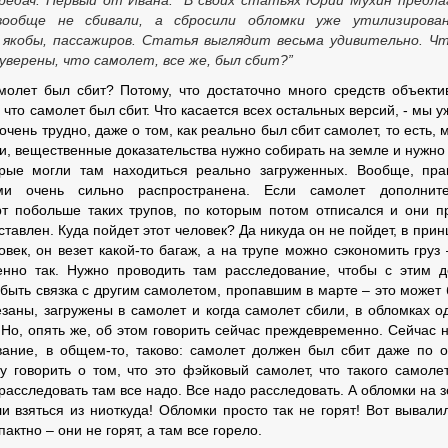
редач. Первый от Ивана: “В своих статьях Юрий Мухин предл
вообще не сбивали, а сбросили обломки уже утилизирован
якобы, пассажиров. Статья выглядит весьма удивительно. Ч
уверены, что самолет, все же, был сбит?”
молет был сбит? Потому, что достаточно много средств объекти
то самолет был сбит. Что касается всех остальных версий, - мы у
очень трудно, даже о том, как реально был сбит самолет, то есть, 
ики, вещественные доказательства нужно собирать на земле и нужно
орые могли там находиться реально загруженных. Вообще, пра
ми очень сильно распространена. Если самолет дополните
рт побольше таких трупов, по которым потом отписался и они п
ставлен. Куда пойдет этот человек? Да никуда он не пойдет, в прин
век, он везет какой-то багаж, а на трупе можно сэкономить груз 
енно так. Нужно проводить там расследование, чтобы с этим 
т быть связка с другим самолетом, пропавшим в марте – это может 
заны, загружены в самолет и когда самолет сбили, в обломках о
 Но, опять же, об этом говорить сейчас преждевременно. Сейчас 
вание, в общем-то, таково: самолет должен был сбит даже по 
у говорить о том, что это фэйковый самолет, что такого самоле
, расследовать там все надо. Все надо расследовать. А обломки на 
и взяться из ниоткуда! Обломки просто так не горят! Вот вывали
ктно – они не горят, а там все горело.