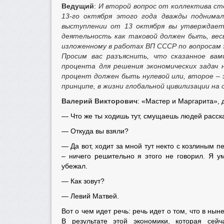
Ведущий
:
И второй вопрос от коллектива ст
13-го октября этого года дважды поднимал
выступлении от 13 октября вы утверждает
деятельность как таковой должен быть, вес
изложенному в работах ВП СССР по вопросам э
Просим вас разъяснить, что сказанное вам
процента для решения экономических задач 
процент должен быть нулевой или, второе – 
принципе, в жизни глобальной цивилизации на 
Валерий Викторович
: «Мастер и Маргарита», 
— Что же ты ходишь тут, смущаешь людей расска
— Откуда вы взяли?
— Да вот, ходит за мной тут некто с козлиным п
– ничего решительно я этого не говорил. Я у
убежал.
— Как зовут?
— Левий Матвей.
Вот о чем идет речь: речь идет о том, что в н
В результате этой экономики, которая сейч