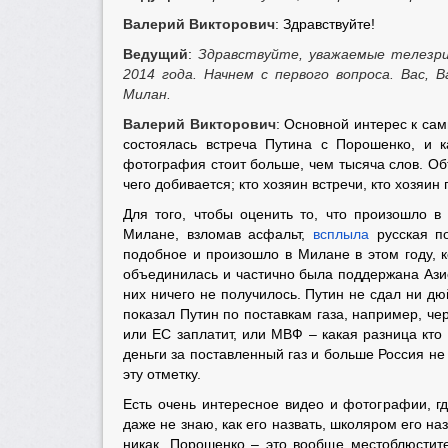
Валерий Викторович
: Здравствуйте!
Ведущий
:
Здравствуйте, уважаемые телезри
2014 года.
Начнем с первого вопроса. Вас,
Милан.
Валерий Викторович
: Основной интерес к сам
состоялась встреча Путина с Порошенко, и к
фотография стоит больше, чем тысяча слов. Объя
чего добивается; кто хозяин встречи, кто хозяин
Для того, чтобы оценить то, что произошло 
Милане, взломав асфальт,
всплыла
русская по
подобное и произошло в Милане в этом году, к
объединилась и частично была поддержана Азией
них ничего не получилось. Путин не сдал ни дю
показал Путин по поставкам газа, например, чер
или ЕС заплатит, или МВФ – какая разница кто
деньги за поставленный газ и больше Россия не
эту отметку.
Есть очень интересное видео и фотографии, г
даже не знаю, как его назвать, школяром его на
никак. Порошенко – это вообще местоблюстите