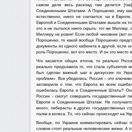
самом деле весь расклад там делится [так
Соединенными Штатами. А Порошенко, ему как с
естественно, никто не считается: ни в Европ
Европой и Соединенными Штатами вышли на тот 
это и не пытался никто скрыть: тот же Миллер,
Миллеру не ровня! Если любой чиновник (вот 
Порошенко, то какой вообще Порошенко предст
документы из одного кабинета в другой, если о
роль Порошенко, вот его место. И он это место з
Что касается общих итогов, то реально Рос
реально предъявила то, что стала субъектом 
был сделан важный шаг в дискуссии по Укр
проблем». Все убедились: Россия – это ключевой
заговорили о том, что Европа во всем ошиба
ошибалась Европа и Соединенные Штаты? Они 
России - смогут совершить государственный п
Европе и Соединенным Штатам. Не получается
много, либерасты в других государственных ст
палки в колеса. То, что сейчас происходит на Укр
Вообще, по Украине комментировать сейчас п
словом стоят реальные человеческие жизни. А то,