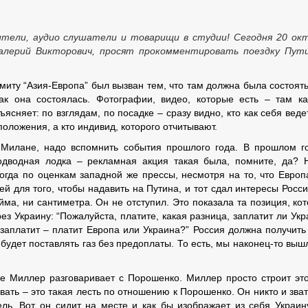
тели, аудио слушатели и товарищи в студии! Сегодня 20 ок
 Валерий Викторович, просят прокомментировать поездку Пут
миту “Азия-Европа” был вызван тем, что там должна была состоять
ак она состоялась. Фотографии, видео, которые есть – там к
сняет: по взглядам, по посадке – сразу видно, кто как себя ведет
 положения, а кто индивид, которого отчитывают.
в Милане, надо вспомнить события прошлого года. В прошлом г
дводная лодка – рекламная акция такая была, помните, да? 
огда по оценкам западной же прессы, несмотря на то, что Европ
 для того, чтобы надавить на Путина, и тот сдал интересы Росси
йма, ни сантиметра. Он не отступил. Это показала та позиция, ко
ез Украину: “Пожалуйста, платите, какая разница, заплатит ли Укр
 заплатит – платит Европа или Украина?” Россия должна получить
 будет поставлять газ без предоплаты. То есть, мы наконец-то выш
де Миллер разговаривает с Порошенко. Миллер просто строит это
звать – это такая лесть по отношению к Порошенко. Он никто и зват
ль. Вот он сидит на месте и как бы изображает из себя Украин