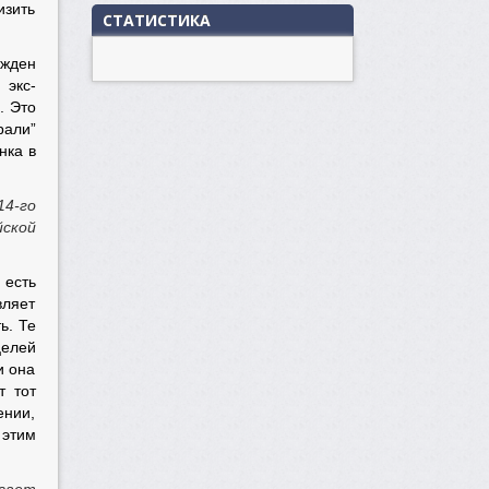
зить
СТАТИСТИКА
ужден
 экс-
. Это
рали”
нка в
14-го
йской
 есть
вляет
ь. Те
целей
и она
т тот
ении,
 этим